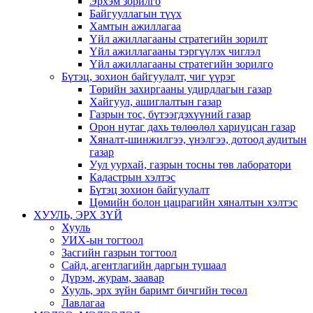
Эрхэм зорилго
Байгууллагын түүх
Хамтын ажиллагаа
Үйл ажиллагааны стратегийн зорилт
Үйл ажиллагааны тэргүүлэх чиглэл
Үйл ажиллагааны стратегийн зорилго
Бүтэц, зохион байгуулалт, чиг үүрэг
Төрийн захиргааны удирдлагын газар
Хайгуул, ашиглалтын газар
Газрын тос, бүтээгдэхүүний газар
Орон нутаг дахь төлөөлөл хариуцсан газар
Хяналт-шинжилгээ, үнэлгээ, дотоод аудитын
газар
Уул уурхай, газрын тосны төв лаборатори
Кадастрын хэлтэс
Бүтэц зохион байгуулалт
Цөмийн болон цацрагийн хяналтын хэлтэс
ХУУЛЬ, ЭРХ ЗҮЙ
Хууль
УИХ-ын тогтоол
Засгийн газрын тогтоол
Сайд, агентлагийн даргын тушаал
Дүрэм, журам, заавар
Хууль, эрх зүйн баримт бичгийн төсөл
Лавлагаа