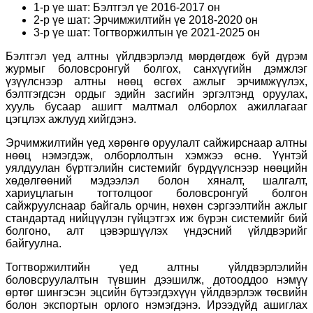
1-р үе шат: Бэлтгэл үе 2016-2017 он
2-р үе шат: Эрчимжилтийн үе 2018-2020 он
3-р үе шат: Тогтворжилтын үе 2021-2025 он
Бэлтгэл үед алтны үйлдвэрлэлд мөрдөгдөж буй дүрэм
журмыг боловсронгуй болгох, санхүүгийн дэмжлэг
үзүүлснээр алтны нөөц өсгөх ажлыг эрчимжүүлэх,
бэлтгэгдсэн ордыг эдийн засгийн эргэлтэнд оруулах,
хууль бусаар ашигт малтмал олборлох ажиллагааг
цэгцлэх ажлууд хийгдэнэ.
Эрчимжилтийн үед хөрөнгө оруулалт сайжирснаар алтны
нөөц нэмэгдэж, олборлолтын хэмжээ өснө. Үүнтэй
уялдуулан бүртгэлийн системийг бүрдүүлснээр нөөцийн
хөдөлгөөний мэдээлэл болон хяналт, шалгалт,
хариуцлагын тогтолцоог боловсронгуй болгон
сайжруулснаар байгаль орчин, нөхөн сэргээлтийн ажлыг
стандартад нийцүүлэн гүйцэтгэх иж бүрэн системийг бий
болгоно, алт цэвэршүүлэх үндэсний үйлдвэрийг
байгуулна.
Тогтворжилтийн үед алтны үйлдвэрлэлийн
боловсруулалтын түвшин дээшилж, дотооддоо нэмүү
өртөг шингэсэн эцсийн бүтээгдэхүүн үйлдвэрлэж төсвийн
болон экспортын орлого нэмэгдэнэ. Ирээдүйд ашиглах