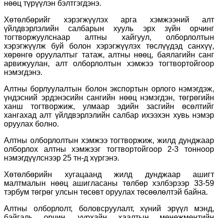
нөөц түрүүлэн бэлтгэгдэнэ.
Хөтөлбөрийг хэрэгжүүлэх арга хэмжээний алт
үйлдвэрлэлийн салбарын хууль эрх зүйн орчинг
тогтворжуулснаар алтны хайгуул, олборлолтын
хэрэгжүүлж буй болон хэрэгжүүлэх төслүүдэд санхүү,
хөрөнгө оруулалтыг татаж, алтны нөөц, баялагийн санг
арвижуулан, алт олборлолтын хэмжээ тогтвортойгоор
нэмэгдэнэ.
Алтны борлуулалтын болон экспортын орлого нэмэгдэж,
үндэсний эрдэнэсийн сангийн нөөц нэмэгдэн, төгрөгийн
ханш тогтворжиж, улмаар эдийн засгийн өсөлтийг
хангахад алт үйлдвэрлэлийн салбар ихээхэн хувь нэмэр
оруулах болно.
Алтны олборлолтын хэмжээ тогтворжиж, жилд дунджаар
олборлох алтны хэмжээг тогтвортойгоор 2-3 тонноор
нэмэгдүүлснээр 25 тн-д хүргэнэ.
Хөтөлбөрийн хугацаанд жилд дунджаар ашигт
малтмалын нөөц ашигласаны төлбөр хэлбэрээр 33-59
тэрбум төгрөг улсын төсөвт оруулах төсөөлөлтэй байна.
Алтны олборлолт, боловсруулалт, хүний эрүүл мэнд,
байгаль орчин, уурхайн хаалтын менежментийн