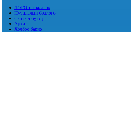
ЛОГО татаж авах
Нууцлалын бодлого
Сайтын бүтэц
Архив
Холбоо барих