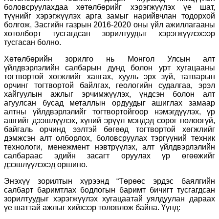
боловсруулахдаа хөтөлбөрийг хэрэгжүүлэх үе шат,
түүнийг хэрэгжүүлэх арга замыг нарийвчлан тодорхой
болгож, Засгийн газрын 2016-2020 оны үйл ажиллагааны
хөтөлбөрт тусгагдсан зорилтуудыг хэрэгжүүлэхээр
тусгасан болно.
Хөтөлбөрийн зорилго нь Монгол Улсын алт
үйлдвэрлэлийн салбарын дунд болон урт хугацааны
тогтвортой хөгжлийг хангах, хууль эрх зүй, татварын
орчинг тогтвортой байлгах, геологийн судалгаа, эрэл
хайгуулын ажлыг эрчимжүүлэх, үндсэн болон алт
агуулсан бусад металлын ордуудыг ашиглах замаар
алтны үйлдвэрлэлийг тогтвортойгоор нэмэгдүүлэх, үр
ашгийг дээшлүүлэх, хүний эрүүл мэндэд сөрөг нөлөөгүй,
байгаль орчинд ээлтэй бөгөөд тогтвортой хөгжлийг
дэмжсэн алт олборлох, боловсруулах тэргүүний техник
технологи, менежмент нэвтрүүлэх, алт үйлдвэрлэлийн
салбараас эдийн засагт оруулах үр өгөөжийг
дээшлүүлэхэд оршино.
Энэхүү зорилтын хүрээнд “Төрөөс эрдэс баялгийн
салбарт баримтлах бодлогын баримт бичигт тусгагдсан
зорилтуудыг хэрэгжүүлэх хугацаатай уялдуулан дараах
үе шаттай ажлыг хийхээр төлөвлөж байна. Үүнд: