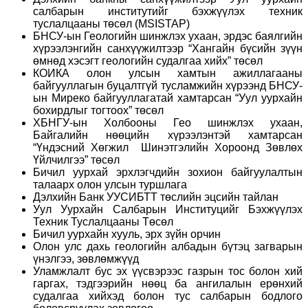
салбарын институтийг бэхжүүлэх техник
туслалцааны төсөл (MSISTAP)
БНСУ-ын Геологийн шинжлэх ухаан, эрдэс баялгийн
хүрээлэнгийн санхүүжилтээр “Хангайн бүсийн зүүн
өмнөд хэсэгт геологийн судалгаа хийх” төсөл
КОИКА олон улсын хамтын ажиллагааны
байгууллагын буцалтгүй тусламжийн хүрээнд БНСУ-
ын Миреко байгууллагатай хамтарсан “Уул уурхайн
бохирдлыг тогтоох” төсөл
ХБНГУ-ын Холбооны Гео шинжлэх ухаан,
Байгалийн нөөцийн хүрээлэнтэй хамтарсан
“Үндэсний Хөгжил Шинэтгэлийн Хороонд Зөвлөх
Үйлчилгээ” төсөл
Бичил уурхай эрхлэгчдийн зохион байгуулалтын
талаарх олон улсын туршлага
Дэлхийн Банк УУСИБТТ төслийн эцсийн тайлан
Уул Уурхайн Салбарын Институцийг Бэхжүүлэх
Техник Туслалцааны Төсөл
Бичил уурхайн хууль, эрх зүйн орчин
Олон улс дахь геологийн албадын бүтэц загварын
үнэлгээ, зөвлөмжүүд
Уламжлалт бус эх үүсвэрээс газрын тос болон хий
гаргах, тэдгээрийн нөөц ба ангилалын ерөнхий
судалгаа хийхэд болон тус салбарын бодлого