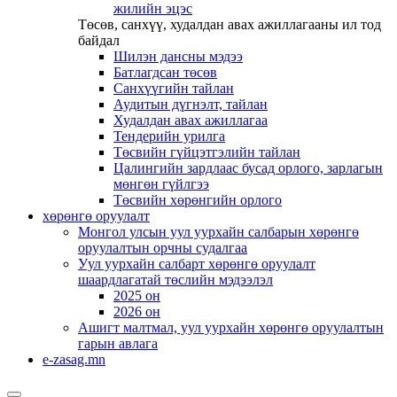
жилийн эцэс
Төсөв, санхүү, худалдан авах ажиллагааны ил тод
байдал
Шилэн дансны мэдээ
Батлагдсан төсөв
Санхүүгийн тайлан
Аудитын дүгнэлт, тайлан
Худалдан авах ажиллагаа
Тендерийн урилга
Төсвийн гүйцэтгэлийн тайлан
Цалингийн зардлаас бусад орлого, зарлагын
мөнгөн гүйлгээ
Төсвийн хөрөнгийн орлого
хөрөнгө оруулалт
Монгол улсын уул уурхайн салбарын хөрөнгө
оруулалтын орчны судалгаа
Уул уурхайн салбарт хөрөнгө оруулалт
шаардлагатай төслийн мэдээлэл
2025 он
2026 он
Ашигт малтмал, уул уурхайн хөрөнгө оруулалтын
гарын авлага
e-zasag.mn