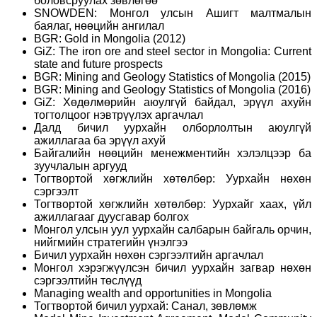
боловсруулах зөвлөгөө
SNOWDEN: Монгол улсын Ашигт малтмалын
баялаг, нөөцийн ангилал
BGR: Gold in Mongolia (2012)
GiZ: The iron ore and steel sector in Mongolia: Current
state and future prospects
BGR: Mining and Geology Statistics of Mongolia (2015)
BGR: Mining and Geology Statistics of Mongolia (2016)
GiZ: Хөдөлмөрийн аюулгүй байдал, эрүүл ахуйн
тогтолцоог нэвтрүүлэх аргачлал
Далд бичил уурхайн олборлолтын аюулгүй
ажиллагаа ба эрүүл ахуй
Байгалийн нөөцийн менежментийн хэлэлцээр ба
зуучлалын аргууд
Тогтвортой хөгжлийн хөтөлбөр: Уурхайн нөхөн
сэргээлт
Тогтвортой хөгжлийн хөтөлбөр: Уурхайг хаах, үйл
ажиллагааг дуусгавар болгох
Монгол улсын уул уурхайн салбарын байгаль орчин,
нийгмийн стратегийн үнэлгээ
Бичил уурхайн нөхөн сэргээлтийн аргачлал
Монгол хэрэгжүүлсэн бичил уурхайн загвар нөхөн
сэргээлтийн төслүүд
Managing wealth and opportunities in Mongolia
Тогтвортой бичил уурхай: Санал, зөвлөмж