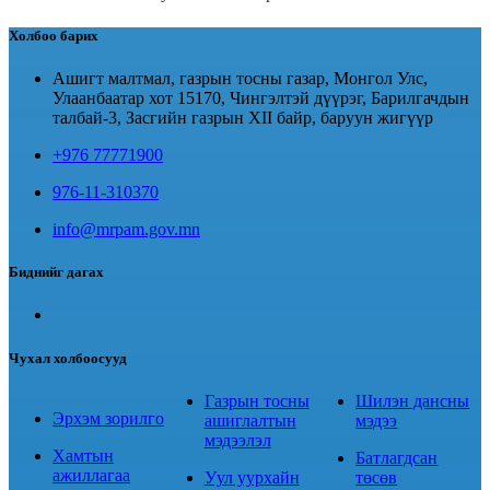
Холбоо барих
Ашигт малтмал, газрын тосны газар, Монгол Улс,
Улаанбаатар хот 15170, Чингэлтэй дүүрэг, Барилгачдын
талбай-3, Засгийн газрын XII байр, баруун жигүүр
+976 77771900
976-11-310370
info@mrpam.gov.mn
Биднийг дагах
Чухал холбоосууд
Газрын тосны
Шилэн дансны
Эрхэм зорилго
ашиглалтын
мэдээ
мэдээлэл
Хамтын
Батлагдсан
ажиллагаа
Уул уурхайн
төсөв