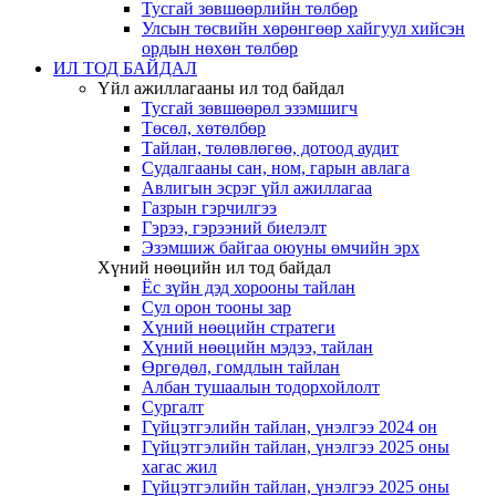
Тусгай зөвшөөрлийн төлбөр
Улсын төсвийн хөрөнгөөр хайгуул хийсэн
ордын нөхөн төлбөр
ИЛ ТОД БАЙДАЛ
Үйл ажиллагааны ил тод байдал
Тусгай зөвшөөрөл эзэмшигч
Төсөл, хөтөлбөр
Тайлан, төлөвлөгөө, дотоод аудит
Судалгааны сан, ном, гарын авлага
Авлигын эсрэг үйл ажиллагаа
Газрын гэрчилгээ
Гэрээ, гэрээний биелэлт
Эзэмшиж байгаа оюуны өмчийн эрх
Хүний нөөцийн ил тод байдал
Ёс зүйн дэд хорооны тайлан
Сул орон тооны зар
Хүний нөөцийн стратеги
Хүний нөөцийн мэдээ, тайлан
Өргөдөл, гомдлын тайлан
Албан тушаалын тодорхойлолт
Сургалт
Гүйцэтгэлийн тайлан, үнэлгээ 2024 он
Гүйцэтгэлийн тайлан, үнэлгээ 2025 оны
хагас жил
Гүйцэтгэлийн тайлан, үнэлгээ 2025 оны