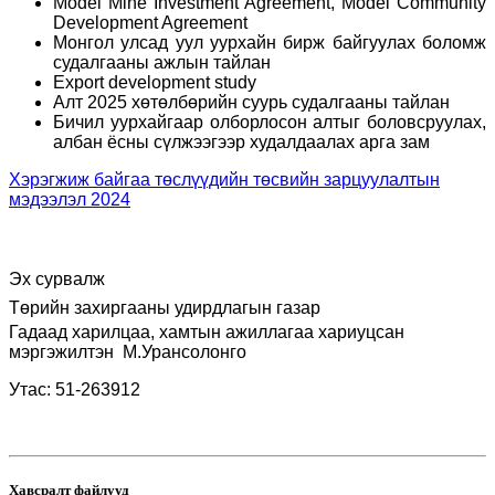
Model Mine Investment Agreement, Model Community
Development Agreement
Монгол улсад уул уурхайн бирж байгуулах боломж
судалгааны ажлын тайлан
Export development study
Алт 2025 хөтөлбөрийн суурь судалгааны тайлан
Бичил уурхайгаар олборлосон алтыг боловсруулах,
албан ёсны сүлжээгээр худалдаалах арга зам
Хэрэгжиж байгаа төслүүдийн төсвийн зарцуулалтын
мэдээлэл 2024
Эх сурвалж
Төрийн захиргааны удирдлагын газар
Гадаад харилцаа, хамтын ажиллагаа хариуцсан
мэргэжилтэн
М.Урансолонго
Утас: 51-263912
Хавсралт файлууд