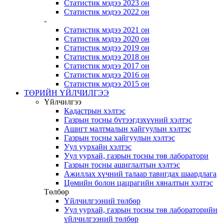
Статистик мэдээ 2023 он
Статистик мэдээ 2022 он
-
Статистик мэдээ 2021 он
Статистик мэдээ 2020 он
Статистик мэдээ 2019 он
Статистик мэдээ 2018 он
Статистик мэдээ 2017 он
Статистик мэдээ 2016 он
Статистик мэдээ 2015 он
ТӨРИЙН ҮЙЛЧИЛГЭЭ
Үйлчилгээ
Кадастрын хэлтэс
Газрын тосны бүтээгдэхүүний хэлтэс
Ашигт малтмалын хайгуулын хэлтэс
Газрын тосны хайгуулын хэлтэс
Уул уурхайн хэлтэс
Уул уурхай, газрын тосны төв лаборатори
Газрын тосны ашиглалтын хэлтэс
Ажиллах хүчний талаар тавигдах шаардлага
Цөмийн болон цацрагийн хяналтын хэлтэс
Төлбөр
Үйлчилгээний төлбөр
Уул уурхай, газрын тосны төв лабораторийн
үйлчилгээний төлбөр