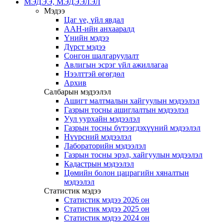
МЭДЭЭ, МЭДЭЭЛЭЛ
Мэдээ
Цаг үе, үйл явдал
ААН-ийн анхааралд
Үнийн мэдээ
Дүрст мэдээ
Сонгон шалгаруулалт
Авлигын эсрэг үйл ажиллагаа
Нээлттэй өгөгдөл
Архив
Салбарын мэдээлэл
Ашигт малтмалын хайгуулын мэдээлэл
Газрын тосны ашиглалтын мэдээлэл
Уул уурхайн мэдээлэл
Газрын тосны бүтээгдэхүүний мэдээлэл
Нүүрсний мэдээлэл
Лабораторийн мэдээлэл
Газрын тосны эрэл, хайгуулын мэдээлэл
Кадастрын мэдээлэл
Цөмийн болон цацрагийн хяналтын
мэдээлэл
Статистик мэдээ
Статистик мэдээ 2026 он
Статистик мэдээ 2025 он
Статистик мэдээ 2024 он