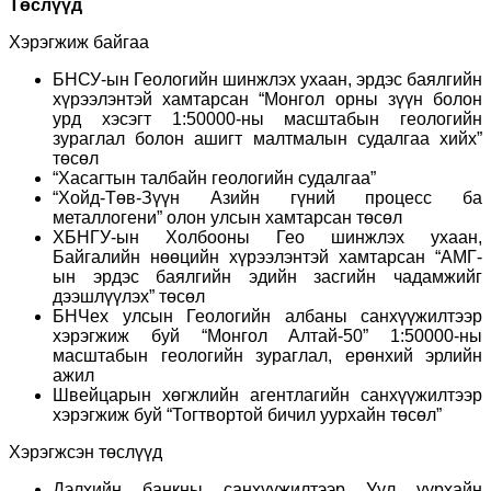
Төслүүд
Хэрэгжиж байгаа
БНСУ-ын Геологийн шинжлэх ухаан, эрдэс баялгийн
хүрээлэнтэй хамтарсан “Монгол орны зүүн болон
урд хэсэгт 1:50000-ны масштабын геологийн
зураглал болон ашигт малтмалын судалгаа хийх”
төсөл
“Хасагтын талбайн геологийн судалгаа”
“Хойд-Төв-Зүүн Азийн гүний процесс ба
металлогени” олон улсын хамтарсан төсөл
ХБНГУ-ын Холбооны Гео шинжлэх ухаан,
Байгалийн нөөцийн хүрээлэнтэй хамтарсан “АМГ-
ын эрдэс баялгийн эдийн засгийн чадамжийг
дээшлүүлэх” төсөл
БНЧех улсын Геологийн албаны санхүүжилтээр
хэрэгжиж буй “Монгол Алтай-50” 1:50000-ны
масштабын геологийн зураглал, ерөнхий эрлийн
ажил
Швейцарын хөгжлийн агентлагийн санхүүжилтээр
хэрэгжиж буй “Тогтвортой бичил уурхайн төсөл”
Хэрэгжсэн төслүүд
Дэлхийн банкны санхүүжилтээр Уул уурхайн