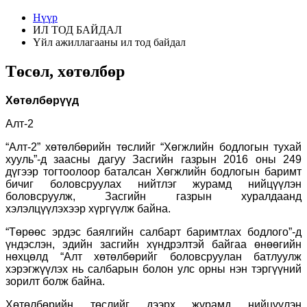
Нүүр
ИЛ ТОД БАЙДАЛ
Үйл ажиллагааны ил тод байдал
Төсөл, хөтөлбөр
Хөтөлбөрүүд
Алт-2
“Алт-2” хөтөлбөрийн төслийг “Хөгжлийн бодлогын тухай
хууль”-д заасны дагуу Засгийн газрын 2016 оны 249
дүгээр тогтоолоор баталсан Хөгжлийн бодлогын баримт
бичиг боловсруулах нийтлэг журамд нийцүүлэн
боловсруулж, Засгийн газрын хуралдаанд
хэлэлцүүлэхээр хүргүүлж байна.
“Төрөөс эрдэс баялгийн салбарт баримтлах бодлого”-д
үндэслэн, эдийн засгийн хүндрэлтэй байгаа өнөөгийн
нөхцөлд “Алт хөтөлбөрийг боловсруулан батлуулж
хэрэгжүүлэх нь салбарын болон улс орны нэн тэргүүний
зорилт болж байна.
Хөтөлбөрийн төслийг дээрх журамд нийцүүлэн