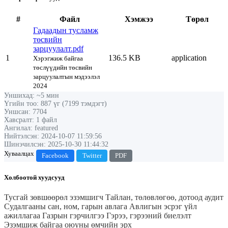
#
Файл
Хэмжээ
Төрөл
Гадаадын тусламж
төсвийн
зарцуулалт.pdf
1
136.5 KB
application
Хэрэгжиж байгаа
төслүүдийн төсвийн
зарцуулалтын мэдээлэл
2024
Уншихад: ~5 мин
Үгийн тоо: 887 үг (7199 тэмдэгт)
Уншсан: 7704
Хавсралт: 1 файл
Ангилал: featured
Нийтэлсэн: 2024-10-07 11:59:56
Шинэчилсэн: 2025-10-30 11:44:32
Хуваалцах
Facebook
Twitter
PDF
Холбоотой хуудсууд
Тусгай зөвшөөрөл эзэмшигч
Тайлан, төлөвлөгөө, дотоод аудит
Судалгааны сан, ном, гарын авлага
Авлигын эсрэг үйл
ажиллагаа
Газрын гэрчилгээ
Гэрээ, гэрээний биелэлт
Эзэмшиж байгаа оюуны өмчийн эрх