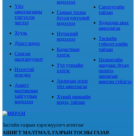
мэдээлэл
Үйл
Санхүүгийн
ажиллагааны
Газрын тосны
тайлан
тэргүүлэх
бүтээгдэхүүний
чиглэл
Худалдан авах
мэдээлэл
ажиллагаа
Хууль
Нүүрсний
Төсвийн
мэдээлэл
Дүрст мэдээ
гүйцэтгэлийн
Кадастрын
тайлан
Сонгон
хэлтэс
шалгаруулалт
Цалингийн
Уул уурхайн
зардлаас бусад
Нээлттэй
хэлтэс
орлого,
өгөгдөл
зарлагын
Авлигын эсрэг
мөнгөн гүйлгээ
Ашигт
үйл ажиллагаа
малтмалын
хайгуулын
Хүний нөөцийн
мэдээлэл
мэдээ, тайлан
Засгийн газрын хэрэгжүүлэгч агентлаг
АШИГТ МАЛТМАЛ, ГАЗРЫН ТОСНЫ ГАЗАР.