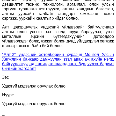
дэвшилтэт техник, технологи, аргачлал, олон улсын
тэргүүн туршлага нэвтрүүлж, алтны хаягдлыг багасган,
алтны уурхайн талбайг стандарт хэмжээнд нөхөн
сэргээж, уурхайн хаалтыг хийдэг болно.
Алт цэвэршүүлэх үндэсний үйлдвэрийг байгуулснаар
алтны олон улсын зах зээлд шууд борлуулах, үнэт
металлын эцсийн бүтээгдэхүүнийг дотооддоо
үйлдвэрлэдэг болж, жижиг болон дунд үйлдвэрлэл хөгжиж
шинээр ажлын байр бий болно.
"Алт-2" үндэсний хөтөлбөрийн хүрээнд Монгол Улсын
Хөгжлийн банкаар дамжуулан зээл авах аж ахуйн нэгж,
байгууллагуудад тавигдах шаардлага, бүрдүүлэх баримт
бичгийн жагсаалт
Зэс
Удахгүй мэдээлэл оруулах болно
Нүүрс
Удахгүй мэдээлэл оруулах болно