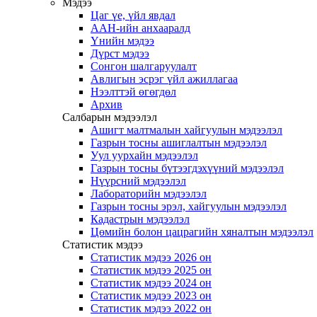
Мэдээ
Цаг үе, үйл явдал
ААН-ийн анхааралд
Үнийн мэдээ
Дүрст мэдээ
Сонгон шалгаруулалт
Авлигын эсрэг үйл ажиллагаа
Нээлттэй өгөгдөл
Архив
Салбарын мэдээлэл
Ашигт малтмалын хайгуулын мэдээлэл
Газрын тосны ашиглалтын мэдээлэл
Уул уурхайн мэдээлэл
Газрын тосны бүтээгдэхүүний мэдээлэл
Нүүрсний мэдээлэл
Лабораторийн мэдээлэл
Газрын тосны эрэл, хайгуулын мэдээлэл
Кадастрын мэдээлэл
Цөмийн болон цацрагийн хяналтын мэдээлэл
Статистик мэдээ
Статистик мэдээ 2026 он
Статистик мэдээ 2025 он
Статистик мэдээ 2024 он
Статистик мэдээ 2023 он
Статистик мэдээ 2022 он