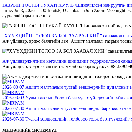
ГАЗРЫН ТОСНЫ ТУХАЙ ХУУЛЬ /Шинэчилсэн найруулга/-ийн т
Time: Jul 3, 2026 11:00 Irkutsk, UlaanbaatarJoin Zoom Meeting
сурвалжГазрын тосны х...
"ХҮҮХДИЙН ТӨЛӨӨ ЗА БОЛ ЗААВАЛ ХИЙ” санаачилгын хүрээнд
Аж үйлдвэр, эрдэс баялгийн яам, Ашигт малтмал, газрын тос
Аж үйлдвэржилтийн хөгжлийн шийдлийг тодорхойлоход санал
Аж үйлдвэр, эрдэс баялгийн яамхолбоо барих утас:7588-33999
2026-08-07
Ашигт малтмалын тусгай зөвшөөрлийг цуцалсныг м
2026-08-03
Уулын ажлын болон баяжуулах үйлдвэрийн үйл ажил
2026-07-30
Ашигт малтмалын тусгай зөвшөөрөл барьцаалагч ба
2026-07-30
Тусгай зөвшөөрлийн төлбөрөө төлж бүртгүүлэхийг 
МЭДЭЭЛЛИЙН СИСТЕМҮҮД