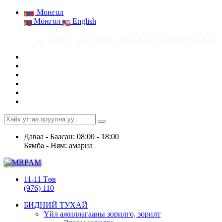
Монгол
Монгол
English
● АШИГТ МАЛТМАЛ, ГАЗРЫН ТОСНЫ ГАЗРЫН СТАТИСТИК МЭДЭЭ ● 
Даваа - Баасан: 08:00 - 18:00
Бямба - Ням: амарна
11-11 Төв
(976) 110
БИДНИЙ ТУХАЙ
Үйл ажиллагааны зорилго, зорилт