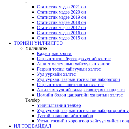
-
Статистик мэдээ 2021 он
Статистик мэдээ 2020 он
Статистик мэдээ 2019 он
Статистик мэдээ 2018 он
Статистик мэдээ 2017 он
Статистик мэдээ 2016 он
Статистик мэдээ 2015 он
ТӨРИЙН ҮЙЛЧИЛГЭЭ
Үйлчилгээ
Кадастрын хэлтэс
Газрын тосны бүтээгдэхүүний хэлтэс
Ашигт малтмалын хайгуулын хэлтэс
Газрын тосны хайгуулын хэлтэс
Уул уурхайн хэлтэс
Уул уурхай, газрын тосны төв лаборатори
Газрын тосны ашиглалтын хэлтэс
Ажиллах хүчний талаар тавигдах шаардлага
Цөмийн болон цацрагийн хяналтын хэлтэс
Төлбөр
Үйлчилгээний төлбөр
Уул уурхай, газрын тосны төв лабораторийн 
Тусгай зөвшөөрлийн төлбөр
Улсын төсвийн хөрөнгөөр хайгуул хийсэн ор
ИЛ ТОД БАЙДАЛ