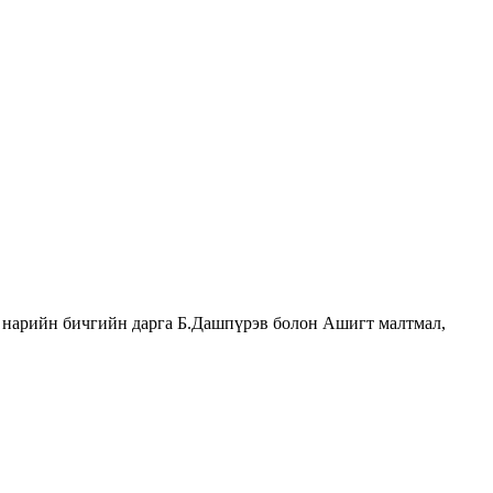
 нарийн бичгийн дарга Б.Дашпүрэв болон Ашигт малтмал,