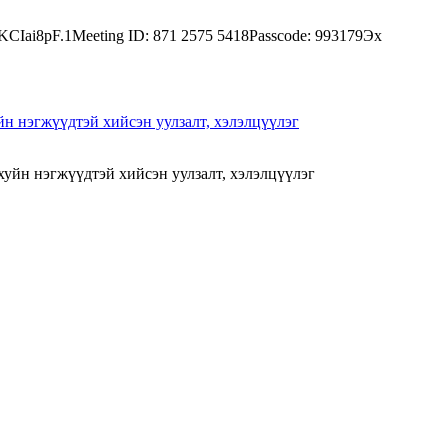
8KCIai8pF.1Meeting ID: 871 2575 5418Passcode: 993179Эх
нэгжүүдтэй хийсэн уулзалт, хэлэлцүүлэг