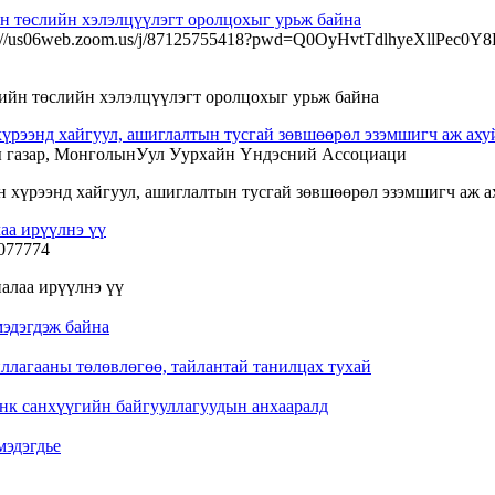
өслийн хэлэлцүүлэгт оролцохыг урьж байна
https://us06web.zoom.us/j/87125755418?pwd=Q0OyHvtTdlhyeXllPec0Y
 хайгуул, ашиглалтын тусгай зөвшөөрөл эзэмшигч аж ахуйн 
ны газар, МонголынУул Уурхайн Үндэсний Ассоциаци
аа ирүүлнэ үү
4077774
эдэгдэж байна
лагааны төлөвлөгөө, тайлантай танилцах тухай
нк санхүүгийн байгууллагуудын анхааралд
мэдэгдье