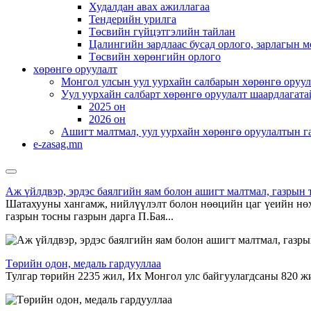
Худалдан авах ажиллагаа
Тендерийн урилга
Төсвийн гүйцэтгэлийн тайлан
Цалингийн зардлаас бусад орлого, зарлагын м
Төсвийн хөрөнгийн орлого
хөрөнгө оруулалт
Монгол улсын уул уурхайн салбарын хөрөнгө оруул
Уул уурхайн салбарт хөрөнгө оруулалт шаардлагата
2025 он
2026 он
Ашигт малтмал, уул уурхайн хөрөнгө оруулалтын г
e-zasag.mn
Аж үйлдвэр, эрдэс баялгийн яам болон ашигт малтмал, газрын 
Шатахууны хангамж, нийлүүлэлт болон нөөцийн цаг үеийн нөх
газрын тосны газрын дарга П.Бая...
Төрийн одон, медаль гардууллаа
Тулгар төрийн 2235 жил, Их Монгол улс байгуулагдсаны 820 