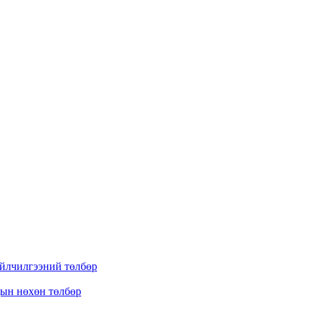
үйлчилгээний төлбөр
дын нөхөн төлбөр