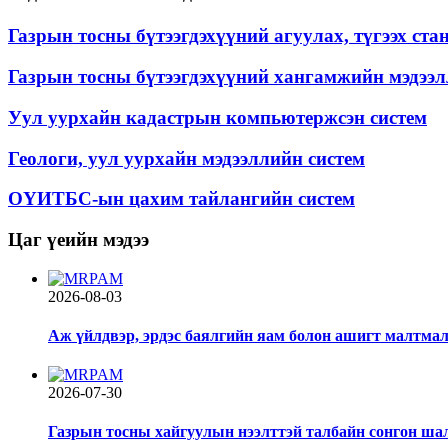
Газрын тосны бүтээгдэхүүний агуулах, түгээх ст
Газрын тосны бүтээгдэхүүний хангамжийн мэдээл
Уул уурхайн кадастрын компьютержсэн систем
Геологи, уул уурхайн мэдээллийн систем
ОҮИТБС-ын цахим тайлангийн систем
Цаг үеийн мэдээ
2026-08-03
Аж үйлдвэр, эрдэс баялгийн яам болон ашигт малтмал,
2026-07-30
Газрын тосны хайгуулын нээлттэй талбайн сонгон ша