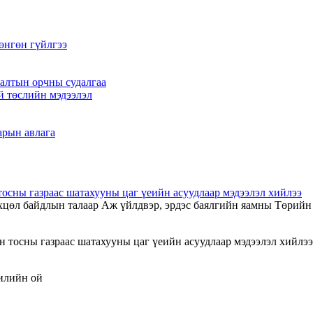
өнгөн гүйлгээ
алтын орчны судалгаа
й төслийн мэдээлэл
арын авлага
тосны газраас шатахууны цаг үеийн асуудлаар мэдээлэл хийлээ
цөл байдлын талаар Аж үйлдвэр, эрдэс баялгийн яамны Төрийн
жилийн ой