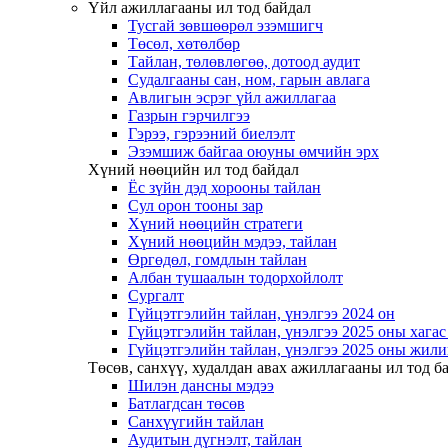
Үйл ажиллагааны ил тод байдал
Тусгай зөвшөөрөл эзэмшигч
Төсөл, хөтөлбөр
Тайлан, төлөвлөгөө, дотоод аудит
Судалгааны сан, ном, гарын авлага
Авлигын эсрэг үйл ажиллагаа
Газрын гэрчилгээ
Гэрээ, гэрээний биелэлт
Эзэмшиж байгаа оюуны өмчийн эрх
Хүний нөөцийн ил тод байдал
Ёс зүйн дэд хорооны тайлан
Сул орон тооны зар
Хүний нөөцийн стратеги
Хүний нөөцийн мэдээ, тайлан
Өргөдөл, гомдлын тайлан
Албан тушаалын тодорхойлолт
Сургалт
Гүйцэтгэлийн тайлан, үнэлгээ 2024 он
Гүйцэтгэлийн тайлан, үнэлгээ 2025 оны хага
Гүйцэтгэлийн тайлан, үнэлгээ 2025 оны жили
Төсөв, санхүү, худалдан авах ажиллагааны ил тод б
Шилэн дансны мэдээ
Батлагдсан төсөв
Санхүүгийн тайлан
Аудитын дүгнэлт, тайлан