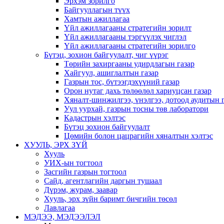
Эрхэм зорилго
Байгууллагын түүх
Хамтын ажиллагаа
Үйл ажиллагааны стратегийн зорилт
Үйл ажиллагааны тэргүүлэх чиглэл
Үйл ажиллагааны стратегийн зорилго
Бүтэц, зохион байгуулалт, чиг үүрэг
Төрийн захиргааны удирдлагын газар
Хайгуул, ашиглалтын газар
Газрын тос, бүтээгдэхүүний газар
Орон нутаг дахь төлөөлөл хариуцсан газар
Хяналт-шинжилгээ, үнэлгээ, дотоод аудитын 
Уул уурхай, газрын тосны төв лаборатори
Кадастрын хэлтэс
Бүтэц зохион байгуулалт
Цөмийн болон цацрагийн хяналтын хэлтэс
ХУУЛЬ, ЭРХ ЗҮЙ
Хууль
УИХ-ын тогтоол
Засгийн газрын тогтоол
Сайд, агентлагийн даргын тушаал
Дүрэм, журам, заавар
Хууль, эрх зүйн баримт бичгийн төсөл
Лавлагаа
МЭДЭЭ, МЭДЭЭЛЭЛ