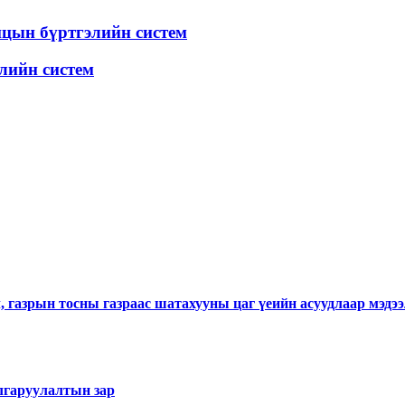
анцын бүртгэлийн систем
лийн систем
 газрын тосны газраас шатахууны цаг үеийн асуудлаар мэдээ
лгаруулалтын зар