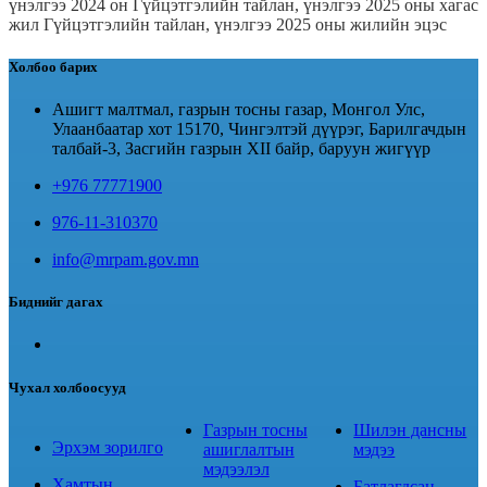
үнэлгээ 2024 он
Гүйцэтгэлийн тайлан, үнэлгээ 2025 оны хагас
жил
Гүйцэтгэлийн тайлан, үнэлгээ 2025 оны жилийн эцэс
Холбоо барих
Ашигт малтмал, газрын тосны газар, Монгол Улс,
Улаанбаатар хот 15170, Чингэлтэй дүүрэг, Барилгачдын
талбай-3, Засгийн газрын XII байр, баруун жигүүр
+976 77771900
976-11-310370
info@mrpam.gov.mn
Биднийг дагах
Чухал холбоосууд
Газрын тосны
Шилэн дансны
Эрхэм зорилго
ашиглалтын
мэдээ
мэдээлэл
Хамтын
Батлагдсан