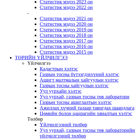
Статистик мэдээ 2023 он
Статистик мэдээ 2022 он
-
Статистик мэдээ 2021 он
Статистик мэдээ 2020 он
Статистик мэдээ 2019 он
Статистик мэдээ 2018 он
Статистик мэдээ 2017 он
Статистик мэдээ 2016 он
Статистик мэдээ 2015 он
ТӨРИЙН ҮЙЛЧИЛГЭЭ
Үйлчилгээ
Кадастрын хэлтэс
Газрын тосны бүтээгдэхүүний хэлтэс
Ашигт малтмалын хайгуулын хэлтэс
Газрын тосны хайгуулын хэлтэс
Уул уурхайн хэлтэс
Уул уурхай, газрын тосны төв лаборатори
Газрын тосны ашиглалтын хэлтэс
Ажиллах хүчний талаар тавигдах шаардлага
Цөмийн болон цацрагийн хяналтын хэлтэс
Төлбөр
Үйлчилгээний төлбөр
Уул уурхай, газрын тосны төв лабораторийн
үйлчилгээний төлбөр