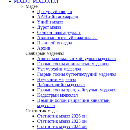
МЭДЭЭ, МЭДЭЭЛЭЛ
Мэдээ
Цаг үе, үйл явдал
ААН-ийн анхааралд
Үнийн мэдээ
Дүрст мэдээ
Сонгон шалгаруулалт
Авлигын эсрэг үйл ажиллагаа
Нээлттэй өгөгдөл
Архив
Салбарын мэдээлэл
Ашигт малтмалын хайгуулын мэдээлэл
Газрын тосны ашиглалтын мэдээлэл
Уул уурхайн мэдээлэл
Газрын тосны бүтээгдэхүүний мэдээлэл
Нүүрсний мэдээлэл
Лабораторийн мэдээлэл
Газрын тосны эрэл, хайгуулын мэдээлэл
Кадастрын мэдээлэл
Цөмийн болон цацрагийн хяналтын
мэдээлэл
Статистик мэдээ
Статистик мэдээ 2026 он
Статистик мэдээ 2025 он
Статистик мэдээ 2024 он