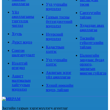
ажиллагаа
Уул уурхайн
төсөв
мэдээлэл
Үйл
Санхүүгийн
ажиллагааны
Газрын тосны
тайлан
тэргүүлэх
бүтээгдэхүүний
чиглэл
Худалдан авах
мэдээлэл
ажиллагаа
Хууль
Нүүрсний
Төсвийн
мэдээлэл
Дүрст мэдээ
гүйцэтгэлийн
Кадастрын
тайлан
Сонгон
хэлтэс
шалгаруулалт
Цалингийн
Уул уурхайн
зардлаас бусад
Нээлттэй
хэлтэс
орлого,
өгөгдөл
зарлагын
Авлигын эсрэг
мөнгөн гүйлгээ
Ашигт
үйл ажиллагаа
малтмалын
хайгуулын
Хүний нөөцийн
мэдээлэл
мэдээ, тайлан
Засгийн газрын хэрэгжүүлэгч агентлаг