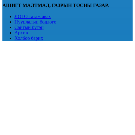
АШИГТ МАЛТМАЛ, ГАЗРЫН ТОСНЫ ГАЗАР.
ЛОГО татаж авах
Нууцлалын бодлого
Сайтын бүтэц
Архив
Холбоо барих