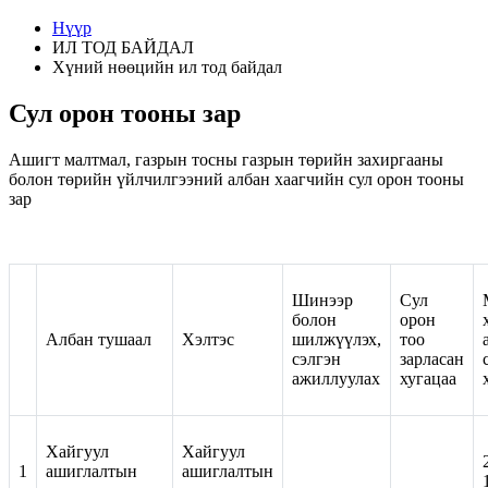
Нүүр
ИЛ ТОД БАЙДАЛ
Хүний нөөцийн ил тод байдал
Сул орон тооны зар
Ашигт малтмал, газрын тосны газрын төрийн захиргааны
болон төрийн үйлчилгээний албан хаагчийн сул орон тооны
зар
Шинээр
Сул
болон
орон
Албан тушаал
Хэлтэс
шилжүүлэх,
тоо
сэлгэн
зарласан
ажиллуулах
хугацаа
Хайгуул
Хайгуул
1
ашиглалтын
ашиглалтын