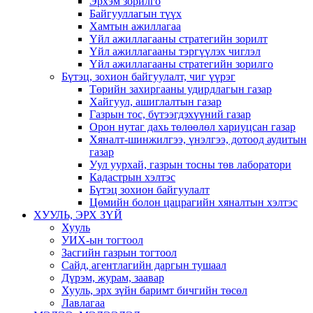
Эрхэм зорилго
Байгууллагын түүх
Хамтын ажиллагаа
Үйл ажиллагааны стратегийн зорилт
Үйл ажиллагааны тэргүүлэх чиглэл
Үйл ажиллагааны стратегийн зорилго
Бүтэц, зохион байгуулалт, чиг үүрэг
Төрийн захиргааны удирдлагын газар
Хайгуул, ашиглалтын газар
Газрын тос, бүтээгдэхүүний газар
Орон нутаг дахь төлөөлөл хариуцсан газар
Хяналт-шинжилгээ, үнэлгээ, дотоод аудитын
газар
Уул уурхай, газрын тосны төв лаборатори
Кадастрын хэлтэс
Бүтэц зохион байгуулалт
Цөмийн болон цацрагийн хяналтын хэлтэс
ХУУЛЬ, ЭРХ ЗҮЙ
Хууль
УИХ-ын тогтоол
Засгийн газрын тогтоол
Сайд, агентлагийн даргын тушаал
Дүрэм, журам, заавар
Хууль, эрх зүйн баримт бичгийн төсөл
Лавлагаа