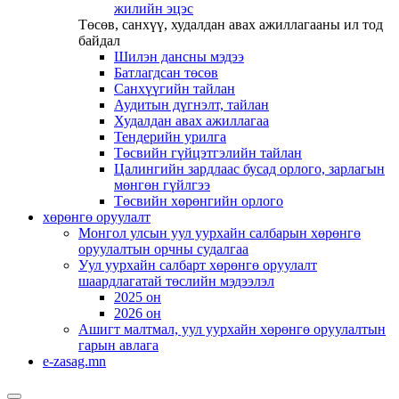
жилийн эцэс
Төсөв, санхүү, худалдан авах ажиллагааны ил тод
байдал
Шилэн дансны мэдээ
Батлагдсан төсөв
Санхүүгийн тайлан
Аудитын дүгнэлт, тайлан
Худалдан авах ажиллагаа
Тендерийн урилга
Төсвийн гүйцэтгэлийн тайлан
Цалингийн зардлаас бусад орлого, зарлагын
мөнгөн гүйлгээ
Төсвийн хөрөнгийн орлого
хөрөнгө оруулалт
Монгол улсын уул уурхайн салбарын хөрөнгө
оруулалтын орчны судалгаа
Уул уурхайн салбарт хөрөнгө оруулалт
шаардлагатай төслийн мэдээлэл
2025 он
2026 он
Ашигт малтмал, уул уурхайн хөрөнгө оруулалтын
гарын авлага
e-zasag.mn