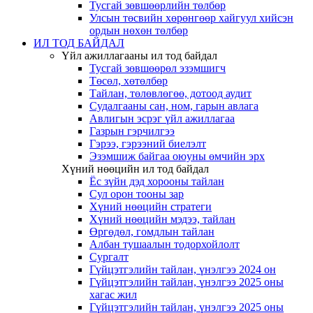
Тусгай зөвшөөрлийн төлбөр
Улсын төсвийн хөрөнгөөр хайгуул хийсэн
ордын нөхөн төлбөр
ИЛ ТОД БАЙДАЛ
Үйл ажиллагааны ил тод байдал
Тусгай зөвшөөрөл эзэмшигч
Төсөл, хөтөлбөр
Тайлан, төлөвлөгөө, дотоод аудит
Судалгааны сан, ном, гарын авлага
Авлигын эсрэг үйл ажиллагаа
Газрын гэрчилгээ
Гэрээ, гэрээний биелэлт
Эзэмшиж байгаа оюуны өмчийн эрх
Хүний нөөцийн ил тод байдал
Ёс зүйн дэд хорооны тайлан
Сул орон тооны зар
Хүний нөөцийн стратеги
Хүний нөөцийн мэдээ, тайлан
Өргөдөл, гомдлын тайлан
Албан тушаалын тодорхойлолт
Сургалт
Гүйцэтгэлийн тайлан, үнэлгээ 2024 он
Гүйцэтгэлийн тайлан, үнэлгээ 2025 оны
хагас жил
Гүйцэтгэлийн тайлан, үнэлгээ 2025 оны