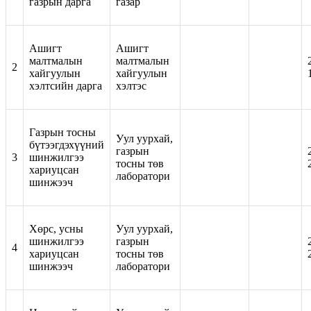
газрын дарга
газар
Ашигт
Ашигт
малтмалын
малтмалын
2
хайгуулын
хайгуулын
хэлтсийн дарга
хэлтэс
Газрын тосны
Уул уурхай,
бүтээгдэхүүний
газрын
3
шинжилгээ
тосны төв
хариуцсан
лаборатори
шинжээч
Хөрс, усны
Уул уурхай,
шинжилгээ
газрын
4
хариуцсан
тосны төв
шинжээч
лаборатори