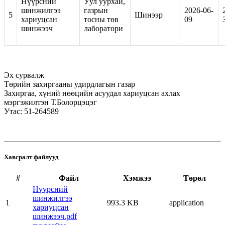
Нүүрсний
Уул уурхай,
шинжилгээ
газрын
2026-06-
5
Шинээр
хариуцсан
тосны төв
09
шинжээч
лаборатори
Эх сурвалж
Төрийн захиргааны удирдлагын газар
Захиргаа, хүний нөөцийн асуудал хариуцсан ахлах
мэргэжилтэн Т.Болорцэцэг
Утас: 51-264589
Хавсралт файлууд
#
Файл
Хэмжээ
Төрөл
Нүүрсний
шинжилгээ
1
993.3 KB
application
хариуцсан
шинжээч.pdf