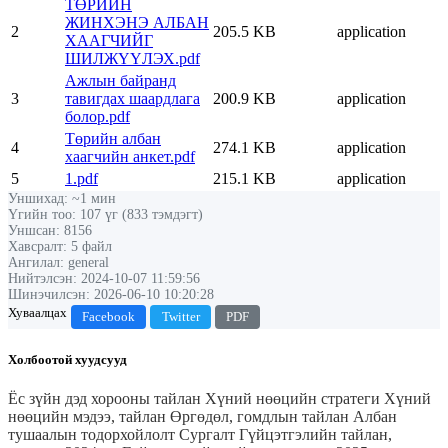
ТӨРИЙН
ЖИНХЭНЭ АЛБАН
2
205.5 KB
application
ХААГЧИЙГ
ШИЛЖҮҮЛЭХ.pdf
Ажлын байранд
3
тавигдах шаардлага
200.9 KB
application
болор.pdf
Төрийн албан
4
274.1 KB
application
хаагчийн анкет.pdf
5
1.pdf
215.1 KB
application
Уншихад: ~1 мин
Үгийн тоо: 107 үг (833 тэмдэгт)
Уншсан: 8156
Хавсралт: 5 файл
Ангилал: general
Нийтэлсэн: 2024-10-07 11:59:56
Шинэчилсэн: 2026-06-10 10:20:28
Хуваалцах
Facebook
Twitter
PDF
Холбоотой хуудсууд
Ёс зүйн дэд хорооны тайлан
Хүний нөөцийн стратеги
Хүний
нөөцийн мэдээ, тайлан
Өргөдөл, гомдлын тайлан
Албан
тушаалын тодорхойлолт
Сургалт
Гүйцэтгэлийн тайлан,