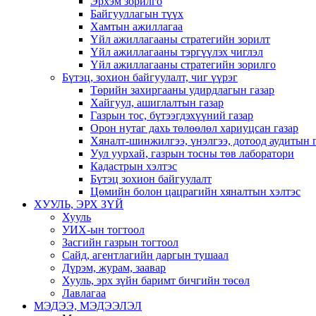
Эрхэм зорилго
Байгууллагын түүх
Хамтын ажиллагаа
Үйл ажиллагааны стратегийн зорилт
Үйл ажиллагааны тэргүүлэх чиглэл
Үйл ажиллагааны стратегийн зорилго
Бүтэц, зохион байгуулалт, чиг үүрэг
Төрийн захиргааны удирдлагын газар
Хайгуул, ашиглалтын газар
Газрын тос, бүтээгдэхүүний газар
Орон нутаг дахь төлөөлөл хариуцсан газар
Хяналт-шинжилгээ, үнэлгээ, дотоод аудитын 
Уул уурхай, газрын тосны төв лаборатори
Кадастрын хэлтэс
Бүтэц зохион байгуулалт
Цөмийн болон цацрагийн хяналтын хэлтэс
ХУУЛЬ, ЭРХ ЗҮЙ
Хууль
УИХ-ын тогтоол
Засгийн газрын тогтоол
Сайд, агентлагийн даргын тушаал
Дүрэм, журам, заавар
Хууль, эрх зүйн баримт бичгийн төсөл
Лавлагаа
МЭДЭЭ, МЭДЭЭЛЭЛ