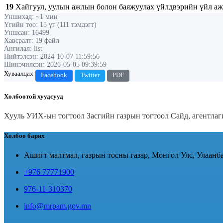
19
Хайгуул, уулын ажлын болон баяжуулах үйлдвэрийн үйл ажил
Уншихад: ~1 мин
Үгийн тоо: 15 үг (111 тэмдэгт)
Уншсан: 16499
Хавсралт: 19 файл
Ангилал: list
Нийтэлсэн: 2024-10-07 11:59:56
Шинэчилсэн: 2026-05-05 09:39:59
Хуваалцах
Facebook
Twitter
PDF
Холбоотой хуудсууд
Хууль
УИХ-ын тогтоол
Засгийн газрын тогтоол
Сайд, агентла
Холбоо барих
Ашигт малтмал, газрын тосны газар, Монгол Улс, Улаанба
+976 77771900
976-11-310370
info@mrpam.gov.mn