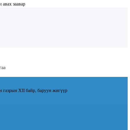
 авах заавар
гаа
н газрын XII байр, баруун жигүүр