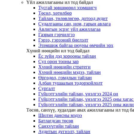
Үйл ажиллагааны ил тод байдал
Тусгай зөвшөөрөл эзэмшигч
Төсөл, хөтөлбөр
Тайлан, төлөвлөгөө, дотоод аудит
Судалгааны сан, ном, гарын авлага
Авлигын эсрэг үйл ажиллагаа
Газрын гэрчилгээ
Гэрээ, гэрээний биелэлт
Эзэмшиж байгаа оюуны өмчийн эрх
Хүний нөөцийн ил тод байдал
Ёс зүйн дэд хорооны тайлан
Сул орон тооны зар
Хүний нөөцийн стратеги
Хүний нөөцийн мэдээ, тайлан
Өргөдөл, гомдлын тайлан
Албан тушаалын тодорхойлолт
Сургалт
Гүйцэтгэлийн тайлан, үнэлгээ 2024 он
Гүйцэтгэлийн тайлан, үнэлгээ 2025 оны хага
Гүйцэтгэлийн тайлан, үнэлгээ 2025 оны жили
Төсөв, санхүү, худалдан авах ажиллагааны ил тод б
Шилэн дансны мэдээ
Батлагдсан төсөв
Санхүүгийн тайлан
Аудитын дүгнэлт, тайлан