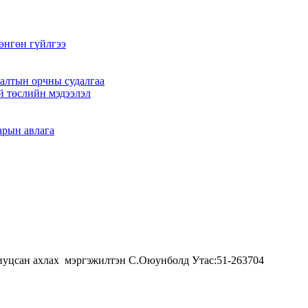
өнгөн гүйлгээ
алтын орчны судалгаа
й төслийн мэдээлэл
арын авлага
ариуцсан ахлах мэргэжилтэн С.Оюунболд Утас:51-263704