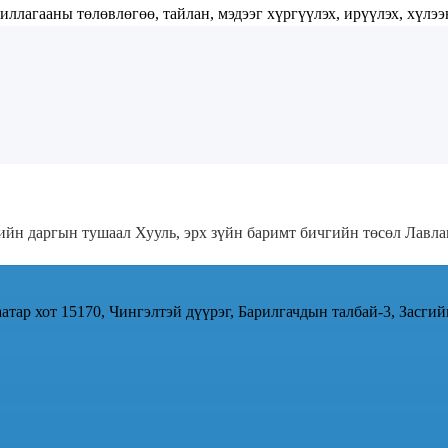
лагааны төлөвлөгөө, тайлан, мэдээг хүргүүлэх, ирүүлэх, хүлээн
гийн даргын тушаал
Хууль, эрх зүйн баримт бичгийн төсөл
Лавла
атар хот 15170, Чингэлтэй дүүрэг, Барилгачдын талбай-3, Засгий