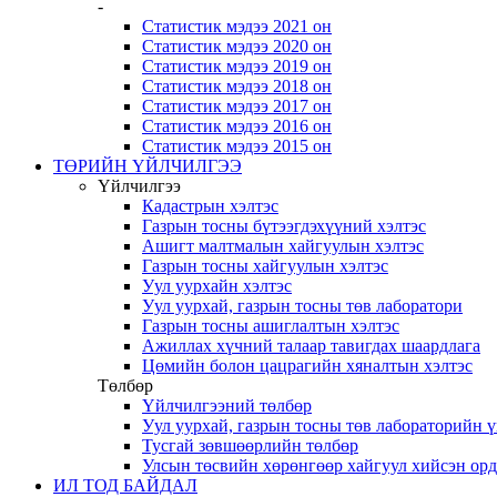
-
Статистик мэдээ 2021 он
Статистик мэдээ 2020 он
Статистик мэдээ 2019 он
Статистик мэдээ 2018 он
Статистик мэдээ 2017 он
Статистик мэдээ 2016 он
Статистик мэдээ 2015 он
ТӨРИЙН ҮЙЛЧИЛГЭЭ
Үйлчилгээ
Кадастрын хэлтэс
Газрын тосны бүтээгдэхүүний хэлтэс
Ашигт малтмалын хайгуулын хэлтэс
Газрын тосны хайгуулын хэлтэс
Уул уурхайн хэлтэс
Уул уурхай, газрын тосны төв лаборатори
Газрын тосны ашиглалтын хэлтэс
Ажиллах хүчний талаар тавигдах шаардлага
Цөмийн болон цацрагийн хяналтын хэлтэс
Төлбөр
Үйлчилгээний төлбөр
Уул уурхай, газрын тосны төв лабораторийн 
Тусгай зөвшөөрлийн төлбөр
Улсын төсвийн хөрөнгөөр хайгуул хийсэн ор
ИЛ ТОД БАЙДАЛ