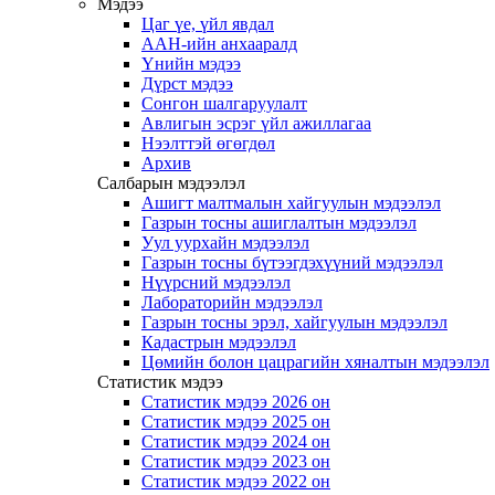
Мэдээ
Цаг үе, үйл явдал
ААН-ийн анхааралд
Үнийн мэдээ
Дүрст мэдээ
Сонгон шалгаруулалт
Авлигын эсрэг үйл ажиллагаа
Нээлттэй өгөгдөл
Архив
Салбарын мэдээлэл
Ашигт малтмалын хайгуулын мэдээлэл
Газрын тосны ашиглалтын мэдээлэл
Уул уурхайн мэдээлэл
Газрын тосны бүтээгдэхүүний мэдээлэл
Нүүрсний мэдээлэл
Лабораторийн мэдээлэл
Газрын тосны эрэл, хайгуулын мэдээлэл
Кадастрын мэдээлэл
Цөмийн болон цацрагийн хяналтын мэдээлэл
Статистик мэдээ
Статистик мэдээ 2026 он
Статистик мэдээ 2025 он
Статистик мэдээ 2024 он
Статистик мэдээ 2023 он
Статистик мэдээ 2022 он