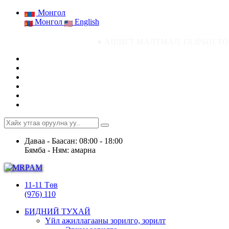
Монгол
Монгол
English
● АШИГТ МАЛТМАЛ, ГАЗРЫН ТОСНЫ ГАЗРЫН СТАТИ
Даваа - Баасан: 08:00 - 18:00
Бямба - Ням: амарна
11-11 Төв
(976) 110
БИДНИЙ ТУХАЙ
Үйл ажиллагааны зорилго, зорилт