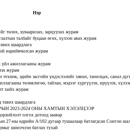
Нэр
г төлөх, хуваарилах, зарцуулах журам
глалтын талбайг буцаан өгөх, хүлээн авах журам
тавих шаардлага
той нарийвчилсан журам
м
эх үйл ажиллагааны журам
лэх журам
техник, эдийн засгийн үндэслэлийг хянах, танилцах, санал дүгн
лагааны төлөвлөгөө, тайлан, мэдээг хүргүүлэх, ирүүлэх, хүлээн
лт хийх журам
д тавих шаардлага
РЫН 2023-2024 ОНЫ ХАМТЫН ХЭЛЭЛЦЭЭР
орхойлолт олгох дотоод заавар
рын 27-ны өдрийн А/102 дугаар тушаалаар батлагдсан Сонгон ш
урмыг шинэчлэн батлах тухай