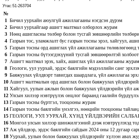
Утас:51-263704
№
1
Бичил уурхайн аюулгүй ажиллагааны нэгдсэн дүрэм
2
Бичил уурхайгаар ашигт малтмал олборлох журам
3
Нөөц ашигласны төлбөр болон тусгай зөвшөөрлийн төлбөрий
4
Газрын тос, уламжлалт бус газрын тосны эрэл, хайгуул, аши
5
Газрын тосны орд ашиглах үйл ажиллагааны төлөвлөгөөнд 
6
Газрын тосны бүтээгдэхүүний тусгай зөвшөөрөлтэй холбоо
7
Ашигт малтмал эрэх, хайх, ашиглах үйл ажиллагааны жура
8
Геологи, уул уурхай, эрдэс баялгийн мэдээллийн санг эрхл
9
Баяжуулах үйлдвэрт тавигдах шаардлага, үйл ажиллагаа эрх
10
Ашигт малтмалын орд ашиглах болон баяжуулах үйлдвэрийн 
11
Хайгуул, уулын ажлын болон баяжуулах үйлдвэрийн үйл ажил
12
Улсын хилээр нэвтрүүлэх онцлог бараанд гаалийн бүрдүүлэ
13
Газрын тосны бүртгэл, тооцооны журам
14
Газрын тосны баялгийн үнэлгээ, нөөцийн тооцооны тайлан
15
ГЕОЛОГИ, УУЛ УУРХАЙ, ХҮНД ҮЙЛДВЭРИЙН САЛБА
16
Монгол улсын хилээр шинжилгээний дээж нэвтрүүлэхэд тод
17
Аж үйлдвэр, эрдэс баялгийн сайдын 2024 оны 12 дугаар са
18
Уурхай, уулын болон баяжуулах үйлдвэрийг хүлээн авах ж