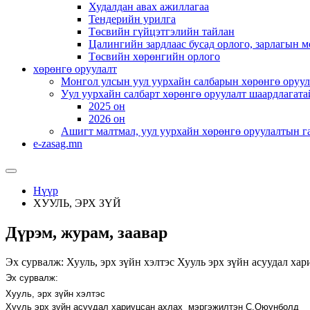
Худалдан авах ажиллагаа
Тендерийн урилга
Төсвийн гүйцэтгэлийн тайлан
Цалингийн зардлаас бусад орлого, зарлагын м
Төсвийн хөрөнгийн орлого
хөрөнгө оруулалт
Монгол улсын уул уурхайн салбарын хөрөнгө оруул
Уул уурхайн салбарт хөрөнгө оруулалт шаардлагата
2025 он
2026 он
Ашигт малтмал, уул уурхайн хөрөнгө оруулалтын г
e-zasag.mn
Нүүр
ХУУЛЬ, ЭРХ ЗҮЙ
Дүрэм, журам, заавар
Эх сурвалж: Хууль, эрх зүйн хэлтэс Хууль эрх зүйн асуудал х
Эх сурвалж:
Хууль, эрх зүйн
хэлтэс
Хууль эрх зүйн асуудал хариуцсан ахлах мэргэжилтэн
С.Оюунболд