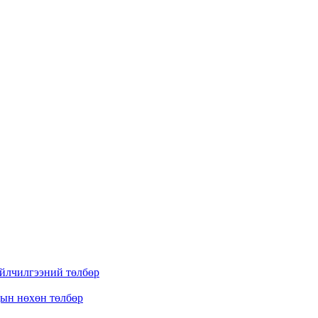
үйлчилгээний төлбөр
дын нөхөн төлбөр