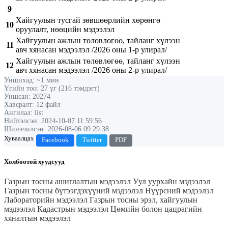
9
Хайгуулын тусгай зөвшөөрлийн хөрөнгө
10
оруулалт, нөөцийн мэдээлэл
Хайгуулын ажлын төлөвлөгөө, тайланг хүлээн
11
авч хянасан мэдээлэл /2026 оны 1-р улирал/
Хайгуулын ажлын төлөвлөгөө, тайланг хүлээн
12
авч хянасан мэдээлэл /2026 оны 2-р улирал/
Уншихад: ~1 мин
Үгийн тоо: 27 үг (216 тэмдэгт)
Уншсан: 20274
Хавсралт: 12 файл
Ангилал: list
Нийтэлсэн: 2024-10-07 11:59:56
Шинэчилсэн: 2026-08-06 09:29:38
Хуваалцах
Facebook
Twitter
PDF
Холбоотой хуудсууд
Газрын тосны ашиглалтын мэдээлэл
Уул уурхайн мэдээлэл
Газрын тосны бүтээгдэхүүний мэдээлэл
Нүүрсний мэдээлэл
Лабораторийн мэдээлэл
Газрын тосны эрэл, хайгуулын
мэдээлэл
Кадастрын мэдээлэл
Цөмийн болон цацрагийн
хяналтын мэдээлэл