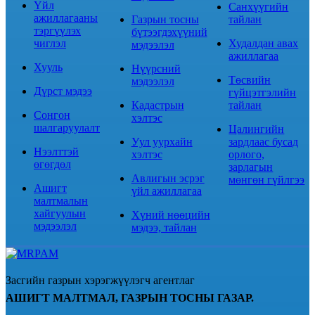
Үйл
Санхүүгийн
ажиллагааны
Газрын тосны
тайлан
тэргүүлэх
бүтээгдэхүүний
чиглэл
Худалдан авах
мэдээлэл
ажиллагаа
Хууль
Нүүрсний
Төсвийн
мэдээлэл
Дүрст мэдээ
гүйцэтгэлийн
Кадастрын
тайлан
Сонгон
хэлтэс
шалгаруулалт
Цалингийн
Уул уурхайн
зардлаас бусад
Нээлттэй
хэлтэс
орлого,
өгөгдөл
зарлагын
Авлигын эсрэг
мөнгөн гүйлгээ
Ашигт
үйл ажиллагаа
малтмалын
хайгуулын
Хүний нөөцийн
мэдээлэл
мэдээ, тайлан
Засгийн газрын хэрэгжүүлэгч агентлаг
АШИГТ МАЛТМАЛ, ГАЗРЫН ТОСНЫ ГАЗАР.