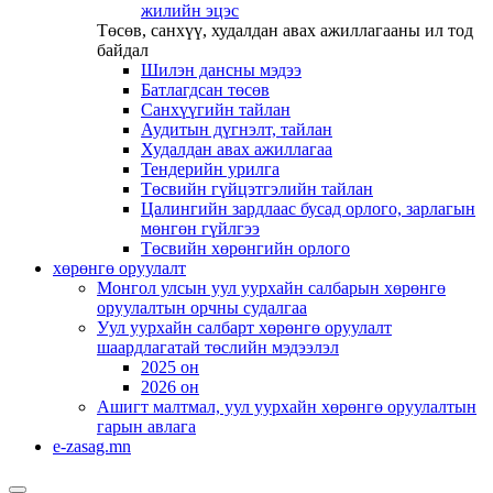
жилийн эцэс
Төсөв, санхүү, худалдан авах ажиллагааны ил тод
байдал
Шилэн дансны мэдээ
Батлагдсан төсөв
Санхүүгийн тайлан
Аудитын дүгнэлт, тайлан
Худалдан авах ажиллагаа
Тендерийн урилга
Төсвийн гүйцэтгэлийн тайлан
Цалингийн зардлаас бусад орлого, зарлагын
мөнгөн гүйлгээ
Төсвийн хөрөнгийн орлого
хөрөнгө оруулалт
Монгол улсын уул уурхайн салбарын хөрөнгө
оруулалтын орчны судалгаа
Уул уурхайн салбарт хөрөнгө оруулалт
шаардлагатай төслийн мэдээлэл
2025 он
2026 он
Ашигт малтмал, уул уурхайн хөрөнгө оруулалтын
гарын авлага
e-zasag.mn