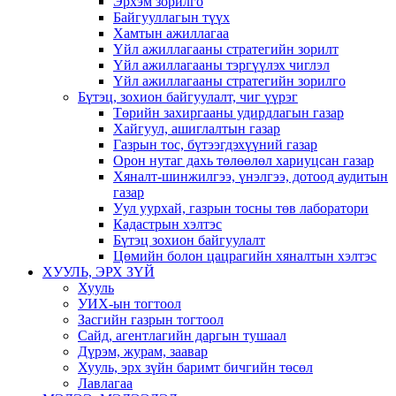
Эрхэм зорилго
Байгууллагын түүх
Хамтын ажиллагаа
Үйл ажиллагааны стратегийн зорилт
Үйл ажиллагааны тэргүүлэх чиглэл
Үйл ажиллагааны стратегийн зорилго
Бүтэц, зохион байгуулалт, чиг үүрэг
Төрийн захиргааны удирдлагын газар
Хайгуул, ашиглалтын газар
Газрын тос, бүтээгдэхүүний газар
Орон нутаг дахь төлөөлөл хариуцсан газар
Хяналт-шинжилгээ, үнэлгээ, дотоод аудитын
газар
Уул уурхай, газрын тосны төв лаборатори
Кадастрын хэлтэс
Бүтэц зохион байгуулалт
Цөмийн болон цацрагийн хяналтын хэлтэс
ХУУЛЬ, ЭРХ ЗҮЙ
Хууль
УИХ-ын тогтоол
Засгийн газрын тогтоол
Сайд, агентлагийн даргын тушаал
Дүрэм, журам, заавар
Хууль, эрх зүйн баримт бичгийн төсөл
Лавлагаа