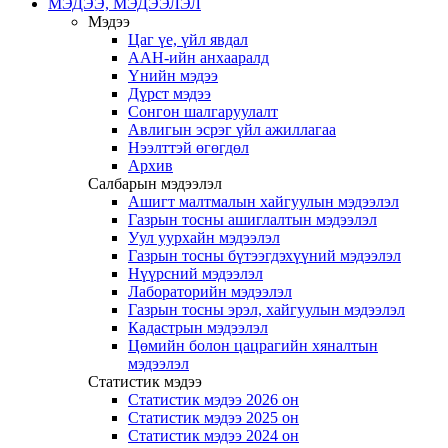
МЭДЭЭ, МЭДЭЭЛЭЛ
Мэдээ
Цаг үе, үйл явдал
ААН-ийн анхааралд
Үнийн мэдээ
Дүрст мэдээ
Сонгон шалгаруулалт
Авлигын эсрэг үйл ажиллагаа
Нээлттэй өгөгдөл
Архив
Салбарын мэдээлэл
Ашигт малтмалын хайгуулын мэдээлэл
Газрын тосны ашиглалтын мэдээлэл
Уул уурхайн мэдээлэл
Газрын тосны бүтээгдэхүүний мэдээлэл
Нүүрсний мэдээлэл
Лабораторийн мэдээлэл
Газрын тосны эрэл, хайгуулын мэдээлэл
Кадастрын мэдээлэл
Цөмийн болон цацрагийн хяналтын
мэдээлэл
Статистик мэдээ
Статистик мэдээ 2026 он
Статистик мэдээ 2025 он
Статистик мэдээ 2024 он