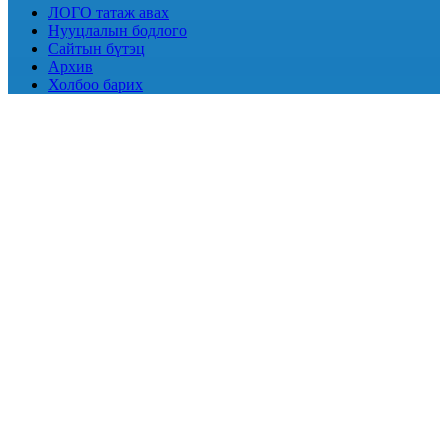
ЛОГО татаж авах
Нууцлалын бодлого
Сайтын бүтэц
Архив
Холбоо барих