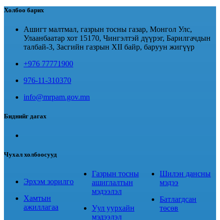
Холбоо барих
Ашигт малтмал, газрын тосны газар, Монгол Улс,
Улаанбаатар хот 15170, Чингэлтэй дүүрэг, Барилгачдын
талбай-3, Засгийн газрын XII байр, баруун жигүүр
+976 77771900
976-11-310370
info@mrpam.gov.mn
Биднийг дагах
Чухал холбоосууд
Газрын тосны
Шилэн дансны
Эрхэм зорилго
ашиглалтын
мэдээ
мэдээлэл
Хамтын
Батлагдсан
ажиллагаа
Уул уурхайн
төсөв
мэдээлэл