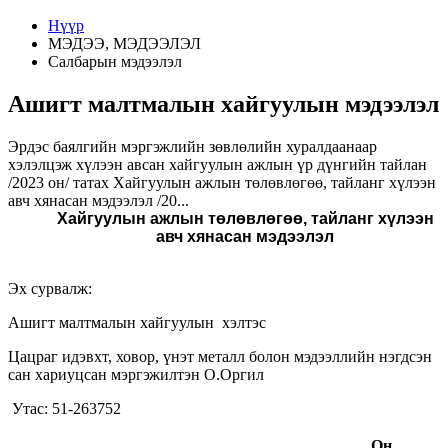
Нүүр
МЭДЭЭ, МЭДЭЭЛЭЛ
Салбарын мэдээлэл
Ашигт малтмалын хайгуулын мэдээлэл
Эрдэс баялгийн мэргэжлийн зөвлөлийн хуралдаанаар
хэлэлцэж хүлээн авсан хайгуулын ажлын үр дүнгийн тайлан
/2023 он/ татах Хайгуулын ажлын төлөвлөгөө, тайланг хүлээн
авч хянасан мэдээлэл /20...
Хайгуулын ажлын төлөвлөгөө, тайланг хүлээн
авч хянасан мэдээлэл
Эх сурвалж:
Ашигт малтмалын хайгуулын хэлтэс
Цацраг идэвхт, ховор, үнэт металл болон мэдээллийн нэгдсэн
сан хариуцсан мэргэжилтэн О.Оргил
Утас: 51-263752
Он