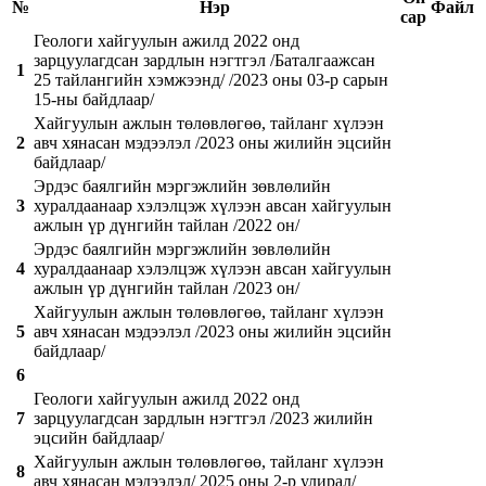
№
Нэр
Файл
сар
Геологи хайгуулын ажилд 2022 онд
зарцуулагдсан зардлын нэгтгэл /Баталгаажсан
1
25 тайлангийн хэмжээнд/ /2023 оны 03-р сарын
15-ны байдлаар/
Хайгуулын ажлын төлөвлөгөө, тайланг хүлээн
2
авч хянасан мэдээлэл /2023 оны жилийн эцсийн
байдлаар/
Эрдэс баялгийн мэргэжлийн зөвлөлийн
3
хуралдаанаар хэлэлцэж хүлээн авсан хайгуулын
ажлын үр дүнгийн тайлан /2022 он/
Эрдэс баялгийн мэргэжлийн зөвлөлийн
4
хуралдаанаар хэлэлцэж хүлээн авсан хайгуулын
ажлын үр дүнгийн тайлан /2023 он/
Хайгуулын ажлын төлөвлөгөө, тайланг хүлээн
5
авч хянасан мэдээлэл /2023 оны жилийн эцсийн
байдлаар/
6
Геологи хайгуулын ажилд 2022 онд
7
зарцуулагдсан зардлын нэгтгэл /2023 жилийн
эцсийн байдлаар/
Хайгуулын ажлын төлөвлөгөө, тайланг хүлээн
8
авч хянасан мэдээлэл/ 2025 оны 2-р улирал/