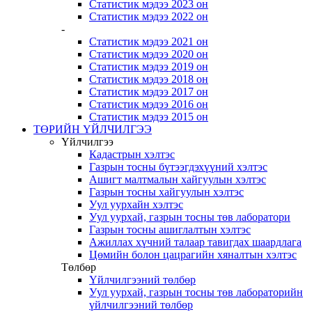
Статистик мэдээ 2023 он
Статистик мэдээ 2022 он
-
Статистик мэдээ 2021 он
Статистик мэдээ 2020 он
Статистик мэдээ 2019 он
Статистик мэдээ 2018 он
Статистик мэдээ 2017 он
Статистик мэдээ 2016 он
Статистик мэдээ 2015 он
ТӨРИЙН ҮЙЛЧИЛГЭЭ
Үйлчилгээ
Кадастрын хэлтэс
Газрын тосны бүтээгдэхүүний хэлтэс
Ашигт малтмалын хайгуулын хэлтэс
Газрын тосны хайгуулын хэлтэс
Уул уурхайн хэлтэс
Уул уурхай, газрын тосны төв лаборатори
Газрын тосны ашиглалтын хэлтэс
Ажиллах хүчний талаар тавигдах шаардлага
Цөмийн болон цацрагийн хяналтын хэлтэс
Төлбөр
Үйлчилгээний төлбөр
Уул уурхай, газрын тосны төв лабораторийн
үйлчилгээний төлбөр