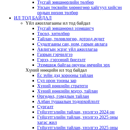
Тусгай зөвшөөрлийн төлбөр
Улсын төсвийн хөрөнгөөр хайгуул хийсэн
ордын нөхөн төлбөр
ИЛ ТОД БАЙДАЛ
Үйл ажиллагааны ил тод байдал
Тусгай зөвшөөрөл эзэмшигч
Төсөл, хөтөлбөр
Тайлан, төлөвлөгөө, дотоод аудит
Судалгааны сан, ном, гарын авлага
Авлигын эсрэг үйл ажиллагаа
Газрын гэрчилгээ
Гэрээ, гэрээний биелэлт
Эзэмшиж байгаа оюуны өмчийн эрх
Хүний нөөцийн ил тод байдал
Ёс зүйн дэд хорооны тайлан
Сул орон тооны зар
Хүний нөөцийн стратеги
Хүний нөөцийн мэдээ, тайлан
Өргөдөл, гомдлын тайлан
Албан тушаалын тодорхойлолт
Сургалт
Гүйцэтгэлийн тайлан, үнэлгээ 2024 он
Гүйцэтгэлийн тайлан, үнэлгээ 2025 оны
хагас жил
Гүйцэтгэлийн тайлан, үнэлгээ 2025 оны