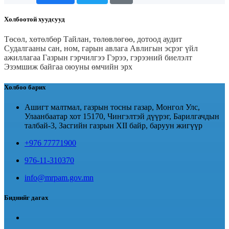
Холбоотой хуудсууд
Төсөл, хөтөлбөр
Тайлан, төлөвлөгөө, дотоод аудит
Судалгааны сан, ном, гарын авлага
Авлигын эсрэг үйл
ажиллагаа
Газрын гэрчилгээ
Гэрээ, гэрээний биелэлт
Эзэмшиж байгаа оюуны өмчийн эрх
Холбоо барих
Ашигт малтмал, газрын тосны газар, Монгол Улс,
Улаанбаатар хот 15170, Чингэлтэй дүүрэг, Барилгачдын
талбай-3, Засгийн газрын XII байр, баруун жигүүр
+976 77771900
976-11-310370
info@mrpam.gov.mn
Биднийг дагах