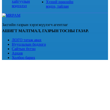
хайгуулын
Хүний нөөцийн
мэдээлэл
мэдээ, тайлан
Засгийн газрын хэрэгжүүлэгч агентлаг
АШИГТ МАЛТМАЛ, ГАЗРЫН ТОСНЫ ГАЗАР.
ЛОГО татаж авах
Нууцлалын бодлого
Сайтын бүтэц
Архив
Холбоо барих