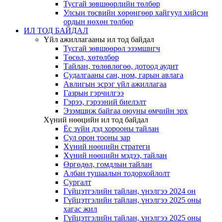
Тусгай зөвшөөрлийн төлбөр
Улсын төсвийн хөрөнгөөр хайгуул хийсэн
ордын нөхөн төлбөр
ИЛ ТОД БАЙДАЛ
Үйл ажиллагааны ил тод байдал
Тусгай зөвшөөрөл эзэмшигч
Төсөл, хөтөлбөр
Тайлан, төлөвлөгөө, дотоод аудит
Судалгааны сан, ном, гарын авлага
Авлигын эсрэг үйл ажиллагаа
Газрын гэрчилгээ
Гэрээ, гэрээний биелэлт
Эзэмшиж байгаа оюуны өмчийн эрх
Хүний нөөцийн ил тод байдал
Ёс зүйн дэд хорооны тайлан
Сул орон тооны зар
Хүний нөөцийн стратеги
Хүний нөөцийн мэдээ, тайлан
Өргөдөл, гомдлын тайлан
Албан тушаалын тодорхойлолт
Сургалт
Гүйцэтгэлийн тайлан, үнэлгээ 2024 он
Гүйцэтгэлийн тайлан, үнэлгээ 2025 оны
хагас жил
Гүйцэтгэлийн тайлан, үнэлгээ 2025 оны