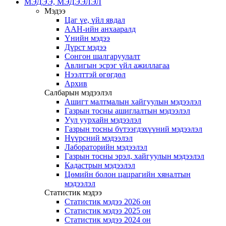
МЭДЭЭ, МЭДЭЭЛЭЛ
Мэдээ
Цаг үе, үйл явдал
ААН-ийн анхааралд
Үнийн мэдээ
Дүрст мэдээ
Сонгон шалгаруулалт
Авлигын эсрэг үйл ажиллагаа
Нээлттэй өгөгдөл
Архив
Салбарын мэдээлэл
Ашигт малтмалын хайгуулын мэдээлэл
Газрын тосны ашиглалтын мэдээлэл
Уул уурхайн мэдээлэл
Газрын тосны бүтээгдэхүүний мэдээлэл
Нүүрсний мэдээлэл
Лабораторийн мэдээлэл
Газрын тосны эрэл, хайгуулын мэдээлэл
Кадастрын мэдээлэл
Цөмийн болон цацрагийн хяналтын
мэдээлэл
Статистик мэдээ
Статистик мэдээ 2026 он
Статистик мэдээ 2025 он
Статистик мэдээ 2024 он