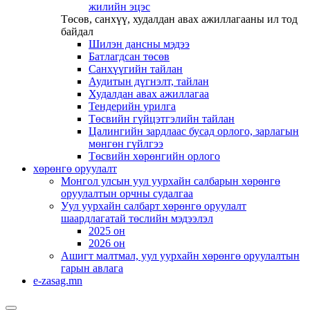
жилийн эцэс
Төсөв, санхүү, худалдан авах ажиллагааны ил тод
байдал
Шилэн дансны мэдээ
Батлагдсан төсөв
Санхүүгийн тайлан
Аудитын дүгнэлт, тайлан
Худалдан авах ажиллагаа
Тендерийн урилга
Төсвийн гүйцэтгэлийн тайлан
Цалингийн зардлаас бусад орлого, зарлагын
мөнгөн гүйлгээ
Төсвийн хөрөнгийн орлого
хөрөнгө оруулалт
Монгол улсын уул уурхайн салбарын хөрөнгө
оруулалтын орчны судалгаа
Уул уурхайн салбарт хөрөнгө оруулалт
шаардлагатай төслийн мэдээлэл
2025 он
2026 он
Ашигт малтмал, уул уурхайн хөрөнгө оруулалтын
гарын авлага
e-zasag.mn