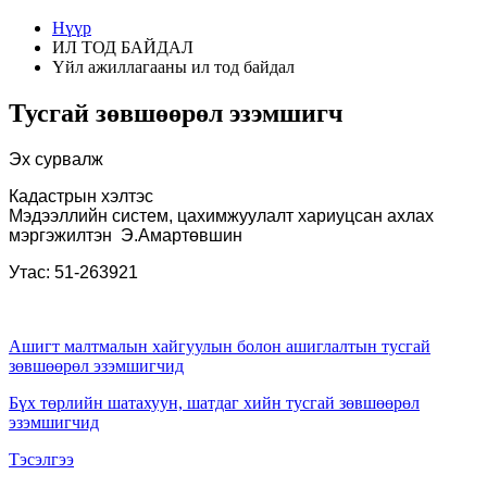
Нүүр
ИЛ ТОД БАЙДАЛ
Үйл ажиллагааны ил тод байдал
Тусгай зөвшөөрөл эзэмшигч
Эх сурвалж
Кадастрын хэлтэс
Мэдээллийн систем, цахимжуулалт хариуцсан ахлах
мэргэжилтэн Э.Амартөвшин
Утас: 51-263921
Ашигт малтмалын хайгуулын болон ашиглалтын тусгай
зөвшөөрөл эзэмшигчид
Бүх төрлийн шатахуун, шатдаг хийн тусгай зөвшөөрөл
эзэмшигчид
Тэсэлгээ