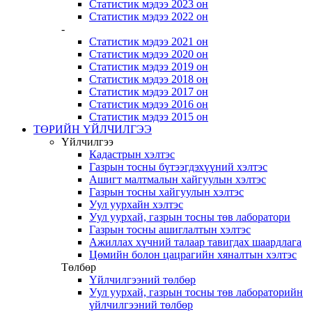
Статистик мэдээ 2023 он
Статистик мэдээ 2022 он
-
Статистик мэдээ 2021 он
Статистик мэдээ 2020 он
Статистик мэдээ 2019 он
Статистик мэдээ 2018 он
Статистик мэдээ 2017 он
Статистик мэдээ 2016 он
Статистик мэдээ 2015 он
ТӨРИЙН ҮЙЛЧИЛГЭЭ
Үйлчилгээ
Кадастрын хэлтэс
Газрын тосны бүтээгдэхүүний хэлтэс
Ашигт малтмалын хайгуулын хэлтэс
Газрын тосны хайгуулын хэлтэс
Уул уурхайн хэлтэс
Уул уурхай, газрын тосны төв лаборатори
Газрын тосны ашиглалтын хэлтэс
Ажиллах хүчний талаар тавигдах шаардлага
Цөмийн болон цацрагийн хяналтын хэлтэс
Төлбөр
Үйлчилгээний төлбөр
Уул уурхай, газрын тосны төв лабораторийн
үйлчилгээний төлбөр