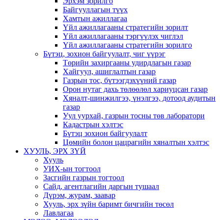
Эрхэм зорилго
Байгууллагын түүх
Хамтын ажиллагаа
Үйл ажиллагааны стратегийн зорилт
Үйл ажиллагааны тэргүүлэх чиглэл
Үйл ажиллагааны стратегийн зорилго
Бүтэц, зохион байгуулалт, чиг үүрэг
Төрийн захиргааны удирдлагын газар
Хайгуул, ашиглалтын газар
Газрын тос, бүтээгдэхүүний газар
Орон нутаг дахь төлөөлөл хариуцсан газар
Хяналт-шинжилгээ, үнэлгээ, дотоод аудитын
газар
Уул уурхай, газрын тосны төв лаборатори
Кадастрын хэлтэс
Бүтэц зохион байгуулалт
Цөмийн болон цацрагийн хяналтын хэлтэс
ХУУЛЬ, ЭРХ ЗҮЙ
Хууль
УИХ-ын тогтоол
Засгийн газрын тогтоол
Сайд, агентлагийн даргын тушаал
Дүрэм, журам, заавар
Хууль, эрх зүйн баримт бичгийн төсөл
Лавлагаа