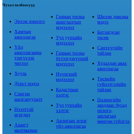
Чухал холбоосууд
Газрын тосны
Шилэн дансны
Эрхэм зорилго
ашиглалтын
мэдээ
мэдээлэл
Хамтын
Батлагдсан
ажиллагаа
Уул уурхайн
төсөв
мэдээлэл
Үйл
Санхүүгийн
ажиллагааны
Газрын тосны
тайлан
тэргүүлэх
бүтээгдэхүүний
чиглэл
Худалдан авах
мэдээлэл
ажиллагаа
Хууль
Нүүрсний
Төсвийн
мэдээлэл
Дүрст мэдээ
гүйцэтгэлийн
Кадастрын
тайлан
Сонгон
хэлтэс
шалгаруулалт
Цалингийн
Уул уурхайн
зардлаас бусад
Нээлттэй
хэлтэс
орлого,
өгөгдөл
зарлагын
Авлигын эсрэг
мөнгөн гүйлгээ
Ашигт
үйл ажиллагаа
малтмалын