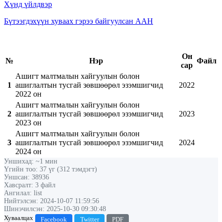
Хүнд үйлдвэр
Бүтээгдэхүүн хуваах гэрээ байгуулсан ААН
Он
№
Нэр
Файл
сар
Ашигт малтмалын хайгуулын болон
1
ашиглалтын тусгай зөвшөөрөл эзэмшигчид
2022
2022 он
Ашигт малтмалын хайгуулын болон
2
ашиглалтын тусгай зөвшөөрөл эзэмшигчид
2023
2023 он
Ашигт малтмалын хайгуулын болон
3
ашиглалтын тусгай зөвшөөрөл эзэмшигчид
2024
2024 он
Уншихад: ~1 мин
Үгийн тоо: 37 үг (312 тэмдэгт)
Уншсан: 38936
Хавсралт: 3 файл
Ангилал: list
Нийтэлсэн: 2024-10-07 11:59:56
Шинэчилсэн: 2025-10-30 09:30:48
Хуваалцах
Facebook
Twitter
PDF