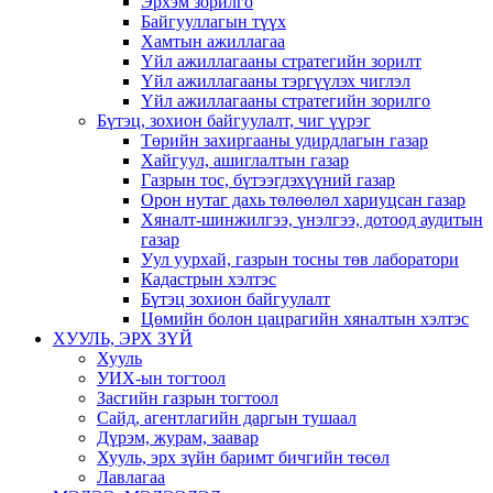
Эрхэм зорилго
Байгууллагын түүх
Хамтын ажиллагаа
Үйл ажиллагааны стратегийн зорилт
Үйл ажиллагааны тэргүүлэх чиглэл
Үйл ажиллагааны стратегийн зорилго
Бүтэц, зохион байгуулалт, чиг үүрэг
Төрийн захиргааны удирдлагын газар
Хайгуул, ашиглалтын газар
Газрын тос, бүтээгдэхүүний газар
Орон нутаг дахь төлөөлөл хариуцсан газар
Хяналт-шинжилгээ, үнэлгээ, дотоод аудитын
газар
Уул уурхай, газрын тосны төв лаборатори
Кадастрын хэлтэс
Бүтэц зохион байгуулалт
Цөмийн болон цацрагийн хяналтын хэлтэс
ХУУЛЬ, ЭРХ ЗҮЙ
Хууль
УИХ-ын тогтоол
Засгийн газрын тогтоол
Сайд, агентлагийн даргын тушаал
Дүрэм, журам, заавар
Хууль, эрх зүйн баримт бичгийн төсөл
Лавлагаа