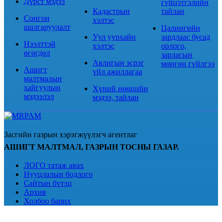
Дүрст мэдээ
гүйцэтгэлийн
Кадастрын
тайлан
Сонгон
хэлтэс
шалгаруулалт
Цалингийн
Уул уурхайн
зардлаас бусад
Нээлттэй
хэлтэс
орлого,
өгөгдөл
зарлагын
Авлигын эсрэг
мөнгөн гүйлгээ
Ашигт
үйл ажиллагаа
малтмалын
хайгуулын
Хүний нөөцийн
мэдээлэл
мэдээ, тайлан
Засгийн газрын хэрэгжүүлэгч агентлаг
АШИГТ МАЛТМАЛ, ГАЗРЫН ТОСНЫ ГАЗАР.
ЛОГО татаж авах
Нууцлалын бодлого
Сайтын бүтэц
Архив
Холбоо барих