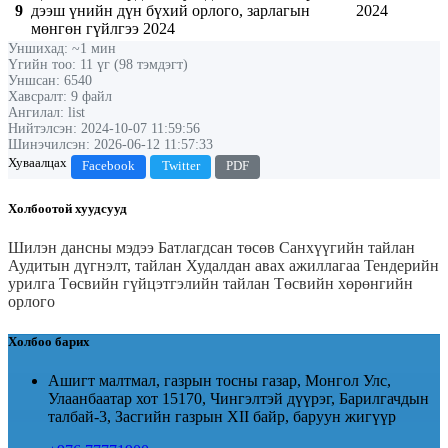
9
дээш үнийн дүн бүхий орлого, зарлагын
2024
мөнгөн гүйлгээ 2024
Уншихад: ~1 мин
Үгийн тоо: 11 үг (98 тэмдэгт)
Уншсан: 6540
Хавсралт: 9 файл
Ангилал: list
Нийтэлсэн: 2024-10-07 11:59:56
Шинэчилсэн: 2026-06-12 11:57:33
Хуваалцах
Facebook
Twitter
PDF
Холбоотой хуудсууд
Шилэн дансны мэдээ
Батлагдсан төсөв
Санхүүгийн тайлан
Аудитын дүгнэлт, тайлан
Худалдан авах ажиллагаа
Тендерийн
урилга
Төсвийн гүйцэтгэлийн тайлан
Төсвийн хөрөнгийн
орлого
Холбоо барих
Ашигт малтмал, газрын тосны газар, Монгол Улс,
Улаанбаатар хот 15170, Чингэлтэй дүүрэг, Барилгачдын
талбай-3, Засгийн газрын XII байр, баруун жигүүр