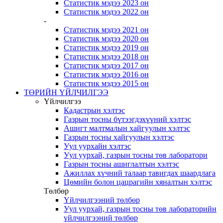
Статистик мэдээ 2023 он
Статистик мэдээ 2022 он
-
Статистик мэдээ 2021 он
Статистик мэдээ 2020 он
Статистик мэдээ 2019 он
Статистик мэдээ 2018 он
Статистик мэдээ 2017 он
Статистик мэдээ 2016 он
Статистик мэдээ 2015 он
ТӨРИЙН ҮЙЛЧИЛГЭЭ
Үйлчилгээ
Кадастрын хэлтэс
Газрын тосны бүтээгдэхүүний хэлтэс
Ашигт малтмалын хайгуулын хэлтэс
Газрын тосны хайгуулын хэлтэс
Уул уурхайн хэлтэс
Уул уурхай, газрын тосны төв лаборатори
Газрын тосны ашиглалтын хэлтэс
Ажиллах хүчний талаар тавигдах шаардлага
Цөмийн болон цацрагийн хяналтын хэлтэс
Төлбөр
Үйлчилгээний төлбөр
Уул уурхай, газрын тосны төв лабораторийн
үйлчилгээний төлбөр