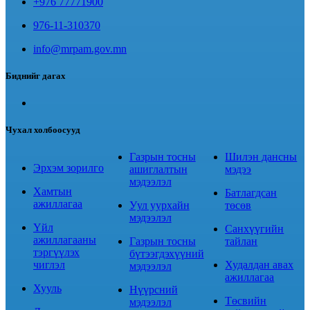
+976 77771900
976-11-310370
info@mrpam.gov.mn
Биднийг дагах
Чухал холбоосууд
Газрын тосны
Шилэн дансны
Эрхэм зорилго
ашиглалтын
мэдээ
мэдээлэл
Хамтын
Батлагдсан
ажиллагаа
Уул уурхайн
төсөв
мэдээлэл
Үйл
Санхүүгийн
ажиллагааны
Газрын тосны
тайлан
тэргүүлэх
бүтээгдэхүүний
чиглэл
Худалдан авах
мэдээлэл
ажиллагаа
Хууль
Нүүрсний
Төсвийн
мэдээлэл