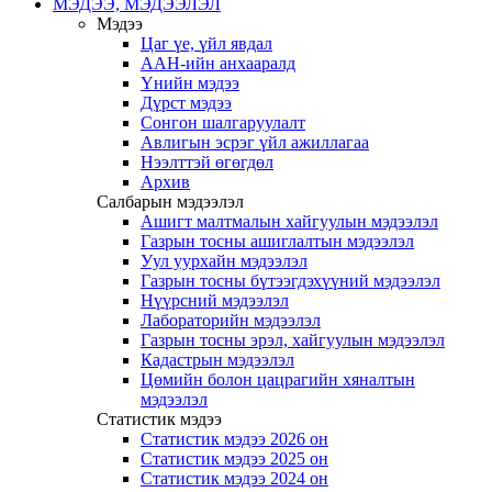
МЭДЭЭ, МЭДЭЭЛЭЛ
Мэдээ
Цаг үе, үйл явдал
ААН-ийн анхааралд
Үнийн мэдээ
Дүрст мэдээ
Сонгон шалгаруулалт
Авлигын эсрэг үйл ажиллагаа
Нээлттэй өгөгдөл
Архив
Салбарын мэдээлэл
Ашигт малтмалын хайгуулын мэдээлэл
Газрын тосны ашиглалтын мэдээлэл
Уул уурхайн мэдээлэл
Газрын тосны бүтээгдэхүүний мэдээлэл
Нүүрсний мэдээлэл
Лабораторийн мэдээлэл
Газрын тосны эрэл, хайгуулын мэдээлэл
Кадастрын мэдээлэл
Цөмийн болон цацрагийн хяналтын
мэдээлэл
Статистик мэдээ
Статистик мэдээ 2026 он
Статистик мэдээ 2025 он
Статистик мэдээ 2024 он