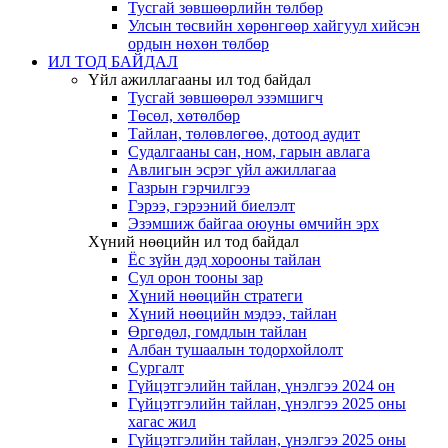
Тусгай зөвшөөрлийн төлбөр
Улсын төсвийн хөрөнгөөр хайгуул хийсэн
ордын нөхөн төлбөр
ИЛ ТОД БАЙДАЛ
Үйл ажиллагааны ил тод байдал
Тусгай зөвшөөрөл эзэмшигч
Төсөл, хөтөлбөр
Тайлан, төлөвлөгөө, дотоод аудит
Судалгааны сан, ном, гарын авлага
Авлигын эсрэг үйл ажиллагаа
Газрын гэрчилгээ
Гэрээ, гэрээний биелэлт
Эзэмшиж байгаа оюуны өмчийн эрх
Хүний нөөцийн ил тод байдал
Ёс зүйн дэд хорооны тайлан
Сул орон тооны зар
Хүний нөөцийн стратеги
Хүний нөөцийн мэдээ, тайлан
Өргөдөл, гомдлын тайлан
Албан тушаалын тодорхойлолт
Сургалт
Гүйцэтгэлийн тайлан, үнэлгээ 2024 он
Гүйцэтгэлийн тайлан, үнэлгээ 2025 оны
хагас жил
Гүйцэтгэлийн тайлан, үнэлгээ 2025 оны