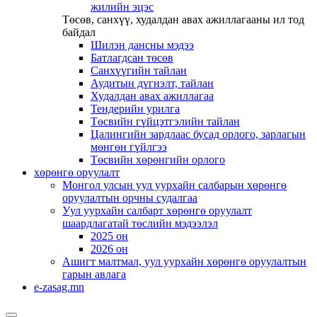
жилийн эцэс
Төсөв, санхүү, худалдан авах ажиллагааны ил тод
байдал
Шилэн дансны мэдээ
Батлагдсан төсөв
Санхүүгийн тайлан
Аудитын дүгнэлт, тайлан
Худалдан авах ажиллагаа
Тендерийн урилга
Төсвийн гүйцэтгэлийн тайлан
Цалингийн зардлаас бусад орлого, зарлагын
мөнгөн гүйлгээ
Төсвийн хөрөнгийн орлого
хөрөнгө оруулалт
Монгол улсын уул уурхайн салбарын хөрөнгө
оруулалтын орчны судалгаа
Уул уурхайн салбарт хөрөнгө оруулалт
шаардлагатай төслийн мэдээлэл
2025 он
2026 он
Ашигт малтмал, уул уурхайн хөрөнгө оруулалтын
гарын авлага
e-zasag.mn