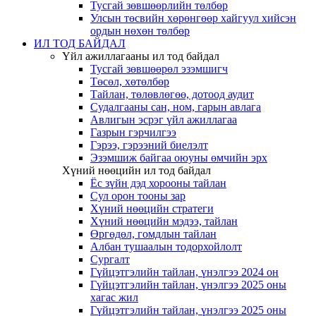
Тусгай зөвшөөрлийн төлбөр
Улсын төсвийн хөрөнгөөр хайгуул хийсэн
ордын нөхөн төлбөр
ИЛ ТОД БАЙДАЛ
Үйл ажиллагааны ил тод байдал
Тусгай зөвшөөрөл эзэмшигч
Төсөл, хөтөлбөр
Тайлан, төлөвлөгөө, дотоод аудит
Судалгааны сан, ном, гарын авлага
Авлигын эсрэг үйл ажиллагаа
Газрын гэрчилгээ
Гэрээ, гэрээний биелэлт
Эзэмшиж байгаа оюуны өмчийн эрх
Хүний нөөцийн ил тод байдал
Ёс зүйн дэд хорооны тайлан
Сул орон тооны зар
Хүний нөөцийн стратеги
Хүний нөөцийн мэдээ, тайлан
Өргөдөл, гомдлын тайлан
Албан тушаалын тодорхойлолт
Сургалт
Гүйцэтгэлийн тайлан, үнэлгээ 2024 он
Гүйцэтгэлийн тайлан, үнэлгээ 2025 оны
хагас жил
Гүйцэтгэлийн тайлан, үнэлгээ 2025 оны