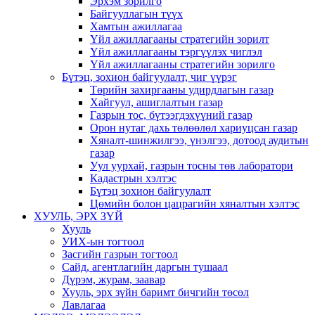
Эрхэм зорилго
Байгууллагын түүх
Хамтын ажиллагаа
Үйл ажиллагааны стратегийн зорилт
Үйл ажиллагааны тэргүүлэх чиглэл
Үйл ажиллагааны стратегийн зорилго
Бүтэц, зохион байгуулалт, чиг үүрэг
Төрийн захиргааны удирдлагын газар
Хайгуул, ашиглалтын газар
Газрын тос, бүтээгдэхүүний газар
Орон нутаг дахь төлөөлөл хариуцсан газар
Хяналт-шинжилгээ, үнэлгээ, дотоод аудитын
газар
Уул уурхай, газрын тосны төв лаборатори
Кадастрын хэлтэс
Бүтэц зохион байгуулалт
Цөмийн болон цацрагийн хяналтын хэлтэс
ХУУЛЬ, ЭРХ ЗҮЙ
Хууль
УИХ-ын тогтоол
Засгийн газрын тогтоол
Сайд, агентлагийн даргын тушаал
Дүрэм, журам, заавар
Хууль, эрх зүйн баримт бичгийн төсөл
Лавлагаа