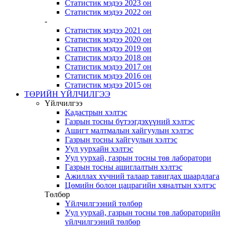
Статистик мэдээ 2023 он
Статистик мэдээ 2022 он
-
Статистик мэдээ 2021 он
Статистик мэдээ 2020 он
Статистик мэдээ 2019 он
Статистик мэдээ 2018 он
Статистик мэдээ 2017 он
Статистик мэдээ 2016 он
Статистик мэдээ 2015 он
ТӨРИЙН ҮЙЛЧИЛГЭЭ
Үйлчилгээ
Кадастрын хэлтэс
Газрын тосны бүтээгдэхүүний хэлтэс
Ашигт малтмалын хайгуулын хэлтэс
Газрын тосны хайгуулын хэлтэс
Уул уурхайн хэлтэс
Уул уурхай, газрын тосны төв лаборатори
Газрын тосны ашиглалтын хэлтэс
Ажиллах хүчний талаар тавигдах шаардлага
Цөмийн болон цацрагийн хяналтын хэлтэс
Төлбөр
Үйлчилгээний төлбөр
Уул уурхай, газрын тосны төв лабораторийн
үйлчилгээний төлбөр