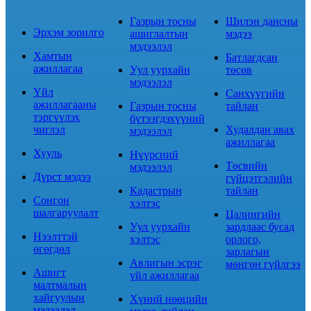
Газрын тосны
Шилэн дансны
Эрхэм зорилго
ашиглалтын
мэдээ
мэдээлэл
Хамтын
Батлагдсан
ажиллагаа
Уул уурхайн
төсөв
мэдээлэл
Үйл
Санхүүгийн
ажиллагааны
Газрын тосны
тайлан
тэргүүлэх
бүтээгдэхүүний
чиглэл
Худалдан авах
мэдээлэл
ажиллагаа
Хууль
Нүүрсний
Төсвийн
мэдээлэл
Дүрст мэдээ
гүйцэтгэлийн
Кадастрын
тайлан
Сонгон
хэлтэс
шалгаруулалт
Цалингийн
Уул уурхайн
зардлаас бусад
Нээлттэй
хэлтэс
орлого,
өгөгдөл
зарлагын
Авлигын эсрэг
мөнгөн гүйлгээ
Ашигт
үйл ажиллагаа
малтмалын
хайгуулын
Хүний нөөцийн
мэдээлэл