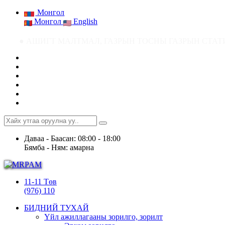
Монгол
Монгол
English
● АШИГТ МАЛТМАЛ, ГАЗРЫН ТОСНЫ ГАЗРЫН СТАТИСТИК МЭДЭЭ ● Ашиг
Даваа - Баасан: 08:00 - 18:00
Бямба - Ням: амарна
11-11 Төв
(976) 110
БИДНИЙ ТУХАЙ
Үйл ажиллагааны зорилго, зорилт