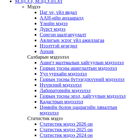
МЭДЭЭ, МЭДЭЭЛЭЛ
Мэдээ
Цаг үе, үйл явдал
ААН-ийн анхааралд
Үнийн мэдээ
Дүрст мэдээ
Сонгон шалгаруулалт
Авлигын эсрэг үйл ажиллагаа
Нээлттэй өгөгдөл
Архив
Салбарын мэдээлэл
Ашигт малтмалын хайгуулын мэдээлэл
Газрын тосны ашиглалтын мэдээлэл
Уул уурхайн мэдээлэл
Газрын тосны бүтээгдэхүүний мэдээлэл
Нүүрсний мэдээлэл
Лабораторийн мэдээлэл
Газрын тосны эрэл, хайгуулын мэдээлэл
Кадастрын мэдээлэл
Цөмийн болон цацрагийн хяналтын
мэдээлэл
Статистик мэдээ
Статистик мэдээ 2026 он
Статистик мэдээ 2025 он
Статистик мэдээ 2024 он