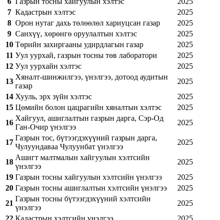
6
Газрын тосны хайгуулын хэлтэс
2025
7
Кадастрын хэлтэс
2025
8
Орон нутаг дахь төлөөлөл хариуцсан газар
2025
9
Санхүү, хөрөнгө оруулалтын хэлтэс
2025
10
Төрийн захиргааны удирдлагын газар
2025
11
Уул уурхай, газрын тосны төв лаборатори
2025
12
Уул уурхайн хэлтэс
2025
Хяналт-шинжилгээ, үнэлгээ, дотоод аудитын
13
2025
газар
14
Хууль, эрх зүйн хэлтэс
2025
15
Цөмийн болон цацрагийн хяналтын хэлтэс
2025
Хайгуул, ашиглалтын газрын дарга, Сэр-Од
16
2025
Ган-Очир үнэлгээ
Газрын тос, бүтээгдэхүүний газрын дарга,
17
2025
Чулуундаваа Чулуунбат үнэлгээ
Ашигт малтмалын хайгуулын хэлтсийн
18
2025
үнэлгээ
19
Газрын тосны хайгуулын хэлтсийн үнэлгээ
2025
20
Газрын тосны ашиглалтын хэлтсийн үнэлгээ
2025
Газрын тосны бүтээгдэхүүний хэлтсийн
21
2025
үнэлгээ
22
Кадастрын хэлтсийн үнэлгээ
2025