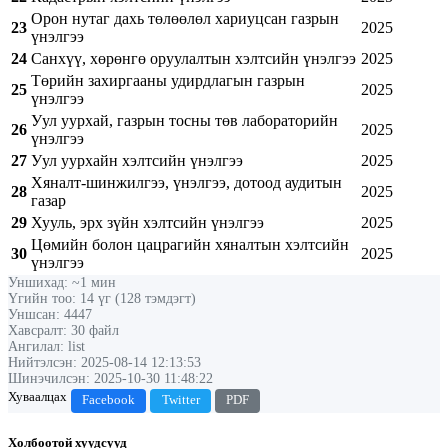
Орон нутаг дахь төлөөлөл хариуцсан газрын
23
2025
үнэлгээ
24
Санхүү, хөрөнгө оруулалтын хэлтсийн үнэлгээ
2025
Төрийн захиргааны удирдлагын газрын
25
2025
үнэлгээ
Уул уурхай, газрын тосны төв лабораторийн
26
2025
үнэлгээ
27
Уул уурхайн хэлтсийн үнэлгээ
2025
Хяналт-шинжилгээ, үнэлгээ, дотоод аудитын
28
2025
газар
29
Хууль, эрх зүйн хэлтсийн үнэлгээ
2025
Цөмийн болон цацрагийн хяналтын хэлтсийн
30
2025
үнэлгээ
Уншихад: ~1 мин
Үгийн тоо: 14 үг (128 тэмдэгт)
Уншсан: 4447
Хавсралт: 30 файл
Ангилал: list
Нийтэлсэн: 2025-08-14 12:13:53
Шинэчилсэн: 2025-10-30 11:48:22
Хуваалцах
Facebook
Twitter
PDF
Холбоотой хуудсууд