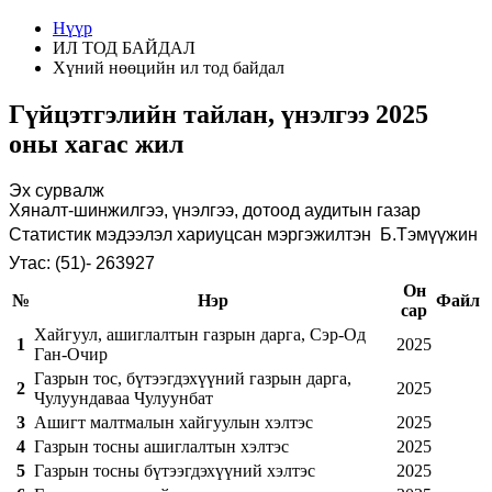
Нүүр
ИЛ ТОД БАЙДАЛ
Хүний нөөцийн ил тод байдал
Гүйцэтгэлийн тайлан, үнэлгээ 2025
оны хагас жил
Эх сурвалж
Хяналт-шинжилгээ, үнэлгээ, дотоод аудитын
газар
Статистик мэдээлэл хариуцсан мэргэжилтэн Б.Тэмүүжин
Утас:
(
51
)
-
263927
Он
№
Нэр
Файл
сар
Хайгуул, ашиглалтын газрын дарга, Сэр-Од
1
2025
Ган-Очир
Газрын тос, бүтээгдэхүүний газрын дарга,
2
2025
Чулуундаваа Чулуунбат
3
Ашигт малтмалын хайгуулын хэлтэс
2025
4
Газрын тосны ашиглалтын хэлтэс
2025
5
Газрын тосны бүтээгдэхүүний хэлтэс
2025