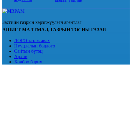
мэдээ, тайлан
Засгийн газрын хэрэгжүүлэгч агентлаг
АШИГТ МАЛТМАЛ, ГАЗРЫН ТОСНЫ ГАЗАР.
ЛОГО татаж авах
Нууцлалын бодлого
Сайтын бүтэц
Архив
Холбоо барих