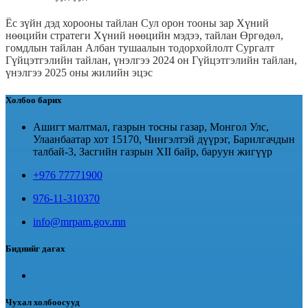
Ёс зүйн дэд хорооны тайлан
Сул орон тооны зар
Хүний
нөөцийн стратеги
Хүний нөөцийн мэдээ, тайлан
Өргөдөл,
гомдлын тайлан
Албан тушаалын тодорхойлолт
Сургалт
Гүйцэтгэлийн тайлан, үнэлгээ 2024 он
Гүйцэтгэлийн тайлан,
үнэлгээ 2025 оны жилийн эцэс
Холбоо барих
Ашигт малтмал, газрын тосны газар, Монгол Улс,
Улаанбаатар хот 15170, Чингэлтэй дүүрэг, Барилгачдын
талбай-3, Засгийн газрын XII байр, баруун жигүүр
+976 77771900
976-11-310370
info@mrpam.gov.mn
Биднийг дагах
Чухал холбоосууд