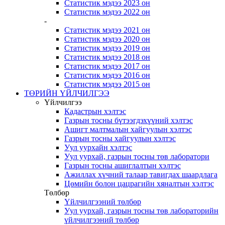
Статистик мэдээ 2023 он
Статистик мэдээ 2022 он
-
Статистик мэдээ 2021 он
Статистик мэдээ 2020 он
Статистик мэдээ 2019 он
Статистик мэдээ 2018 он
Статистик мэдээ 2017 он
Статистик мэдээ 2016 он
Статистик мэдээ 2015 он
ТӨРИЙН ҮЙЛЧИЛГЭЭ
Үйлчилгээ
Кадастрын хэлтэс
Газрын тосны бүтээгдэхүүний хэлтэс
Ашигт малтмалын хайгуулын хэлтэс
Газрын тосны хайгуулын хэлтэс
Уул уурхайн хэлтэс
Уул уурхай, газрын тосны төв лаборатори
Газрын тосны ашиглалтын хэлтэс
Ажиллах хүчний талаар тавигдах шаардлага
Цөмийн болон цацрагийн хяналтын хэлтэс
Төлбөр
Үйлчилгээний төлбөр
Уул уурхай, газрын тосны төв лабораторийн
үйлчилгээний төлбөр