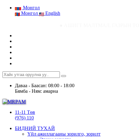
Монгол
Монгол
English
● АШИГТ МАЛТМАЛ, ГАЗРЫН ТОСНЫ ГАЗРЫН 
Даваа - Баасан: 08:00 - 18:00
Бямба - Ням: амарна
11-11 Төв
(976) 110
БИДНИЙ ТУХАЙ
Үйл ажиллагааны зорилго, зорилт