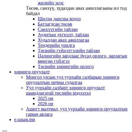
жилийн эцэс
Төсөв, санхүү, худалдан авах ажиллагааны ил тод
байдал
Шилэн дансны мэдээ
Батлагдсан төсөв
Санхүүгийн тайлан
Аудитын дүгнэлт, тайлан
Худалдан авах ажиллагаа
Тендерийн урилга
Төсвийн гүйцэтгэлийн тайлан
Цалингийн зардлаас бусад орлого, зарлагын
мөнгөн гүйлгээ
Төсвийн хөрөнгийн орлого
хөрөнгө оруулалт
Монгол улсын уул уурхайн салбарын хөрөнгө
оруулалтын орчны судалгаа
Уул уурхайн салбарт хөрөнгө оруулалт
шаардлагатай төслийн мэдээлэл
2025 он
2026 он
Ашигт малтмал, уул уурхайн хөрөнгө оруулалтын
гарын авлага
e-zasag.mn