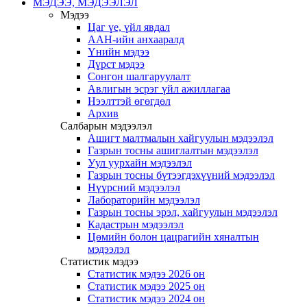
МЭДЭЭ, МЭДЭЭЛЭЛ
Мэдээ
Цаг үе, үйл явдал
ААН-ийн анхааралд
Үнийн мэдээ
Дүрст мэдээ
Сонгон шалгаруулалт
Авлигын эсрэг үйл ажиллагаа
Нээлттэй өгөгдөл
Архив
Салбарын мэдээлэл
Ашигт малтмалын хайгуулын мэдээлэл
Газрын тосны ашиглалтын мэдээлэл
Уул уурхайн мэдээлэл
Газрын тосны бүтээгдэхүүний мэдээлэл
Нүүрсний мэдээлэл
Лабораторийн мэдээлэл
Газрын тосны эрэл, хайгуулын мэдээлэл
Кадастрын мэдээлэл
Цөмийн болон цацрагийн хяналтын
мэдээлэл
Статистик мэдээ
Статистик мэдээ 2026 он
Статистик мэдээ 2025 он
Статистик мэдээ 2024 он