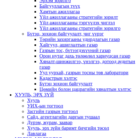
Эрхэм зорилго
Байгууллагын түүх
Хамтын ажиллагаа
Үйл ажиллагааны стратегийн зорилт
Үйл ажиллагааны тэргүүлэх чиглэл
Үйл ажиллагааны стратегийн зорилго
Бүтэц, зохион байгуулалт, чиг үүрэг
Төрийн захиргааны удирдлагын газар
Хайгуул, ашиглалтын газар
Газрын тос, бүтээгдэхүүний газар
Орон нутаг дахь төлөөлөл хариуцсан газар
Хяналт-шинжилгээ, үнэлгээ, дотоод аудитын
газар
Уул уурхай, газрын тосны төв лаборатори
Кадастрын хэлтэс
Бүтэц зохион байгуулалт
Цөмийн болон цацрагийн хяналтын хэлтэс
ХУУЛЬ, ЭРХ ЗҮЙ
Хууль
УИХ-ын тогтоол
Засгийн газрын тогтоол
Сайд, агентлагийн даргын тушаал
Дүрэм, журам, заавар
Хууль, эрх зүйн баримт бичгийн төсөл
Лавлагаа