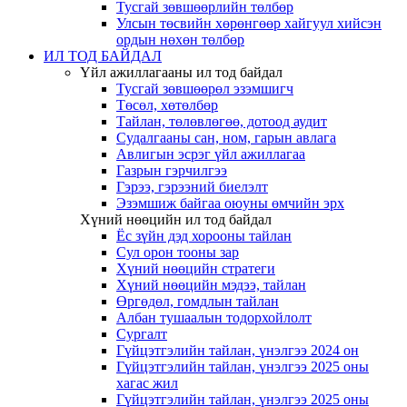
Тусгай зөвшөөрлийн төлбөр
Улсын төсвийн хөрөнгөөр хайгуул хийсэн
ордын нөхөн төлбөр
ИЛ ТОД БАЙДАЛ
Үйл ажиллагааны ил тод байдал
Тусгай зөвшөөрөл эзэмшигч
Төсөл, хөтөлбөр
Тайлан, төлөвлөгөө, дотоод аудит
Судалгааны сан, ном, гарын авлага
Авлигын эсрэг үйл ажиллагаа
Газрын гэрчилгээ
Гэрээ, гэрээний биелэлт
Эзэмшиж байгаа оюуны өмчийн эрх
Хүний нөөцийн ил тод байдал
Ёс зүйн дэд хорооны тайлан
Сул орон тооны зар
Хүний нөөцийн стратеги
Хүний нөөцийн мэдээ, тайлан
Өргөдөл, гомдлын тайлан
Албан тушаалын тодорхойлолт
Сургалт
Гүйцэтгэлийн тайлан, үнэлгээ 2024 он
Гүйцэтгэлийн тайлан, үнэлгээ 2025 оны
хагас жил
Гүйцэтгэлийн тайлан, үнэлгээ 2025 оны