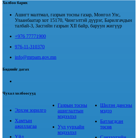
Холбоо барих
Ашигт малтмал, газрын тосны газар, Монгол Улс,
Улаанбаатар хот 15170, Чингэлтэй дүүрэг, Барилгачдын
талбай-3, Засгийн газрын XII байр, баруун жигүүр
+976 77771900
976-11-310370
info@mrpam.gov.mn
Биднийг дагах
Чухал холбоосууд
Газрын тосны
Шилэн дансны
Эрхэм зорилго
ашиглалтын
мэдээ
мэдээлэл
Хамтын
Батлагдсан
ажиллагаа
Уул уурхайн
төсөв
мэдээлэл
Үйл
Санхүүгийн