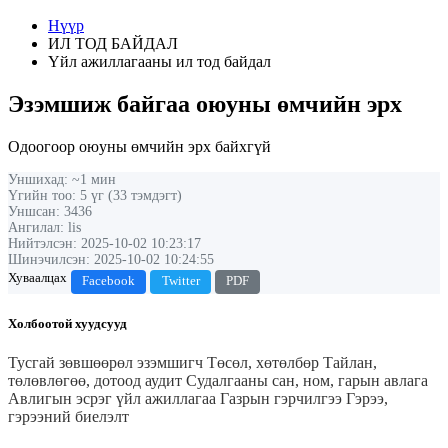
Нүүр
ИЛ ТОД БАЙДАЛ
Үйл ажиллагааны ил тод байдал
Эзэмшиж байгаа оюуны өмчийн эрх
Одоогоор оюуны өмчийн эрх байхгүй
Уншихад: ~1 мин
Үгийн тоо: 5 үг (33 тэмдэгт)
Уншсан: 3436
Ангилал: lis
Нийтэлсэн: 2025-10-02 10:23:17
Шинэчилсэн: 2025-10-02 10:24:55
Хуваалцах
Facebook
Twitter
PDF
Холбоотой хуудсууд
Тусгай зөвшөөрөл эзэмшигч
Төсөл, хөтөлбөр
Тайлан,
төлөвлөгөө, дотоод аудит
Судалгааны сан, ном, гарын авлага
Авлигын эсрэг үйл ажиллагаа
Газрын гэрчилгээ
Гэрээ,
гэрээний биелэлт