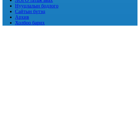
ЛОГО татаж авах
Нууцлалын бодлого
Сайтын бүтэц
Архив
Холбоо барих