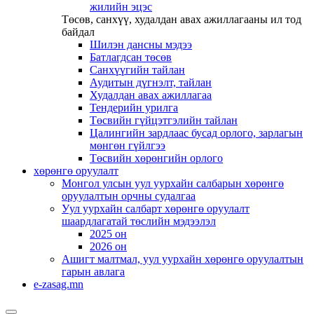
жилийн эцэс
Төсөв, санхүү, худалдан авах ажиллагааны ил тод
байдал
Шилэн дансны мэдээ
Батлагдсан төсөв
Санхүүгийн тайлан
Аудитын дүгнэлт, тайлан
Худалдан авах ажиллагаа
Тендерийн урилга
Төсвийн гүйцэтгэлийн тайлан
Цалингийн зардлаас бусад орлого, зарлагын
мөнгөн гүйлгээ
Төсвийн хөрөнгийн орлого
хөрөнгө оруулалт
Монгол улсын уул уурхайн салбарын хөрөнгө
оруулалтын орчны судалгаа
Уул уурхайн салбарт хөрөнгө оруулалт
шаардлагатай төслийн мэдээлэл
2025 он
2026 он
Ашигт малтмал, уул уурхайн хөрөнгө оруулалтын
гарын авлага
e-zasag.mn