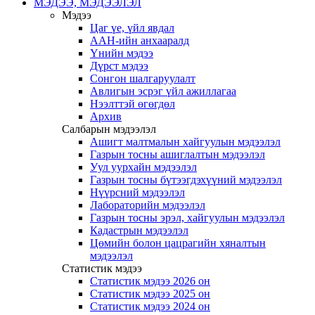
МЭДЭЭ, МЭДЭЭЛЭЛ
Мэдээ
Цаг үе, үйл явдал
ААН-ийн анхааралд
Үнийн мэдээ
Дүрст мэдээ
Сонгон шалгаруулалт
Авлигын эсрэг үйл ажиллагаа
Нээлттэй өгөгдөл
Архив
Салбарын мэдээлэл
Ашигт малтмалын хайгуулын мэдээлэл
Газрын тосны ашиглалтын мэдээлэл
Уул уурхайн мэдээлэл
Газрын тосны бүтээгдэхүүний мэдээлэл
Нүүрсний мэдээлэл
Лабораторийн мэдээлэл
Газрын тосны эрэл, хайгуулын мэдээлэл
Кадастрын мэдээлэл
Цөмийн болон цацрагийн хяналтын
мэдээлэл
Статистик мэдээ
Статистик мэдээ 2026 он
Статистик мэдээ 2025 он
Статистик мэдээ 2024 он