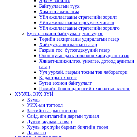
Эрхэм зорилго
Байгууллагын түүх
Хамтын ажиллагаа
Үйл ажиллагааны стратегийн зорилт
Үйл ажиллагааны тэргүүлэх чиглэл
Үйл ажиллагааны стратегийн зорилго
Бүтэц, зохион байгуулалт, чиг үүрэг
Төрийн захиргааны удирдлагын газар
Хайгуул, ашиглалтын газар
Газрын тос, бүтээгдэхүүний газар
Орон нутаг дахь төлөөлөл хариуцсан газар
Хяналт-шинжилгээ, үнэлгээ, дотоод аудитын
газар
Уул уурхай, газрын тосны төв лаборатори
Кадастрын хэлтэс
Бүтэц зохион байгуулалт
Цөмийн болон цацрагийн хяналтын хэлтэс
ХУУЛЬ, ЭРХ ЗҮЙ
Хууль
УИХ-ын тогтоол
Засгийн газрын тогтоол
Сайд, агентлагийн даргын тушаал
Дүрэм, журам, заавар
Хууль, эрх зүйн баримт бичгийн төсөл
Лавлагаа