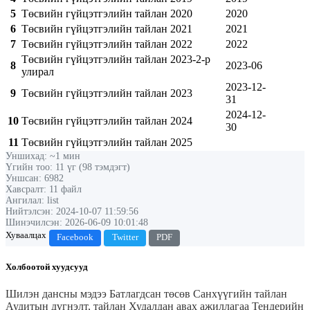
5
Төсвийн гүйцэтгэлийн тайлан 2020
2020
6
Төсвийн гүйцэтгэлийн тайлан 2021
2021
7
Төсвийн гүйцэтгэлийн тайлан 2022
2022
Төсвийн гүйцэтгэлийн тайлан 2023-2-р
8
2023-06
улирал
2023-12-
9
Төсвийн гүйцэтгэлийн тайлан 2023
31
2024-12-
10
Төсвийн гүйцэтгэлийн тайлан 2024
30
11
Төсвийн гүйцэтгэлийн тайлан 2025
Уншихад: ~1 мин
Үгийн тоо: 11 үг (98 тэмдэгт)
Уншсан: 6982
Хавсралт: 11 файл
Ангилал: list
Нийтэлсэн: 2024-10-07 11:59:56
Шинэчилсэн: 2026-06-09 10:01:48
Хуваалцах
Facebook
Twitter
PDF
Холбоотой хуудсууд
Шилэн дансны мэдээ
Батлагдсан төсөв
Санхүүгийн тайлан
Аудитын дүгнэлт, тайлан
Худалдан авах ажиллагаа
Тендерийн