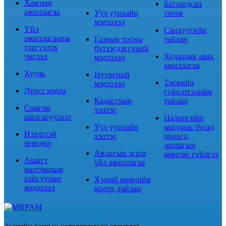
Хамтын
Батлагдсан
ажиллагаа
Уул уурхайн
төсөв
мэдээлэл
Үйл
Санхүүгийн
ажиллагааны
Газрын тосны
тайлан
тэргүүлэх
бүтээгдэхүүний
чиглэл
Худалдан авах
мэдээлэл
ажиллагаа
Хууль
Нүүрсний
Төсвийн
мэдээлэл
Дүрст мэдээ
гүйцэтгэлийн
Кадастрын
тайлан
Сонгон
хэлтэс
шалгаруулалт
Цалингийн
Уул уурхайн
зардлаас бусад
Нээлттэй
хэлтэс
орлого,
өгөгдөл
зарлагын
Авлигын эсрэг
мөнгөн гүйлгээ
Ашигт
үйл ажиллагаа
малтмалын
хайгуулын
Хүний нөөцийн
мэдээлэл
мэдээ, тайлан