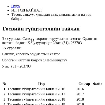
Нүүр
ИЛ ТОД БАЙДАЛ
Төсөв, санхүү, худалдан авах ажиллагааны ил тод
байдал
Төсвийн гүйцэтгэлийн тайлан
Эх сурвалж: Санхүү, хөрөнгө оруулалтын хэлтэс Орлогын
нягтлан бодогч Х.Чулуунцэцэг Утас: (51)- 263703
Эх сурвалж:
Санхүү, хөрөнгө оруулалтын хэлтэс
Орлогын нягтлан бодогч Э.Номинчулуу
Утас: (51)- 263703
№
Нэр
Он сар
Файл
1
Төсвийн гүйцэтгэлийн тайлан 2016
2016
2
Төсвийн гүйцэтгэлийн тайлан 2017
2017
3
Төсвийн гүйцэтгэлийн тайлан 2018
2018
4
Төсвийн гүйцэтгэлийн тайлан 2019
2019