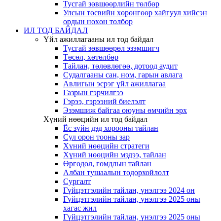
Тусгай зөвшөөрлийн төлбөр
Улсын төсвийн хөрөнгөөр хайгуул хийсэн
ордын нөхөн төлбөр
ИЛ ТОД БАЙДАЛ
Үйл ажиллагааны ил тод байдал
Тусгай зөвшөөрөл эзэмшигч
Төсөл, хөтөлбөр
Тайлан, төлөвлөгөө, дотоод аудит
Судалгааны сан, ном, гарын авлага
Авлигын эсрэг үйл ажиллагаа
Газрын гэрчилгээ
Гэрээ, гэрээний биелэлт
Эзэмшиж байгаа оюуны өмчийн эрх
Хүний нөөцийн ил тод байдал
Ёс зүйн дэд хорооны тайлан
Сул орон тооны зар
Хүний нөөцийн стратеги
Хүний нөөцийн мэдээ, тайлан
Өргөдөл, гомдлын тайлан
Албан тушаалын тодорхойлолт
Сургалт
Гүйцэтгэлийн тайлан, үнэлгээ 2024 он
Гүйцэтгэлийн тайлан, үнэлгээ 2025 оны
хагас жил
Гүйцэтгэлийн тайлан, үнэлгээ 2025 оны