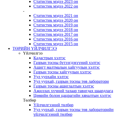
Статистик мэдээ 2023 он
Статистик мэдээ 2022 он
-
Статистик мэдээ 2021 он
Статистик мэдээ 2020 он
Статистик мэдээ 2019 он
Статистик мэдээ 2018 он
Статистик мэдээ 2017 он
Статистик мэдээ 2016 он
Статистик мэдээ 2015 он
ТӨРИЙН ҮЙЛЧИЛГЭЭ
Үйлчилгээ
Кадастрын хэлтэс
Газрын тосны бүтээгдэхүүний хэлтэс
Ашигт малтмалын хайгуулын хэлтэс
Газрын тосны хайгуулын хэлтэс
Уул уурхайн хэлтэс
Уул уурхай, газрын тосны төв лаборатори
Газрын тосны ашиглалтын хэлтэс
Ажиллах хүчний талаар тавигдах шаардлага
Цөмийн болон цацрагийн хяналтын хэлтэс
Төлбөр
Үйлчилгээний төлбөр
Уул уурхай, газрын тосны төв лабораторийн
үйлчилгээний төлбөр