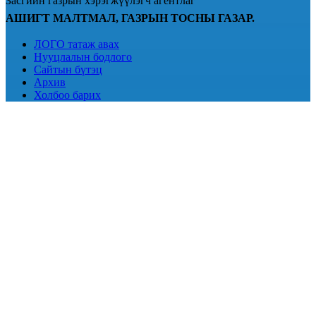
Засгийн газрын хэрэгжүүлэгч агентлаг
АШИГТ МАЛТМАЛ, ГАЗРЫН ТОСНЫ ГАЗАР.
ЛОГО татаж авах
Нууцлалын бодлого
Сайтын бүтэц
Архив
Холбоо барих