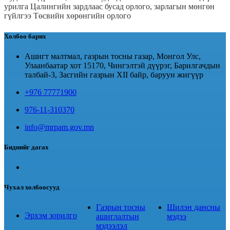
урилга
Цалингийн зардлаас бусад орлого, зарлагын мөнгөн
гүйлгээ
Төсвийн хөрөнгийн орлого
Холбоо барих
Ашигт малтмал, газрын тосны газар, Монгол Улс,
Улаанбаатар хот 15170, Чингэлтэй дүүрэг, Барилгачдын
талбай-3, Засгийн газрын XII байр, баруун жигүүр
+976 77771900
976-11-310370
info@mrpam.gov.mn
Биднийг дагах
Чухал холбоосууд
Газрын тосны
Шилэн дансны
Эрхэм зорилго
ашиглалтын
мэдээ
мэдээлэл