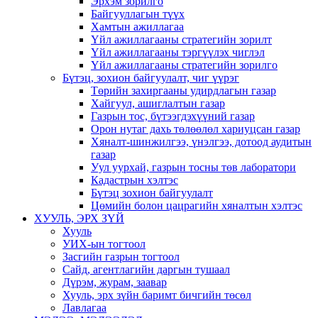
Эрхэм зорилго
Байгууллагын түүх
Хамтын ажиллагаа
Үйл ажиллагааны стратегийн зорилт
Үйл ажиллагааны тэргүүлэх чиглэл
Үйл ажиллагааны стратегийн зорилго
Бүтэц, зохион байгуулалт, чиг үүрэг
Төрийн захиргааны удирдлагын газар
Хайгуул, ашиглалтын газар
Газрын тос, бүтээгдэхүүний газар
Орон нутаг дахь төлөөлөл хариуцсан газар
Хяналт-шинжилгээ, үнэлгээ, дотоод аудитын
газар
Уул уурхай, газрын тосны төв лаборатори
Кадастрын хэлтэс
Бүтэц зохион байгуулалт
Цөмийн болон цацрагийн хяналтын хэлтэс
ХУУЛЬ, ЭРХ ЗҮЙ
Хууль
УИХ-ын тогтоол
Засгийн газрын тогтоол
Сайд, агентлагийн даргын тушаал
Дүрэм, журам, заавар
Хууль, эрх зүйн баримт бичгийн төсөл
Лавлагаа