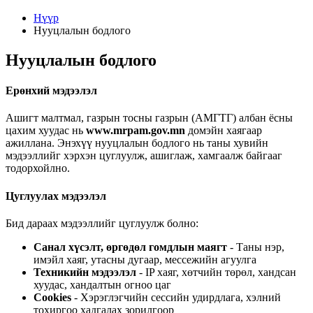
Нүүр
Нууцлалын бодлого
Нууцлалын бодлого
Ерөнхий мэдээлэл
Ашигт малтмал, газрын тосны газрын (АМГТГ) албан ёсны
цахим хуудас нь
www.mrpam.gov.mn
домэйн хаягаар
ажиллана. Энэхүү нууцлалын бодлого нь таны хувийн
мэдээллийг хэрхэн цуглуулж, ашиглаж, хамгаалж байгааг
тодорхойлно.
Цуглуулах мэдээлэл
Бид дараах мэдээллийг цуглуулж болно:
Санал хүсэлт, өргөдөл гомдлын маягт
- Таны нэр,
имэйл хаяг, утасны дугаар, мессежийн агуулга
Техникийн мэдээлэл
- IP хаяг, хөтчийн төрөл, хандсан
хуудас, хандалтын огноо цаг
Cookies
- Хэрэглэгчийн сессийн удирдлага, хэлний
тохиргоо хадгалах зорилгоор