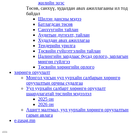
жилийн эцэс
Төсөв, санхүү, худалдан авах ажиллагааны ил тод
байдал
Шилэн дансны мэдээ
Батлагдсан төсөв
Санхүүгийн тайлан
Аудитын дүгнэлт, тайлан
Худалдан авах ажиллагаа
Тендерийн урилга
Төсвийн гүйцэтгэлийн тайлан
Цалингийн зардлаас бусад орлого, зарлагын
мөнгөн гүйлгээ
Төсвийн хөрөнгийн орлого
хөрөнгө оруулалт
Монгол улсын уул уурхайн салбарын хөрөнгө
оруулалтын орчны судалгаа
Уул уурхайн салбарт хөрөнгө оруулалт
шаардлагатай төслийн мэдээлэл
2025 он
2026 он
Ашигт малтмал, уул уурхайн хөрөнгө оруулалтын
гарын авлага
e-zasag.mn