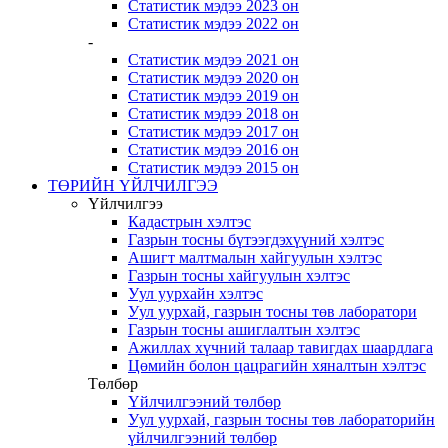
Статистик мэдээ 2023 он
Статистик мэдээ 2022 он
-
Статистик мэдээ 2021 он
Статистик мэдээ 2020 он
Статистик мэдээ 2019 он
Статистик мэдээ 2018 он
Статистик мэдээ 2017 он
Статистик мэдээ 2016 он
Статистик мэдээ 2015 он
ТӨРИЙН ҮЙЛЧИЛГЭЭ
Үйлчилгээ
Кадастрын хэлтэс
Газрын тосны бүтээгдэхүүний хэлтэс
Ашигт малтмалын хайгуулын хэлтэс
Газрын тосны хайгуулын хэлтэс
Уул уурхайн хэлтэс
Уул уурхай, газрын тосны төв лаборатори
Газрын тосны ашиглалтын хэлтэс
Ажиллах хүчний талаар тавигдах шаардлага
Цөмийн болон цацрагийн хяналтын хэлтэс
Төлбөр
Үйлчилгээний төлбөр
Уул уурхай, газрын тосны төв лабораторийн
үйлчилгээний төлбөр