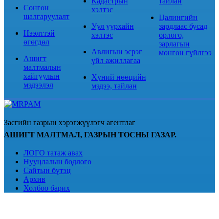
Кадастрын
тайлан
Сонгон
хэлтэс
шалгаруулалт
Цалингийн
Уул уурхайн
зардлаас бусад
Нээлттэй
хэлтэс
орлого,
өгөгдөл
зарлагын
Авлигын эсрэг
мөнгөн гүйлгээ
Ашигт
үйл ажиллагаа
малтмалын
хайгуулын
Хүний нөөцийн
мэдээлэл
мэдээ, тайлан
Засгийн газрын хэрэгжүүлэгч агентлаг
АШИГТ МАЛТМАЛ, ГАЗРЫН ТОСНЫ ГАЗАР.
ЛОГО татаж авах
Нууцлалын бодлого
Сайтын бүтэц
Архив
Холбоо барих