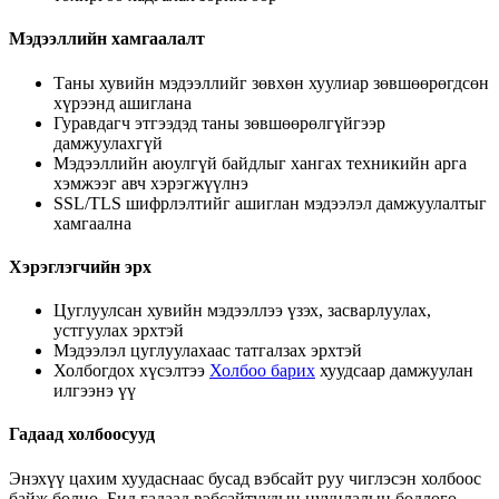
Мэдээллийн хамгаалалт
Таны хувийн мэдээллийг зөвхөн хуулиар зөвшөөрөгдсөн
хүрээнд ашиглана
Гуравдагч этгээдэд таны зөвшөөрөлгүйгээр
дамжуулахгүй
Мэдээллийн аюулгүй байдлыг хангах техникийн арга
хэмжээг авч хэрэгжүүлнэ
SSL/TLS шифрлэлтийг ашиглан мэдээлэл дамжуулалтыг
хамгаална
Хэрэглэгчийн эрх
Цуглуулсан хувийн мэдээллээ үзэх, засварлуулах,
устгуулах эрхтэй
Мэдээлэл цуглуулахаас татгалзах эрхтэй
Холбогдох хүсэлтээ
Холбоо барих
хуудсаар дамжуулан
илгээнэ үү
Гадаад холбоосууд
Энэхүү цахим хуудаснаас бусад вэбсайт руу чиглэсэн холбоос
байж болно. Бид гадаад вэбсайтуудын нууцлалын бодлого