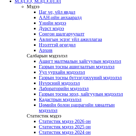
МЭДЭЭ, МЭДЭЭЛЭЛ
Мэдээ
Цаг үе, үйл явдал
ААН-ийн анхааралд
Үнийн мэдээ
Дүрст мэдээ
Сонгон шалгаруулалт
Авлигын эсрэг үйл ажиллагаа
Нээлттэй өгөгдөл
Архив
Салбарын мэдээлэл
Ашигт малтмалын хайгуулын мэдээлэл
Газрын тосны ашиглалтын мэдээлэл
Уул уурхайн мэдээлэл
Газрын тосны бүтээгдэхүүний мэдээлэл
Нүүрсний мэдээлэл
Лабораторийн мэдээлэл
Газрын тосны эрэл, хайгуулын мэдээлэл
Кадастрын мэдээлэл
Цөмийн болон цацрагийн хяналтын
мэдээлэл
Статистик мэдээ
Статистик мэдээ 2026 он
Статистик мэдээ 2025 он
Статистик мэдээ 2024 он