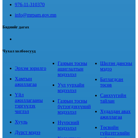
976-11-310370
info@mrpam.gov.mn
Биднийг дагах
Чухал холбоосууд
Газрын тосны
Шилэн дансны
Эрхэм зорилго
ашиглалтын
мэдээ
мэдээлэл
Хамтын
Батлагдсан
ажиллагаа
Уул уурхайн
төсөв
мэдээлэл
Үйл
Санхүүгийн
ажиллагааны
Газрын тосны
тайлан
тэргүүлэх
бүтээгдэхүүний
чиглэл
Худалдан авах
мэдээлэл
ажиллагаа
Хууль
Нүүрсний
Төсвийн
мэдээлэл
Дүрст мэдээ
гүйцэтгэлийн