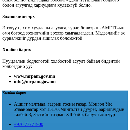
болон агуулгад хариуцлага хүлээхгүй болно.
Зохиогчийн эрх
Энэхүү цахим хуудасны агуулга, зураг, бичвэр нь АМГТГ-ын
өмч бөгөөд зохиогчийн эрхээр хамгаалагдсан. Мэдээллийг эх
сурвалжийг дурдан ашиглах боломжтой.
Холбоо барих
Нууцлалын бодлоготой холбоотой асуулт байвал бидэнтэй
холбогдоно уу:
www.mrpam.gov.mn
info@mrpam.gov.mn
Холбоо барих
Ашигт малтмал, газрын тосны газар, Монгол Улс,
Улаанбаатар хот 15170, Чингэлтэй дүүрэг, Барилгачдын
талбай-3, Засгийн газрын XII байр, баруун жигүүр
+976 77771900