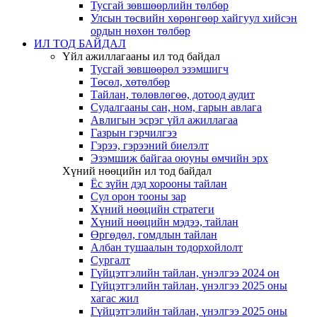
Тусгай зөвшөөрлийн төлбөр
Улсын төсвийн хөрөнгөөр хайгуул хийсэн
ордын нөхөн төлбөр
ИЛ ТОД БАЙДАЛ
Үйл ажиллагааны ил тод байдал
Тусгай зөвшөөрөл эзэмшигч
Төсөл, хөтөлбөр
Тайлан, төлөвлөгөө, дотоод аудит
Судалгааны сан, ном, гарын авлага
Авлигын эсрэг үйл ажиллагаа
Газрын гэрчилгээ
Гэрээ, гэрээний биелэлт
Эзэмшиж байгаа оюуны өмчийн эрх
Хүний нөөцийн ил тод байдал
Ёс зүйн дэд хорооны тайлан
Сул орон тооны зар
Хүний нөөцийн стратеги
Хүний нөөцийн мэдээ, тайлан
Өргөдөл, гомдлын тайлан
Албан тушаалын тодорхойлолт
Сургалт
Гүйцэтгэлийн тайлан, үнэлгээ 2024 он
Гүйцэтгэлийн тайлан, үнэлгээ 2025 оны
хагас жил
Гүйцэтгэлийн тайлан, үнэлгээ 2025 оны