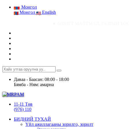
Монгол
Монгол
English
● АШИГТ МАЛТМАЛ, ГАЗРЫН ТОСНЫ ГАЗРЫН С
Даваа - Баасан: 08:00 - 18:00
Бямба - Ням: амарна
11-11 Төв
(976) 110
БИДНИЙ ТУХАЙ
Үйл ажиллагааны зорилго, зорилт