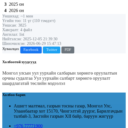
3
2025 он
4
2026 он
Уншихад: ~1 мин
Үгийн тоо: 11 үг (110 тэмдэгт)
Уншсан: 3825
Хавсралт: 4 файл
Ангилал: list
Нийтэлсэн: 2025-12-05 21:39:30
Шинэчилсэн: 2026-06-29 15:47:13
Хуваалцах
Facebook
Twitter
PDF
Холбоотой хуудсууд
Монгол улсын уул уурхайн салбарын хөрөнгө оруулалтын
орчны судалгаа
Уул уурхайн салбарт хөрөнгө оруулалт
шаардлагатай төслийн мэдээлэл
Холбоо барих
Ашигт малтмал, газрын тосны газар, Монгол Улс,
Улаанбаатар хот 15170, Чингэлтэй дүүрэг, Барилгачдын
талбай-3, Засгийн газрын XII байр, баруун жигүүр
+976 77771900