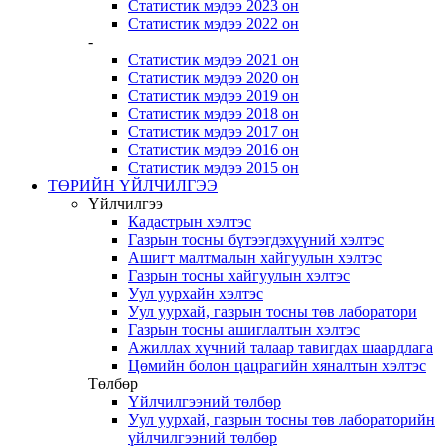
Статистик мэдээ 2023 он
Статистик мэдээ 2022 он
-
Статистик мэдээ 2021 он
Статистик мэдээ 2020 он
Статистик мэдээ 2019 он
Статистик мэдээ 2018 он
Статистик мэдээ 2017 он
Статистик мэдээ 2016 он
Статистик мэдээ 2015 он
ТӨРИЙН ҮЙЛЧИЛГЭЭ
Үйлчилгээ
Кадастрын хэлтэс
Газрын тосны бүтээгдэхүүний хэлтэс
Ашигт малтмалын хайгуулын хэлтэс
Газрын тосны хайгуулын хэлтэс
Уул уурхайн хэлтэс
Уул уурхай, газрын тосны төв лаборатори
Газрын тосны ашиглалтын хэлтэс
Ажиллах хүчний талаар тавигдах шаардлага
Цөмийн болон цацрагийн хяналтын хэлтэс
Төлбөр
Үйлчилгээний төлбөр
Уул уурхай, газрын тосны төв лабораторийн
үйлчилгээний төлбөр