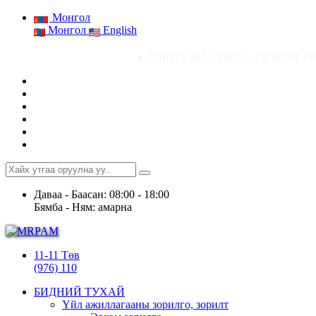
Монгол
Монгол
English
● АШИГТ МАЛТМАЛ, ГАЗРЫН ТОСНЫ ГАЗРЫН 
Даваа - Баасан: 08:00 - 18:00
Бямба - Ням: амарна
11-11 Төв
(976) 110
БИДНИЙ ТУХАЙ
Үйл ажиллагааны зорилго, зорилт