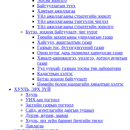
Эрхэм зорилго
Байгууллагын түүх
Хамтын ажиллагаа
Үйл ажиллагааны стратегийн зорилт
Үйл ажиллагааны тэргүүлэх чиглэл
Үйл ажиллагааны стратегийн зорилго
Бүтэц, зохион байгуулалт, чиг үүрэг
Төрийн захиргааны удирдлагын газар
Хайгуул, ашиглалтын газар
Газрын тос, бүтээгдэхүүний газар
Орон нутаг дахь төлөөлөл хариуцсан газар
Хяналт-шинжилгээ, үнэлгээ, дотоод аудитын
газар
Уул уурхай, газрын тосны төв лаборатори
Кадастрын хэлтэс
Бүтэц зохион байгуулалт
Цөмийн болон цацрагийн хяналтын хэлтэс
ХУУЛЬ, ЭРХ ЗҮЙ
Хууль
УИХ-ын тогтоол
Засгийн газрын тогтоол
Сайд, агентлагийн даргын тушаал
Дүрэм, журам, заавар
Хууль, эрх зүйн баримт бичгийн төсөл
Лавлагаа