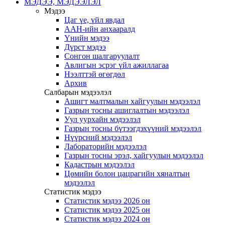
МЭДЭЭ, МЭДЭЭЛЭЛ
Мэдээ
Цаг үе, үйл явдал
ААН-ийн анхааралд
Үнийн мэдээ
Дүрст мэдээ
Сонгон шалгаруулалт
Авлигын эсрэг үйл ажиллагаа
Нээлттэй өгөгдөл
Архив
Салбарын мэдээлэл
Ашигт малтмалын хайгуулын мэдээлэл
Газрын тосны ашиглалтын мэдээлэл
Уул уурхайн мэдээлэл
Газрын тосны бүтээгдэхүүний мэдээлэл
Нүүрсний мэдээлэл
Лабораторийн мэдээлэл
Газрын тосны эрэл, хайгуулын мэдээлэл
Кадастрын мэдээлэл
Цөмийн болон цацрагийн хяналтын
мэдээлэл
Статистик мэдээ
Статистик мэдээ 2026 он
Статистик мэдээ 2025 он
Статистик мэдээ 2024 он