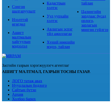
Кадастрын
тайлан
Сонгон
хэлтэс
шалгаруулалт
Цалингийн
Уул уурхайн
зардлаас бусад
Нээлттэй
хэлтэс
орлого,
өгөгдөл
зарлагын
Авлигын эсрэг
мөнгөн гүйлгээ
Ашигт
үйл ажиллагаа
малтмалын
хайгуулын
Хүний нөөцийн
мэдээлэл
мэдээ, тайлан
Засгийн газрын хэрэгжүүлэгч агентлаг
АШИГТ МАЛТМАЛ, ГАЗРЫН ТОСНЫ ГАЗАР.
ЛОГО татаж авах
Нууцлалын бодлого
Сайтын бүтэц
Архив
Холбоо барих