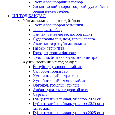
Тусгай зөвшөөрлийн төлбөр
Улсын төсвийн хөрөнгөөр хайгуул хийсэн
ордын нөхөн төлбөр
ИЛ ТОД БАЙДАЛ
Үйл ажиллагааны ил тод байдал
Тусгай зөвшөөрөл эзэмшигч
Төсөл, хөтөлбөр
Тайлан, төлөвлөгөө, дотоод аудит
Судалгааны сан, ном, гарын авлага
Авлигын эсрэг үйл ажиллагаа
Газрын гэрчилгээ
Гэрээ, гэрээний биелэлт
Эзэмшиж байгаа оюуны өмчийн эрх
Хүний нөөцийн ил тод байдал
Ёс зүйн дэд хорооны тайлан
Сул орон тооны зар
Хүний нөөцийн стратеги
Хүний нөөцийн мэдээ, тайлан
Өргөдөл, гомдлын тайлан
Албан тушаалын тодорхойлолт
Сургалт
Гүйцэтгэлийн тайлан, үнэлгээ 2024 он
Гүйцэтгэлийн тайлан, үнэлгээ 2025 оны
хагас жил
Гүйцэтгэлийн тайлан, үнэлгээ 2025 оны