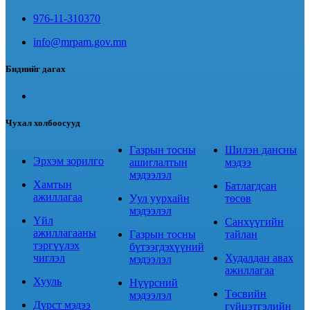
976-11-310370
info@mrpam.gov.mn
Биднийг дагах
Чухал холбоосууд
Газрын тосны
Шилэн дансны
Эрхэм зорилго
ашиглалтын
мэдээ
мэдээлэл
Хамтын
Батлагдсан
ажиллагаа
Уул уурхайн
төсөв
мэдээлэл
Үйл
Санхүүгийн
ажиллагааны
Газрын тосны
тайлан
тэргүүлэх
бүтээгдэхүүний
чиглэл
Худалдан авах
мэдээлэл
ажиллагаа
Хууль
Нүүрсний
Төсвийн
мэдээлэл
Дүрст мэдээ
гүйцэтгэлийн