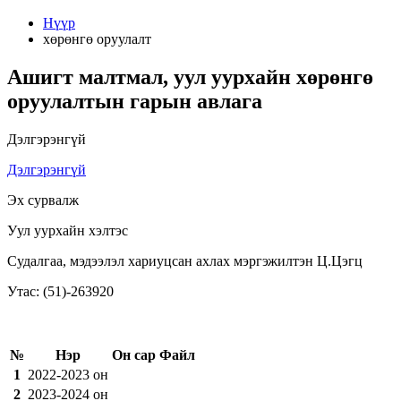
Нүүр
хөрөнгө оруулалт
Ашигт малтмал, уул уурхайн хөрөнгө
оруулалтын гарын авлага
Дэлгэрэнгүй
Дэлгэрэнгүй
Эх сурвалж
Уул уурхайн хэлтэс
Судалгаа, мэдээлэл хариуцсан ахлах мэргэжилтэн Ц.Цэгц
Утас: (51)-263920
№
Нэр
Он сар
Файл
1
2022-2023 он
2
2023-2024 он