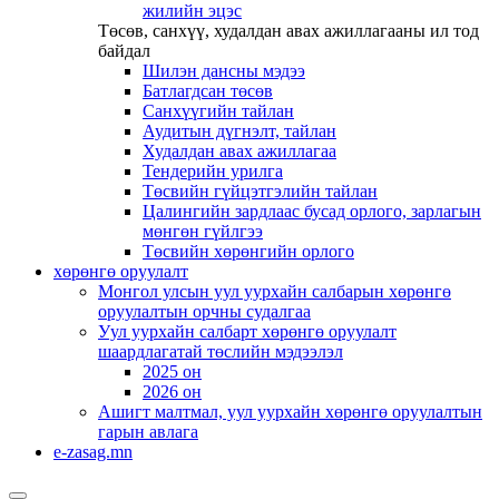
жилийн эцэс
Төсөв, санхүү, худалдан авах ажиллагааны ил тод
байдал
Шилэн дансны мэдээ
Батлагдсан төсөв
Санхүүгийн тайлан
Аудитын дүгнэлт, тайлан
Худалдан авах ажиллагаа
Тендерийн урилга
Төсвийн гүйцэтгэлийн тайлан
Цалингийн зардлаас бусад орлого, зарлагын
мөнгөн гүйлгээ
Төсвийн хөрөнгийн орлого
хөрөнгө оруулалт
Монгол улсын уул уурхайн салбарын хөрөнгө
оруулалтын орчны судалгаа
Уул уурхайн салбарт хөрөнгө оруулалт
шаардлагатай төслийн мэдээлэл
2025 он
2026 он
Ашигт малтмал, уул уурхайн хөрөнгө оруулалтын
гарын авлага
e-zasag.mn