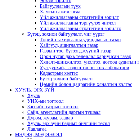
Эрхэм зорилго
Байгууллагын түүх
Хамтын ажиллагаа
Үйл ажиллагааны стратегийн зорилт
Үйл ажиллагааны тэргүүлэх чиглэл
Үйл ажиллагааны стратегийн зорилго
Бүтэц, зохион байгуулалт, чиг үүрэг
Төрийн захиргааны удирдлагын газар
Хайгуул, ашиглалтын газар
Газрын тос, бүтээгдэхүүний газар
Орон нутаг дахь төлөөлөл хариуцсан газар
Хяналт-шинжилгээ, үнэлгээ, дотоод аудитын 
Уул уурхай, газрын тосны төв лаборатори
Кадастрын хэлтэс
Бүтэц зохион байгуулалт
Цөмийн болон цацрагийн хяналтын хэлтэс
ХУУЛЬ, ЭРХ ЗҮЙ
Хууль
УИХ-ын тогтоол
Засгийн газрын тогтоол
Сайд, агентлагийн даргын тушаал
Дүрэм, журам, заавар
Хууль, эрх зүйн баримт бичгийн төсөл
Лавлагаа
МЭДЭЭ, МЭДЭЭЛЭЛ