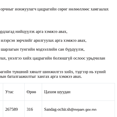
 орчныг ионжуулагч цацрагийн сөрөг нөлөөллөөс хамгаалах
рдлагад нийцүүлэх арга хэмжээ авах,
илэрсэн зөрчлийг арилгуулах арга хэмжээ авах,
 шарлагын тунгийн мэдээллийн сан бүрдүүлэх,
лах, үнэлгээ хийх цацрагийн болзошгүй ослоос урьдчилан
црагийн түвшний хяналт шинжилгээ хийх, тэдгээр нь хүний
рын баталгаажилтыг хангах арга хэмжээ авах.
Утас
Өрөө
Цахим шуудан
267589
316
Sandag-ochir.sh
@mrpam.gov.mn