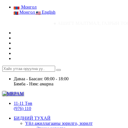
Монгол
Монгол
English
● АШИГТ МАЛТМАЛ, ГАЗРЫН ТОСНЫ ГАЗРЫН СТАТИ
Даваа - Баасан: 08:00 - 18:00
Бямба - Ням: амарна
11-11 Төв
(976) 110
БИДНИЙ ТУХАЙ
Үйл ажиллагааны зорилго, зорилт