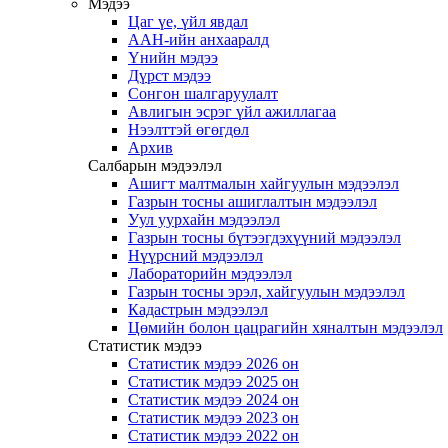
Мэдээ
Цаг үе, үйл явдал
ААН-ийн анхааралд
Үнийн мэдээ
Дүрст мэдээ
Сонгон шалгаруулалт
Авлигын эсрэг үйл ажиллагаа
Нээлттэй өгөгдөл
Архив
Салбарын мэдээлэл
Ашигт малтмалын хайгуулын мэдээлэл
Газрын тосны ашиглалтын мэдээлэл
Уул уурхайн мэдээлэл
Газрын тосны бүтээгдэхүүний мэдээлэл
Нүүрсний мэдээлэл
Лабораторийн мэдээлэл
Газрын тосны эрэл, хайгуулын мэдээлэл
Кадастрын мэдээлэл
Цөмийн болон цацрагийн хяналтын мэдээлэл
Статистик мэдээ
Статистик мэдээ 2026 он
Статистик мэдээ 2025 он
Статистик мэдээ 2024 он
Статистик мэдээ 2023 он
Статистик мэдээ 2022 он