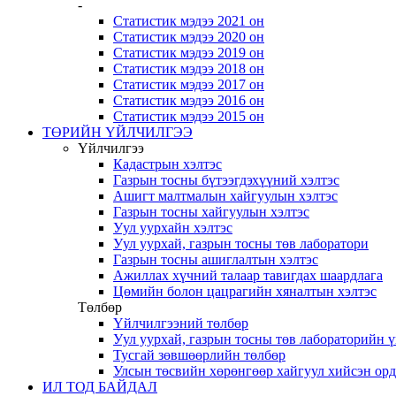
-
Статистик мэдээ 2021 он
Статистик мэдээ 2020 он
Статистик мэдээ 2019 он
Статистик мэдээ 2018 он
Статистик мэдээ 2017 он
Статистик мэдээ 2016 он
Статистик мэдээ 2015 он
ТӨРИЙН ҮЙЛЧИЛГЭЭ
Үйлчилгээ
Кадастрын хэлтэс
Газрын тосны бүтээгдэхүүний хэлтэс
Ашигт малтмалын хайгуулын хэлтэс
Газрын тосны хайгуулын хэлтэс
Уул уурхайн хэлтэс
Уул уурхай, газрын тосны төв лаборатори
Газрын тосны ашиглалтын хэлтэс
Ажиллах хүчний талаар тавигдах шаардлага
Цөмийн болон цацрагийн хяналтын хэлтэс
Төлбөр
Үйлчилгээний төлбөр
Уул уурхай, газрын тосны төв лабораторийн 
Тусгай зөвшөөрлийн төлбөр
Улсын төсвийн хөрөнгөөр хайгуул хийсэн ор
ИЛ ТОД БАЙДАЛ