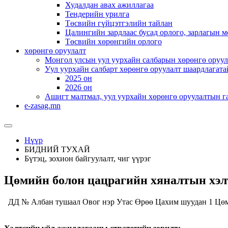
Худалдан авах ажиллагаа
Тендерийн урилга
Төсвийн гүйцэтгэлийн тайлан
Цалингийн зардлаас бусад орлого, зарлагын м
Төсвийн хөрөнгийн орлого
хөрөнгө оруулалт
Монгол улсын уул уурхайн салбарын хөрөнгө оруул
Уул уурхайн салбарт хөрөнгө оруулалт шаардлагата
2025 он
2026 он
Ашигт малтмал, уул уурхайн хөрөнгө оруулалтын г
e-zasag.mn
Нүүр
БИДНИЙ ТУХАЙ
Бүтэц, зохион байгуулалт, чиг үүрэг
Цөмийн болон цацрагийн хяналтын хэл
ДД № Албан тушаал Овог нэр Утас Өрөө Цахим шуудан 1 Цөми