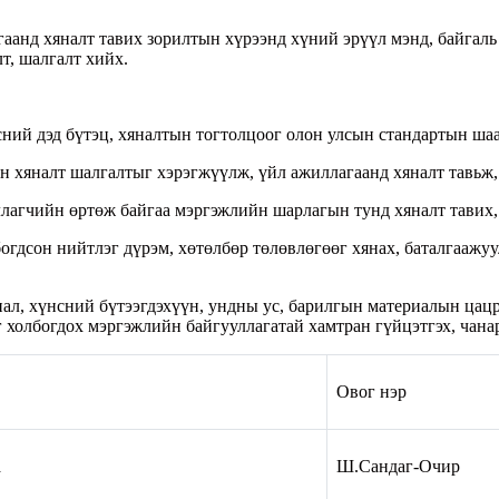
анд хяналт тавих зорилтын хүрээнд хүний эрүүл мэнд, байгаль
т, шалгалт хийх.
ний дэд бүтэц, хяналтын тогтолцоог олон улсын стандартын шаа
 хяналт шалгалтыг хэрэгжүүлж, үйл ажиллагаанд хяналт тавьж, 
лагчийн өртөж байгаа мэргэжлийн шарлагын тунд хяналт тавих,
гдсон нийтлэг дүрэм, хөтөлбөр төлөвлөгөөг хянах, баталгаажуу
иал, хүнсний бүтээгдэхүүн, ундны ус, барилгын материалын ца
г холбогдох мэргэжлийн байгууллагатай хамтран гүйцэтгэх, чана
Овог нэр
а
Ш.Сандаг-Очир