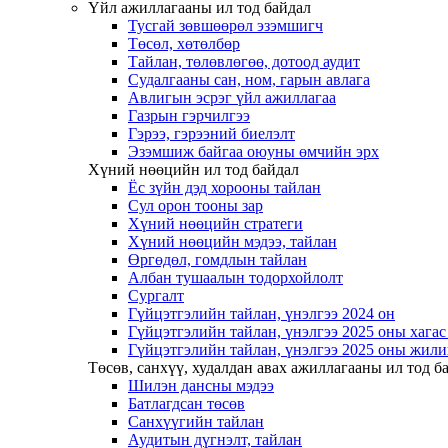
Үйл ажиллагааны ил тод байдал
Тусгай зөвшөөрөл эзэмшигч
Төсөл, хөтөлбөр
Тайлан, төлөвлөгөө, дотоод аудит
Судалгааны сан, ном, гарын авлага
Авлигын эсрэг үйл ажиллагаа
Газрын гэрчилгээ
Гэрээ, гэрээний биелэлт
Эзэмшиж байгаа оюуны өмчийн эрх
Хүний нөөцийн ил тод байдал
Ёс зүйн дэд хорооны тайлан
Сул орон тооны зар
Хүний нөөцийн стратеги
Хүний нөөцийн мэдээ, тайлан
Өргөдөл, гомдлын тайлан
Албан тушаалын тодорхойлолт
Сургалт
Гүйцэтгэлийн тайлан, үнэлгээ 2024 он
Гүйцэтгэлийн тайлан, үнэлгээ 2025 оны хага
Гүйцэтгэлийн тайлан, үнэлгээ 2025 оны жили
Төсөв, санхүү, худалдан авах ажиллагааны ил тод б
Шилэн дансны мэдээ
Батлагдсан төсөв
Санхүүгийн тайлан
Аудитын дүгнэлт, тайлан