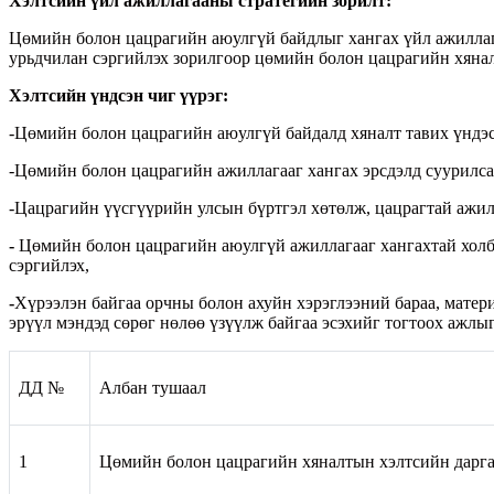
Хэлтсийн үйл ажиллагааны стратегийн зорилт:
Цөмийн болон цацрагийн аюулгүй байдлыг хангах үйл ажиллага
урьдчилан сэргийлэх зорилгоор цөмийн болон цацрагийн хянал
Хэлтсийн үндсэн чиг үүрэг:
-Цөмийн болон цацрагийн аюулгүй байдалд хяналт тавих үндэс
-
Цөмийн болон цацрагийн ажиллагааг хангах эрсдэлд суурилсан
-Цацрагийн үүсгүүрийн улсын бүртгэл хөтөлж, цацрагтай ажил
-
Цөмийн болон цацрагийн аюулгүй ажиллагааг хангахтай холбо
сэргийлэх,
-
Хүрээлэн байгаа орчны болон ахуйн хэрэглээний бараа, матер
эрүүл мэндэд сөрөг нөлөө үзүүлж байгаа эсэхийг тогтоох ажлы
ДД №
Албан тушаал
1
Цөмийн болон цацрагийн хяналтын хэлтсийн дарг