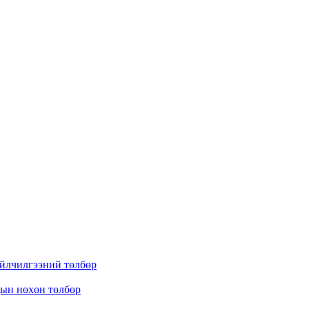
үйлчилгээний төлбөр
дын нөхөн төлбөр