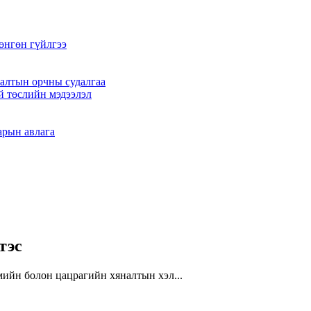
өнгөн гүйлгээ
алтын орчны судалгаа
й төслийн мэдээлэл
арын авлага
тэс
йн болон цацрагийн хяналтын хэл...