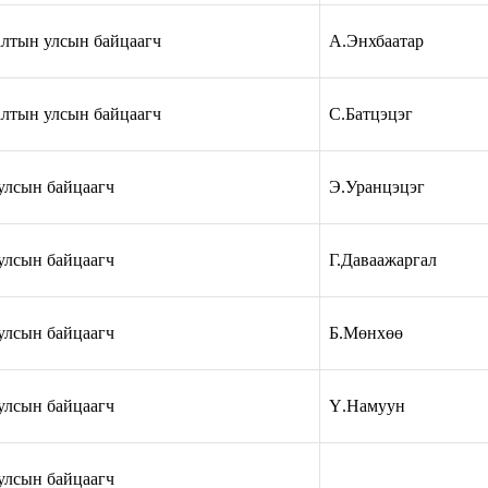
алтын улсын байцаагч
А.Энхбаатар
алтын улсын байцаагч
С.Батцэцэг
улсын байцаагч
Э.Уранцэцэг
улсын байцаагч
Г.Даваажаргал
улсын байцаагч
Б.Мөнхөө
улсын байцаагч
Ү.Намуун
улсын байцаагч