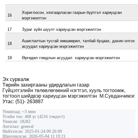
Хориглосон, хязгаарласан газрын бүртгэл хариуцсан
16
мэргэжилтэн
17
Зураг зүйн шүүлт хариуцсан мэргэжилтэн
Ашиглалтын тусгай зөвшөөрөл, талбай буцаах, дахин олгох
18
асуудал хариуцсан мэргэжилтэн
19
Өргөдөл гомдлын асуудал хариуцсан мэргэжилтэн
Эх сурвалж
Төрийн захиргааны удирдлагын газар
Гүйцэтгэлийн төлөвлөгөөний нэгтгэл, хууль тогтоомж,
тогтоол шийдвэр хариуцсан мэргэжилтэн
М.Сувданчимэг
Утас:
(
51
)
-
263887
Уншихад: ~3 мин
Үгийн тоо: 468 үг (4216 тэмдэгт)
Уншсан: 18282
Ангилал: general
Нийтэлсэн: 2025-01-24 09:26:09
Шинэчилсэн: 2026-05-04 11:19:21