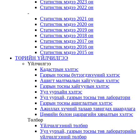
Статистик мэдээ 2023 он
Статистик мэдээ 2022 он
-
Статистик мэдээ 2021 он
Статистик мэдээ 2020 он
Статистик мэдээ 2019 он
Статистик мэдээ 2018 он
Статистик мэдээ 2017 он
Статистик мэдээ 2016 он
Статистик мэдээ 2015 он
ТӨРИЙН ҮЙЛЧИЛГЭЭ
Үйлчилгээ
Кадастрын хэлтэс
Газрын тосны бүтээгдэхүүний хэлтэс
Ашигт малтмалын хайгуулын хэлтэс
Газрын тосны хайгуулын хэлтэс
Уул уурхайн хэлтэс
Уул уурхай, газрын тосны төв лаборатори
Газрын тосны ашиглалтын хэлтэс
Ажиллах хүчний талаар тавигдах шаардлага
Цөмийн болон цацрагийн хяналтын хэлтэс
Төлбөр
Үйлчилгээний төлбөр
Уул уурхай, газрын тосны төв лабораторийн
үйлчилгээний төлбөр