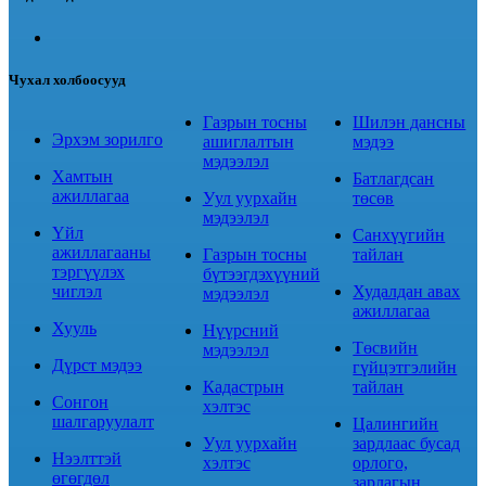
Чухал холбоосууд
Газрын тосны
Шилэн дансны
Эрхэм зорилго
ашиглалтын
мэдээ
мэдээлэл
Хамтын
Батлагдсан
ажиллагаа
Уул уурхайн
төсөв
мэдээлэл
Үйл
Санхүүгийн
ажиллагааны
Газрын тосны
тайлан
тэргүүлэх
бүтээгдэхүүний
чиглэл
Худалдан авах
мэдээлэл
ажиллагаа
Хууль
Нүүрсний
Төсвийн
мэдээлэл
Дүрст мэдээ
гүйцэтгэлийн
Кадастрын
тайлан
Сонгон
хэлтэс
шалгаруулалт
Цалингийн
Уул уурхайн
зардлаас бусад
Нээлттэй
хэлтэс
орлого,
өгөгдөл
зарлагын