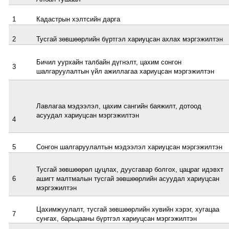
1
Кадастрын хэлтсийн дарга
2
Тусгай зөвшөөрлийн бүртгэл хариуцсан ахлах мэргэжилтэн
Бичил уурхайн талбайн дүгнэлт, цахим сонгон
3
шалгаруулалтын үйл ажиллагаа хариуцсан мэргэжилтэн
Лавлагаа мэдээлэл, цахим сангийн баяжилт, дотоод
асуудал хариуцсан мэргэжилтэн
4
5
Сонгон шалгаруулалтын мэдээлэл хариуцсан мэргэжилтэн
Тусгай зөвшөөрөл цуцлах, дуусгавар болгох, цацраг идэвхт
6
ашигт малтмалын тусгай зөвшөөрлийн асуудал хариуцсан
мэргэжилтэн
Цахимжуулалт, тусгай зөвшөөрлийн хувийн хэрэг, хугацаа
7
сунгах, барьцааны бүртгэл хариуцсан мэргэжилтэн