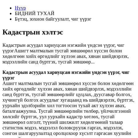
Нүүр
БИДНИЙ ТУХАЙ
Бүтэц, зохион байгуулалт, чиг үүрэг
Кадастрын хэлтэс
Кадастрын асуудал хариуцсан нэгжийн үндсэн үүрэг, чиг
үүрэгАшигт малтмалын тусгай зөвшөөрөл хүссэн болон
хөдөлгөөн хийх өргөдлийг хүлээн авах, хянан шийдвэрлэх,
мэдээллийн санд бүртгэх, тусгай зөвшөөр...
Кадастрын асуудал хариуцсан нэгжийн үндсэн үүрэг, чиг
үүрэг
Ашигт малтмалын тусгай зөвшөөрөл хүссэн болон хөдөлгөөн
хийх өргөдлийг хүлээн авах, хянан шийдвэрлэх, мэдээллийн
санд бүртгэх, тусгай зөвшөөрлийг цуцлах, дуусгавар болгох,
хүчингүй болгох асуудлыг хугацаанд нь шийдвэрлэх, бүртгэх,
уурхайн эдэлбэрийн хил тогтоосон тухай акт хүлээн авах,
баталгаажуулна. Тусгай зөвшөөрлийн төлбөр, үйлчилгээний
хөлсийг бүртгэх, уул уурхайн кадастр хөтлөх, тусгай
зөвшөөрөл олголт, түүний шилжилт хөдөлгөөний талаар
статистик мэдээ, мэдээлэл боловсруулж гаргах, мэдээлэх,
сонгон шалгаруулалтад оролцохоор хүсэлт гаргасан хуулийн