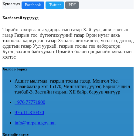
Хуваалцах
Facebook
Twitter
PDF
Холбоотой хуудсууд
Төрийн захиргааны удирдлагын газар
Хайгуул, ашиглалтын
газар
Газрын тос, бүтээгдэхүүний газар
Орон нутаг дахь
төлөөлөл хариуцсан газар
Хяналт-шинжилгээ, үнэлгээ, дотоод
аудитын газар
Уул уурхай, газрын тосны төв лаборатори
Бүтэц зохион байгуулалт
Цөмийн болон цацрагийн хяналтын
хэлтэс
Холбоо барих
Ашигт малтмал, газрын тосны газар, Монгол Улс,
Улаанбаатар хот 15170, Чингэлтэй дүүрэг, Барилгачдын
талбай-3, Засгийн газрын XII байр, баруун жигүүр
+976 77771900
976-11-310370
info@mrpam.gov.mn
Биднийг дагах