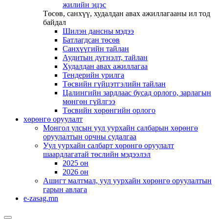
жилийн эцэс
Төсөв, санхүү, худалдан авах ажиллагааны ил тод
байдал
Шилэн дансны мэдээ
Батлагдсан төсөв
Санхүүгийн тайлан
Аудитын дүгнэлт, тайлан
Худалдан авах ажиллагаа
Тендерийн урилга
Төсвийн гүйцэтгэлийн тайлан
Цалингийн зардлаас бусад орлого, зарлагын
мөнгөн гүйлгээ
Төсвийн хөрөнгийн орлого
хөрөнгө оруулалт
Монгол улсын уул уурхайн салбарын хөрөнгө
оруулалтын орчны судалгаа
Уул уурхайн салбарт хөрөнгө оруулалт
шаардлагатай төслийн мэдээлэл
2025 он
2026 он
Ашигт малтмал, уул уурхайн хөрөнгө оруулалтын
гарын авлага
e-zasag.mn