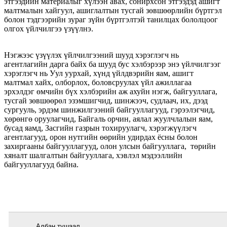
этгээдийн материалыг хүлээн авах, сонирхсон этгээдэд ашигт
малтмалын хайгуул, ашиглалтын тусгай зөвшөөрлийн бүртгэл
болон тэдгээрийн зураг зүйн бүртгэлтэй танилцах бололцоог
олгох үйлчилгээ үзүүлнэ.
Нэгжээс үзүүлэх үйлчилгээний шууд хэрэглэгч нь
агентлагийн дарга байх ба шууд бус хэлбэрээр энэ үйлчилгээг
хэрэглэгч нь Уул уурхай, хүнд үйлдвэрийн яам, ашигт
малтмал хайх, олборлох, боловсруулах үйл ажиллагаа
эрхэлдэг өмчийн бүх хэлбэрийн аж ахуйн нэгж, байгууллага,
тусгай зөвшөөрөл эзэмшигчид, шинжээч, судлаач, их, дээд
сургууль, эрдэм шинжилгээний байгууллагууд, гэрээлэгчид,
хөрөнгө оруулагчид, Байгаль орчин, аялал жуулчлалын яам,
бусад яамд, Засгийн газрын тохируулагч, хэрэгжүүлэгч
агентлагууд, орон нутгийн өөрийн удирдах ёсны болон
захиргааны байгууллагууд, олон улсын байгууллага, төрийн
хяналт шалгалтын байгууллага, хэвлэл мэдээллийн
байгууллагууд байна.
Албан тушаал