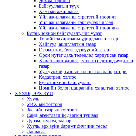
Эрхэм зорилго
Байгууллагын түүх
Хамтын ажиллагаа
Үйл ажиллагааны стратегийн зорилт
Үйл ажиллагааны тэргүүлэх чиглэл
Үйл ажиллагааны стратегийн зорилго
Бүтэц, зохион байгуулалт, чиг үүрэг
Төрийн захиргааны удирдлагын газар
Хайгуул, ашиглалтын газар
Газрын тос, бүтээгдэхүүний газар
Орон нутаг дахь төлөөлөл хариуцсан газар
Хяналт-шинжилгээ, үнэлгээ, дотоод аудитын
газар
Уул уурхай, газрын тосны төв лаборатори
Кадастрын хэлтэс
Бүтэц зохион байгуулалт
Цөмийн болон цацрагийн хяналтын хэлтэс
ХУУЛЬ, ЭРХ ЗҮЙ
Хууль
УИХ-ын тогтоол
Засгийн газрын тогтоол
Сайд, агентлагийн даргын тушаал
Дүрэм, журам, заавар
Хууль, эрх зүйн баримт бичгийн төсөл
Лавлагаа