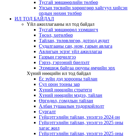
Тусгай зөвшөөрлийн төлбөр
Улсын төсвийн хөрөнгөөр хайгуул хийсэн
ордын нөхөн төлбөр
ИЛ ТОД БАЙДАЛ
Үйл ажиллагааны ил тод байдал
Тусгай зөвшөөрөл эзэмшигч
Төсөл, хөтөлбөр
Тайлан, төлөвлөгөө, дотоод аудит
Судалгааны сан, ном, гарын авлага
Авлигын эсрэг үйл ажиллагаа
Газрын гэрчилгээ
Гэрээ, гэрээний биелэлт
Эзэмшиж байгаа оюуны өмчийн эрх
Хүний нөөцийн ил тод байдал
Ёс зүйн дэд хорооны тайлан
Сул орон тооны зар
Хүний нөөцийн стратеги
Хүний нөөцийн мэдээ, тайлан
Өргөдөл, гомдлын тайлан
Албан тушаалын тодорхойлолт
Сургалт
Гүйцэтгэлийн тайлан, үнэлгээ 2024 он
Гүйцэтгэлийн тайлан, үнэлгээ 2025 оны
хагас жил
Гүйцэтгэлийн тайлан, үнэлгээ 2025 оны