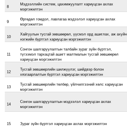
Мэдээллийн систем, цахимжуулалт хариуцсан ахлах
8
мэргэжилтэн
Өргөдөл гомдол, лавлагаа мэдээлэл хариуцсан ахлах
9
мэргэжилтэн
Хайгуулын тусгай зөвшөөрөл, үүсмэл орд ашиглах, аж ахуйн
10
нэгжийн бүртгэл хариуцсан мэргэжилтэн
Сонгон шалгаруулалтын талбайн зураг зүйн бүртгэл,
11
түгээмэл тархацтай ашигт малтмалын тусгай зөвшөөрөл
хариуцсан мэргэжилтэн
Тусгай зөвшөөрлийн шилжүүлэг, шийдвэр болон
12
хязгаарлалтын бүртгэл хариуцсан мэргэжилтэн
Тусгай зөвшөөрлийн төлбөр, үйлчилгээний хөлс хариуцсан
13
мэргэжилтэн
Сонгон шалгаруулалтын мэдээлэл хариуцсан ахлах
14
мэргэжилтэн
15
Зураг зүйн бүртгэл хариуцсан ахлах мэргэжилтэн