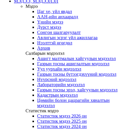
МЭДЭЭ, МЭДЭЭЛЭЛ
Мэдээ
Цаг үе, үйл явдал
ААН-ийн анхааралд
Үнийн мэдээ
Дүрст мэдээ
Сонгон шалгаруулалт
Авлигын эсрэг үйл ажиллагаа
Нээлттэй өгөгдөл
Архив
Салбарын мэдээлэл
Ашигт малтмалын хайгуулын мэдээлэл
Газрын тосны ашиглалтын мэдээлэл
Уул уурхайн мэдээлэл
Газрын тосны бүтээгдэхүүний мэдээлэл
Нүүрсний мэдээлэл
Лабораторийн мэдээлэл
Газрын тосны эрэл, хайгуулын мэдээлэл
Кадастрын мэдээлэл
Цөмийн болон цацрагийн хяналтын
мэдээлэл
Статистик мэдээ
Статистик мэдээ 2026 он
Статистик мэдээ 2025 он
Статистик мэдээ 2024 он