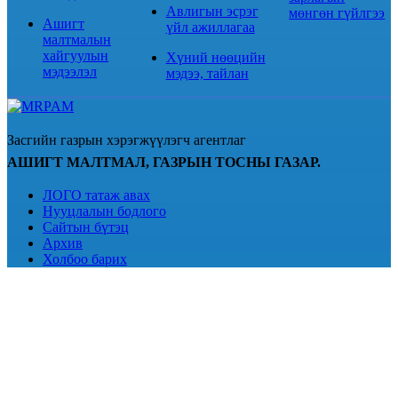
Авлигын эсрэг
мөнгөн гүйлгээ
Ашигт
үйл ажиллагаа
малтмалын
хайгуулын
Хүний нөөцийн
мэдээлэл
мэдээ, тайлан
Засгийн газрын хэрэгжүүлэгч агентлаг
АШИГТ МАЛТМАЛ, ГАЗРЫН ТОСНЫ ГАЗАР.
ЛОГО татаж авах
Нууцлалын бодлого
Сайтын бүтэц
Архив
Холбоо барих