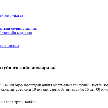
өнгөн гүйлгээ
алтын орчны судалгаа
й төслийн мэдээлэл
арын авлага
хуйн нэгжийн анхааралд/
ын 21-ний өдөр зарлагдсан ашигт малтмалын хайгуулын тусгай зө
аналыг 2020 оны 10 дугаар сарын 08-ны өдрийн 16 цаг 00 мину
йн гол нэртэй талбай