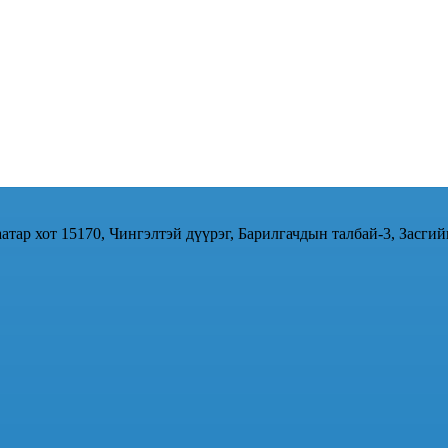
атар хот 15170, Чингэлтэй дүүрэг, Барилгачдын талбай-3, Засгий