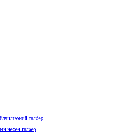
үйлчилгээний төлбөр
дын нөхөн төлбөр