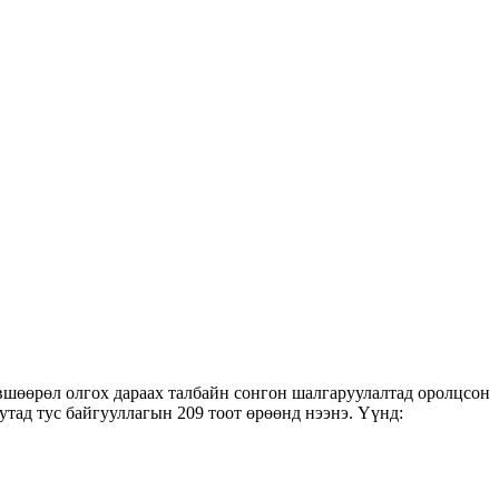
вшөөрөл олгох дараах талбайн сонгон шалгаруулалтад оролцсон
тад тус байгууллагын 209 тоот өрөөнд нээнэ. Үүнд: