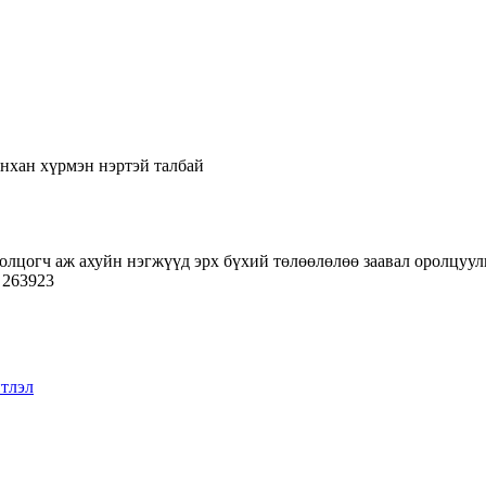
нхан хүрмэн нэртэй талбай
лцогч аж ахуйн нэгжүүд эрх бүхий төлөөлөлөө заавал оролцуулн
 263923
тлэл