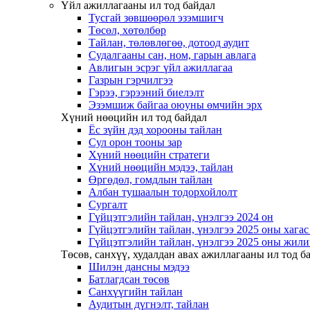
Үйл ажиллагааны ил тод байдал
Тусгай зөвшөөрөл эзэмшигч
Төсөл, хөтөлбөр
Тайлан, төлөвлөгөө, дотоод аудит
Судалгааны сан, ном, гарын авлага
Авлигын эсрэг үйл ажиллагаа
Газрын гэрчилгээ
Гэрээ, гэрээний биелэлт
Эзэмшиж байгаа оюуны өмчийн эрх
Хүний нөөцийн ил тод байдал
Ёс зүйн дэд хорооны тайлан
Сул орон тооны зар
Хүний нөөцийн стратеги
Хүний нөөцийн мэдээ, тайлан
Өргөдөл, гомдлын тайлан
Албан тушаалын тодорхойлолт
Сургалт
Гүйцэтгэлийн тайлан, үнэлгээ 2024 он
Гүйцэтгэлийн тайлан, үнэлгээ 2025 оны хага
Гүйцэтгэлийн тайлан, үнэлгээ 2025 оны жили
Төсөв, санхүү, худалдан авах ажиллагааны ил тод б
Шилэн дансны мэдээ
Батлагдсан төсөв
Санхүүгийн тайлан
Аудитын дүгнэлт, тайлан