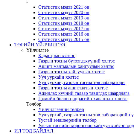
-
Статистик мэдээ 2021 он
Статистик мэдээ 2020 он
Статистик мэдээ 2019 он
Статистик мэдээ 2018 он
Статистик мэдээ 2017 он
Статистик мэдээ 2016 он
Статистик мэдээ 2015 он
ТӨРИЙН ҮЙЛЧИЛГЭЭ
Үйлчилгээ
Кадастрын хэлтэс
Газрын тосны бүтээгдэхүүний хэлтэс
Ашигт малтмалын хайгуулын хэлтэс
Газрын тосны хайгуулын хэлтэс
Уул уурхайн хэлтэс
Уул уурхай, газрын тосны төв лаборатори
Газрын тосны ашиглалтын хэлтэс
Ажиллах хүчний талаар тавигдах шаардлага
Цөмийн болон цацрагийн хяналтын хэлтэс
Төлбөр
Үйлчилгээний төлбөр
Уул уурхай, газрын тосны төв лабораторийн 
Тусгай зөвшөөрлийн төлбөр
Улсын төсвийн хөрөнгөөр хайгуул хийсэн ор
ИЛ ТОД БАЙДАЛ