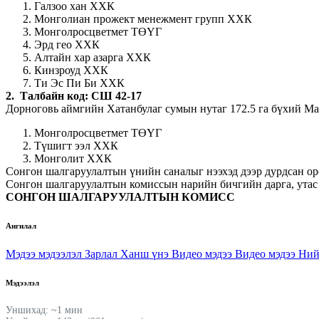
Галзоо хан ХХК
Монголиан прожект менежмент групп ХХК
Монголросцветмет ТӨҮГ
Эрд гео ХХК
Алтайн хар азарга ХХК
Кинзроуд ХХК
Ти Эс Пи Би ХХК
2. Талбайн код: СШ 42-17
Дорноговь аймгийн Хатанбулаг сумын нутаг 172.5 га бүхий Ма
Монголросцветмет ТӨҮГ
Түшигт ээл ХХК
Монголит ХХК
Сонгон шалгаруулалтын үнийн саналыг нээхэд дээр дурдсан оро
Сонгон шалгаруулалтын комиссын нарийн бичгийн дарга, утас
СОНГОН ШАЛГАРУУЛАЛТЫН КОМИСС
Ангилал
Мэдээ мэдээлэл
Зарлал
Ханш үнэ
Видео мэдээ
Видео мэдээ
Ний
Мэдээлэл
Уншихад: ~1 мин