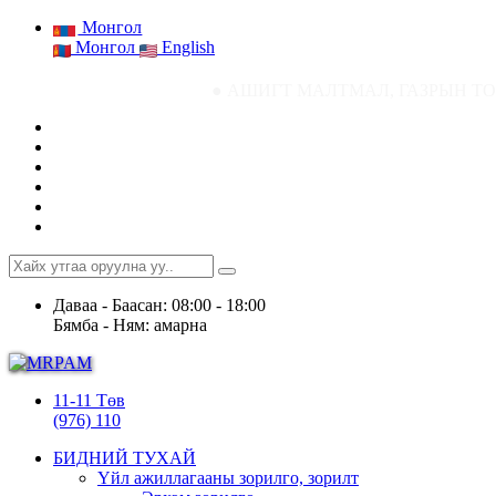
Монгол
Монгол
English
● АШИГТ МАЛТМАЛ, ГАЗРЫН ТОСНЫ ГАЗРЫН СТАТ
Даваа - Баасан: 08:00 - 18:00
Бямба - Ням: амарна
11-11 Төв
(976) 110
БИДНИЙ ТУХАЙ
Үйл ажиллагааны зорилго, зорилт