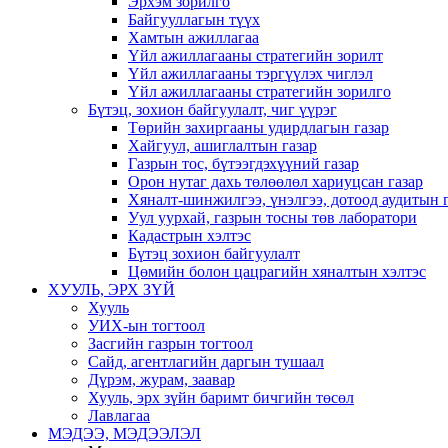
Эрхэм зорилго
Байгууллагын түүх
Хамтын ажиллагаа
Үйл ажиллагааны стратегийн зорилт
Үйл ажиллагааны тэргүүлэх чиглэл
Үйл ажиллагааны стратегийн зорилго
Бүтэц, зохион байгуулалт, чиг үүрэг
Төрийн захиргааны удирдлагын газар
Хайгуул, ашиглалтын газар
Газрын тос, бүтээгдэхүүний газар
Орон нутаг дахь төлөөлөл хариуцсан газар
Хяналт-шинжилгээ, үнэлгээ, дотоод аудитын 
Уул уурхай, газрын тосны төв лаборатори
Кадастрын хэлтэс
Бүтэц зохион байгуулалт
Цөмийн болон цацрагийн хяналтын хэлтэс
ХУУЛЬ, ЭРХ ЗҮЙ
Хууль
УИХ-ын тогтоол
Засгийн газрын тогтоол
Сайд, агентлагийн даргын тушаал
Дүрэм, журам, заавар
Хууль, эрх зүйн баримт бичгийн төсөл
Лавлагаа
МЭДЭЭ, МЭДЭЭЛЭЛ