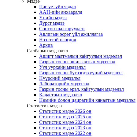
Мэдээ
Цаг үе, үйл явдал
ААН-ийн анхааралд
Үнийн мэдээ
Дүрст мэдээ
Сонгон шалгаруулалт
Авлигын эсрэг үйл ажиллагаа
Нээлттэй өгөгдөл
Архив
Салбарын мэдээлэл
Ашигт малтмалын хайгуулын мэдээлэл
Газрын тосны ашиглалтын мэдээлэл
Уул уурхайн мэдээлэл
Газрын тосны бүтээгдэхүүний мэдээлэл
Нүүрсний мэдээлэл
Лабораторийн мэдээлэл
Газрын тосны эрэл, хайгуулын мэдээлэл
Кадастрын мэдээлэл
Цөмийн болон цацрагийн хяналтын мэдээлэл
Статистик мэдээ
Статистик мэдээ 2026 он
Статистик мэдээ 2025 он
Статистик мэдээ 2024 он
Статистик мэдээ 2023 он
Статистик мэдээ 2022 он