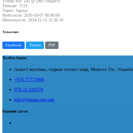
Үгийн тоо: 142 үг (961 тэмдэгт)
Уншсан: 3723
Төрөл: Зарлал
Нийтэлсэн: 2020-10-07 00:00:00
Шинэчилсэн: 2024-11-15 12:30:10
Хуваалцах
Facebook
Twitter
PDF
Холбоо барих
Ашигт малтмал, газрын тосны газар, Монгол Улс, Улаанба
+976 77771900
976-11-310370
info@mrpam.gov.mn
Биднийг дагах