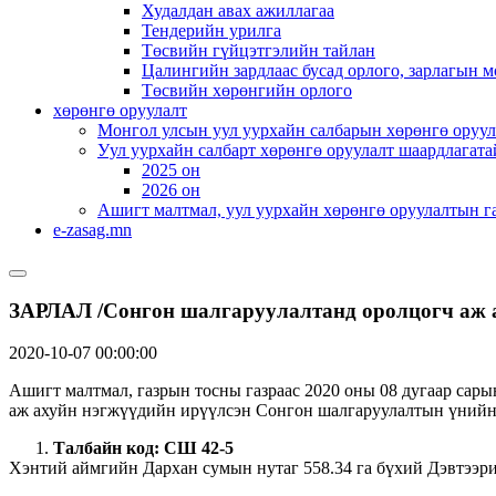
Худалдан авах ажиллагаа
Тендерийн урилга
Төсвийн гүйцэтгэлийн тайлан
Цалингийн зардлаас бусад орлого, зарлагын м
Төсвийн хөрөнгийн орлого
хөрөнгө оруулалт
Монгол улсын уул уурхайн салбарын хөрөнгө оруул
Уул уурхайн салбарт хөрөнгө оруулалт шаардлагата
2025 он
2026 он
Ашигт малтмал, уул уурхайн хөрөнгө оруулалтын г
e-zasag.mn
ЗАРЛАЛ /Сонгон шалгаруулалтанд оролцогч аж а
2020-10-07 00:00:00
Ашигт малтмал, газрын тосны газраас 2020 оны 08 дугаар сар
аж ахуйн нэгжүүдийн ирүүлсэн Сонгон шалгаруулалтын үнийн с
Талбайн код: СШ 42-
5
Хэнтий аймгийн Дархан сумын нутаг 558.34 га бүхий Дэвтээри