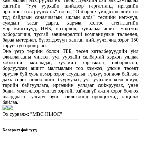
хамгааллыг нэвтрүүлэх нь” төсөл, Дэлхийн байгаль хамгаалах
сангийн “Уул уурхайн шийдвэр гаргалтанд иргэдийн
оролцоог нэвтрүүлэх нь” төсөл, “Олборлох үйлдвэрлэлийн ил
тод байдлын санаачлагын ажлын алба” төслийн нэгжүүд,
сумдын засаг дарга, харъяа хэлтэс агентлагийн
мэргэжилтнүүд, ИНБ, нөхөрлөл, хувиараа ашигт малтмал
олборлогчид, тусгай зөвшөөрөлтэй компаниудын төлөөлөл,
бараа материал, бүтээгдэхүүн ханган нийлүүлэгчид зэрэг 150
гаруй хүн оролцлоо.
Энэ үеэр төрийн болон ТББ, төсөл хөтөлбөрүүдийн үйл
ажиллагааны чиглэл, уул уурхайн салбартай хэрхэн уялдаа
хобоотой ажилладаг, хуулийн хэрэгжилт, олборлосон,
борлуулсан ашигт малтмалын тоо хэмжээ, улсын төсөвт
оруулж буй хувь нэмэр зэрэг асуудлыг түлхүү хөндөж байгаль
дахь сөрөг нөлөөллийг бууруулах, уул уурхайн компаниуд,
төрийн байгууллага, иргэдийн уялдааг сайжруулах, үнэн
бодит мэдээллээр хангах зэргийг зайлшгүй ажил хэрэг болгох
шаардлага тулгарч буйг зөвлөгөөнд оролцогчид онцолж
байлаа.
Эх сурвалж: "МВС НЬЮС"
Хавсралт файлууд