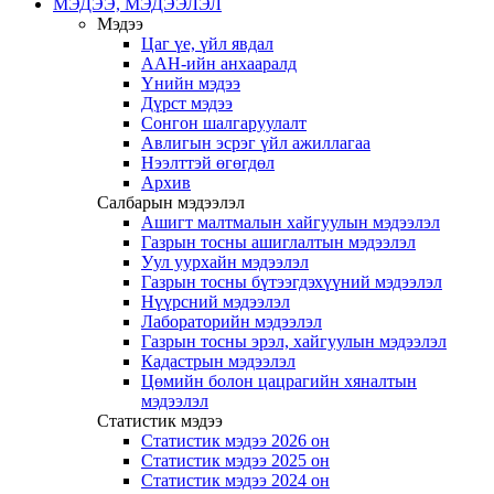
МЭДЭЭ, МЭДЭЭЛЭЛ
Мэдээ
Цаг үе, үйл явдал
ААН-ийн анхааралд
Үнийн мэдээ
Дүрст мэдээ
Сонгон шалгаруулалт
Авлигын эсрэг үйл ажиллагаа
Нээлттэй өгөгдөл
Архив
Салбарын мэдээлэл
Ашигт малтмалын хайгуулын мэдээлэл
Газрын тосны ашиглалтын мэдээлэл
Уул уурхайн мэдээлэл
Газрын тосны бүтээгдэхүүний мэдээлэл
Нүүрсний мэдээлэл
Лабораторийн мэдээлэл
Газрын тосны эрэл, хайгуулын мэдээлэл
Кадастрын мэдээлэл
Цөмийн болон цацрагийн хяналтын
мэдээлэл
Статистик мэдээ
Статистик мэдээ 2026 он
Статистик мэдээ 2025 он
Статистик мэдээ 2024 он