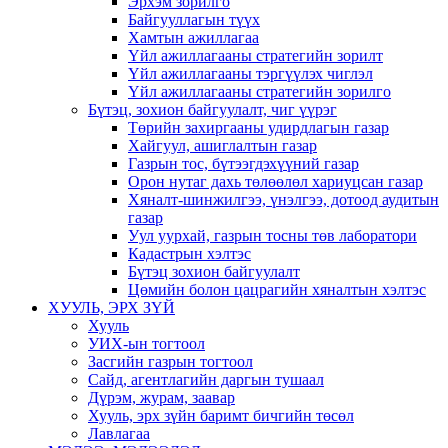
Эрхэм зорилго
Байгууллагын түүх
Хамтын ажиллагаа
Үйл ажиллагааны стратегийн зорилт
Үйл ажиллагааны тэргүүлэх чиглэл
Үйл ажиллагааны стратегийн зорилго
Бүтэц, зохион байгуулалт, чиг үүрэг
Төрийн захиргааны удирдлагын газар
Хайгуул, ашиглалтын газар
Газрын тос, бүтээгдэхүүний газар
Орон нутаг дахь төлөөлөл хариуцсан газар
Хяналт-шинжилгээ, үнэлгээ, дотоод аудитын
газар
Уул уурхай, газрын тосны төв лаборатори
Кадастрын хэлтэс
Бүтэц зохион байгуулалт
Цөмийн болон цацрагийн хяналтын хэлтэс
ХУУЛЬ, ЭРХ ЗҮЙ
Хууль
УИХ-ын тогтоол
Засгийн газрын тогтоол
Сайд, агентлагийн даргын тушаал
Дүрэм, журам, заавар
Хууль, эрх зүйн баримт бичгийн төсөл
Лавлагаа