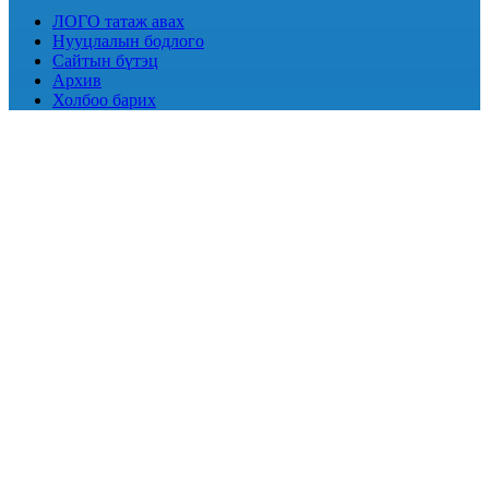
ЛОГО татаж авах
Нууцлалын бодлого
Сайтын бүтэц
Архив
Холбоо барих