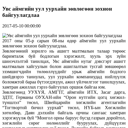
Увс аймгийн уул уурхайн зөвлөгөөн зохион
байгуулагдлаа
2017-05-10 00:00:00
2017 оны 05-р сарын 08-ны өдөр аймгийн уул уурхайн
зөвлөгөөн зохион байгуулагдлаа.
Зөвлөгөөний зорилго нь ашигт малтмалын талаар төрөөс
баримталж буй бодлогын хэрэгжилт, хууль эрх зүйн
шинэчлэлтэй танилцах, Увс аймгийн нутаг дэвсгэрт ашигт
малтмалын хайгуулын болон ашиглалтын тусгай зөвшөөрөл
эзэмшигчдийн төлөөллүүдийг урьж аймгийн бодлого
шийдвэрээ таниулах, уул уурхайн компаниудад нийлүүлэх
боломжтой бараа бүтээгдэхүүн, ажил үйлчилгээг танилцуулах,
хамтран ажиллах гэрээ байгуулах оршиж байгаа юм.
Зөвлөгөөнд УУХҮЯ, АМГТГ, аймгийн ИТХ, Засаг дарга,
ЗДТГ, Германы ОУХАН-ийн “Орон нутгийн цогц хөгжил-
түншлэл” төсөл, Швейцарийн хөгжлийн агентлагийн
“Тогтвортой бичил уурхай” төсөл, НҮБ-ын Хөгжлийн
хөтөлбөр, Даян дэлхийн байгаль орчны сангаас хамтран
хэрэгжүүлж буй “Монгол орны баруус бүсэд газрын доройтол,
хөгжлийн сөрөг нөлөөллийг бууруулах, дүйцүүлэн