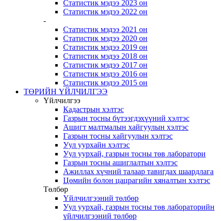
Статистик мэдээ 2023 он
Статистик мэдээ 2022 он
-
Статистик мэдээ 2021 он
Статистик мэдээ 2020 он
Статистик мэдээ 2019 он
Статистик мэдээ 2018 он
Статистик мэдээ 2017 он
Статистик мэдээ 2016 он
Статистик мэдээ 2015 он
ТӨРИЙН ҮЙЛЧИЛГЭЭ
Үйлчилгээ
Кадастрын хэлтэс
Газрын тосны бүтээгдэхүүний хэлтэс
Ашигт малтмалын хайгуулын хэлтэс
Газрын тосны хайгуулын хэлтэс
Уул уурхайн хэлтэс
Уул уурхай, газрын тосны төв лаборатори
Газрын тосны ашиглалтын хэлтэс
Ажиллах хүчний талаар тавигдах шаардлага
Цөмийн болон цацрагийн хяналтын хэлтэс
Төлбөр
Үйлчилгээний төлбөр
Уул уурхай, газрын тосны төв лабораторийн
үйлчилгээний төлбөр