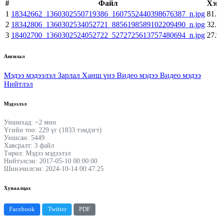
#
Файл
Хэ
1
18342662_1360302550719386_1607552440398676387_n.jpg
81
2
18342806_1360302534052721_8856198589102209490_n.jpg
32
3
18402700_1360302524052722_5272725613757480694_n.jpg
27
Ангилал
Мэдээ мэдээлэл
Зарлал
Ханш үнэ
Видео мэдээ
Видео мэдээ
Нийтлэл
Мэдээлэл
Уншихад: ~2 мин
Үгийн тоо: 229 үг (1833 тэмдэгт)
Уншсан: 5449
Хавсралт: 3 файл
Төрөл: Мэдээ мэдээлэл
Нийтэлсэн: 2017-05-10 00:00:00
Шинэчилсэн: 2024-10-14 00:47:25
Хуваалцах
Facebook
Twitter
PDF