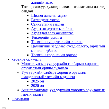
жилийн эцэс
Төсөв, санхүү, худалдан авах ажиллагааны ил тод
байдал
Шилэн дансны мэдээ
Батлагдсан төсөв
Санхүүгийн тайлан
Аудитын дүгнэлт, тайлан
Худалдан авах ажиллагаа
Тендерийн урилга
Төсвийн гүйцэтгэлийн тайлан
Цалингийн зардлаас бусад орлого, зарлагын
мөнгөн гүйлгээ
Төсвийн хөрөнгийн орлого
хөрөнгө оруулалт
Монгол улсын уул уурхайн салбарын хөрөнгө
оруулалтын орчны судалгаа
Уул уурхайн салбарт хөрөнгө оруулалт
шаардлагатай төслийн мэдээлэл
2025 он
2026 он
Ашигт малтмал, уул уурхайн хөрөнгө оруулалтын
гарын авлага
e-zasag.mn