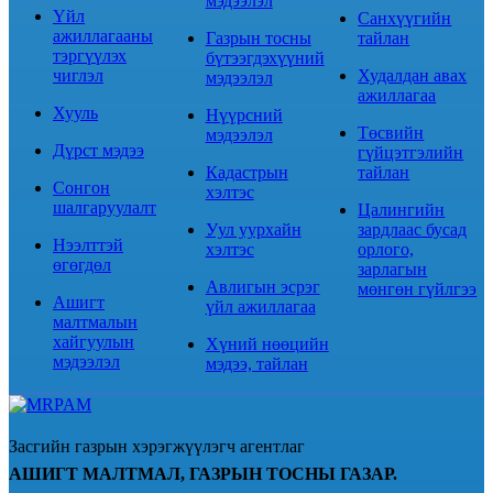
мэдээлэл
Үйл
Санхүүгийн
ажиллагааны
Газрын тосны
тайлан
тэргүүлэх
бүтээгдэхүүний
чиглэл
Худалдан авах
мэдээлэл
ажиллагаа
Хууль
Нүүрсний
Төсвийн
мэдээлэл
Дүрст мэдээ
гүйцэтгэлийн
Кадастрын
тайлан
Сонгон
хэлтэс
шалгаруулалт
Цалингийн
Уул уурхайн
зардлаас бусад
Нээлттэй
хэлтэс
орлого,
өгөгдөл
зарлагын
Авлигын эсрэг
мөнгөн гүйлгээ
Ашигт
үйл ажиллагаа
малтмалын
хайгуулын
Хүний нөөцийн
мэдээлэл
мэдээ, тайлан
Засгийн газрын хэрэгжүүлэгч агентлаг
АШИГТ МАЛТМАЛ, ГАЗРЫН ТОСНЫ ГАЗАР.