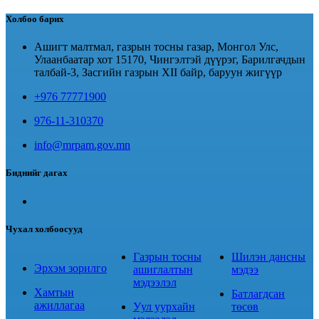
Холбоо барих
Ашигт малтмал, газрын тосны газар, Монгол Улс,
Улаанбаатар хот 15170, Чингэлтэй дүүрэг, Барилгачдын
талбай-3, Засгийн газрын XII байр, баруун жигүүр
+976 77771900
976-11-310370
info@mrpam.gov.mn
Биднийг дагах
Чухал холбоосууд
Газрын тосны
Шилэн дансны
Эрхэм зорилго
ашиглалтын
мэдээ
мэдээлэл
Хамтын
Батлагдсан
ажиллагаа
Уул уурхайн
төсөв