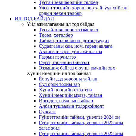
Тусгай зөвшөөрлийн төлбөр
Улсын төсвийн хөрөнгөөр хайгуул хийсэн
ордын нөхөн төлбөр
ИЛ ТОД БАЙДАЛ
Үйл ажиллагааны ил тод байдал
Тусгай зөвшөөрөл эзэмшигч
Төсөл, хөтөлбөр
Тайлан, төлөвлөгөө, дотоод аудит
Судалгааны сан, ном, гарын авлага
Авлигын эсрэг үйл ажиллагаа
Газрын гэрчилгээ
Гэрээ, гэрээний биелэлт
Эзэмшиж байгаа оюуны өмчийн эрх
Хүний нөөцийн ил тод байдал
Ёс зүйн дэд хорооны тайлан
Сул орон тооны зар
Хүний нөөцийн стратеги
Хүний нөөцийн мэдээ, тайлан
Өргөдөл, гомдлын тайлан
Албан тушаалын тодорхойлолт
Сургалт
Гүйцэтгэлийн тайлан, үнэлгээ 2024 он
Гүйцэтгэлийн тайлан, үнэлгээ 2025 оны
хагас жил
Гүйцэтгэлийн тайлан, үнэлгээ 2025 оны