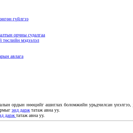
өнгөн гүйлгээ
алтын орчны судалгаа
й төслийн мэдээлэл
арын авлага
алын ордын нөөцийг ашиглах боломжийн урьдчилсан үнэлгээ, уу
журмыг
энд дарж
татаж авна уу.
нд дарж
татаж авна уу.