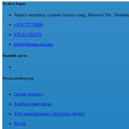
Холбоо барих
Ашигт малтмал, газрын тосны газар, Монгол Улс, Улаанба
+976 77771900
976-11-310370
info@mrpam.gov.mn
Биднийг дагах
Чухал холбоосууд
Эрхэм зорилго
Хамтын ажиллагаа
Үйл ажиллагааны тэргүүлэх чиглэл
Хууль