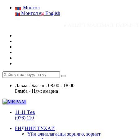
Монгол
Монгол
English
● АШИГТ МАЛТМАЛ, ГАЗРЫН ТОСНЫ ГАЗРЫН СТ
Даваа - Баасан: 08:00 - 18:00
Бямба - Ням: амарна
11-11 Төв
(976) 110
БИДНИЙ ТУХАЙ
Үйл ажиллагааны зорилго, зорилт