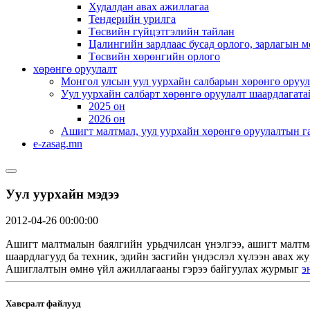
Худалдан авах ажиллагаа
Тендерийн урилга
Төсвийн гүйцэтгэлийн тайлан
Цалингийн зардлаас бусад орлого, зарлагын м
Төсвийн хөрөнгийн орлого
хөрөнгө оруулалт
Монгол улсын уул уурхайн салбарын хөрөнгө оруул
Уул уурхайн салбарт хөрөнгө оруулалт шаардлагата
2025 он
2026 он
Ашигт малтмал, уул уурхайн хөрөнгө оруулалтын г
e-zasag.mn
Уул уурхайн мэдээ
2012-04-26 00:00:00
Ашигт малтмалын баялгийн урьдчилсан үнэлгээ, ашигт малтм
шаардлагууд ба техник, эдийн засгийн үндэслэл хүлээн авах 
Ашиглалтын өмнө үйл ажиллагааны гэрээ байгуулах журмыг
э
Хавсралт файлууд