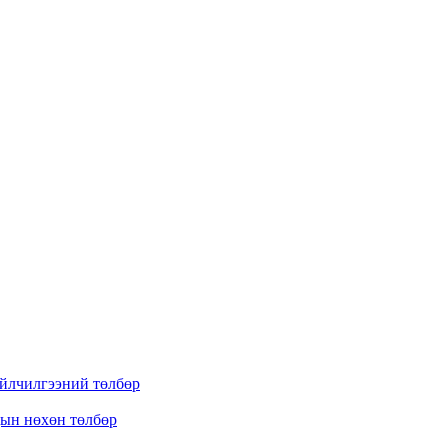
үйлчилгээний төлбөр
дын нөхөн төлбөр