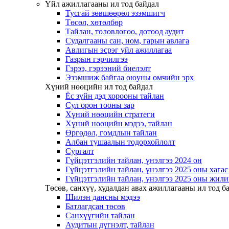
Үйл ажиллагааны ил тод байдал
Тусгай зөвшөөрөл эзэмшигч
Төсөл, хөтөлбөр
Тайлан, төлөвлөгөө, дотоод аудит
Судалгааны сан, ном, гарын авлага
Авлигын эсрэг үйл ажиллагаа
Газрын гэрчилгээ
Гэрээ, гэрээний биелэлт
Эзэмшиж байгаа оюуны өмчийн эрх
Хүний нөөцийн ил тод байдал
Ёс зүйн дэд хорооны тайлан
Сул орон тооны зар
Хүний нөөцийн стратеги
Хүний нөөцийн мэдээ, тайлан
Өргөдөл, гомдлын тайлан
Албан тушаалын тодорхойлолт
Сургалт
Гүйцэтгэлийн тайлан, үнэлгээ 2024 он
Гүйцэтгэлийн тайлан, үнэлгээ 2025 оны хага
Гүйцэтгэлийн тайлан, үнэлгээ 2025 оны жили
Төсөв, санхүү, худалдан авах ажиллагааны ил тод б
Шилэн дансны мэдээ
Батлагдсан төсөв
Санхүүгийн тайлан
Аудитын дүгнэлт, тайлан