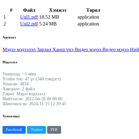
#
Файл
Хэмжээ
Төрөл
1
Uul1.pdf
18.52 MB
application
2
Uul2.pdf
5.24 MB
application
Ангилал
Мэдээ мэдээлэл
Зарлал
Ханш үнэ
Видео мэдээ
Видео мэдээ
Ний
Мэдээлэл
Уншихад: ~1 мин
Үгийн тоо: 47 үг (340 тэмдэгт)
Уншсан: 4834
Хавсралт: 2 файл
Төрөл: Мэдээ мэдээлэл
Нийтэлсэн: 2012-04-26 00:00:00
Шинэчилсэн: 2024-11-15 12:29:45
Хуваалцах
Facebook
Twitter
PDF