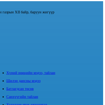
н газрын XII байр, баруун жигүүр
Хүний нөөцийн мэдээ, тайлан
Шилэн дансны мэдээ
Батлагдсан төсөв
Санхүүгийн тайлан
Худалдан авах ажиллагаа