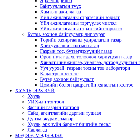
Эрхэм зорилго
Байгууллагын түүх
Хамтын ажиллагаа
Үйл ажиллагааны стратегийн зорилт
Үйл ажиллагааны тэргүүлэх чиглэл
Үйл ажиллагааны стратегийн зорилго
Бүтэц, зохион байгуулалт, чиг үүрэг
Төрийн захиргааны удирдлагын газар
Хайгуул, ашиглалтын газар
Газрын тос, бүтээгдэхүүний газар
Орон нутаг дахь төлөөлөл хариуцсан газар
Хяналт-шинжилгээ, үнэлгээ, дотоод аудитын 
Уул уурхай, газрын тосны төв лаборатори
Кадастрын хэлтэс
Бүтэц зохион байгуулалт
Цөмийн болон цацрагийн хяналтын хэлтэс
ХУУЛЬ, ЭРХ ЗҮЙ
Хууль
УИХ-ын тогтоол
Засгийн газрын тогтоол
Сайд, агентлагийн даргын тушаал
Дүрэм, журам, заавар
Хууль, эрх зүйн баримт бичгийн төсөл
Лавлагаа
МЭДЭЭ, МЭДЭЭЛЭЛ