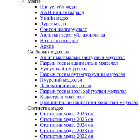
Мэдээ
Цаг үе, үйл явдал
ААН-ийн анхааралд
Үнийн мэдээ
Дүрст мэдээ
Сонгон шалгаруулалт
Авлигын эсрэг үйл ажиллагаа
Нээлттэй өгөгдөл
Архив
Салбарын мэдээлэл
Ашигт малтмалын хайгуулын мэдээлэл
Газрын тосны ашиглалтын мэдээлэл
Уул уурхайн мэдээлэл
Газрын тосны бүтээгдэхүүний мэдээлэл
Нүүрсний мэдээлэл
Лабораторийн мэдээлэл
Газрын тосны эрэл, хайгуулын мэдээлэл
Кадастрын мэдээлэл
Цөмийн болон цацрагийн хяналтын мэдээлэл
Статистик мэдээ
Статистик мэдээ 2026 он
Статистик мэдээ 2025 он
Статистик мэдээ 2024 он
Статистик мэдээ 2023 он
Статистик мэдээ 2022 он