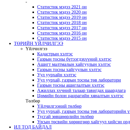
-
Статистик мэдээ 2021 он
Статистик мэдээ 2020 он
Статистик мэдээ 2019 он
Статистик мэдээ 2018 он
Статистик мэдээ 2017 он
Статистик мэдээ 2016 он
Статистик мэдээ 2015 он
ТӨРИЙН ҮЙЛЧИЛГЭЭ
Үйлчилгээ
Кадастрын хэлтэс
Газрын тосны бүтээгдэхүүний хэлтэс
Ашигт малтмалын хайгуулын хэлтэс
Газрын тосны хайгуулын хэлтэс
Уул уурхайн хэлтэс
Уул уурхай, газрын тосны төв лаборатори
Газрын тосны ашиглалтын хэлтэс
Ажиллах хүчний талаар тавигдах шаардлага
Цөмийн болон цацрагийн хяналтын хэлтэс
Төлбөр
Үйлчилгээний төлбөр
Уул уурхай, газрын тосны төв лабораторийн 
Тусгай зөвшөөрлийн төлбөр
Улсын төсвийн хөрөнгөөр хайгуул хийсэн ор
ИЛ ТОД БАЙДАЛ