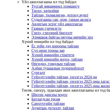
Үйл ажиллагааны ил тод байдал
Тусгай зөвшөөрөл эзэмшигч
Төсөл, хөтөлбөр
Тайлан, төлөвлөгөө, дотоод аудит
Судалгааны сан, ном, гарын авлага
Авлигын эсрэг үйл ажиллагаа
Газрын гэрчилгээ
Гэрээ, гэрээний биелэлт
Эзэмшиж байгаа оюуны өмчийн эрх
Хүний нөөцийн ил тод байдал
Ёс зүйн дэд хорооны тайлан
Сул орон тооны зар
Хүний нөөцийн стратеги
Хүний нөөцийн мэдээ, тайлан
Өргөдөл, гомдлын тайлан
Албан тушаалын тодорхойлолт
Сургалт
Гүйцэтгэлийн тайлан, үнэлгээ 2024 он
Гүйцэтгэлийн тайлан, үнэлгээ 2025 оны хага
Гүйцэтгэлийн тайлан, үнэлгээ 2025 оны жили
Төсөв, санхүү, худалдан авах ажиллагааны ил тод б
Шилэн дансны мэдээ
Батлагдсан төсөв
Санхүүгийн тайлан
Аудитын дүгнэлт, тайлан