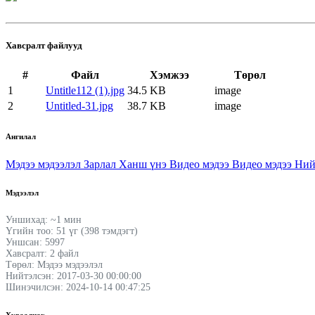
Хавсралт файлууд
#
Файл
Хэмжээ
Төрөл
1
Untitle112 (1).jpg
34.5 KB
image
2
Untitled-31.jpg
38.7 KB
image
Ангилал
Мэдээ мэдээлэл
Зарлал
Ханш үнэ
Видео мэдээ
Видео мэдээ
Ний
Мэдээлэл
Уншихад: ~1 мин
Үгийн тоо: 51 үг (398 тэмдэгт)
Уншсан: 5997
Хавсралт: 2 файл
Төрөл: Мэдээ мэдээлэл
Нийтэлсэн: 2017-03-30 00:00:00
Шинэчилсэн: 2024-10-14 00:47:25
Хуваалцах