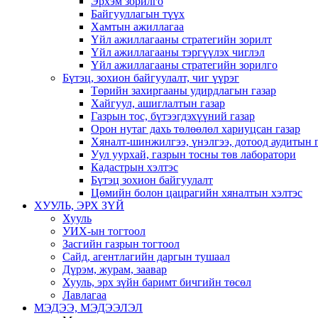
Эрхэм зорилго
Байгууллагын түүх
Хамтын ажиллагаа
Үйл ажиллагааны стратегийн зорилт
Үйл ажиллагааны тэргүүлэх чиглэл
Үйл ажиллагааны стратегийн зорилго
Бүтэц, зохион байгуулалт, чиг үүрэг
Төрийн захиргааны удирдлагын газар
Хайгуул, ашиглалтын газар
Газрын тос, бүтээгдэхүүний газар
Орон нутаг дахь төлөөлөл хариуцсан газар
Хяналт-шинжилгээ, үнэлгээ, дотоод аудитын 
Уул уурхай, газрын тосны төв лаборатори
Кадастрын хэлтэс
Бүтэц зохион байгуулалт
Цөмийн болон цацрагийн хяналтын хэлтэс
ХУУЛЬ, ЭРХ ЗҮЙ
Хууль
УИХ-ын тогтоол
Засгийн газрын тогтоол
Сайд, агентлагийн даргын тушаал
Дүрэм, журам, заавар
Хууль, эрх зүйн баримт бичгийн төсөл
Лавлагаа
МЭДЭЭ, МЭДЭЭЛЭЛ