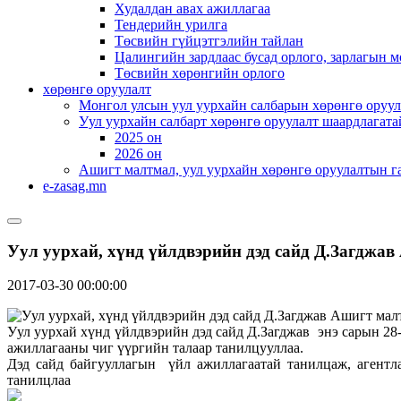
Худалдан авах ажиллагаа
Тендерийн урилга
Төсвийн гүйцэтгэлийн тайлан
Цалингийн зардлаас бусад орлого, зарлагын м
Төсвийн хөрөнгийн орлого
хөрөнгө оруулалт
Монгол улсын уул уурхайн салбарын хөрөнгө оруул
Уул уурхайн салбарт хөрөнгө оруулалт шаардлагата
2025 он
2026 он
Ашигт малтмал, уул уурхайн хөрөнгө оруулалтын г
e-zasag.mn
Уул уурхай, хүнд үйлдвэрийн дэд сайд Д.Загджав
2017-03-30 00:00:00
Уул уурхай хүнд үйлдвэрийн дэд сайд Д.Загджав энэ сарын 2
ажиллагааны чиг үүргийн талаар танилцууллаа.
Дэд сайд байгууллагын үйл ажиллагаатай танилцаж, агентл
танилцлаа