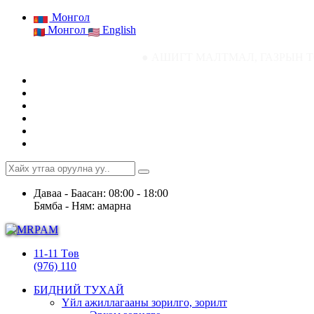
Монгол
Монгол
English
● АШИГТ МАЛТМАЛ, ГАЗРЫН ТОСНЫ ГАЗРЫН СТА
Даваа - Баасан: 08:00 - 18:00
Бямба - Ням: амарна
11-11 Төв
(976) 110
БИДНИЙ ТУХАЙ
Үйл ажиллагааны зорилго, зорилт