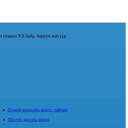
н газрын XII байр, баруун жигүүр
Хүний нөөцийн мэдээ, тайлан
Шилэн дансны мэдээ