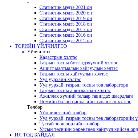
-
Статистик мэдээ 2021 он
Статистик мэдээ 2020 он
Статистик мэдээ 2019 он
Статистик мэдээ 2018 он
Статистик мэдээ 2017 он
Статистик мэдээ 2016 он
Статистик мэдээ 2015 он
ТӨРИЙН ҮЙЛЧИЛГЭЭ
Үйлчилгээ
Кадастрын хэлтэс
Газрын тосны бүтээгдэхүүний хэлтэс
Ашигт малтмалын хайгуулын хэлтэс
Газрын тосны хайгуулын хэлтэс
Уул уурхайн хэлтэс
Уул уурхай, газрын тосны төв лаборатори
Газрын тосны ашиглалтын хэлтэс
Ажиллах хүчний талаар тавигдах шаардлага
Цөмийн болон цацрагийн хяналтын хэлтэс
Төлбөр
Үйлчилгээний төлбөр
Уул уурхай, газрын тосны төв лабораторийн 
Тусгай зөвшөөрлийн төлбөр
Улсын төсвийн хөрөнгөөр хайгуул хийсэн ор
ИЛ ТОД БАЙДАЛ