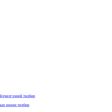
үйлчилгээний төлбөр
дын нөхөн төлбөр