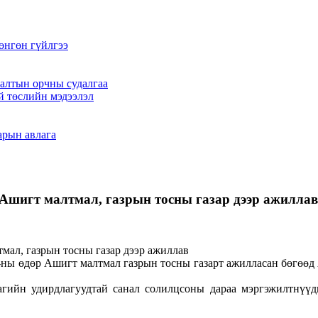
өнгөн гүйлгээ
алтын орчны судалгаа
й төслийн мэдээлэл
арын авлага
 Ашигт малтмал, газрын тосны газар дээр ажиллав
8-ны өдөр Ашигт малтмал газрын тосны газарт ажилласан бөгөө
агийн удирдлагуудтай санал солилцсоны дараа мэргэжилтнүү