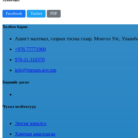
Facebook
Twitter
PDF
Холбоо барих
Ашигт малтмал, газрын тосны газар, Монгол Улс, Улаанба
+976 77771900
976-11-310370
info@mrpam.gov.mn
Биднийг дагах
Чухал холбоосууд
Эрхэм зорилго
Хамтын ажиллагаа