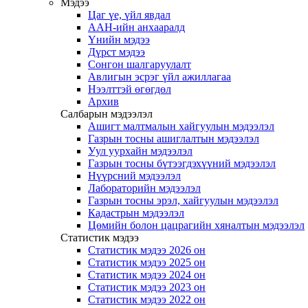
Мэдээ
Цаг үе, үйл явдал
ААН-ийн анхааралд
Үнийн мэдээ
Дүрст мэдээ
Сонгон шалгаруулалт
Авлигын эсрэг үйл ажиллагаа
Нээлттэй өгөгдөл
Архив
Салбарын мэдээлэл
Ашигт малтмалын хайгуулын мэдээлэл
Газрын тосны ашиглалтын мэдээлэл
Уул уурхайн мэдээлэл
Газрын тосны бүтээгдэхүүний мэдээлэл
Нүүрсний мэдээлэл
Лабораторийн мэдээлэл
Газрын тосны эрэл, хайгуулын мэдээлэл
Кадастрын мэдээлэл
Цөмийн болон цацрагийн хяналтын мэдээлэл
Статистик мэдээ
Статистик мэдээ 2026 он
Статистик мэдээ 2025 он
Статистик мэдээ 2024 он
Статистик мэдээ 2023 он
Статистик мэдээ 2022 он