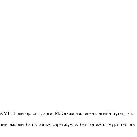
д АМГТГ-ын орлогч дарга М.Энхжаргал агентлагийн бүтэц, үйл
дийн ажлын байр, хийж хэрэгжүүлж байгаа ажил үүрэгтэй нь