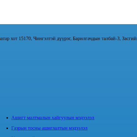
атар хот 15170, Чингэлтэй дүүрэг, Барилгачдын талбай-3, Засгий
Ашигт малтмалын хайгуулын мэдээлэл
Газрын тосны ашиглалтын мэдээлэл