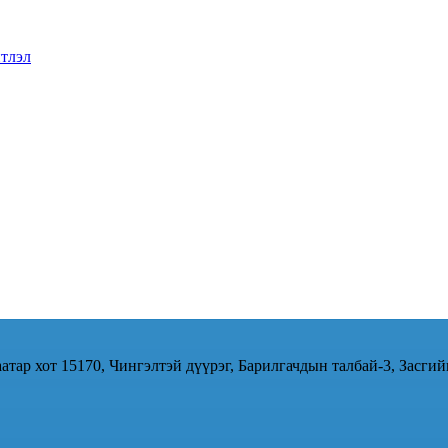
тлэл
атар хот 15170, Чингэлтэй дүүрэг, Барилгачдын талбай-3, Засгий