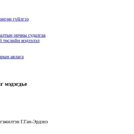
өнгөн гүйлгээ
алтын орчны судалгаа
й төслийн мэдээлэл
арын авлага
г мэдэгдье
ргэжилтэн Г.Ган-Эрдэнэ