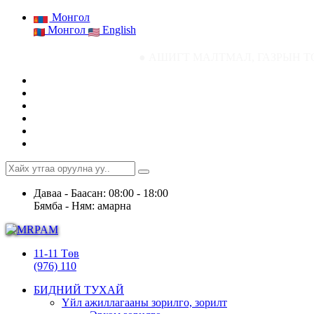
Монгол
Монгол
English
● АШИГТ МАЛТМАЛ, ГАЗРЫН ТОСНЫ ГАЗРЫН СТА
Даваа - Баасан: 08:00 - 18:00
Бямба - Ням: амарна
11-11 Төв
(976) 110
БИДНИЙ ТУХАЙ
Үйл ажиллагааны зорилго, зорилт