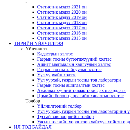
-
Статистик мэдээ 2021 он
Статистик мэдээ 2020 он
Статистик мэдээ 2019 он
Статистик мэдээ 2018 он
Статистик мэдээ 2017 он
Статистик мэдээ 2016 он
Статистик мэдээ 2015 он
ТӨРИЙН ҮЙЛЧИЛГЭЭ
Үйлчилгээ
Кадастрын хэлтэс
Газрын тосны бүтээгдэхүүний хэлтэс
Ашигт малтмалын хайгуулын хэлтэс
Газрын тосны хайгуулын хэлтэс
Уул уурхайн хэлтэс
Уул уурхай, газрын тосны төв лаборатори
Газрын тосны ашиглалтын хэлтэс
Ажиллах хүчний талаар тавигдах шаардлага
Цөмийн болон цацрагийн хяналтын хэлтэс
Төлбөр
Үйлчилгээний төлбөр
Уул уурхай, газрын тосны төв лабораторийн 
Тусгай зөвшөөрлийн төлбөр
Улсын төсвийн хөрөнгөөр хайгуул хийсэн ор
ИЛ ТОД БАЙДАЛ