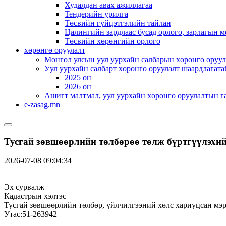
Худалдан авах ажиллагаа
Тендерийн урилга
Төсвийн гүйцэтгэлийн тайлан
Цалингийн зардлаас бусад орлого, зарлагын м
Төсвийн хөрөнгийн орлого
хөрөнгө оруулалт
Монгол улсын уул уурхайн салбарын хөрөнгө оруул
Уул уурхайн салбарт хөрөнгө оруулалт шаардлагата
2025 он
2026 он
Ашигт малтмал, уул уурхайн хөрөнгө оруулалтын г
e-zasag.mn
Тусгай зөвшөөрлийн төлбөрөө төлж бүртгүүлэхий
2026-07-08 09:04:34
Эх сурвалж
Кадастрын хэлтэс
Тусгай зөвшөөрлийн төлбөр, үйлчилгээний хөлс хариуцсан мэ
Утас:51-263942