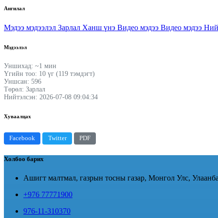
Ангилал
Мэдээ мэдээлэл
Зарлал
Ханш үнэ
Видео мэдээ
Видео мэдээ
Ний
Мэдээлэл
Уншихад: ~1 мин
Үгийн тоо: 10 үг (119 тэмдэгт)
Уншсан: 596
Төрөл: Зарлал
Нийтэлсэн: 2026-07-08 09:04:34
Хуваалцах
Facebook
Twitter
PDF
Холбоо барих
Ашигт малтмал, газрын тосны газар, Монгол Улс, Улаанба
+976 77771900
976-11-310370