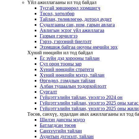
Үйл ажиллагааны ил тод байдал
Тусгай зөвшөөрөл эзэмшигч
Төсөл, хөтөлбөр
Тайлан, төлөвлөгөө, дотоод аудит
Судалгааны сан, ном, гарын авлага
Авлигын эсрэг үйл ажиллагаа
Газрын гэрчилгээ
Гэрээ, гэрээний биелэлт
Эзэмшиж байгаа оюуны өмчийн эрх
Хүний нөөцийн ил тод байдал
Ёс зүйн дэд хорооны тайлан
Сул орон тооны зар
Хүний нөөцийн стратеги
Хүний нөөцийн мэдээ, тайлан
Өргөдөл, гомдлын тайлан
Албан тушаалын тодорхойлолт
Сургалт
Гүйцэтгэлийн тайлан, үнэлгээ 2024 он
Гүйцэтгэлийн тайлан, үнэлгээ 2025 оны хага
Гүйцэтгэлийн тайлан, үнэлгээ 2025 оны жили
Төсөв, санхүү, худалдан авах ажиллагааны ил тод б
Шилэн дансны мэдээ
Батлагдсан төсөв
Санхүүгийн тайлан
Аудитын дүгнэлт, тайлан