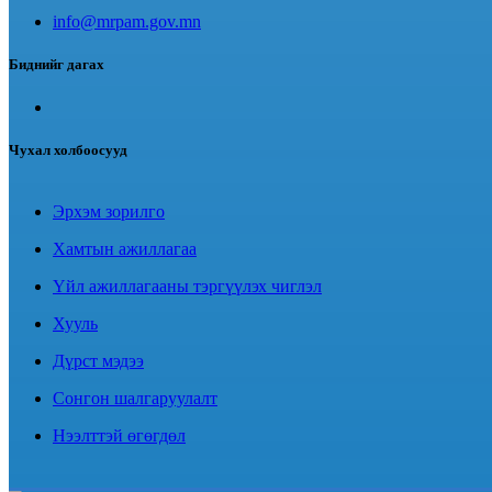
info@mrpam.gov.mn
Биднийг дагах
Чухал холбоосууд
Эрхэм зорилго
Хамтын ажиллагаа
Үйл ажиллагааны тэргүүлэх чиглэл
Хууль
Дүрст мэдээ
Сонгон шалгаруулалт
Нээлттэй өгөгдөл