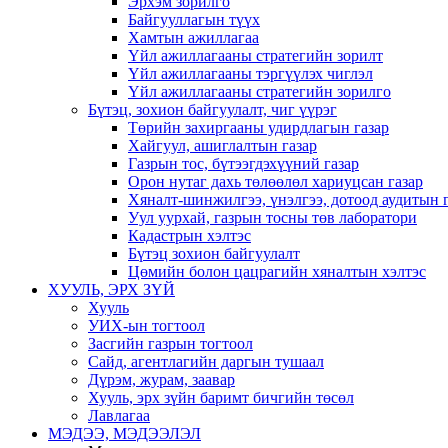
Эрхэм зорилго
Байгууллагын түүх
Хамтын ажиллагаа
Үйл ажиллагааны стратегийн зорилт
Үйл ажиллагааны тэргүүлэх чиглэл
Үйл ажиллагааны стратегийн зорилго
Бүтэц, зохион байгуулалт, чиг үүрэг
Төрийн захиргааны удирдлагын газар
Хайгуул, ашиглалтын газар
Газрын тос, бүтээгдэхүүний газар
Орон нутаг дахь төлөөлөл хариуцсан газар
Хяналт-шинжилгээ, үнэлгээ, дотоод аудитын 
Уул уурхай, газрын тосны төв лаборатори
Кадастрын хэлтэс
Бүтэц зохион байгуулалт
Цөмийн болон цацрагийн хяналтын хэлтэс
ХУУЛЬ, ЭРХ ЗҮЙ
Хууль
УИХ-ын тогтоол
Засгийн газрын тогтоол
Сайд, агентлагийн даргын тушаал
Дүрэм, журам, заавар
Хууль, эрх зүйн баримт бичгийн төсөл
Лавлагаа
МЭДЭЭ, МЭДЭЭЛЭЛ