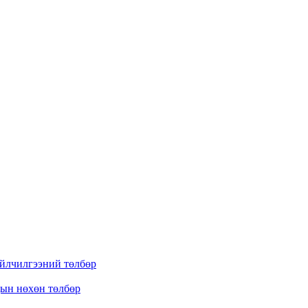
үйлчилгээний төлбөр
дын нөхөн төлбөр