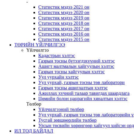
-
Статистик мэдээ 2021 он
Статистик мэдээ 2020 он
Статистик мэдээ 2019 он
Статистик мэдээ 2018 он
Статистик мэдээ 2017 он
Статистик мэдээ 2016 он
Статистик мэдээ 2015 он
ТӨРИЙН ҮЙЛЧИЛГЭЭ
Үйлчилгээ
Кадастрын хэлтэс
Газрын тосны бүтээгдэхүүний хэлтэс
Ашигт малтмалын хайгуулын хэлтэс
Газрын тосны хайгуулын хэлтэс
Уул уурхайн хэлтэс
Уул уурхай, газрын тосны төв лаборатори
Газрын тосны ашиглалтын хэлтэс
Ажиллах хүчний талаар тавигдах шаардлага
Цөмийн болон цацрагийн хяналтын хэлтэс
Төлбөр
Үйлчилгээний төлбөр
Уул уурхай, газрын тосны төв лабораторийн 
Тусгай зөвшөөрлийн төлбөр
Улсын төсвийн хөрөнгөөр хайгуул хийсэн ор
ИЛ ТОД БАЙДАЛ