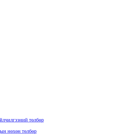
үйлчилгээний төлбөр
дын нөхөн төлбөр