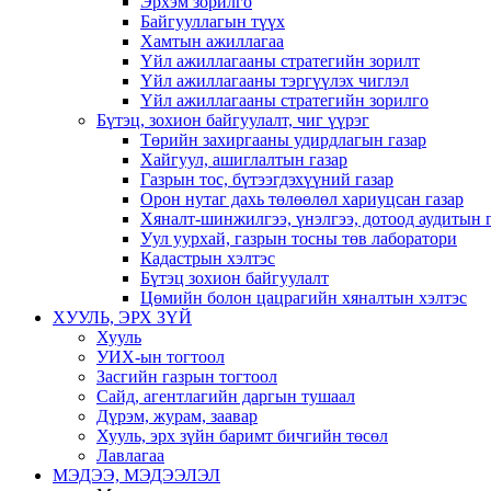
Эрхэм зорилго
Байгууллагын түүх
Хамтын ажиллагаа
Үйл ажиллагааны стратегийн зорилт
Үйл ажиллагааны тэргүүлэх чиглэл
Үйл ажиллагааны стратегийн зорилго
Бүтэц, зохион байгуулалт, чиг үүрэг
Төрийн захиргааны удирдлагын газар
Хайгуул, ашиглалтын газар
Газрын тос, бүтээгдэхүүний газар
Орон нутаг дахь төлөөлөл хариуцсан газар
Хяналт-шинжилгээ, үнэлгээ, дотоод аудитын 
Уул уурхай, газрын тосны төв лаборатори
Кадастрын хэлтэс
Бүтэц зохион байгуулалт
Цөмийн болон цацрагийн хяналтын хэлтэс
ХУУЛЬ, ЭРХ ЗҮЙ
Хууль
УИХ-ын тогтоол
Засгийн газрын тогтоол
Сайд, агентлагийн даргын тушаал
Дүрэм, журам, заавар
Хууль, эрх зүйн баримт бичгийн төсөл
Лавлагаа
МЭДЭЭ, МЭДЭЭЛЭЛ