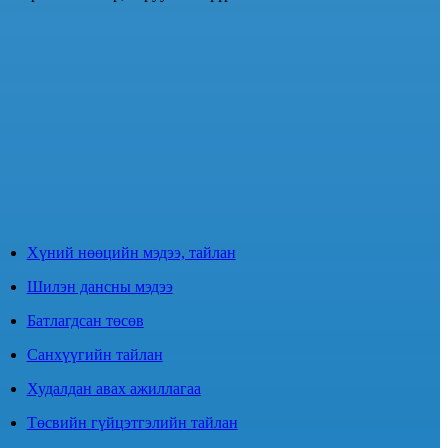
Хүний нөөцийн мэдээ, тайлан
Шилэн дансны мэдээ
Батлагдсан төсөв
Санхүүгийн тайлан
Худалдан авах ажиллагаа
Төсвийн гүйцэтгэлийн тайлан