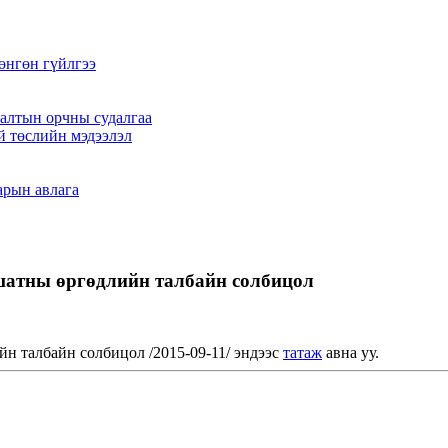
өнгөн гүйлгээ
алтын орчны судалгаа
й төслийн мэдээлэл
арын авлага
шатны өргөдлийн талбайн солбицол
н талбайн солбицол /2015-09-11/ эндээс
татаж
авна уу.