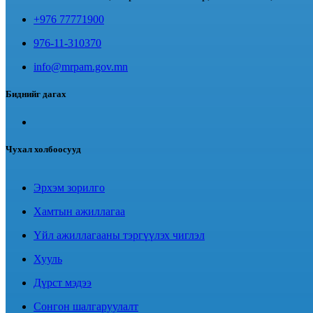
+976 77771900
976-11-310370
info@mrpam.gov.mn
Биднийг дагах
Чухал холбоосууд
Эрхэм зорилго
Хамтын ажиллагаа
Үйл ажиллагааны тэргүүлэх чиглэл
Хууль
Дүрст мэдээ
Сонгон шалгаруулалт