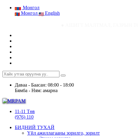
Монгол
Монгол
English
● АШИГТ МАЛТМАЛ, ГАЗРЫН ТОСНЫ ГАЗРЫН СТА
Даваа - Баасан: 08:00 - 18:00
Бямба - Ням: амарна
11-11 Төв
(976) 110
БИДНИЙ ТУХАЙ
Үйл ажиллагааны зорилго, зорилт