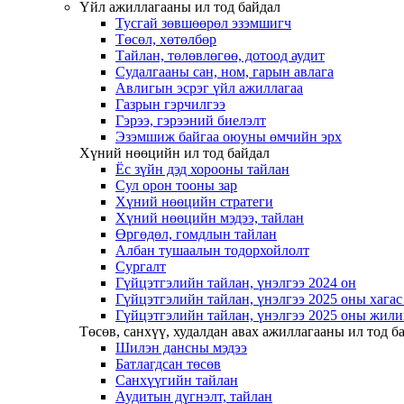
Үйл ажиллагааны ил тод байдал
Тусгай зөвшөөрөл эзэмшигч
Төсөл, хөтөлбөр
Тайлан, төлөвлөгөө, дотоод аудит
Судалгааны сан, ном, гарын авлага
Авлигын эсрэг үйл ажиллагаа
Газрын гэрчилгээ
Гэрээ, гэрээний биелэлт
Эзэмшиж байгаа оюуны өмчийн эрх
Хүний нөөцийн ил тод байдал
Ёс зүйн дэд хорооны тайлан
Сул орон тооны зар
Хүний нөөцийн стратеги
Хүний нөөцийн мэдээ, тайлан
Өргөдөл, гомдлын тайлан
Албан тушаалын тодорхойлолт
Сургалт
Гүйцэтгэлийн тайлан, үнэлгээ 2024 он
Гүйцэтгэлийн тайлан, үнэлгээ 2025 оны хага
Гүйцэтгэлийн тайлан, үнэлгээ 2025 оны жили
Төсөв, санхүү, худалдан авах ажиллагааны ил тод б
Шилэн дансны мэдээ
Батлагдсан төсөв
Санхүүгийн тайлан
Аудитын дүгнэлт, тайлан