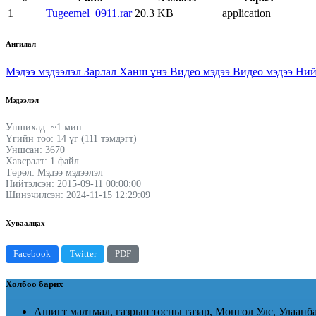
1
Tugeemel_0911.rar
20.3 KB
application
Ангилал
Мэдээ мэдээлэл
Зарлал
Ханш үнэ
Видео мэдээ
Видео мэдээ
Ний
Мэдээлэл
Уншихад: ~1 мин
Үгийн тоо: 14 үг (111 тэмдэгт)
Уншсан: 3670
Хавсралт: 1 файл
Төрөл: Мэдээ мэдээлэл
Нийтэлсэн: 2015-09-11 00:00:00
Шинэчилсэн: 2024-11-15 12:29:09
Хуваалцах
Facebook
Twitter
PDF
Холбоо барих
Ашигт малтмал, газрын тосны газар, Монгол Улс, Улаанба