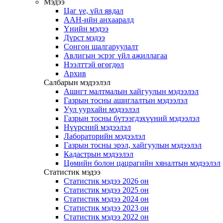
Мэдээ
Цаг үе, үйл явдал
ААН-ийн анхааралд
Үнийн мэдээ
Дүрст мэдээ
Сонгон шалгаруулалт
Авлигын эсрэг үйл ажиллагаа
Нээлттэй өгөгдөл
Архив
Салбарын мэдээлэл
Ашигт малтмалын хайгуулын мэдээлэл
Газрын тосны ашиглалтын мэдээлэл
Уул уурхайн мэдээлэл
Газрын тосны бүтээгдэхүүний мэдээлэл
Нүүрсний мэдээлэл
Лабораторийн мэдээлэл
Газрын тосны эрэл, хайгуулын мэдээлэл
Кадастрын мэдээлэл
Цөмийн болон цацрагийн хяналтын мэдээлэл
Статистик мэдээ
Статистик мэдээ 2026 он
Статистик мэдээ 2025 он
Статистик мэдээ 2024 он
Статистик мэдээ 2023 он
Статистик мэдээ 2022 он