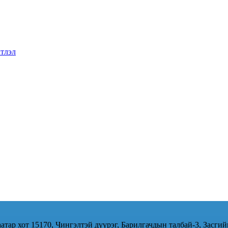
тлэл
атар хот 15170, Чингэлтэй дүүрэг, Барилгачдын талбай-3, Засгий