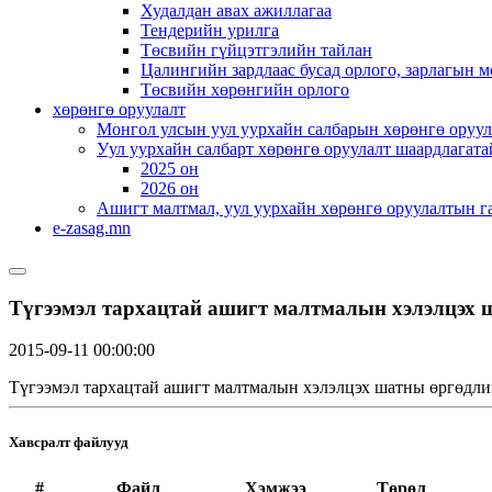
Худалдан авах ажиллагаа
Тендерийн урилга
Төсвийн гүйцэтгэлийн тайлан
Цалингийн зардлаас бусад орлого, зарлагын м
Төсвийн хөрөнгийн орлого
хөрөнгө оруулалт
Монгол улсын уул уурхайн салбарын хөрөнгө оруул
Уул уурхайн салбарт хөрөнгө оруулалт шаардлагата
2025 он
2026 он
Ашигт малтмал, уул уурхайн хөрөнгө оруулалтын г
e-zasag.mn
Түгээмэл тархацтай ашигт малтмалын хэлэлцэх 
2015-09-11 00:00:00
Түгээмэл тархацтай ашигт малтмалын хэлэлцэх шатны өргөдлий
Хавсралт файлууд
#
Файл
Хэмжээ
Төрөл