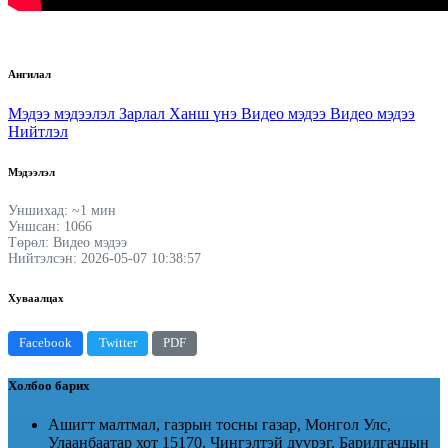
Ангилал
Мэдээ мэдээлэл
Зарлал
Ханш үнэ
Видео мэдээ
Видео мэдээ
Нийтлэл
Мэдээлэл
Уншихад: ~1 мин
Уншсан: 1066
Төрөл: Видео мэдээ
Нийтэлсэн: 2026-05-07 10:38:57
Хуваалцах
Facebook
Twitter
PDF
Холбоо барих
Ашигт малтмал, газрын тосны газар, Монгол Улс,
Улаанбаатар хот 15170, Чингэлтэй дүүрэг, Барилгачдын