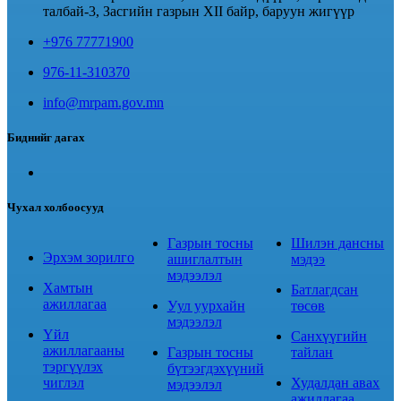
талбай-3, Засгийн газрын XII байр, баруун жигүүр
+976 77771900
976-11-310370
info@mrpam.gov.mn
Биднийг дагах
Чухал холбоосууд
Газрын тосны
Шилэн дансны
Эрхэм зорилго
ашиглалтын
мэдээ
мэдээлэл
Хамтын
Батлагдсан
ажиллагаа
Уул уурхайн
төсөв
мэдээлэл
Үйл
Санхүүгийн
ажиллагааны
Газрын тосны
тайлан
тэргүүлэх
бүтээгдэхүүний
чиглэл
Худалдан авах
мэдээлэл
ажиллагаа