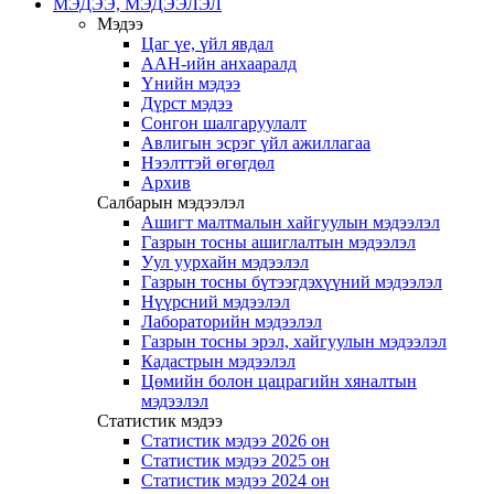
МЭДЭЭ, МЭДЭЭЛЭЛ
Мэдээ
Цаг үе, үйл явдал
ААН-ийн анхааралд
Үнийн мэдээ
Дүрст мэдээ
Сонгон шалгаруулалт
Авлигын эсрэг үйл ажиллагаа
Нээлттэй өгөгдөл
Архив
Салбарын мэдээлэл
Ашигт малтмалын хайгуулын мэдээлэл
Газрын тосны ашиглалтын мэдээлэл
Уул уурхайн мэдээлэл
Газрын тосны бүтээгдэхүүний мэдээлэл
Нүүрсний мэдээлэл
Лабораторийн мэдээлэл
Газрын тосны эрэл, хайгуулын мэдээлэл
Кадастрын мэдээлэл
Цөмийн болон цацрагийн хяналтын
мэдээлэл
Статистик мэдээ
Статистик мэдээ 2026 он
Статистик мэдээ 2025 он
Статистик мэдээ 2024 он