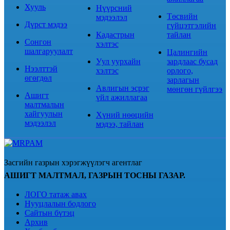
Хууль
Нүүрсний
Төсвийн
мэдээлэл
Дүрст мэдээ
гүйцэтгэлийн
Кадастрын
тайлан
Сонгон
хэлтэс
шалгаруулалт
Цалингийн
Уул уурхайн
зардлаас бусад
Нээлттэй
хэлтэс
орлого,
өгөгдөл
зарлагын
Авлигын эсрэг
мөнгөн гүйлгээ
Ашигт
үйл ажиллагаа
малтмалын
хайгуулын
Хүний нөөцийн
мэдээлэл
мэдээ, тайлан
Засгийн газрын хэрэгжүүлэгч агентлаг
АШИГТ МАЛТМАЛ, ГАЗРЫН ТОСНЫ ГАЗАР.
ЛОГО татаж авах
Нууцлалын бодлого
Сайтын бүтэц
Архив