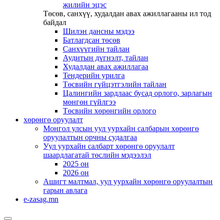
жилийн эцэс
Төсөв, санхүү, худалдан авах ажиллагааны ил тод
байдал
Шилэн дансны мэдээ
Батлагдсан төсөв
Санхүүгийн тайлан
Аудитын дүгнэлт, тайлан
Худалдан авах ажиллагаа
Тендерийн урилга
Төсвийн гүйцэтгэлийн тайлан
Цалингийн зардлаас бусад орлого, зарлагын
мөнгөн гүйлгээ
Төсвийн хөрөнгийн орлого
хөрөнгө оруулалт
Монгол улсын уул уурхайн салбарын хөрөнгө
оруулалтын орчны судалгаа
Уул уурхайн салбарт хөрөнгө оруулалт
шаардлагатай төслийн мэдээлэл
2025 он
2026 он
Ашигт малтмал, уул уурхайн хөрөнгө оруулалтын
гарын авлага
e-zasag.mn