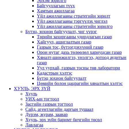
Эрхэм зорилго
Байгууллагын түүх
Хамтын ажиллагаа
Үйл ажиллагааны стратегийн зорилт
Үйл ажиллагааны тэргүүлэх чиглэл
Үйл ажиллагааны стратегийн зорилго
Бүтэц, зохион байгуулалт, чиг үүрэг
Төрийн захиргааны удирдлагын газар
Хайгуул, ашиглалтын газар
Газрын тос, бүтээгдэхүүний газар
Орон нутаг дахь төлөөлөл хариуцсан газар
Хяналт-шинжилгээ, үнэлгээ, дотоод аудитын
газар
Уул уурхай, газрын тосны төв лаборатори
Кадастрын хэлтэс
Бүтэц зохион байгуулалт
Цөмийн болон цацрагийн хяналтын хэлтэс
ХУУЛЬ, ЭРХ ЗҮЙ
Хууль
УИХ-ын тогтоол
Засгийн газрын тогтоол
Сайд, агентлагийн даргын тушаал
Дүрэм, журам, заавар
Хууль, эрх зүйн баримт бичгийн төсөл
Лавлагаа