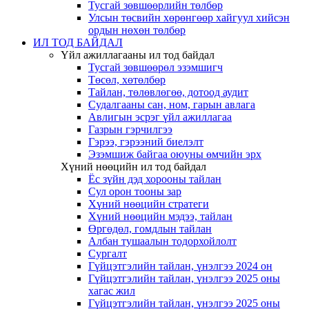
Тусгай зөвшөөрлийн төлбөр
Улсын төсвийн хөрөнгөөр хайгуул хийсэн
ордын нөхөн төлбөр
ИЛ ТОД БАЙДАЛ
Үйл ажиллагааны ил тод байдал
Тусгай зөвшөөрөл эзэмшигч
Төсөл, хөтөлбөр
Тайлан, төлөвлөгөө, дотоод аудит
Судалгааны сан, ном, гарын авлага
Авлигын эсрэг үйл ажиллагаа
Газрын гэрчилгээ
Гэрээ, гэрээний биелэлт
Эзэмшиж байгаа оюуны өмчийн эрх
Хүний нөөцийн ил тод байдал
Ёс зүйн дэд хорооны тайлан
Сул орон тооны зар
Хүний нөөцийн стратеги
Хүний нөөцийн мэдээ, тайлан
Өргөдөл, гомдлын тайлан
Албан тушаалын тодорхойлолт
Сургалт
Гүйцэтгэлийн тайлан, үнэлгээ 2024 он
Гүйцэтгэлийн тайлан, үнэлгээ 2025 оны
хагас жил
Гүйцэтгэлийн тайлан, үнэлгээ 2025 оны