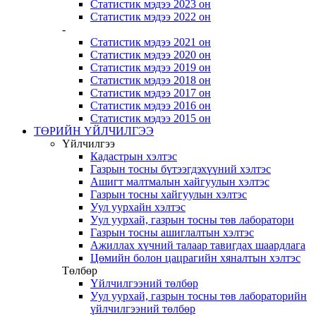
Статистик мэдээ 2023 он
Статистик мэдээ 2022 он
-
Статистик мэдээ 2021 он
Статистик мэдээ 2020 он
Статистик мэдээ 2019 он
Статистик мэдээ 2018 он
Статистик мэдээ 2017 он
Статистик мэдээ 2016 он
Статистик мэдээ 2015 он
ТӨРИЙН ҮЙЛЧИЛГЭЭ
Үйлчилгээ
Кадастрын хэлтэс
Газрын тосны бүтээгдэхүүний хэлтэс
Ашигт малтмалын хайгуулын хэлтэс
Газрын тосны хайгуулын хэлтэс
Уул уурхайн хэлтэс
Уул уурхай, газрын тосны төв лаборатори
Газрын тосны ашиглалтын хэлтэс
Ажиллах хүчний талаар тавигдах шаардлага
Цөмийн болон цацрагийн хяналтын хэлтэс
Төлбөр
Үйлчилгээний төлбөр
Уул уурхай, газрын тосны төв лабораторийн
үйлчилгээний төлбөр