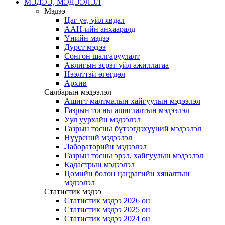
МЭДЭЭ, МЭДЭЭЛЭЛ
Мэдээ
Цаг үе, үйл явдал
ААН-ийн анхааралд
Үнийн мэдээ
Дүрст мэдээ
Сонгон шалгаруулалт
Авлигын эсрэг үйл ажиллагаа
Нээлттэй өгөгдөл
Архив
Салбарын мэдээлэл
Ашигт малтмалын хайгуулын мэдээлэл
Газрын тосны ашиглалтын мэдээлэл
Уул уурхайн мэдээлэл
Газрын тосны бүтээгдэхүүний мэдээлэл
Нүүрсний мэдээлэл
Лабораторийн мэдээлэл
Газрын тосны эрэл, хайгуулын мэдээлэл
Кадастрын мэдээлэл
Цөмийн болон цацрагийн хяналтын
мэдээлэл
Статистик мэдээ
Статистик мэдээ 2026 он
Статистик мэдээ 2025 он
Статистик мэдээ 2024 он