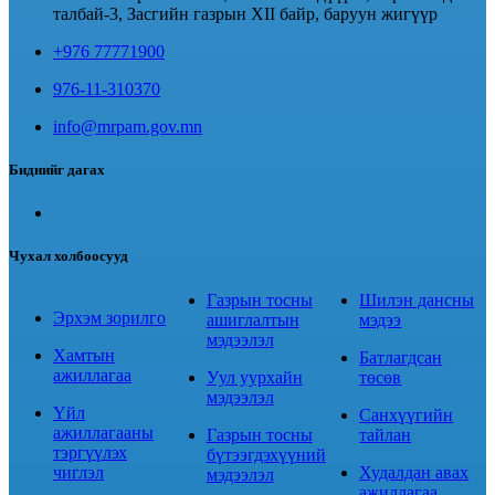
талбай-3, Засгийн газрын XII байр, баруун жигүүр
+976 77771900
976-11-310370
info@mrpam.gov.mn
Биднийг дагах
Чухал холбоосууд
Газрын тосны
Шилэн дансны
Эрхэм зорилго
ашиглалтын
мэдээ
мэдээлэл
Хамтын
Батлагдсан
ажиллагаа
Уул уурхайн
төсөв
мэдээлэл
Үйл
Санхүүгийн
ажиллагааны
Газрын тосны
тайлан
тэргүүлэх
бүтээгдэхүүний
чиглэл
Худалдан авах
мэдээлэл
ажиллагаа