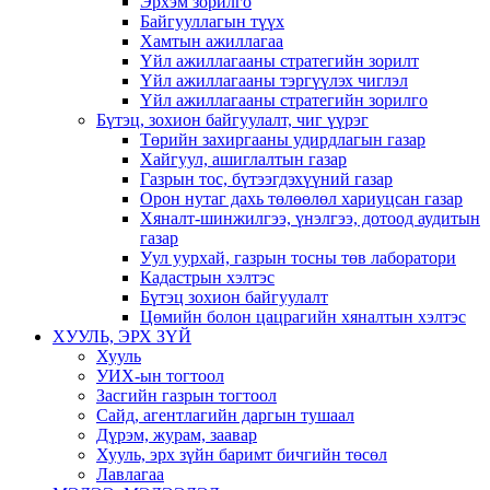
Эрхэм зорилго
Байгууллагын түүх
Хамтын ажиллагаа
Үйл ажиллагааны стратегийн зорилт
Үйл ажиллагааны тэргүүлэх чиглэл
Үйл ажиллагааны стратегийн зорилго
Бүтэц, зохион байгуулалт, чиг үүрэг
Төрийн захиргааны удирдлагын газар
Хайгуул, ашиглалтын газар
Газрын тос, бүтээгдэхүүний газар
Орон нутаг дахь төлөөлөл хариуцсан газар
Хяналт-шинжилгээ, үнэлгээ, дотоод аудитын
газар
Уул уурхай, газрын тосны төв лаборатори
Кадастрын хэлтэс
Бүтэц зохион байгуулалт
Цөмийн болон цацрагийн хяналтын хэлтэс
ХУУЛЬ, ЭРХ ЗҮЙ
Хууль
УИХ-ын тогтоол
Засгийн газрын тогтоол
Сайд, агентлагийн даргын тушаал
Дүрэм, журам, заавар
Хууль, эрх зүйн баримт бичгийн төсөл
Лавлагаа