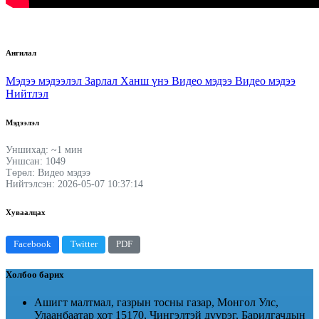
Ангилал
Мэдээ мэдээлэл
Зарлал
Ханш үнэ
Видео мэдээ
Видео мэдээ
Нийтлэл
Мэдээлэл
Уншихад: ~1 мин
Уншсан: 1049
Төрөл: Видео мэдээ
Нийтэлсэн: 2026-05-07 10:37:14
Хуваалцах
Facebook
Twitter
PDF
Холбоо барих
Ашигт малтмал, газрын тосны газар, Монгол Улс,
Улаанбаатар хот 15170, Чингэлтэй дүүрэг, Барилгачдын