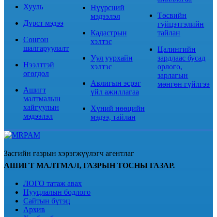
Хууль
Нүүрсний
Төсвийн
мэдээлэл
Дүрст мэдээ
гүйцэтгэлийн
Кадастрын
тайлан
Сонгон
хэлтэс
шалгаруулалт
Цалингийн
Уул уурхайн
зардлаас бусад
Нээлттэй
хэлтэс
орлого,
өгөгдөл
зарлагын
Авлигын эсрэг
мөнгөн гүйлгээ
Ашигт
үйл ажиллагаа
малтмалын
хайгуулын
Хүний нөөцийн
мэдээлэл
мэдээ, тайлан
Засгийн газрын хэрэгжүүлэгч агентлаг
АШИГТ МАЛТМАЛ, ГАЗРЫН ТОСНЫ ГАЗАР.
ЛОГО татаж авах
Нууцлалын бодлого
Сайтын бүтэц
Архив