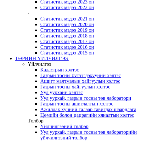
Статистик мэдээ 2023 он
Статистик мэдээ 2022 он
-
Статистик мэдээ 2021 он
Статистик мэдээ 2020 он
Статистик мэдээ 2019 он
Статистик мэдээ 2018 он
Статистик мэдээ 2017 он
Статистик мэдээ 2016 он
Статистик мэдээ 2015 он
ТӨРИЙН ҮЙЛЧИЛГЭЭ
Үйлчилгээ
Кадастрын хэлтэс
Газрын тосны бүтээгдэхүүний хэлтэс
Ашигт малтмалын хайгуулын хэлтэс
Газрын тосны хайгуулын хэлтэс
Уул уурхайн хэлтэс
Уул уурхай, газрын тосны төв лаборатори
Газрын тосны ашиглалтын хэлтэс
Ажиллах хүчний талаар тавигдах шаардлага
Цөмийн болон цацрагийн хяналтын хэлтэс
Төлбөр
Үйлчилгээний төлбөр
Уул уурхай, газрын тосны төв лабораторийн
үйлчилгээний төлбөр