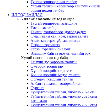
Тусгай зөвшөөрлийн төлбөр
Улсын төсвийн хөрөнгөөр хайгуул хийсэн
ордын нөхөн төлбөр
ИЛ ТОД БАЙДАЛ
Үйл ажиллагааны ил тод байдал
Тусгай зөвшөөрөл эзэмшигч
Төсөл, хөтөлбөр
Тайлан, төлөвлөгөө, дотоод аудит
Судалгааны сан, ном, гарын авлага
Авлигын эсрэг үйл ажиллагаа
Газрын гэрчилгээ
Гэрээ, гэрээний биелэлт
Эзэмшиж байгаа оюуны өмчийн эрх
Хүний нөөцийн ил тод байдал
Ёс зүйн дэд хорооны тайлан
Сул орон тооны зар
Хүний нөөцийн стратеги
Хүний нөөцийн мэдээ, тайлан
Өргөдөл, гомдлын тайлан
Албан тушаалын тодорхойлолт
Сургалт
Гүйцэтгэлийн тайлан, үнэлгээ 2024 он
Гүйцэтгэлийн тайлан, үнэлгээ 2025 оны
хагас жил
Гүйцэтгэлийн тайлан, үнэлгээ 2025 оны