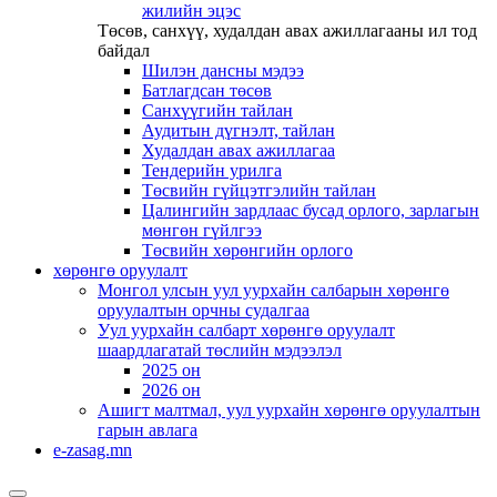
жилийн эцэс
Төсөв, санхүү, худалдан авах ажиллагааны ил тод
байдал
Шилэн дансны мэдээ
Батлагдсан төсөв
Санхүүгийн тайлан
Аудитын дүгнэлт, тайлан
Худалдан авах ажиллагаа
Тендерийн урилга
Төсвийн гүйцэтгэлийн тайлан
Цалингийн зардлаас бусад орлого, зарлагын
мөнгөн гүйлгээ
Төсвийн хөрөнгийн орлого
хөрөнгө оруулалт
Монгол улсын уул уурхайн салбарын хөрөнгө
оруулалтын орчны судалгаа
Уул уурхайн салбарт хөрөнгө оруулалт
шаардлагатай төслийн мэдээлэл
2025 он
2026 он
Ашигт малтмал, уул уурхайн хөрөнгө оруулалтын
гарын авлага
e-zasag.mn