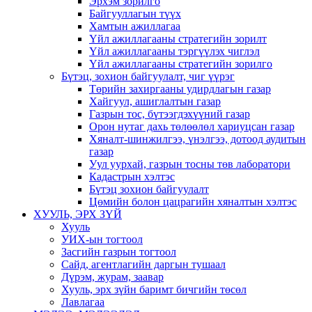
Эрхэм зорилго
Байгууллагын түүх
Хамтын ажиллагаа
Үйл ажиллагааны стратегийн зорилт
Үйл ажиллагааны тэргүүлэх чиглэл
Үйл ажиллагааны стратегийн зорилго
Бүтэц, зохион байгуулалт, чиг үүрэг
Төрийн захиргааны удирдлагын газар
Хайгуул, ашиглалтын газар
Газрын тос, бүтээгдэхүүний газар
Орон нутаг дахь төлөөлөл хариуцсан газар
Хяналт-шинжилгээ, үнэлгээ, дотоод аудитын
газар
Уул уурхай, газрын тосны төв лаборатори
Кадастрын хэлтэс
Бүтэц зохион байгуулалт
Цөмийн болон цацрагийн хяналтын хэлтэс
ХУУЛЬ, ЭРХ ЗҮЙ
Хууль
УИХ-ын тогтоол
Засгийн газрын тогтоол
Сайд, агентлагийн даргын тушаал
Дүрэм, журам, заавар
Хууль, эрх зүйн баримт бичгийн төсөл
Лавлагаа