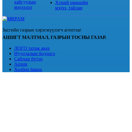
хайгуулын
Хүний нөөцийн
мэдээлэл
мэдээ, тайлан
Засгийн газрын хэрэгжүүлэгч агентлаг
АШИГТ МАЛТМАЛ, ГАЗРЫН ТОСНЫ ГАЗАР.
ЛОГО татаж авах
Нууцлалын бодлого
Сайтын бүтэц
Архив
Холбоо барих