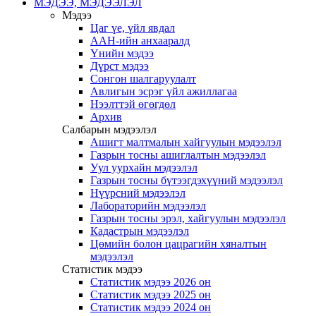
МЭДЭЭ, МЭДЭЭЛЭЛ
Мэдээ
Цаг үе, үйл явдал
ААН-ийн анхааралд
Үнийн мэдээ
Дүрст мэдээ
Сонгон шалгаруулалт
Авлигын эсрэг үйл ажиллагаа
Нээлттэй өгөгдөл
Архив
Салбарын мэдээлэл
Ашигт малтмалын хайгуулын мэдээлэл
Газрын тосны ашиглалтын мэдээлэл
Уул уурхайн мэдээлэл
Газрын тосны бүтээгдэхүүний мэдээлэл
Нүүрсний мэдээлэл
Лабораторийн мэдээлэл
Газрын тосны эрэл, хайгуулын мэдээлэл
Кадастрын мэдээлэл
Цөмийн болон цацрагийн хяналтын
мэдээлэл
Статистик мэдээ
Статистик мэдээ 2026 он
Статистик мэдээ 2025 он
Статистик мэдээ 2024 он