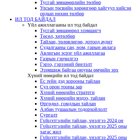
Тусгай зөвшөөрлийн төлбөр
Улсын төсвийн хөрөнгөөр хайгуул хийсэн
ордын нөхөн төлбөр
ИЛ ТОД БАЙДАЛ
Үйл ажиллагааны ил тод байдал
Тусгай зөвшөөрөл эзэмшигч
Төсөл, хөтөлбөр
Тайлан, төлөвлөгөө, дотоод аудит
Судалгааны сан, ном, гарын авлага
Авлигын эсрэг үйл ажиллагаа
Газрын гэрчилгээ
Гэрээ, гэрээний биелэлт
Эзэмшиж байгаа оюуны өмчийн эрх
Хүний нөөцийн ил тод байдал
Ёс зүйн дэд хорооны тайлан
Сул орон тооны зар
Хүний нөөцийн стратеги
Хүний нөөцийн мэдээ, тайлан
Өргөдөл, гомдлын тайлан
Албан тушаалын тодорхойлолт
Сургалт
Гүйцэтгэлийн тайлан, үнэлгээ 2024 он
Гүйцэтгэлийн тайлан, үнэлгээ 2025 оны
хагас жил
Гүйцэтгэлийн тайлан, үнэлгээ 2025 оны