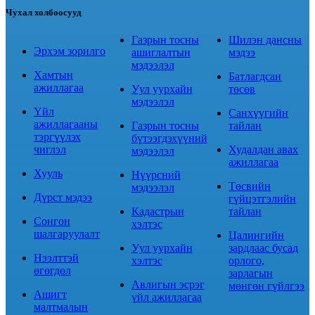
Чухал холбоосууд
Газрын тосны
Шилэн дансны
Эрхэм зорилго
ашиглалтын
мэдээ
мэдээлэл
Хамтын
Батлагдсан
ажиллагаа
Уул уурхайн
төсөв
мэдээлэл
Үйл
Санхүүгийн
ажиллагааны
Газрын тосны
тайлан
тэргүүлэх
бүтээгдэхүүний
чиглэл
Худалдан авах
мэдээлэл
ажиллагаа
Хууль
Нүүрсний
Төсвийн
мэдээлэл
Дүрст мэдээ
гүйцэтгэлийн
Кадастрын
тайлан
Сонгон
хэлтэс
шалгаруулалт
Цалингийн
Уул уурхайн
зардлаас бусад
Нээлттэй
хэлтэс
орлого,
өгөгдөл
зарлагын
Авлигын эсрэг
мөнгөн гүйлгээ
Ашигт
үйл ажиллагаа
малтмалын