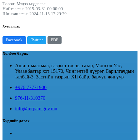
Төрөл: Мэдээ мэдээлэл
Нийтэлсэн: 2015-03-31 00:00:00
Шинэчилсэн: 2024-11-15 12:29:29
Хуваалцах
Facebook
Twitter
PDF
Холбоо барих
Ашигт малтмал, газрын тосны газар, Монгол Улс,
Улаанбаатар хот 15170, Чингэлтэй дүүрэг, Барилгачдын
талбай-3, Засгийн газрын XII байр, баруун жигүүр
+976 77771900
976-11-310370
info@mrpam.gov.mn
Биднийг дагах