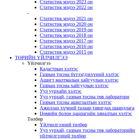
Статистик мэдээ 2023 он
Статистик мэдээ 2022 он
-
Статистик мэдээ 2021 он
Статистик мэдээ 2020 он
Статистик мэдээ 2019 он
Статистик мэдээ 2018 он
Статистик мэдээ 2017 он
Статистик мэдээ 2016 он
Статистик мэдээ 2015 он
ТӨРИЙН ҮЙЛЧИЛГЭЭ
Үйлчилгээ
Кадастрын хэлтэс
Газрын тосны бүтээгдэхүүний хэлтэс
Ашигт малтмалын хайгуулын хэлтэс
Газрын тосны хайгуулын хэлтэс
Уул уурхайн хэлтэс
Уул уурхай, газрын тосны төв лаборатори
Газрын тосны ашиглалтын хэлтэс
Ажиллах хүчний талаар тавигдах шаардлага
Цөмийн болон цацрагийн хяналтын хэлтэс
Төлбөр
Үйлчилгээний төлбөр
Уул уурхай, газрын тосны төв лабораторийн
үйлчилгээний төлбөр