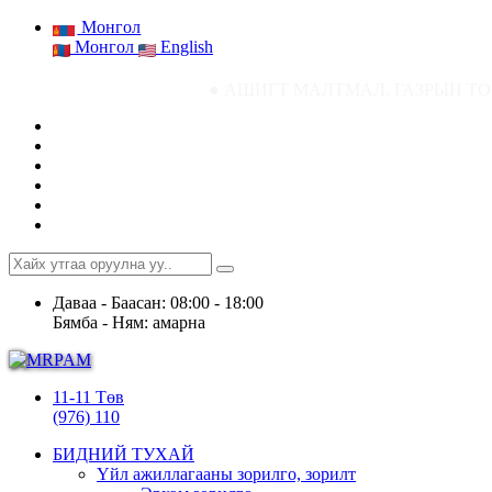
Монгол
Монгол
English
● АШИГТ МАЛТМАЛ, ГАЗРЫН ТОСНЫ ГАЗРЫН С
Даваа - Баасан: 08:00 - 18:00
Бямба - Ням: амарна
11-11 Төв
(976) 110
БИДНИЙ ТУХАЙ
Үйл ажиллагааны зорилго, зорилт