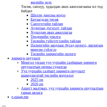
жилийн эцэс
Төсөв, санхүү, худалдан авах ажиллагааны ил тод
байдал
Шилэн дансны мэдээ
Батлагдсан төсөв
Санхүүгийн тайлан
Аудитын дүгнэлт, тайлан
Худалдан авах ажиллагаа
Тендерийн урилга
Төсвийн гүйцэтгэлийн тайлан
Цалингийн зардлаас бусад орлого, зарлагын
мөнгөн гүйлгээ
Төсвийн хөрөнгийн орлого
хөрөнгө оруулалт
Монгол улсын уул уурхайн салбарын хөрөнгө
оруулалтын орчны судалгаа
Уул уурхайн салбарт хөрөнгө оруулалт
шаардлагатай төслийн мэдээлэл
2025 он
2026 он
Ашигт малтмал, уул уурхайн хөрөнгө оруулалтын
гарын авлага
e-zasag.mn