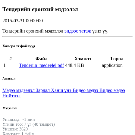
Тендерийн ерөнхий мэдээлэл
2015-03-31 00:00:00
Тендерийн ерөнхий мэдээлэл
эндээс татаж
үзнэ үү.
Хавсралт файлууд
#
Файл
Хэмжээ
Төрөл
1
Tenderiin_medeelel.pdf
448.4 KB
application
Ангилал
Мэдээ мэдээлэл
Зарлал
Ханш үнэ
Видео мэдээ
Видео мэдээ
Нийтлэл
Мэдээлэл
Уншихад: ~1 мин
Үгийн тоо: 7 үг (48 тэмдэгт)
Уншсан: 3620
Хавсралт: 1 файл