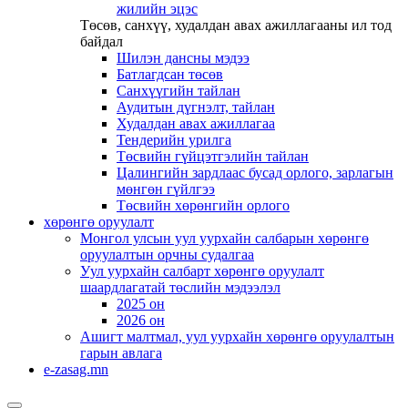
жилийн эцэс
Төсөв, санхүү, худалдан авах ажиллагааны ил тод
байдал
Шилэн дансны мэдээ
Батлагдсан төсөв
Санхүүгийн тайлан
Аудитын дүгнэлт, тайлан
Худалдан авах ажиллагаа
Тендерийн урилга
Төсвийн гүйцэтгэлийн тайлан
Цалингийн зардлаас бусад орлого, зарлагын
мөнгөн гүйлгээ
Төсвийн хөрөнгийн орлого
хөрөнгө оруулалт
Монгол улсын уул уурхайн салбарын хөрөнгө
оруулалтын орчны судалгаа
Уул уурхайн салбарт хөрөнгө оруулалт
шаардлагатай төслийн мэдээлэл
2025 он
2026 он
Ашигт малтмал, уул уурхайн хөрөнгө оруулалтын
гарын авлага
e-zasag.mn