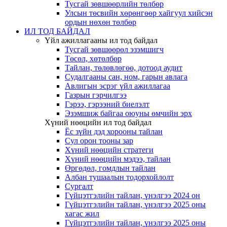
Тусгай зөвшөөрлийн төлбөр
Улсын төсвийн хөрөнгөөр хайгуул хийсэн
ордын нөхөн төлбөр
ИЛ ТОД БАЙДАЛ
Үйл ажиллагааны ил тод байдал
Тусгай зөвшөөрөл эзэмшигч
Төсөл, хөтөлбөр
Тайлан, төлөвлөгөө, дотоод аудит
Судалгааны сан, ном, гарын авлага
Авлигын эсрэг үйл ажиллагаа
Газрын гэрчилгээ
Гэрээ, гэрээний биелэлт
Эзэмшиж байгаа оюуны өмчийн эрх
Хүний нөөцийн ил тод байдал
Ёс зүйн дэд хорооны тайлан
Сул орон тооны зар
Хүний нөөцийн стратеги
Хүний нөөцийн мэдээ, тайлан
Өргөдөл, гомдлын тайлан
Албан тушаалын тодорхойлолт
Сургалт
Гүйцэтгэлийн тайлан, үнэлгээ 2024 он
Гүйцэтгэлийн тайлан, үнэлгээ 2025 оны
хагас жил
Гүйцэтгэлийн тайлан, үнэлгээ 2025 оны