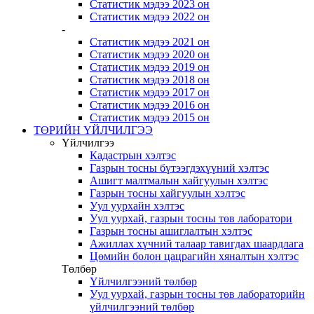
Статистик мэдээ 2023 он
Статистик мэдээ 2022 он
-
Статистик мэдээ 2021 он
Статистик мэдээ 2020 он
Статистик мэдээ 2019 он
Статистик мэдээ 2018 он
Статистик мэдээ 2017 он
Статистик мэдээ 2016 он
Статистик мэдээ 2015 он
ТӨРИЙН ҮЙЛЧИЛГЭЭ
Үйлчилгээ
Кадастрын хэлтэс
Газрын тосны бүтээгдэхүүний хэлтэс
Ашигт малтмалын хайгуулын хэлтэс
Газрын тосны хайгуулын хэлтэс
Уул уурхайн хэлтэс
Уул уурхай, газрын тосны төв лаборатори
Газрын тосны ашиглалтын хэлтэс
Ажиллах хүчний талаар тавигдах шаардлага
Цөмийн болон цацрагийн хяналтын хэлтэс
Төлбөр
Үйлчилгээний төлбөр
Уул уурхай, газрын тосны төв лабораторийн
үйлчилгээний төлбөр