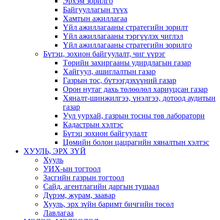
Эрхэм зорилго
Байгууллагын түүх
Хамтын ажиллагаа
Үйл ажиллагааны стратегийн зорилт
Үйл ажиллагааны тэргүүлэх чиглэл
Үйл ажиллагааны стратегийн зорилго
Бүтэц, зохион байгуулалт, чиг үүрэг
Төрийн захиргааны удирдлагын газар
Хайгуул, ашиглалтын газар
Газрын тос, бүтээгдэхүүний газар
Орон нутаг дахь төлөөлөл хариуцсан газар
Хяналт-шинжилгээ, үнэлгээ, дотоод аудитын
газар
Уул уурхай, газрын тосны төв лаборатори
Кадастрын хэлтэс
Бүтэц зохион байгуулалт
Цөмийн болон цацрагийн хяналтын хэлтэс
ХУУЛЬ, ЭРХ ЗҮЙ
Хууль
УИХ-ын тогтоол
Засгийн газрын тогтоол
Сайд, агентлагийн даргын тушаал
Дүрэм, журам, заавар
Хууль, эрх зүйн баримт бичгийн төсөл
Лавлагаа