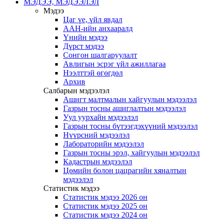
МЭДЭЭ, МЭДЭЭЛЭЛ
Мэдээ
Цаг үе, үйл явдал
ААН-ийн анхааралд
Үнийн мэдээ
Дүрст мэдээ
Сонгон шалгаруулалт
Авлигын эсрэг үйл ажиллагаа
Нээлттэй өгөгдөл
Архив
Салбарын мэдээлэл
Ашигт малтмалын хайгуулын мэдээлэл
Газрын тосны ашиглалтын мэдээлэл
Уул уурхайн мэдээлэл
Газрын тосны бүтээгдэхүүний мэдээлэл
Нүүрсний мэдээлэл
Лабораторийн мэдээлэл
Газрын тосны эрэл, хайгуулын мэдээлэл
Кадастрын мэдээлэл
Цөмийн болон цацрагийн хяналтын
мэдээлэл
Статистик мэдээ
Статистик мэдээ 2026 он
Статистик мэдээ 2025 он
Статистик мэдээ 2024 он