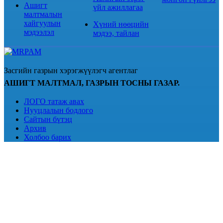
Ашигт
үйл ажиллагаа
малтмалын
хайгуулын
Хүний нөөцийн
мэдээлэл
мэдээ, тайлан
Засгийн газрын хэрэгжүүлэгч агентлаг
АШИГТ МАЛТМАЛ, ГАЗРЫН ТОСНЫ ГАЗАР.
ЛОГО татаж авах
Нууцлалын бодлого
Сайтын бүтэц
Архив
Холбоо барих