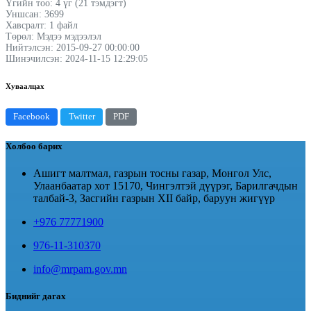
Үгийн тоо: 4 үг (21 тэмдэгт)
Уншсан: 3699
Хавсралт: 1 файл
Төрөл: Мэдээ мэдээлэл
Нийтэлсэн: 2015-09-27 00:00:00
Шинэчилсэн: 2024-11-15 12:29:05
Хуваалцах
Facebook
Twitter
PDF
Холбоо барих
Ашигт малтмал, газрын тосны газар, Монгол Улс,
Улаанбаатар хот 15170, Чингэлтэй дүүрэг, Барилгачдын
талбай-3, Засгийн газрын XII байр, баруун жигүүр
+976 77771900
976-11-310370
info@mrpam.gov.mn
Биднийг дагах