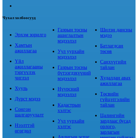
Чухал холбоосууд
Газрын тосны
Шилэн дансны
Эрхэм зорилго
ашиглалтын
мэдээ
мэдээлэл
Хамтын
Батлагдсан
ажиллагаа
Уул уурхайн
төсөв
мэдээлэл
Үйл
Санхүүгийн
ажиллагааны
Газрын тосны
тайлан
тэргүүлэх
бүтээгдэхүүний
чиглэл
Худалдан авах
мэдээлэл
ажиллагаа
Хууль
Нүүрсний
Төсвийн
мэдээлэл
Дүрст мэдээ
гүйцэтгэлийн
Кадастрын
тайлан
Сонгон
хэлтэс
шалгаруулалт
Цалингийн
Уул уурхайн
зардлаас бусад
Нээлттэй
хэлтэс
орлого,
өгөгдөл
зарлагын
Авлигын эсрэг
мөнгөн гүйлгээ