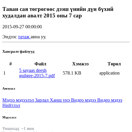
Таван сая төгрөгөөс дээш үнийн дүн бүхий
худалдан авалт 2015 оны 7 сар
2015-09-27 00:00:00
Эндээс
татаж
авна уу.
Хавсралт файлууд
#
Файл
Хэмжээ
Төрөл
5 sayaas deesh
1
578.1 KB
application
guilgee-2015-7.pdf
Ангилал
Мэдээ мэдээлэл
Зарлал
Ханш үнэ
Видео мэдээ
Видео мэдээ
Нийтлэл
Мэдээлэл
Уншихад: ~1 мин