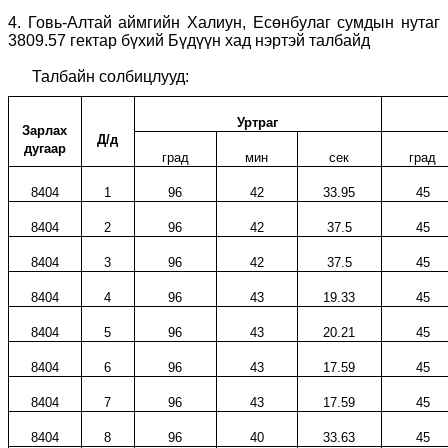
4.
Говь-Алтай аймгийн Халиун, Есөнбулаг сумдын нутаг
3809.57
гектар бүхий Бүдүүн хад
нэртэй талбайд
Талбайн солбицлууд:
Уртраг
Зарлах
Д/д
дугаар
град
мин
сек
град
8404
1
96
42
33.95
45
8404
2
96
42
37.5
45
8404
3
96
42
37.5
45
8404
4
96
43
19.33
45
8404
5
96
43
20.21
45
8404
6
96
43
17.59
45
8404
7
96
43
17.59
45
8404
8
96
40
33.63
45