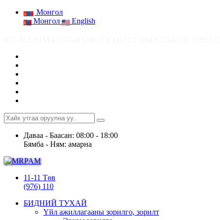
Монгол
Монгол
English
ТМАЛ, ГАЗРЫН ТОСНЫ ГАЗРЫН СТАТИСТИК МЭДЭЭ ● Ашигт малтмалын а
Даваа - Баасан: 08:00 - 18:00
Бямба - Ням: амарна
11-11 Төв
(976) 110
БИДНИЙ ТУХАЙ
Үйл ажиллагааны зорилго, зорилт