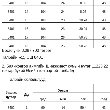
8401
13
104
24
8.02
48
8401
14
104
24
8.02
48
8401
15
104
23
30.94
48
8401
16
104
23
30.94
48
8401
17
104
26
50.78
48
8401
18
104
26
50.78
48
Босго үнэ:
3,087,700
төгрөг
Талбайн код: СШ 8
4
01
2.
Баянхонгор аймгийн Шинэжинст
сумын нутаг 11223.22
гектар бүхий Өлийн гол
нэртэй талбайд
Талбайн солбицлууд:
Уртраг
Зарлах
Д/д
дугаар
град
мин
сек
град
8402
1
99
14
59.4
43