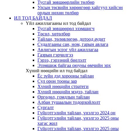
Тусгай зөвшөөрлийн төлбөр
Улсын төсвийн хөрөнгөөр хайгуул хийсэн
ордын нөхөн төлбөр
ИЛ ТОД БАЙДАЛ
Үйл ажиллагааны ил тод байдал
Тусгай зөвшөөрөл эзэмшигч
Төсөл, хөтөлбөр
Тайлан, төлөвлөгөө, дотоод аудит
Судалгааны сан, ном, гарын авлага
Авлигын эсрэг үйл ажиллагаа
Газрын гэрчилгээ
Гэрээ, гэрээний биелэлт
Эзэмшиж байгаа оюуны өмчийн эрх
Хүний нөөцийн ил тод байдал
Ёс зүйн дэд хорооны тайлан
Сул орон тооны зар
Хүний нөөцийн стратеги
Хүний нөөцийн мэдээ, тайлан
Өргөдөл, гомдлын тайлан
Албан тушаалын тодорхойлолт
Сургалт
Гүйцэтгэлийн тайлан, үнэлгээ 2024 он
Гүйцэтгэлийн тайлан, үнэлгээ 2025 оны
хагас жил
Гүйцэтгэлийн тайлан, үнэлгээ 2025 оны