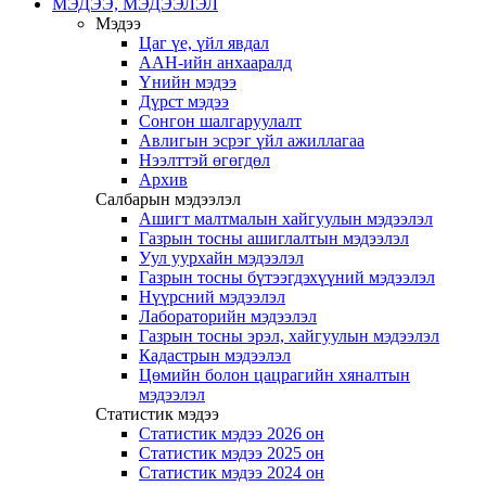
МЭДЭЭ, МЭДЭЭЛЭЛ
Мэдээ
Цаг үе, үйл явдал
ААН-ийн анхааралд
Үнийн мэдээ
Дүрст мэдээ
Сонгон шалгаруулалт
Авлигын эсрэг үйл ажиллагаа
Нээлттэй өгөгдөл
Архив
Салбарын мэдээлэл
Ашигт малтмалын хайгуулын мэдээлэл
Газрын тосны ашиглалтын мэдээлэл
Уул уурхайн мэдээлэл
Газрын тосны бүтээгдэхүүний мэдээлэл
Нүүрсний мэдээлэл
Лабораторийн мэдээлэл
Газрын тосны эрэл, хайгуулын мэдээлэл
Кадастрын мэдээлэл
Цөмийн болон цацрагийн хяналтын
мэдээлэл
Статистик мэдээ
Статистик мэдээ 2026 он
Статистик мэдээ 2025 он
Статистик мэдээ 2024 он