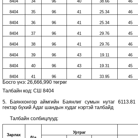
8404
34
96
40
38.66
46
8404
35
96
41
25.34
46
8404
36
96
41
25.34
45
8404
37
96
41
29.76
45
8404
38
96
41
29.76
46
8404
39
96
43
19.11
46
8404
40
96
43
19.31
45
8404
41
96
42
33.95
45
Босго үнэ:
26,666,990
төгрөг
Талбайн код: СШ 8404
5.
Баянхонгор аймгийн Баянлиг сумын нутаг 6113.81
гектар бүхий Адаг шандын худаг нэртэй талбайд
Талбайн солбицлууд:
Уртраг
Зарлах
Д/д