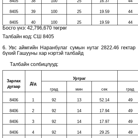
8405
38
100
25
16.37
44
8405
39
100
25
19.59
44
8405
40
100
25
19.59
44
Босго үнэ:
42,796,670
төгрөг
Талбайн код: СШ 8405
6
.
Увс аймгийн Наранбулаг сумын нутаг 2822.46 гектар
бүхий Гашууны хар нэртэй талбайд
Талбайн солбицлууд:
Уртраг
Зарлах
Д/д
дугаар
град
мин
сек
град
8406
1
92
13
52.14
49
8406
2
92
14
17.94
49
8406
3
92
14
17.97
49
8406
4
92
14
29.25
49