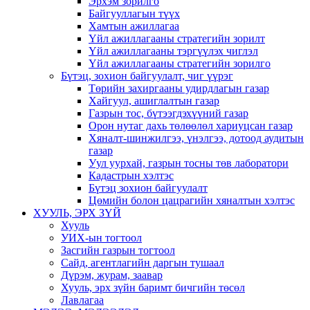
Эрхэм зорилго
Байгууллагын түүх
Хамтын ажиллагаа
Үйл ажиллагааны стратегийн зорилт
Үйл ажиллагааны тэргүүлэх чиглэл
Үйл ажиллагааны стратегийн зорилго
Бүтэц, зохион байгуулалт, чиг үүрэг
Төрийн захиргааны удирдлагын газар
Хайгуул, ашиглалтын газар
Газрын тос, бүтээгдэхүүний газар
Орон нутаг дахь төлөөлөл хариуцсан газар
Хяналт-шинжилгээ, үнэлгээ, дотоод аудитын
газар
Уул уурхай, газрын тосны төв лаборатори
Кадастрын хэлтэс
Бүтэц зохион байгуулалт
Цөмийн болон цацрагийн хяналтын хэлтэс
ХУУЛЬ, ЭРХ ЗҮЙ
Хууль
УИХ-ын тогтоол
Засгийн газрын тогтоол
Сайд, агентлагийн даргын тушаал
Дүрэм, журам, заавар
Хууль, эрх зүйн баримт бичгийн төсөл
Лавлагаа