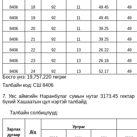
8406
18
92
11
49.45
49
8406
19
92
11
49.45
49
8406
20
92
11
39.25
49
8406
21
92
11
39.25
49
8406
22
92
13
26.22
49
8406
23
92
13
26.18
49
8406
24
92
13
52.17
49
Босго үнэ:
19,757,220
төгрөг
Талбайн код: СШ 8406
7
.
Увс аймгийн Наранбулаг
сумын нутаг 3173.45
гектар
бүхий Хашаатын цул
нэртэй талбайд
Талбайн солбицлууд:
Уртраг
Зарлах
Д/д
дугаар