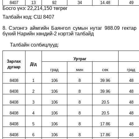
8407
13
92
34
14.48
49
Босго үнэ:
22,214,150
төгрөг
Талбайн код: СШ 8407
8.
Сэлэнгэ аймгийн Баянгол сумын нутаг 988.09 гектар
бүхий Нарийн хөндий-2 нэртэй талбайд
Талбайн солбицлууд:
Уртраг
Зарлах
Д/д
дугаар
град
мин
сек
град
8408
1
106
8
39.96
48
8408
2
106
8
39.96
48
8408
3
106
8
20.5
48
8408
4
106
8
20.5
48
8408
5
106
8
17.86
48
8408
6
106
8
17.86
48