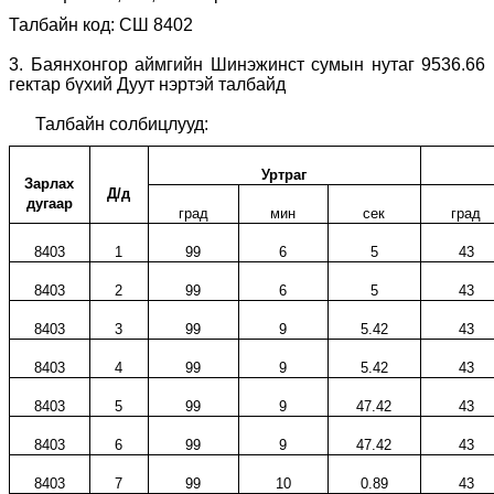
Талбайн код: СШ 8402
3.
Баянхонгор аймгийн Шинэжинст сумын нутаг 9536.66
гектар бүхий Дуут нэртэй талбайд
Талбайн солбицлууд:
Уртраг
Зарлах
Д/д
дугаар
град
мин
сек
град
8403
1
99
6
5
43
8403
2
99
6
5
43
8403
3
99
9
5.42
43
8403
4
99
9
5.42
43
8403
5
99
9
47.42
43
8403
6
99
9
47.42
43
8403
7
99
10
0.89
43