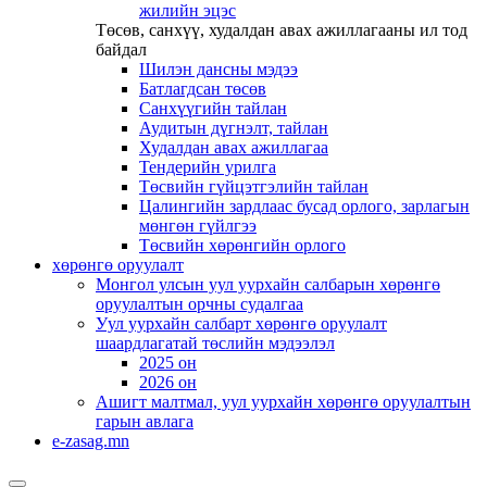
жилийн эцэс
Төсөв, санхүү, худалдан авах ажиллагааны ил тод
байдал
Шилэн дансны мэдээ
Батлагдсан төсөв
Санхүүгийн тайлан
Аудитын дүгнэлт, тайлан
Худалдан авах ажиллагаа
Тендерийн урилга
Төсвийн гүйцэтгэлийн тайлан
Цалингийн зардлаас бусад орлого, зарлагын
мөнгөн гүйлгээ
Төсвийн хөрөнгийн орлого
хөрөнгө оруулалт
Монгол улсын уул уурхайн салбарын хөрөнгө
оруулалтын орчны судалгаа
Уул уурхайн салбарт хөрөнгө оруулалт
шаардлагатай төслийн мэдээлэл
2025 он
2026 он
Ашигт малтмал, уул уурхайн хөрөнгө оруулалтын
гарын авлага
e-zasag.mn