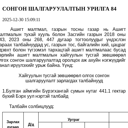
СОНГОН ШАЛГАРУУЛАЛТЫН УРИЛГА 84
2025-12-30 15:09:11
Ашигт малтмал, газрын тосны газар нь Ашигт
алтмалын тухай хууль болон Засгийн газрын 2018 оны
43
, 2023
оны 268, 447 дугаар тогтоолуудыг үндэслэн
араах талбайнуудад ус, газрын тос, байгалийн хий, цацраг
дэвхт болон түгээмэл тархацтай ашигт малтмалаас бусад
өрлийн ашигт малтмалын хайгуулын тусгай зөвшөөрөл
лгох
сонгон шалгаруулалтад оролцох аж ахуйн нэгжүүдийг
анал ирүүлэхийг урьж байна. Үүнд:
Хайгуулын тусгай зөвшөөрөл олгох сонгон
шалгаруулалт зарлагдах талбайнууд
1.
Булган
аймгийн Бүрэгхангай сумын нутаг 441.1 гектар
бүхий Бэрх уул
нэртэй талбайд
Талбайн солбицлууд:
Уртраг
Зарлах
Д/д
дугаар