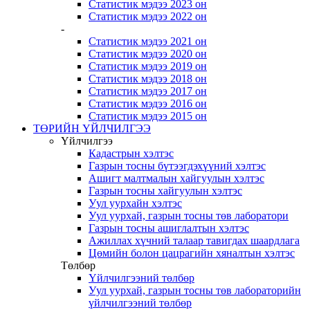
Статистик мэдээ 2023 он
Статистик мэдээ 2022 он
-
Статистик мэдээ 2021 он
Статистик мэдээ 2020 он
Статистик мэдээ 2019 он
Статистик мэдээ 2018 он
Статистик мэдээ 2017 он
Статистик мэдээ 2016 он
Статистик мэдээ 2015 он
ТӨРИЙН ҮЙЛЧИЛГЭЭ
Үйлчилгээ
Кадастрын хэлтэс
Газрын тосны бүтээгдэхүүний хэлтэс
Ашигт малтмалын хайгуулын хэлтэс
Газрын тосны хайгуулын хэлтэс
Уул уурхайн хэлтэс
Уул уурхай, газрын тосны төв лаборатори
Газрын тосны ашиглалтын хэлтэс
Ажиллах хүчний талаар тавигдах шаардлага
Цөмийн болон цацрагийн хяналтын хэлтэс
Төлбөр
Үйлчилгээний төлбөр
Уул уурхай, газрын тосны төв лабораторийн
үйлчилгээний төлбөр