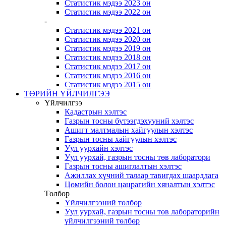
Статистик мэдээ 2023 он
Статистик мэдээ 2022 он
-
Статистик мэдээ 2021 он
Статистик мэдээ 2020 он
Статистик мэдээ 2019 он
Статистик мэдээ 2018 он
Статистик мэдээ 2017 он
Статистик мэдээ 2016 он
Статистик мэдээ 2015 он
ТӨРИЙН ҮЙЛЧИЛГЭЭ
Үйлчилгээ
Кадастрын хэлтэс
Газрын тосны бүтээгдэхүүний хэлтэс
Ашигт малтмалын хайгуулын хэлтэс
Газрын тосны хайгуулын хэлтэс
Уул уурхайн хэлтэс
Уул уурхай, газрын тосны төв лаборатори
Газрын тосны ашиглалтын хэлтэс
Ажиллах хүчний талаар тавигдах шаардлага
Цөмийн болон цацрагийн хяналтын хэлтэс
Төлбөр
Үйлчилгээний төлбөр
Уул уурхай, газрын тосны төв лабораторийн
үйлчилгээний төлбөр