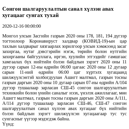
Сонгон шалгаруулалтын санал хүлээн авах
хугацааг сунгах тухай
2020-12-16 00:00:00
Монгол улсын Засгийн газрын 2020 оны 178, 181, 194 дүгээр
тогтоолоор Коронавируст халдвар (КОВИД-19)-ын цар
тахлын халдварыг хязгаарлах зорилгоор улсын хэмжээнд засаг
захиргаа, нутаг дэвсгэрийн нэгж, төрийн болон нутгийн
захиргааны байгууллага, иргэн, хуулийн этгээдийг гамшгаас
хамгаалах бүх нийтийн бэлэн байдлын зэрэгт 2020 оны 11
дүгээр сарын 12-ны өдрийн 06:00 цагаас 2020 оны 12 дугаар
сарын 11-ний өдрийн 06:00 цаг хүртэлх хугацаанд
шилжүүлсэнтэй холбогдуулан Ашигт малтмал, газрын тосны
газрын даргын 2020 оны 10 дугаар сарын 07-ны өдрийн А/104
дүгээр тушаалаар зарласан СШ-45 сонгон шалгаруулалтын
техникийн болон үнийн саналыг нээх, үнэлэх ажиллагааг, мөн
Ашигт малтмал, газрын тосны газрын даргын 2020 оны А/111,
А/114 дүгээр тушаалаар зарласан СШ-46, СШ-47 сонгон
шалгаруулалтын санал хүлээн авах хугацааг бүх нийтийн
бэлэн байдлын зэрэгт шилжүүлсэн хугацаагаар тус тус
сунгасныг үүгээр мэдэгдэж байна.
Үүнд: