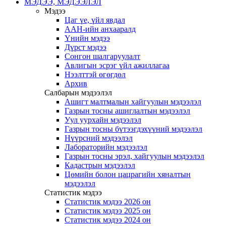
МЭДЭЭ, МЭДЭЭЛЭЛ
Мэдээ
Цаг үе, үйл явдал
ААН-ийн анхааралд
Үнийн мэдээ
Дүрст мэдээ
Сонгон шалгаруулалт
Авлигын эсрэг үйл ажиллагаа
Нээлттэй өгөгдөл
Архив
Салбарын мэдээлэл
Ашигт малтмалын хайгуулын мэдээлэл
Газрын тосны ашиглалтын мэдээлэл
Уул уурхайн мэдээлэл
Газрын тосны бүтээгдэхүүний мэдээлэл
Нүүрсний мэдээлэл
Лабораторийн мэдээлэл
Газрын тосны эрэл, хайгуулын мэдээлэл
Кадастрын мэдээлэл
Цөмийн болон цацрагийн хяналтын
мэдээлэл
Статистик мэдээ
Статистик мэдээ 2026 он
Статистик мэдээ 2025 он
Статистик мэдээ 2024 он