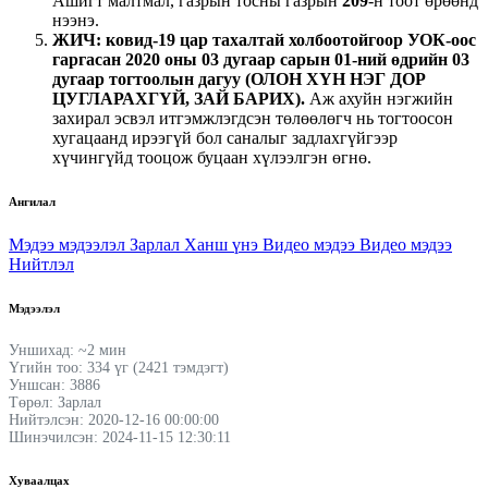
Ашигт малтмал, газрын тосны газрын
209
-н тоот өрөөнд
нээнэ.
ЖИЧ: ковид-19 цар тахалтай холбоотойгоор УОК-оос
гаргасан 2020 оны 03 дугаар сарын 01-ний өдрийн 03
дугаар тогтоолын дагуу (ОЛОН ХҮН НЭГ ДОР
ЦУГЛАРАХГҮЙ, ЗАЙ БАРИХ).
Аж ахуйн нэгжийн
захирал эсвэл итгэмжлэгдсэн төлөөлөгч нь тогтоосон
хугацаанд ирээгүй бол саналыг задлахгүйгээр
хүчингүйд тооцож буцаан хүлээлгэн өгнө.
Ангилал
Мэдээ мэдээлэл
Зарлал
Ханш үнэ
Видео мэдээ
Видео мэдээ
Нийтлэл
Мэдээлэл
Уншихад: ~2 мин
Үгийн тоо: 334 үг (2421 тэмдэгт)
Уншсан: 3886
Төрөл: Зарлал
Нийтэлсэн: 2020-12-16 00:00:00
Шинэчилсэн: 2024-11-15 12:30:11
Хуваалцах