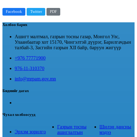
Facebook
Twitter
PDF
Холбоо барих
Ашигт малтмал, газрын тосны газар, Монгол Улс,
Улаанбаатар хот 15170, Чингэлтэй дүүрэг, Барилгачдын
талбай-3, Засгийн газрын XII байр, баруун жигүүр
+976 77771900
976-11-310370
info@mrpam.gov.mn
Биднийг дагах
Чухал холбоосууд
Газрын тосны
Шилэн дансны
Эрхэм зорилго
ашиглалтын
мэдээ