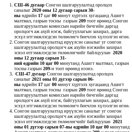
СШ-46 дугаар
Сонгон шалгаруулалтад оролцох
саналыг
2020 оны 1
2
дугаар
сарын
30
-
ны
өдрийн
17
цаг
00
минут хүртэлх хугацаанд Ашигт
малтмал, газрын тосны газрын
209
тоот өрөөнд Сонгон
шалгаруулалтын комиссын нарийн бичгийн даргад
оролцогч аж ахуй нэгж, байгууллагын захирал, дарга
эсхүл итгэмжлэгдсэн төлөөлөгч биечлэн хүлээлгэн өгнө.
Сонгон шалгаруулалтад ирүүлсэн саналыг уг сонгон
шалгаруулалтад оролцогч аж ахуйн нэгжийн захирал
эсвэл итгэмжлэгдсэн төлөөлөгчийг байлцуулан
2020
оны 12 дугаар сарын
31
-
ний
өдрийн 10 цаг 00
минутанд Ашигт малтмал, газрын
тосны газрын
209
-н тоот өрөөнд нээнэ.
СШ-47 дугаар
Сонгон шалгаруулалтад оролцох
саналыг
202
1
оны
01
дүгээр
сарын
06
-
н
ы
өдрийн
17
цаг
00
минут хүртэлх хугацаанд Ашигт
малтмал, газрын тосны газрын
209
тоот өрөөнд Сонгон
шалгаруулалтын комиссын нарийн бичгийн даргад
оролцогч аж ахуй нэгж, байгууллагын захирал, дарга
эсхүл итгэмжлэгдсэн төлөөлөгч биечлэн хүлээлгэн өгнө.
Сонгон шалгаруулалтад ирүүлсэн саналыг уг сонгон
шалгаруулалтад оролцогч аж ахуйн нэгжийн захирал
эсвэл итгэмжлэгдсэн төлөөлөгчийг байлцуулан
20
21
оны
01
дүгээр
сарын
07
-н
ы
өдрийн 10 цаг 00
минутанд