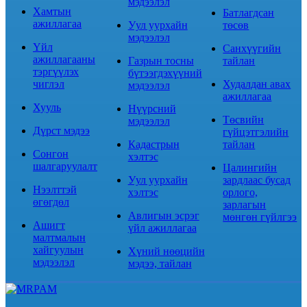
мэдээлэл
Хамтын
Батлагдсан
ажиллагаа
Уул уурхайн
төсөв
мэдээлэл
Үйл
Санхүүгийн
ажиллагааны
Газрын тосны
тайлан
тэргүүлэх
бүтээгдэхүүний
чиглэл
Худалдан авах
мэдээлэл
ажиллагаа
Хууль
Нүүрсний
Төсвийн
мэдээлэл
Дүрст мэдээ
гүйцэтгэлийн
Кадастрын
тайлан
Сонгон
хэлтэс
шалгаруулалт
Цалингийн
Уул уурхайн
зардлаас бусад
Нээлттэй
хэлтэс
орлого,
өгөгдөл
зарлагын
Авлигын эсрэг
мөнгөн гүйлгээ
Ашигт
үйл ажиллагаа
малтмалын
хайгуулын
Хүний нөөцийн
мэдээлэл
мэдээ, тайлан