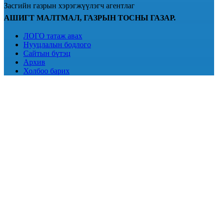
Засгийн газрын хэрэгжүүлэгч агентлаг
АШИГТ МАЛТМАЛ, ГАЗРЫН ТОСНЫ ГАЗАР.
ЛОГО татаж авах
Нууцлалын бодлого
Сайтын бүтэц
Архив
Холбоо барих