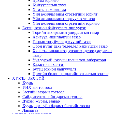
Эрхэм зорилго
Байгууллагын түүх
Хамтын ажиллагаа
Үйл ажиллагааны стратегийн зорилт
Үйл ажиллагааны тэргүүлэх чиглэл
Үйл ажиллагааны стратегийн зорилго
Бүтэц, зохион байгуулалт, чиг үүрэг
Төрийн захиргааны удирдлагын газар
Хайгуул, ашиглалтын газар
Газрын тос, бүтээгдэхүүний газар
Орон нутаг дахь төлөөлөл хариуцсан газар
Хяналт-шинжилгээ, үнэлгээ, дотоод аудитын
газар
Уул уурхай, газрын тосны төв лаборатори
Кадастрын хэлтэс
Бүтэц зохион байгуулалт
Цөмийн болон цацрагийн хяналтын хэлтэс
ХУУЛЬ, ЭРХ ЗҮЙ
Хууль
УИХ-ын тогтоол
Засгийн газрын тогтоол
Сайд, агентлагийн даргын тушаал
Дүрэм, журам, заавар
Хууль, эрх зүйн баримт бичгийн төсөл
Лавлагаа