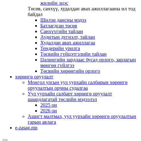
жилийн эцэс
Төсөв, санхүү, худалдан авах ажиллагааны ил тод
байдал
Шилэн дансны мэдээ
Батлагдсан төсөв
Санхүүгийн тайлан
Аудитын дүгнэлт, тайлан
Худалдан авах ажиллагаа
Тендерийн урилга
Төсвийн гүйцэтгэлийн тайлан
Цалингийн зардлаас бусад орлого, зарлагын
мөнгөн гүйлгээ
Төсвийн хөрөнгийн орлого
хөрөнгө оруулалт
Монгол улсын уул уурхайн салбарын хөрөнгө
оруулалтын орчны судалгаа
Уул уурхайн салбарт хөрөнгө оруулалт
шаардлагатай төслийн мэдээлэл
2025 он
2026 он
Ашигт малтмал, уул уурхайн хөрөнгө оруулалтын
гарын авлага
e-zasag.mn