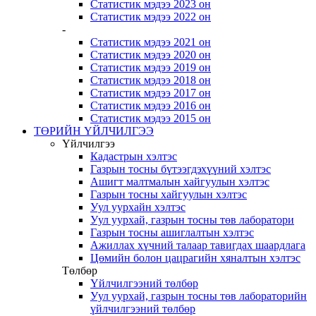
Статистик мэдээ 2023 он
Статистик мэдээ 2022 он
-
Статистик мэдээ 2021 он
Статистик мэдээ 2020 он
Статистик мэдээ 2019 он
Статистик мэдээ 2018 он
Статистик мэдээ 2017 он
Статистик мэдээ 2016 он
Статистик мэдээ 2015 он
ТӨРИЙН ҮЙЛЧИЛГЭЭ
Үйлчилгээ
Кадастрын хэлтэс
Газрын тосны бүтээгдэхүүний хэлтэс
Ашигт малтмалын хайгуулын хэлтэс
Газрын тосны хайгуулын хэлтэс
Уул уурхайн хэлтэс
Уул уурхай, газрын тосны төв лаборатори
Газрын тосны ашиглалтын хэлтэс
Ажиллах хүчний талаар тавигдах шаардлага
Цөмийн болон цацрагийн хяналтын хэлтэс
Төлбөр
Үйлчилгээний төлбөр
Уул уурхай, газрын тосны төв лабораторийн
үйлчилгээний төлбөр