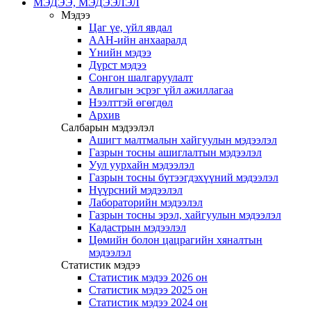
МЭДЭЭ, МЭДЭЭЛЭЛ
Мэдээ
Цаг үе, үйл явдал
ААН-ийн анхааралд
Үнийн мэдээ
Дүрст мэдээ
Сонгон шалгаруулалт
Авлигын эсрэг үйл ажиллагаа
Нээлттэй өгөгдөл
Архив
Салбарын мэдээлэл
Ашигт малтмалын хайгуулын мэдээлэл
Газрын тосны ашиглалтын мэдээлэл
Уул уурхайн мэдээлэл
Газрын тосны бүтээгдэхүүний мэдээлэл
Нүүрсний мэдээлэл
Лабораторийн мэдээлэл
Газрын тосны эрэл, хайгуулын мэдээлэл
Кадастрын мэдээлэл
Цөмийн болон цацрагийн хяналтын
мэдээлэл
Статистик мэдээ
Статистик мэдээ 2026 он
Статистик мэдээ 2025 он
Статистик мэдээ 2024 он