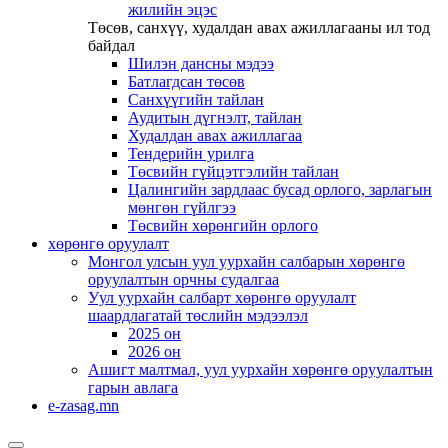
жилийн эцэс
Төсөв, санхүү, худалдан авах ажиллагааны ил тод
байдал
Шилэн дансны мэдээ
Батлагдсан төсөв
Санхүүгийн тайлан
Аудитын дүгнэлт, тайлан
Худалдан авах ажиллагаа
Тендерийн урилга
Төсвийн гүйцэтгэлийн тайлан
Цалингийн зардлаас бусад орлого, зарлагын
мөнгөн гүйлгээ
Төсвийн хөрөнгийн орлого
хөрөнгө оруулалт
Монгол улсын уул уурхайн салбарын хөрөнгө
оруулалтын орчны судалгаа
Уул уурхайн салбарт хөрөнгө оруулалт
шаардлагатай төслийн мэдээлэл
2025 он
2026 он
Ашигт малтмал, уул уурхайн хөрөнгө оруулалтын
гарын авлага
e-zasag.mn