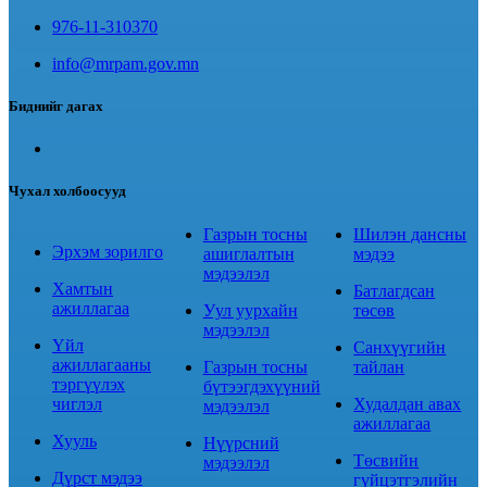
976-11-310370
info@mrpam.gov.mn
Биднийг дагах
Чухал холбоосууд
Газрын тосны
Шилэн дансны
Эрхэм зорилго
ашиглалтын
мэдээ
мэдээлэл
Хамтын
Батлагдсан
ажиллагаа
Уул уурхайн
төсөв
мэдээлэл
Үйл
Санхүүгийн
ажиллагааны
Газрын тосны
тайлан
тэргүүлэх
бүтээгдэхүүний
чиглэл
Худалдан авах
мэдээлэл
ажиллагаа
Хууль
Нүүрсний
Төсвийн
мэдээлэл
Дүрст мэдээ
гүйцэтгэлийн