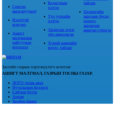
Кадастрын
тайлан
Сонгон
хэлтэс
шалгаруулалт
Цалингийн
Уул уурхайн
зардлаас бусад
Нээлттэй
хэлтэс
орлого,
өгөгдөл
зарлагын
Авлигын эсрэг
мөнгөн гүйлгээ
Ашигт
үйл ажиллагаа
малтмалын
хайгуулын
Хүний нөөцийн
мэдээлэл
мэдээ, тайлан
Засгийн газрын хэрэгжүүлэгч агентлаг
АШИГТ МАЛТМАЛ, ГАЗРЫН ТОСНЫ ГАЗАР.
ЛОГО татаж авах
Нууцлалын бодлого
Сайтын бүтэц
Архив
Холбоо барих