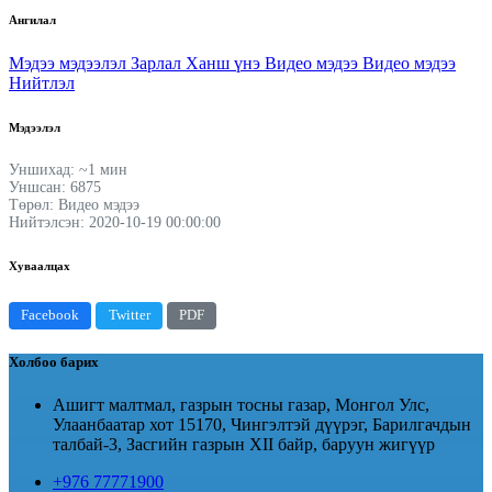
Ангилал
Мэдээ мэдээлэл
Зарлал
Ханш үнэ
Видео мэдээ
Видео мэдээ
Нийтлэл
Мэдээлэл
Уншихад: ~1 мин
Уншсан: 6875
Төрөл: Видео мэдээ
Нийтэлсэн: 2020-10-19 00:00:00
Хуваалцах
Facebook
Twitter
PDF
Холбоо барих
Ашигт малтмал, газрын тосны газар, Монгол Улс,
Улаанбаатар хот 15170, Чингэлтэй дүүрэг, Барилгачдын
талбай-3, Засгийн газрын XII байр, баруун жигүүр
+976 77771900