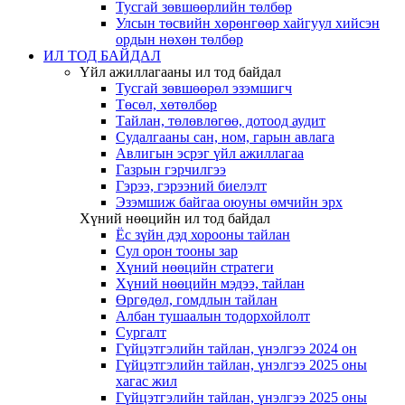
Тусгай зөвшөөрлийн төлбөр
Улсын төсвийн хөрөнгөөр хайгуул хийсэн
ордын нөхөн төлбөр
ИЛ ТОД БАЙДАЛ
Үйл ажиллагааны ил тод байдал
Тусгай зөвшөөрөл эзэмшигч
Төсөл, хөтөлбөр
Тайлан, төлөвлөгөө, дотоод аудит
Судалгааны сан, ном, гарын авлага
Авлигын эсрэг үйл ажиллагаа
Газрын гэрчилгээ
Гэрээ, гэрээний биелэлт
Эзэмшиж байгаа оюуны өмчийн эрх
Хүний нөөцийн ил тод байдал
Ёс зүйн дэд хорооны тайлан
Сул орон тооны зар
Хүний нөөцийн стратеги
Хүний нөөцийн мэдээ, тайлан
Өргөдөл, гомдлын тайлан
Албан тушаалын тодорхойлолт
Сургалт
Гүйцэтгэлийн тайлан, үнэлгээ 2024 он
Гүйцэтгэлийн тайлан, үнэлгээ 2025 оны
хагас жил
Гүйцэтгэлийн тайлан, үнэлгээ 2025 оны