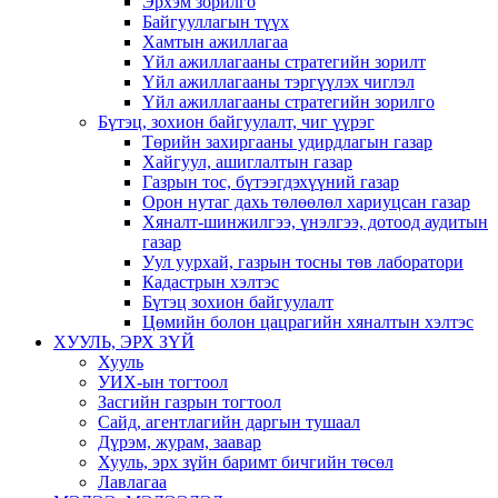
Эрхэм зорилго
Байгууллагын түүх
Хамтын ажиллагаа
Үйл ажиллагааны стратегийн зорилт
Үйл ажиллагааны тэргүүлэх чиглэл
Үйл ажиллагааны стратегийн зорилго
Бүтэц, зохион байгуулалт, чиг үүрэг
Төрийн захиргааны удирдлагын газар
Хайгуул, ашиглалтын газар
Газрын тос, бүтээгдэхүүний газар
Орон нутаг дахь төлөөлөл хариуцсан газар
Хяналт-шинжилгээ, үнэлгээ, дотоод аудитын
газар
Уул уурхай, газрын тосны төв лаборатори
Кадастрын хэлтэс
Бүтэц зохион байгуулалт
Цөмийн болон цацрагийн хяналтын хэлтэс
ХУУЛЬ, ЭРХ ЗҮЙ
Хууль
УИХ-ын тогтоол
Засгийн газрын тогтоол
Сайд, агентлагийн даргын тушаал
Дүрэм, журам, заавар
Хууль, эрх зүйн баримт бичгийн төсөл
Лавлагаа