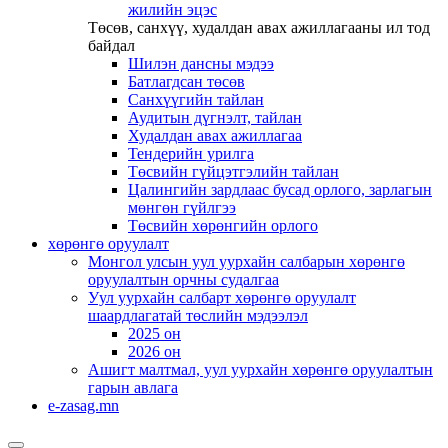
жилийн эцэс
Төсөв, санхүү, худалдан авах ажиллагааны ил тод
байдал
Шилэн дансны мэдээ
Батлагдсан төсөв
Санхүүгийн тайлан
Аудитын дүгнэлт, тайлан
Худалдан авах ажиллагаа
Тендерийн урилга
Төсвийн гүйцэтгэлийн тайлан
Цалингийн зардлаас бусад орлого, зарлагын
мөнгөн гүйлгээ
Төсвийн хөрөнгийн орлого
хөрөнгө оруулалт
Монгол улсын уул уурхайн салбарын хөрөнгө
оруулалтын орчны судалгаа
Уул уурхайн салбарт хөрөнгө оруулалт
шаардлагатай төслийн мэдээлэл
2025 он
2026 он
Ашигт малтмал, уул уурхайн хөрөнгө оруулалтын
гарын авлага
e-zasag.mn