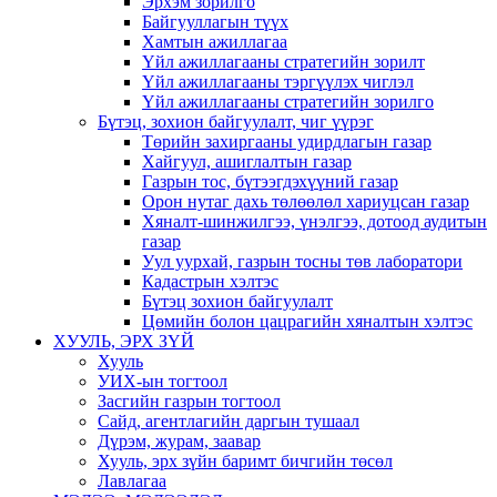
Эрхэм зорилго
Байгууллагын түүх
Хамтын ажиллагаа
Үйл ажиллагааны стратегийн зорилт
Үйл ажиллагааны тэргүүлэх чиглэл
Үйл ажиллагааны стратегийн зорилго
Бүтэц, зохион байгуулалт, чиг үүрэг
Төрийн захиргааны удирдлагын газар
Хайгуул, ашиглалтын газар
Газрын тос, бүтээгдэхүүний газар
Орон нутаг дахь төлөөлөл хариуцсан газар
Хяналт-шинжилгээ, үнэлгээ, дотоод аудитын
газар
Уул уурхай, газрын тосны төв лаборатори
Кадастрын хэлтэс
Бүтэц зохион байгуулалт
Цөмийн болон цацрагийн хяналтын хэлтэс
ХУУЛЬ, ЭРХ ЗҮЙ
Хууль
УИХ-ын тогтоол
Засгийн газрын тогтоол
Сайд, агентлагийн даргын тушаал
Дүрэм, журам, заавар
Хууль, эрх зүйн баримт бичгийн төсөл
Лавлагаа