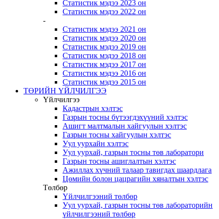
Статистик мэдээ 2023 он
Статистик мэдээ 2022 он
-
Статистик мэдээ 2021 он
Статистик мэдээ 2020 он
Статистик мэдээ 2019 он
Статистик мэдээ 2018 он
Статистик мэдээ 2017 он
Статистик мэдээ 2016 он
Статистик мэдээ 2015 он
ТӨРИЙН ҮЙЛЧИЛГЭЭ
Үйлчилгээ
Кадастрын хэлтэс
Газрын тосны бүтээгдэхүүний хэлтэс
Ашигт малтмалын хайгуулын хэлтэс
Газрын тосны хайгуулын хэлтэс
Уул уурхайн хэлтэс
Уул уурхай, газрын тосны төв лаборатори
Газрын тосны ашиглалтын хэлтэс
Ажиллах хүчний талаар тавигдах шаардлага
Цөмийн болон цацрагийн хяналтын хэлтэс
Төлбөр
Үйлчилгээний төлбөр
Уул уурхай, газрын тосны төв лабораторийн
үйлчилгээний төлбөр