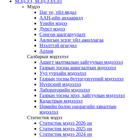
МЭДЭЭ, МЭДЭЭЛЭЛ
Мэдээ
Цаг үе, үйл явдал
ААН-ийн анхааралд
Үнийн мэдээ
Дүрст мэдээ
Сонгон шалгаруулалт
Авлигын эсрэг үйл ажиллагаа
Нээлттэй өгөгдөл
Архив
Салбарын мэдээлэл
Ашигт малтмалын хайгуулын мэдээлэл
Газрын тосны ашиглалтын мэдээлэл
Уул уурхайн мэдээлэл
Газрын тосны бүтээгдэхүүний мэдээлэл
Нүүрсний мэдээлэл
Лабораторийн мэдээлэл
Газрын тосны эрэл, хайгуулын мэдээлэл
Кадастрын мэдээлэл
Цөмийн болон цацрагийн хяналтын
мэдээлэл
Статистик мэдээ
Статистик мэдээ 2026 он
Статистик мэдээ 2025 он
Статистик мэдээ 2024 он