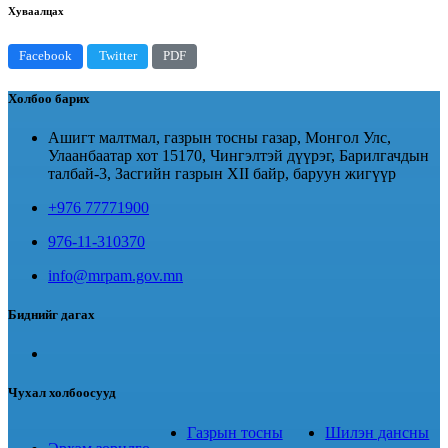
Хуваалцах
Facebook
Twitter
PDF
Холбоо барих
Ашигт малтмал, газрын тосны газар, Монгол Улс,
Улаанбаатар хот 15170, Чингэлтэй дүүрэг, Барилгачдын
талбай-3, Засгийн газрын XII байр, баруун жигүүр
+976 77771900
976-11-310370
info@mrpam.gov.mn
Биднийг дагах
Чухал холбоосууд
Газрын тосны
Шилэн дансны