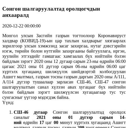
Сонгон шалгаруулалтад оролцогчдын
анхааралд
2020-12-22 00:00:00
Монгол улсын Засгийн газрын тогтоолоор Коронавируст
халдвар (КОВИД-19)-ын цар тахлын халдварыг хязгаарлах
зорилгоор улсын хэмжээнд засаг захиргаа, нутаг дэвсгэрийн
нэгж, төрийн болон нутгийн захиргааны байгууллага, иргэн,
хуулийн этгээдийг гамшгаас хамгаалах бүх нийтийн бэлэн
байдлын зэрэгт 2020 оны 12 дугаар сарын 23-ны өдрийн 06:00
цагаас 2021 оны 01 дүгээр сарын 06-ны өдрийн 06:00 цаг
хүртэлх хугацаанд шилжүүлэх шийдвэртэй холбогдуулан
Ашигт малтмал, газрын тосны газрын даргын 2020 оны А/111,
А/114 дүгээр тушаалаар зарласан СШ-46, СШ-47 сонгон
шалгаруулалтын санал хүлээн авах хугацааг бүх нийтийн
бэлэн байдлын зэрэгт шилжүүлсэн хугацаагаар тус тус
сунгасныг үүгээр мэдэгдэж байна.
Үүнд:
СШ-46 дугаар
Сонгон шалгаруулалтад оролцох
саналыг
2021
оны 01
дүгээр
сарын
14
-
н
ий
өдрийн
17
цаг
00
минут хүртэлх хугацаанд Ашигт
малтмал, газрын тосны газрын
209
тоот өрөөнд Сонгон