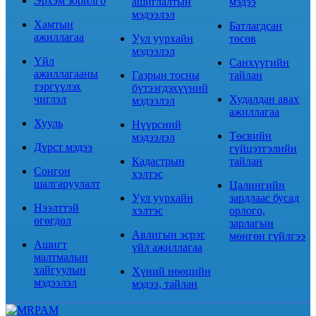
Эрхэм зорилго
ашиглалтын
мэдээ
мэдээлэл
Хамтын
Батлагдсан
ажиллагаа
Уул уурхайн
төсөв
мэдээлэл
Үйл
Санхүүгийн
ажиллагааны
Газрын тосны
тайлан
тэргүүлэх
бүтээгдэхүүний
чиглэл
Худалдан авах
мэдээлэл
ажиллагаа
Хууль
Нүүрсний
Төсвийн
мэдээлэл
Дүрст мэдээ
гүйцэтгэлийн
Кадастрын
тайлан
Сонгон
хэлтэс
шалгаруулалт
Цалингийн
Уул уурхайн
зардлаас бусад
Нээлттэй
хэлтэс
орлого,
өгөгдөл
зарлагын
Авлигын эсрэг
мөнгөн гүйлгээ
Ашигт
үйл ажиллагаа
малтмалын
хайгуулын
Хүний нөөцийн
мэдээлэл
мэдээ, тайлан