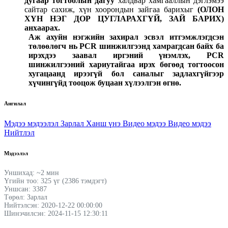
дугаар тогтоолын дагуу
халдвар хамгааллын дэглэмээ
сайтар сахиж, хүн хоорондын зайгаа барихыг
(ОЛОН
ХҮН НЭГ ДОР ЦУГЛАРАХГҮЙ, ЗАЙ БАРИХ)
анхаарах.
Аж ахуйн нэгжийн захирал эсвэл итгэмжлэгдсэн
төлөөлөгч нь
PCR шинжилгээнд
хамрагдсан байх
ба
ирэхдээ заавал
иргэний үнэмлэх, PCR
шинжилгээний хариутайгаа
ир
эх бөгөөд
тогтоосон
хугацаанд ирээгүй бол саналыг задлахгүйгээр
хүчингүйд тооцож буцаан хүлээлгэн өгнө.
Ангилал
Мэдээ мэдээлэл
Зарлал
Ханш үнэ
Видео мэдээ
Видео мэдээ
Нийтлэл
Мэдээлэл
Уншихад: ~2 мин
Үгийн тоо: 325 үг (2386 тэмдэгт)
Уншсан: 3387
Төрөл: Зарлал
Нийтэлсэн: 2020-12-22 00:00:00
Шинэчилсэн: 2024-11-15 12:30:11