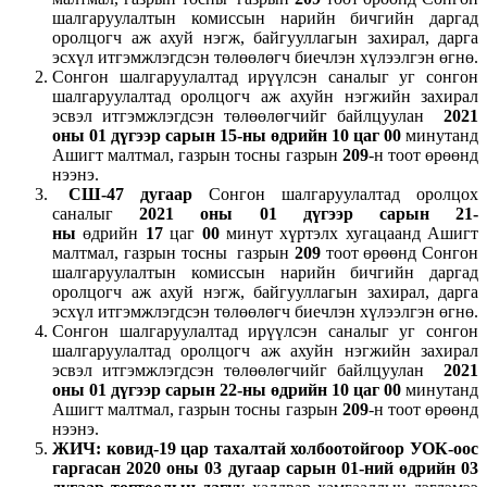
шалгаруулалтын комиссын нарийн бичгийн даргад
оролцогч аж ахуй нэгж, байгууллагын захирал, дарга
эсхүл итгэмжлэгдсэн төлөөлөгч биечлэн хүлээлгэн өгнө.
Сонгон шалгаруулалтад ирүүлсэн саналыг уг сонгон
шалгаруулалтад оролцогч аж ахуйн нэгжийн захирал
эсвэл итгэмжлэгдсэн төлөөлөгчийг байлцуулан
20
21
оны 01 д
үгээ
р сарын
15
-н
ы
өдрийн 10 цаг 00
минутанд
Ашигт малтмал, газрын тосны газрын
209
-н тоот өрөөнд
нээнэ.
СШ-47 дугаар
Сонгон шалгаруулалтад оролцох
саналыг
202
1
оны
01
дүгээр
сарын
21
-
н
ы
өдрийн
17
цаг
00
минут хүртэлх хугацаанд Ашигт
малтмал, газрын тосны газрын
209
тоот өрөөнд Сонгон
шалгаруулалтын комиссын нарийн бичгийн даргад
оролцогч аж ахуй нэгж, байгууллагын захирал, дарга
эсхүл итгэмжлэгдсэн төлөөлөгч биечлэн хүлээлгэн өгнө.
Сонгон шалгаруулалтад ирүүлсэн саналыг уг сонгон
шалгаруулалтад оролцогч аж ахуйн нэгжийн захирал
эсвэл итгэмжлэгдсэн төлөөлөгчийг байлцуулан
20
21
оны
01
дүгээр
сарын
22
-н
ы
өдрийн 10 цаг 00
минутанд
Ашигт малтмал, газрын тосны газрын
209
-н тоот өрөөнд
нээнэ.
ЖИЧ: ковид-19 цар тахалтай холбоотойгоор УОК-оос
гаргасан 2020 оны 03 дугаар сарын 01-ний өдрийн 03