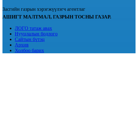
Засгийн газрын хэрэгжүүлэгч агентлаг
АШИГТ МАЛТМАЛ, ГАЗРЫН ТОСНЫ ГАЗАР.
ЛОГО татаж авах
Нууцлалын бодлого
Сайтын бүтэц
Архив
Холбоо барих