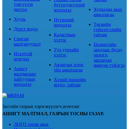
тэргүүлэх
бүтээгдэхүүний
чиглэл
Худалдан авах
мэдээлэл
ажиллагаа
Хууль
Нүүрсний
Төсвийн
мэдээлэл
Дүрст мэдээ
гүйцэтгэлийн
Кадастрын
тайлан
Сонгон
хэлтэс
шалгаруулалт
Цалингийн
Уул уурхайн
зардлаас бусад
Нээлттэй
хэлтэс
орлого,
өгөгдөл
зарлагын
Авлигын эсрэг
мөнгөн гүйлгээ
Ашигт
үйл ажиллагаа
малтмалын
хайгуулын
Хүний нөөцийн
мэдээлэл
мэдээ, тайлан
Засгийн газрын хэрэгжүүлэгч агентлаг
АШИГТ МАЛТМАЛ, ГАЗРЫН ТОСНЫ ГАЗАР.
ЛОГО татаж авах