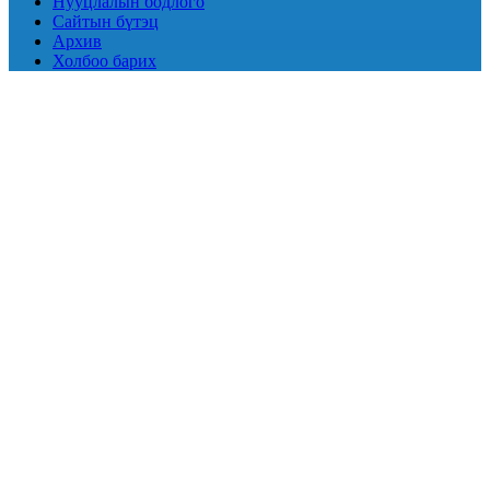
Нууцлалын бодлого
Сайтын бүтэц
Архив
Холбоо барих