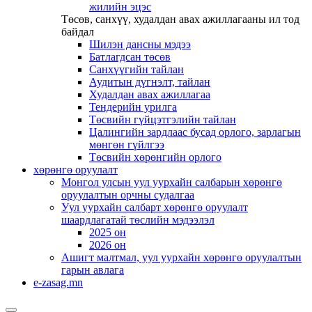
жилийн эцэс
Төсөв, санхүү, худалдан авах ажиллагааны ил тод
байдал
Шилэн дансны мэдээ
Батлагдсан төсөв
Санхүүгийн тайлан
Аудитын дүгнэлт, тайлан
Худалдан авах ажиллагаа
Тендерийн урилга
Төсвийн гүйцэтгэлийн тайлан
Цалингийн зардлаас бусад орлого, зарлагын
мөнгөн гүйлгээ
Төсвийн хөрөнгийн орлого
хөрөнгө оруулалт
Монгол улсын уул уурхайн салбарын хөрөнгө
оруулалтын орчны судалгаа
Уул уурхайн салбарт хөрөнгө оруулалт
шаардлагатай төслийн мэдээлэл
2025 он
2026 он
Ашигт малтмал, уул уурхайн хөрөнгө оруулалтын
гарын авлага
e-zasag.mn