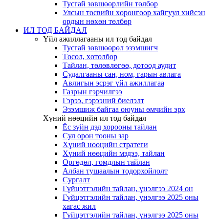
Тусгай зөвшөөрлийн төлбөр
Улсын төсвийн хөрөнгөөр хайгуул хийсэн
ордын нөхөн төлбөр
ИЛ ТОД БАЙДАЛ
Үйл ажиллагааны ил тод байдал
Тусгай зөвшөөрөл эзэмшигч
Төсөл, хөтөлбөр
Тайлан, төлөвлөгөө, дотоод аудит
Судалгааны сан, ном, гарын авлага
Авлигын эсрэг үйл ажиллагаа
Газрын гэрчилгээ
Гэрээ, гэрээний биелэлт
Эзэмшиж байгаа оюуны өмчийн эрх
Хүний нөөцийн ил тод байдал
Ёс зүйн дэд хорооны тайлан
Сул орон тооны зар
Хүний нөөцийн стратеги
Хүний нөөцийн мэдээ, тайлан
Өргөдөл, гомдлын тайлан
Албан тушаалын тодорхойлолт
Сургалт
Гүйцэтгэлийн тайлан, үнэлгээ 2024 он
Гүйцэтгэлийн тайлан, үнэлгээ 2025 оны
хагас жил
Гүйцэтгэлийн тайлан, үнэлгээ 2025 оны