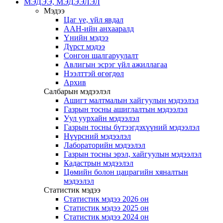
МЭДЭЭ, МЭДЭЭЛЭЛ
Мэдээ
Цаг үе, үйл явдал
ААН-ийн анхааралд
Үнийн мэдээ
Дүрст мэдээ
Сонгон шалгаруулалт
Авлигын эсрэг үйл ажиллагаа
Нээлттэй өгөгдөл
Архив
Салбарын мэдээлэл
Ашигт малтмалын хайгуулын мэдээлэл
Газрын тосны ашиглалтын мэдээлэл
Уул уурхайн мэдээлэл
Газрын тосны бүтээгдэхүүний мэдээлэл
Нүүрсний мэдээлэл
Лабораторийн мэдээлэл
Газрын тосны эрэл, хайгуулын мэдээлэл
Кадастрын мэдээлэл
Цөмийн болон цацрагийн хяналтын
мэдээлэл
Статистик мэдээ
Статистик мэдээ 2026 он
Статистик мэдээ 2025 он
Статистик мэдээ 2024 он