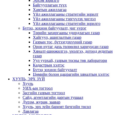
Эрхэм зорилго
Байгууллагын түүх
Хамтын ажиллагаа
Үйл ажиллагааны стратегийн зорилт
Үйл ажиллагааны тэргүүлэх чиглэл
Үйл ажиллагааны стратегийн зорилго
Бүтэц, зохион байгуулалт, чиг үүрэг
Төрийн захиргааны удирдлагын газар
Хайгуул, ашиглалтын газар
Газрын тос, бүтээгдэхүүний газар
Орон нутаг дахь төлөөлөл хариуцсан газар
Хяналт-шинжилгээ, үнэлгээ, дотоод аудитын
газар
Уул уурхай, газрын тосны төв лаборатори
Кадастрын хэлтэс
Бүтэц зохион байгуулалт
Цөмийн болон цацрагийн хяналтын хэлтэс
ХУУЛЬ, ЭРХ ЗҮЙ
Хууль
УИХ-ын тогтоол
Засгийн газрын тогтоол
Сайд, агентлагийн даргын тушаал
Дүрэм, журам, заавар
Хууль, эрх зүйн баримт бичгийн төсөл
Лавлагаа