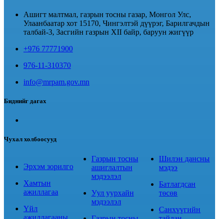
Ашигт малтмал, газрын тосны газар, Монгол Улс,
Улаанбаатар хот 15170, Чингэлтэй дүүрэг, Барилгачдын
талбай-3, Засгийн газрын XII байр, баруун жигүүр
+976 77771900
976-11-310370
info@mrpam.gov.mn
Биднийг дагах
Чухал холбоосууд
Газрын тосны
Шилэн дансны
Эрхэм зорилго
ашиглалтын
мэдээ
мэдээлэл
Хамтын
Батлагдсан
ажиллагаа
Уул уурхайн
төсөв
мэдээлэл
Үйл
Санхүүгийн
ажиллагааны
Газрын тосны
тайлан