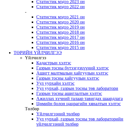
Статистик мэдээ 2023 он
Статистик мэдээ 2022 он
-
Статистик мэдээ 2021 он
Статистик мэдээ 2020 он
Статистик мэдээ 2019 он
Статистик мэдээ 2018 он
Статистик мэдээ 2017 он
Статистик мэдээ 2016 он
Статистик мэдээ 2015 он
ТӨРИЙН ҮЙЛЧИЛГЭЭ
Үйлчилгээ
Кадастрын хэлтэс
Газрын тосны бүтээгдэхүүний хэлтэс
Ашигт малтмалын хайгуулын хэлтэс
Газрын тосны хайгуулын хэлтэс
Уул уурхайн хэлтэс
Уул уурхай, газрын тосны төв лаборатори
Газрын тосны ашиглалтын хэлтэс
Ажиллах хүчний талаар тавигдах шаардлага
Цөмийн болон цацрагийн хяналтын хэлтэс
Төлбөр
Үйлчилгээний төлбөр
Уул уурхай, газрын тосны төв лабораторийн
үйлчилгээний төлбөр