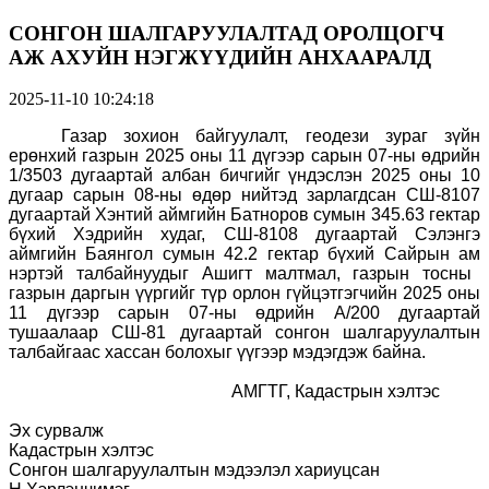
СОНГОН ШАЛГАРУУЛАЛТАД ОРОЛЦОГЧ
АЖ АХУЙН НЭГЖҮҮДИЙН АНХААРАЛД
2025-11-10 10:24:18
Газар зохион байгуулалт, геодези зураг зүйн
ерөнхий
газрын 2025 оны 11 дүгээр сарын 07-ны өдрийн
1/3503 дугаартай албан бичгийг
үндэслэн 2025 оны 10
дугаар сарын 08-ны өдөр нийтэд зарлагдсан
СШ-8107
дугаартай Хэнтий аймгийн Батноров сумын 345.63 гектар
бүхий Хэдрийн худаг
,
СШ-8108 дугаартай Сэлэнгэ
аймгийн Баянгол сумын 42.2 гектар бүхий Сайрын ам
нэртэй
талбайнуудыг Ашигт малтмал, газрын тосны
газрын даргын үүргийг түр орлон гүйцэтгэгчийн 2025 оны
11 дүгээр сарын 07-ны өдрийн А/
200
дугаартай
тушаалаар
СШ-81 дугаартай
сонгон шалгаруулалтын
талбайгаас хассан болохыг үүгээр мэдэгдэж байна.
АМГТГ, Кадастрын хэлтэс
Эх сурвалж
Кадастрын хэлтэс
Сонгон шалгаруулалтын мэдээлэл хариуцсан