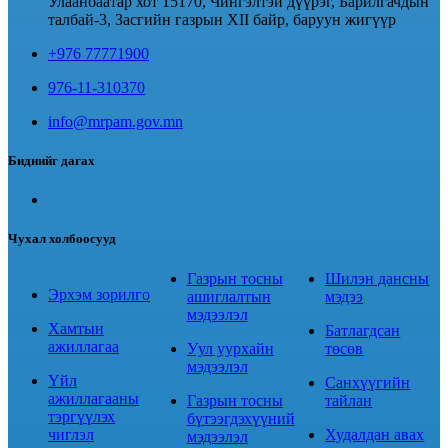
Улаанбаатар хот 15170, Чингэлтэй дүүрэг, Барилгачдын
талбай-3, Засгийн газрын XII байр, баруун жигүүр
+976 77771900
976-11-310370
info@mrpam.gov.mn
Биднийг дагах
Чухал холбоосууд
Газрын тосны
Шилэн дансны
Эрхэм зорилго
ашиглалтын
мэдээ
мэдээлэл
Хамтын
Батлагдсан
ажиллагаа
Уул уурхайн
төсөв
мэдээлэл
Үйл
Санхүүгийн
ажиллагааны
Газрын тосны
тайлан
тэргүүлэх
бүтээгдэхүүний
чиглэл
Худалдан авах
мэдээлэл