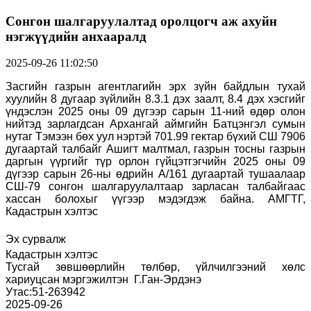
Сонгон шалгаруулалтад оролцогч аж ахуйн
нэгжүүдийн анхааралд
2025-09-26 11:02:50
Засгийн газрын агентлагийн эрх зүйн байдлын тухай
хуулийн 8 дугаар зүйлийн 8.3.1 дэх заалт, 8.4 дэх хэсгийг
үндэслэн 2025 оны 09 дүгээр сарын 11-ний өдөр олон
нийтэд зарлагдсан Архангай аймгийн Батцэнгэл сумын
нутаг Тэмээн бөх уул нэртэй 701.99 гектар бүхий СШ 7906
дугаартай талбайг Ашигт малтмал, газрын тосны газрын
даргын үүргийг түр орлон гүйцэтгэгчийн 2025 оны 09
дүгээр сарын 26-ны өдрийн А/161 дугаартай тушаалаар
СШ-79 сонгон шалгаруулалтаар зарласан талбайгаас
хассан болохыг үүгээр мэдэгдэж байна. АМГТГ,
Кадастрын хэлтэс
Эх сурвалж
Кадастрын хэлтэс
Тусгай зөвшөөрлийн төлбөр, үйлчилгээний хөлс
хариуцсан мэргэжилтэн
Г.Ган-Эрдэнэ
Утас:51-263942
2025-09-26