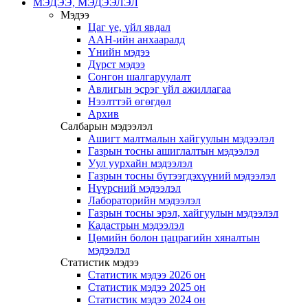
МЭДЭЭ, МЭДЭЭЛЭЛ
Мэдээ
Цаг үе, үйл явдал
ААН-ийн анхааралд
Үнийн мэдээ
Дүрст мэдээ
Сонгон шалгаруулалт
Авлигын эсрэг үйл ажиллагаа
Нээлттэй өгөгдөл
Архив
Салбарын мэдээлэл
Ашигт малтмалын хайгуулын мэдээлэл
Газрын тосны ашиглалтын мэдээлэл
Уул уурхайн мэдээлэл
Газрын тосны бүтээгдэхүүний мэдээлэл
Нүүрсний мэдээлэл
Лабораторийн мэдээлэл
Газрын тосны эрэл, хайгуулын мэдээлэл
Кадастрын мэдээлэл
Цөмийн болон цацрагийн хяналтын
мэдээлэл
Статистик мэдээ
Статистик мэдээ 2026 он
Статистик мэдээ 2025 он
Статистик мэдээ 2024 он