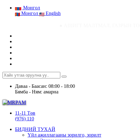
Монгол
Монгол
English
● АШИГТ МАЛТМАЛ, ГАЗРЫН ТОСНЫ ГАЗРЫН С
Даваа - Баасан: 08:00 - 18:00
Бямба - Ням: амарна
11-11 Төв
(976) 110
БИДНИЙ ТУХАЙ
Үйл ажиллагааны зорилго, зорилт