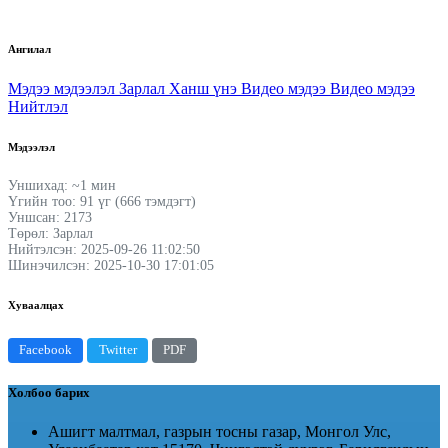
Ангилал
Мэдээ мэдээлэл
Зарлал
Ханш үнэ
Видео мэдээ
Видео мэдээ
Нийтлэл
Мэдээлэл
Уншихад: ~1 мин
Үгийн тоо: 91 үг (666 тэмдэгт)
Уншсан: 2173
Төрөл: Зарлал
Нийтэлсэн: 2025-09-26 11:02:50
Шинэчилсэн: 2025-10-30 17:01:05
Хуваалцах
Facebook
Twitter
PDF
Холбоо барих
Ашигт малтмал, газрын тосны газар, Монгол Улс,