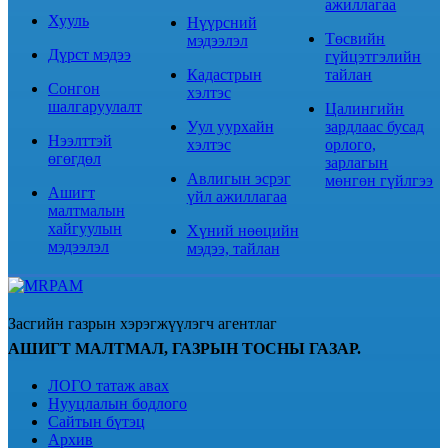
ажиллагаа
Хууль
Нүүрсний
Төсвийн
мэдээлэл
Дүрст мэдээ
гүйцэтгэлийн
Кадастрын
тайлан
Сонгон
хэлтэс
шалгаруулалт
Цалингийн
Уул уурхайн
зардлаас бусад
Нээлттэй
хэлтэс
орлого,
өгөгдөл
зарлагын
Авлигын эсрэг
мөнгөн гүйлгээ
Ашигт
үйл ажиллагаа
малтмалын
хайгуулын
Хүний нөөцийн
мэдээлэл
мэдээ, тайлан
Засгийн газрын хэрэгжүүлэгч агентлаг
АШИГТ МАЛТМАЛ, ГАЗРЫН ТОСНЫ ГАЗАР.
ЛОГО татаж авах
Нууцлалын бодлого
Сайтын бүтэц
Архив