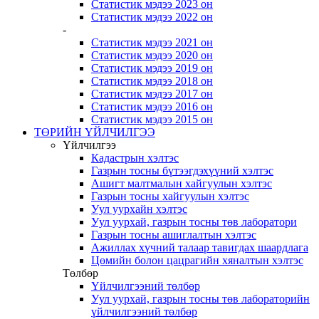
Статистик мэдээ 2023 он
Статистик мэдээ 2022 он
-
Статистик мэдээ 2021 он
Статистик мэдээ 2020 он
Статистик мэдээ 2019 он
Статистик мэдээ 2018 он
Статистик мэдээ 2017 он
Статистик мэдээ 2016 он
Статистик мэдээ 2015 он
ТӨРИЙН ҮЙЛЧИЛГЭЭ
Үйлчилгээ
Кадастрын хэлтэс
Газрын тосны бүтээгдэхүүний хэлтэс
Ашигт малтмалын хайгуулын хэлтэс
Газрын тосны хайгуулын хэлтэс
Уул уурхайн хэлтэс
Уул уурхай, газрын тосны төв лаборатори
Газрын тосны ашиглалтын хэлтэс
Ажиллах хүчний талаар тавигдах шаардлага
Цөмийн болон цацрагийн хяналтын хэлтэс
Төлбөр
Үйлчилгээний төлбөр
Уул уурхай, газрын тосны төв лабораторийн
үйлчилгээний төлбөр