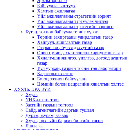
Эрхэм зорилго
Байгууллагын түүх
Хамтын ажиллагаа
Үйл ажиллагааны стратегийн зорилт
Үйл ажиллагааны тэргүүлэх чиглэл
Үйл ажиллагааны стратегийн зорилго
Бүтэц, зохион байгуулалт, чиг үүрэг
Төрийн захиргааны удирдлагын газар
Хайгуул, ашиглалтын газар
Газрын тос, бүтээгдэхүүний газар
Орон нутаг дахь төлөөлөл хариуцсан газар
Хяналт-шинжилгээ, үнэлгээ, дотоод аудитын
газар
Уул уурхай, газрын тосны төв лаборатори
Кадастрын хэлтэс
Бүтэц зохион байгуулалт
Цөмийн болон цацрагийн хяналтын хэлтэс
ХУУЛЬ, ЭРХ ЗҮЙ
Хууль
УИХ-ын тогтоол
Засгийн газрын тогтоол
Сайд, агентлагийн даргын тушаал
Дүрэм, журам, заавар
Хууль, эрх зүйн баримт бичгийн төсөл
Лавлагаа