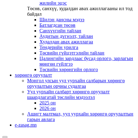
жилийн эцэс
Төсөв, санхүү, худалдан авах ажиллагааны ил тод
байдал
Шилэн дансны мэдээ
Батлагдсан төсөв
Санхүүгийн тайлан
Аудитын дүгнэлт, тайлан
Худалдан авах ажиллагаа
Тендерийн урилга
Төсвийн гүйцэтгэлийн тайлан
Цалингийн зардлаас бусад орлого, зарлагын
мөнгөн гүйлгээ
Төсвийн хөрөнгийн орлого
хөрөнгө оруулалт
Монгол улсын уул уурхайн салбарын хөрөнгө
оруулалтын орчны судалгаа
Уул уурхайн салбарт хөрөнгө оруулалт
шаардлагатай төслийн мэдээлэл
2025 он
2026 он
Ашигт малтмал, уул уурхайн хөрөнгө оруулалтын
гарын авлага
e-zasag.mn