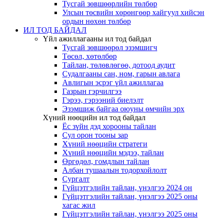
Тусгай зөвшөөрлийн төлбөр
Улсын төсвийн хөрөнгөөр хайгуул хийсэн
ордын нөхөн төлбөр
ИЛ ТОД БАЙДАЛ
Үйл ажиллагааны ил тод байдал
Тусгай зөвшөөрөл эзэмшигч
Төсөл, хөтөлбөр
Тайлан, төлөвлөгөө, дотоод аудит
Судалгааны сан, ном, гарын авлага
Авлигын эсрэг үйл ажиллагаа
Газрын гэрчилгээ
Гэрээ, гэрээний биелэлт
Эзэмшиж байгаа оюуны өмчийн эрх
Хүний нөөцийн ил тод байдал
Ёс зүйн дэд хорооны тайлан
Сул орон тооны зар
Хүний нөөцийн стратеги
Хүний нөөцийн мэдээ, тайлан
Өргөдөл, гомдлын тайлан
Албан тушаалын тодорхойлолт
Сургалт
Гүйцэтгэлийн тайлан, үнэлгээ 2024 он
Гүйцэтгэлийн тайлан, үнэлгээ 2025 оны
хагас жил
Гүйцэтгэлийн тайлан, үнэлгээ 2025 оны