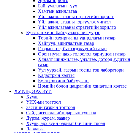
Эрхэм зорилго
Байгууллагын түүх
Хамтын ажиллагаа
Үйл ажиллагааны стратегийн зорилт
Үйл ажиллагааны тэргүүлэх чиглэл
Үйл ажиллагааны стратегийн зорилго
Бүтэц, зохион байгуулалт, чиг үүрэг
Төрийн захиргааны удирдлагын газар
Хайгуул, ашиглалтын газар
Газрын тос, бүтээгдэхүүний газар
Орон нутаг дахь төлөөлөл хариуцсан газар
Хяналт-шинжилгээ, үнэлгээ, дотоод аудитын
газар
Уул уурхай, газрын тосны төв лаборатори
Кадастрын хэлтэс
Бүтэц зохион байгуулалт
Цөмийн болон цацрагийн хяналтын хэлтэс
ХУУЛЬ, ЭРХ ЗҮЙ
Хууль
УИХ-ын тогтоол
Засгийн газрын тогтоол
Сайд, агентлагийн даргын тушаал
Дүрэм, журам, заавар
Хууль, эрх зүйн баримт бичгийн төсөл
Лавлагаа