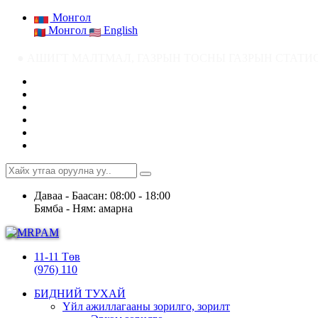
Монгол
Монгол
English
ГТ МАЛТМАЛ, ГАЗРЫН ТОСНЫ ГАЗРЫН СТАТИСТИК МЭДЭЭ ● Ашигт малт
Даваа - Баасан: 08:00 - 18:00
Бямба - Ням: амарна
11-11 Төв
(976) 110
БИДНИЙ ТУХАЙ
Үйл ажиллагааны зорилго, зорилт