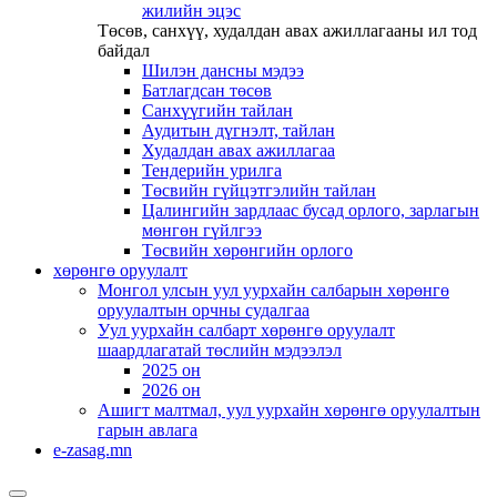
жилийн эцэс
Төсөв, санхүү, худалдан авах ажиллагааны ил тод
байдал
Шилэн дансны мэдээ
Батлагдсан төсөв
Санхүүгийн тайлан
Аудитын дүгнэлт, тайлан
Худалдан авах ажиллагаа
Тендерийн урилга
Төсвийн гүйцэтгэлийн тайлан
Цалингийн зардлаас бусад орлого, зарлагын
мөнгөн гүйлгээ
Төсвийн хөрөнгийн орлого
хөрөнгө оруулалт
Монгол улсын уул уурхайн салбарын хөрөнгө
оруулалтын орчны судалгаа
Уул уурхайн салбарт хөрөнгө оруулалт
шаардлагатай төслийн мэдээлэл
2025 он
2026 он
Ашигт малтмал, уул уурхайн хөрөнгө оруулалтын
гарын авлага
e-zasag.mn