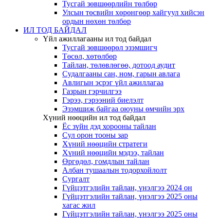
Тусгай зөвшөөрлийн төлбөр
Улсын төсвийн хөрөнгөөр хайгуул хийсэн
ордын нөхөн төлбөр
ИЛ ТОД БАЙДАЛ
Үйл ажиллагааны ил тод байдал
Тусгай зөвшөөрөл эзэмшигч
Төсөл, хөтөлбөр
Тайлан, төлөвлөгөө, дотоод аудит
Судалгааны сан, ном, гарын авлага
Авлигын эсрэг үйл ажиллагаа
Газрын гэрчилгээ
Гэрээ, гэрээний биелэлт
Эзэмшиж байгаа оюуны өмчийн эрх
Хүний нөөцийн ил тод байдал
Ёс зүйн дэд хорооны тайлан
Сул орон тооны зар
Хүний нөөцийн стратеги
Хүний нөөцийн мэдээ, тайлан
Өргөдөл, гомдлын тайлан
Албан тушаалын тодорхойлолт
Сургалт
Гүйцэтгэлийн тайлан, үнэлгээ 2024 он
Гүйцэтгэлийн тайлан, үнэлгээ 2025 оны
хагас жил
Гүйцэтгэлийн тайлан, үнэлгээ 2025 оны