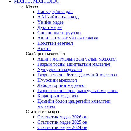
МЭДЭЭ, МЭДЭЭЛЭЛ
Мэдээ
Цаг үе, үйл явдал
ААН-ийн анхааралд
Үнийн мэдээ
Дүрст мэдээ
Сонгон шалгаруулалт
Авлигын эсрэг үйл ажиллагаа
Нээлттэй өгөгдөл
Архив
Салбарын мэдээлэл
Ашигт малтмалын хайгуулын мэдээлэл
Газрын тосны ашиглалтын мэдээлэл
Уул уурхайн мэдээлэл
Газрын тосны бүтээгдэхүүний мэдээлэл
Нүүрсний мэдээлэл
Лабораторийн мэдээлэл
Газрын тосны эрэл, хайгуулын мэдээлэл
Кадастрын мэдээлэл
Цөмийн болон цацрагийн хяналтын
мэдээлэл
Статистик мэдээ
Статистик мэдээ 2026 он
Статистик мэдээ 2025 он
Статистик мэдээ 2024 он