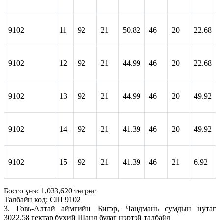
9102
11
92
21
50.82
46
20
22.68
9102
12
92
21
44.99
46
20
22.68
9102
13
92
21
44.99
46
20
49.92
9102
14
92
21
41.39
46
20
49.92
9102
15
92
21
41.39
46
21
6.92
Босго үнэ: 1,033,620 төгрөг
Талбайн код: СШ 9102
3. Говь-Алтай аймгийн Бигэр, Чандмань сумдын нутаг
3022.58 гектар бүхий Шанд булаг нэртэй талбайд