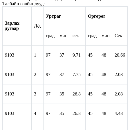
Талбайн солбицлууд:
Уртраг
Өргөрөг
Зарлах
Д/д
дугаар
град
мин
сек
град
мин
Сек
9103
1
97
37
9.71
45
48
20.66
9103
2
97
37
7.75
45
48
2.08
9103
3
97
35
26.8
45
48
2.08
9103
4
97
35
26.8
45
48
4.48