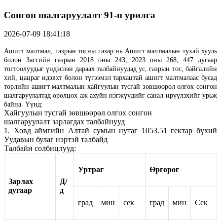
Сонгон шалгаруулалт 91-н урилга
2026-07-09 18:41:18
Ашигт малтмал, газрын тосны газар нь Ашигт малтмалын тухай хууль
болон Засгийн газрын 2018 оны 243, 2023 оны 268, 447 дугаар
тогтоолуудыг үндэслэн дараах талбайнуудад ус, газрын тос, байгалийн
хий, цацраг идэвхт болон түгээмэл тархацтай ашигт малтмалаас бусад
төрлийн ашигт малтмалын хайгуулын тусгай зөвшөөрөл олгох сонгон
шалгаруулалтад оролцох аж ахуйн нэгжүүдийг санал ирүүлэхийг урьж
байна. Үүнд:
Хайгуулын тусгай зөвшөөрөл олгох сонгон
шалгаруулалт зарлагдах талбайнууд
1. Ховд аймгийн Алтай сумын нутаг 1053.51 гектар бүхий
Уудавын булаг нэртэй талбайд
Талбайн солбицлууд:
Уртраг
Өргөрөг
Зарлах
Д/
дугаар
д
град
мин
сек
град
мин
Сек