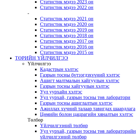
Статистик мэдээ 2023 он
Статистик мэдээ 2022 он
-
Статистик мэдээ 2021 он
Статистик мэдээ 2020 он
Статистик мэдээ 2019 он
Статистик мэдээ 2018 он
Статистик мэдээ 2017 он
Статистик мэдээ 2016 он
Статистик мэдээ 2015 он
ТӨРИЙН ҮЙЛЧИЛГЭЭ
Үйлчилгээ
Кадастрын хэлтэс
Газрын тосны бүтээгдэхүүний хэлтэс
Ашигт малтмалын хайгуулын хэлтэс
Газрын тосны хайгуулын хэлтэс
Уул уурхайн хэлтэс
Уул уурхай, газрын тосны төв лаборатори
Газрын тосны ашиглалтын хэлтэс
Ажиллах хүчний талаар тавигдах шаардлага
Цөмийн болон цацрагийн хяналтын хэлтэс
Төлбөр
Үйлчилгээний төлбөр
Уул уурхай, газрын тосны төв лабораторийн
үйлчилгээний төлбөр