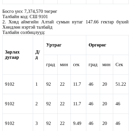
Босго үнэ: 7,374,570 төгрөг
Талбайн код: СШ 9101
2. Ховд аймгийн Алтай сумын нутаг 147.66 гектар бүхий
Хөндлөн нэртэй талбайд
Талбайн солбицлууд:
Уртраг
Өргөрөг
Зарлах
Д/
дугаар
д
град
мин
сек
град
мин
Сек
9102
1
92
22
11.7
46
20
51.22
9102
2
92
22
11.7
46
20
46
9102
3
92
22
9.49
46
20
46