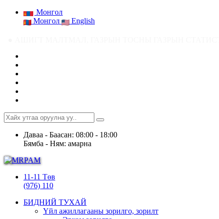
Монгол
Монгол
English
Т МАЛТМАЛ, ГАЗРЫН ТОСНЫ ГАЗРЫН СТАТИСТИК МЭДЭЭ ● Ашигт малтма
Даваа - Баасан: 08:00 - 18:00
Бямба - Ням: амарна
11-11 Төв
(976) 110
БИДНИЙ ТУХАЙ
Үйл ажиллагааны зорилго, зорилт