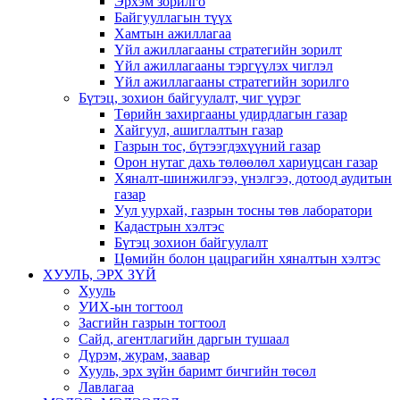
Эрхэм зорилго
Байгууллагын түүх
Хамтын ажиллагаа
Үйл ажиллагааны стратегийн зорилт
Үйл ажиллагааны тэргүүлэх чиглэл
Үйл ажиллагааны стратегийн зорилго
Бүтэц, зохион байгуулалт, чиг үүрэг
Төрийн захиргааны удирдлагын газар
Хайгуул, ашиглалтын газар
Газрын тос, бүтээгдэхүүний газар
Орон нутаг дахь төлөөлөл хариуцсан газар
Хяналт-шинжилгээ, үнэлгээ, дотоод аудитын
газар
Уул уурхай, газрын тосны төв лаборатори
Кадастрын хэлтэс
Бүтэц зохион байгуулалт
Цөмийн болон цацрагийн хяналтын хэлтэс
ХУУЛЬ, ЭРХ ЗҮЙ
Хууль
УИХ-ын тогтоол
Засгийн газрын тогтоол
Сайд, агентлагийн даргын тушаал
Дүрэм, журам, заавар
Хууль, эрх зүйн баримт бичгийн төсөл
Лавлагаа