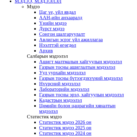
МЭДЭЭ, МЭДЭЭЛЭЛ
Мэдээ
Цаг үе, үйл явдал
ААН-ийн анхааралд
Үнийн мэдээ
Дүрст мэдээ
Сонгон шалгаруулалт
Авлигын эсрэг үйл ажиллагаа
Нээлттэй өгөгдөл
Архив
Салбарын мэдээлэл
Ашигт малтмалын хайгуулын мэдээлэл
Газрын тосны ашиглалтын мэдээлэл
Уул уурхайн мэдээлэл
Газрын тосны бүтээгдэхүүний мэдээлэл
Нүүрсний мэдээлэл
Лабораторийн мэдээлэл
Газрын тосны эрэл, хайгуулын мэдээлэл
Кадастрын мэдээлэл
Цөмийн болон цацрагийн хяналтын
мэдээлэл
Статистик мэдээ
Статистик мэдээ 2026 он
Статистик мэдээ 2025 он
Статистик мэдээ 2024 он