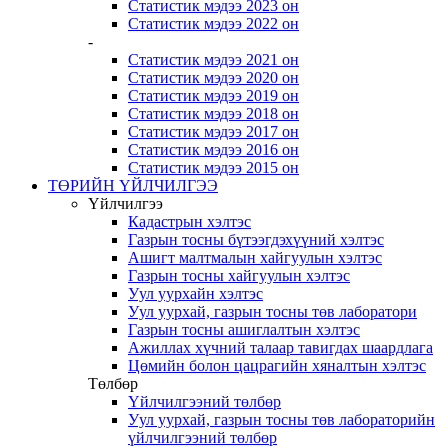
Статистик мэдээ 2023 он
Статистик мэдээ 2022 он
-
Статистик мэдээ 2021 он
Статистик мэдээ 2020 он
Статистик мэдээ 2019 он
Статистик мэдээ 2018 он
Статистик мэдээ 2017 он
Статистик мэдээ 2016 он
Статистик мэдээ 2015 он
ТӨРИЙН ҮЙЛЧИЛГЭЭ
Үйлчилгээ
Кадастрын хэлтэс
Газрын тосны бүтээгдэхүүний хэлтэс
Ашигт малтмалын хайгуулын хэлтэс
Газрын тосны хайгуулын хэлтэс
Уул уурхайн хэлтэс
Уул уурхай, газрын тосны төв лаборатори
Газрын тосны ашиглалтын хэлтэс
Ажиллах хүчний талаар тавигдах шаардлага
Цөмийн болон цацрагийн хяналтын хэлтэс
Төлбөр
Үйлчилгээний төлбөр
Уул уурхай, газрын тосны төв лабораторийн
үйлчилгээний төлбөр