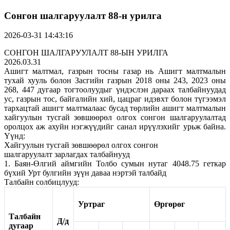
Сонгон шалгаруулалт 88-н урилга
2026-03-31 14:43:16
СОНГОН ШАЛГАРУУЛАЛТ 88-ЫН УРИЛГА
2026.03.31
Ашигт малтмал, газрын тосны газар нь Ашигт малтмалын
тухай хууль болон Засгийн газрын 2018 оны 243, 2023 оны
268, 447 дугаар тогтоолуудыг үндэслэн дараах талбайнуудад
ус, газрын тос, байгалийн хий, цацраг идэвхт болон түгээмэл
тархацтай ашигт малтмалаас бусад төрлийн ашигт малтмалын
хайгуулын тусгай зөвшөөрөл олгох сонгон шалгаруулалтад
оролцох аж ахуйн нэгжүүдийг санал ирүүлэхийг урьж байна.
Үүнд:
Хайгуулын тусгай зөвшөөрөл олгох сонгон
шалгаруулалт зарлагдах талбайнууд
1. Баян-Өлгий аймгийн Толбо сумын нутаг 4048.75 геткар
бүхий Урт булгийн зүүн даваа нэртэй талбайд
Талбайн солбицлууд:
Уртраг
Өргөрөг
Талбайн
Д/д
дугаар