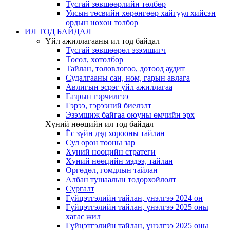
Тусгай зөвшөөрлийн төлбөр
Улсын төсвийн хөрөнгөөр хайгуул хийсэн
ордын нөхөн төлбөр
ИЛ ТОД БАЙДАЛ
Үйл ажиллагааны ил тод байдал
Тусгай зөвшөөрөл эзэмшигч
Төсөл, хөтөлбөр
Тайлан, төлөвлөгөө, дотоод аудит
Судалгааны сан, ном, гарын авлага
Авлигын эсрэг үйл ажиллагаа
Газрын гэрчилгээ
Гэрээ, гэрээний биелэлт
Эзэмшиж байгаа оюуны өмчийн эрх
Хүний нөөцийн ил тод байдал
Ёс зүйн дэд хорооны тайлан
Сул орон тооны зар
Хүний нөөцийн стратеги
Хүний нөөцийн мэдээ, тайлан
Өргөдөл, гомдлын тайлан
Албан тушаалын тодорхойлолт
Сургалт
Гүйцэтгэлийн тайлан, үнэлгээ 2024 он
Гүйцэтгэлийн тайлан, үнэлгээ 2025 оны
хагас жил
Гүйцэтгэлийн тайлан, үнэлгээ 2025 оны