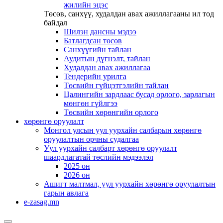
жилийн эцэс
Төсөв, санхүү, худалдан авах ажиллагааны ил тод
байдал
Шилэн дансны мэдээ
Батлагдсан төсөв
Санхүүгийн тайлан
Аудитын дүгнэлт, тайлан
Худалдан авах ажиллагаа
Тендерийн урилга
Төсвийн гүйцэтгэлийн тайлан
Цалингийн зардлаас бусад орлого, зарлагын
мөнгөн гүйлгээ
Төсвийн хөрөнгийн орлого
хөрөнгө оруулалт
Монгол улсын уул уурхайн салбарын хөрөнгө
оруулалтын орчны судалгаа
Уул уурхайн салбарт хөрөнгө оруулалт
шаардлагатай төслийн мэдээлэл
2025 он
2026 он
Ашигт малтмал, уул уурхайн хөрөнгө оруулалтын
гарын авлага
e-zasag.mn