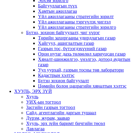
Эрхэм зорилго
Байгууллагын түүх
Хамтын ажиллагаа
Үйл ажиллагааны стратегийн зорилт
Үйл ажиллагааны тэргүүлэх чиглэл
Үйл ажиллагааны стратегийн зорилго
Бүтэц, зохион байгуулалт, чиг үүрэг
Төрийн захиргааны удирдлагын газар
Хайгуул, ашиглалтын газар
Газрын тос, бүтээгдэхүүний газар
Орон нутаг дахь төлөөлөл хариуцсан газар
Хяналт-шинжилгээ, үнэлгээ, дотоод аудитын
газар
Уул уурхай, газрын тосны төв лаборатори
Кадастрын хэлтэс
Бүтэц зохион байгуулалт
Цөмийн болон цацрагийн хяналтын хэлтэс
ХУУЛЬ, ЭРХ ЗҮЙ
Хууль
УИХ-ын тогтоол
Засгийн газрын тогтоол
Сайд, агентлагийн даргын тушаал
Дүрэм, журам, заавар
Хууль, эрх зүйн баримт бичгийн төсөл
Лавлагаа