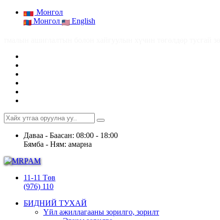
Монгол
Монгол
English
он хайгуулын хүчин төгөлдөр тусгай зөвшөөрлийн тоо 2,858 (20
Даваа - Баасан: 08:00 - 18:00
Бямба - Ням: амарна
11-11 Төв
(976) 110
БИДНИЙ ТУХАЙ
Үйл ажиллагааны зорилго, зорилт