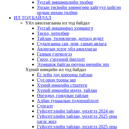
Тусгай зөвшөөрлийн төлбөр
Улсын төсвийн хөрөнгөөр хайгуул хийсэн
ордын нөхөн төлбөр
ИЛ ТОД БАЙДАЛ
Үйл ажиллагааны ил тод байдал
Тусгай зөвшөөрөл эзэмшигч
Төсөл, хөтөлбөр
Тайлан, төлөвлөгөө, дотоод аудит
Судалгааны сан, ном, гарын авлага
Авлигын эсрэг үйл ажиллагаа
Газрын гэрчилгээ
Гэрээ, гэрээний биелэлт
Эзэмшиж байгаа оюуны өмчийн эрх
Хүний нөөцийн ил тод байдал
Ёс зүйн дэд хорооны тайлан
Сул орон тооны зар
Хүний нөөцийн стратеги
Хүний нөөцийн мэдээ, тайлан
Өргөдөл, гомдлын тайлан
Албан тушаалын тодорхойлолт
Сургалт
Гүйцэтгэлийн тайлан, үнэлгээ 2024 он
Гүйцэтгэлийн тайлан, үнэлгээ 2025 оны
хагас жил
Гүйцэтгэлийн тайлан, үнэлгээ 2025 оны