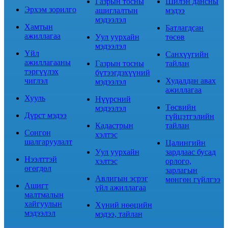
Газрын тосны
Шилэн дансны
Эрхэм зорилго
ашиглалтын
мэдээ
мэдээлэл
Хамтын
Батлагдсан
ажиллагаа
Уул уурхайн
төсөв
мэдээлэл
Үйл
Санхүүгийн
ажиллагааны
Газрын тосны
тайлан
тэргүүлэх
бүтээгдэхүүний
чиглэл
Худалдан авах
мэдээлэл
ажиллагаа
Хууль
Нүүрсний
Төсвийн
мэдээлэл
Дүрст мэдээ
гүйцэтгэлийн
Кадастрын
тайлан
Сонгон
хэлтэс
шалгаруулалт
Цалингийн
Уул уурхайн
зардлаас бусад
Нээлттэй
хэлтэс
орлого,
өгөгдөл
зарлагын
Авлигын эсрэг
мөнгөн гүйлгээ
Ашигт
үйл ажиллагаа
малтмалын
хайгуулын
Хүний нөөцийн
мэдээлэл
мэдээ, тайлан