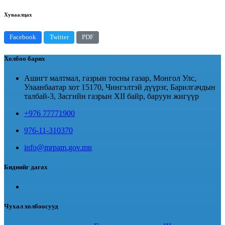
Хуваалцах
Facebook
Twitter
PDF
Холбоо барих
Ашигт малтмал, газрын тосны газар, Монгол Улс,
Улаанбаатар хот 15170, Чингэлтэй дүүрэг, Барилгачдын
талбай-3, Засгийн газрын XII байр, баруун жигүүр
+976 77771900
976-11-310370
info@mrpam.gov.mn
Биднийг дагах
Чухал холбоосууд