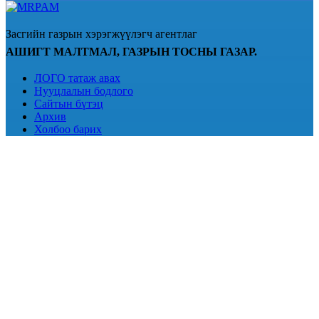
Засгийн газрын хэрэгжүүлэгч агентлаг
АШИГТ МАЛТМАЛ, ГАЗРЫН ТОСНЫ ГАЗАР.
ЛОГО татаж авах
Нууцлалын бодлого
Сайтын бүтэц
Архив
Холбоо барих