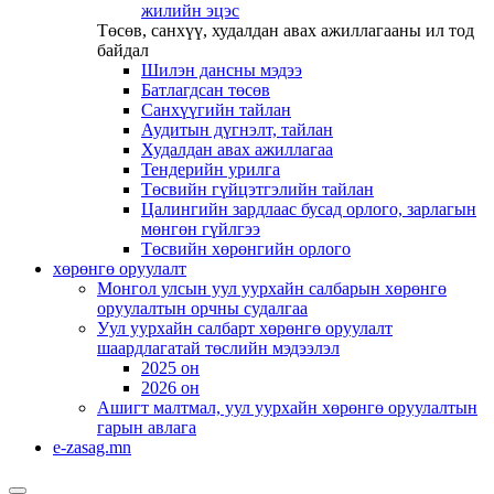
жилийн эцэс
Төсөв, санхүү, худалдан авах ажиллагааны ил тод
байдал
Шилэн дансны мэдээ
Батлагдсан төсөв
Санхүүгийн тайлан
Аудитын дүгнэлт, тайлан
Худалдан авах ажиллагаа
Тендерийн урилга
Төсвийн гүйцэтгэлийн тайлан
Цалингийн зардлаас бусад орлого, зарлагын
мөнгөн гүйлгээ
Төсвийн хөрөнгийн орлого
хөрөнгө оруулалт
Монгол улсын уул уурхайн салбарын хөрөнгө
оруулалтын орчны судалгаа
Уул уурхайн салбарт хөрөнгө оруулалт
шаардлагатай төслийн мэдээлэл
2025 он
2026 он
Ашигт малтмал, уул уурхайн хөрөнгө оруулалтын
гарын авлага
e-zasag.mn