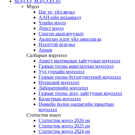
МЭДЭЭ, МЭДЭЭЛЭЛ
Мэдээ
Цаг үе, үйл явдал
ААН-ийн анхааралд
Үнийн мэдээ
Дүрст мэдээ
Сонгон шалгаруулалт
Авлигын эсрэг үйл ажиллагаа
Нээлттэй өгөгдөл
Архив
Салбарын мэдээлэл
Ашигт малтмалын хайгуулын мэдээлэл
Газрын тосны ашиглалтын мэдээлэл
Уул уурхайн мэдээлэл
Газрын тосны бүтээгдэхүүний мэдээлэл
Нүүрсний мэдээлэл
Лабораторийн мэдээлэл
Газрын тосны эрэл, хайгуулын мэдээлэл
Кадастрын мэдээлэл
Цөмийн болон цацрагийн хяналтын
мэдээлэл
Статистик мэдээ
Статистик мэдээ 2026 он
Статистик мэдээ 2025 он
Статистик мэдээ 2024 он