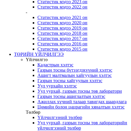
Статистик мэдээ 2023 он
Статистик мэдээ 2022 он
-
Статистик мэдээ 2021 он
Статистик мэдээ 2020 он
Статистик мэдээ 2019 он
Статистик мэдээ 2018 он
Статистик мэдээ 2017 он
Статистик мэдээ 2016 он
Статистик мэдээ 2015 он
ТӨРИЙН ҮЙЛЧИЛГЭЭ
Үйлчилгээ
Кадастрын хэлтэс
Газрын тосны бүтээгдэхүүний хэлтэс
Ашигт малтмалын хайгуулын хэлтэс
Газрын тосны хайгуулын хэлтэс
Уул уурхайн хэлтэс
Уул уурхай, газрын тосны төв лаборатори
Газрын тосны ашиглалтын хэлтэс
Ажиллах хүчний талаар тавигдах шаардлага
Цөмийн болон цацрагийн хяналтын хэлтэс
Төлбөр
Үйлчилгээний төлбөр
Уул уурхай, газрын тосны төв лабораторийн
үйлчилгээний төлбөр