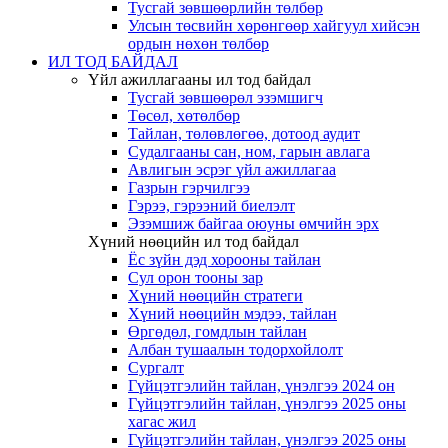
Тусгай зөвшөөрлийн төлбөр
Улсын төсвийн хөрөнгөөр хайгуул хийсэн
ордын нөхөн төлбөр
ИЛ ТОД БАЙДАЛ
Үйл ажиллагааны ил тод байдал
Тусгай зөвшөөрөл эзэмшигч
Төсөл, хөтөлбөр
Тайлан, төлөвлөгөө, дотоод аудит
Судалгааны сан, ном, гарын авлага
Авлигын эсрэг үйл ажиллагаа
Газрын гэрчилгээ
Гэрээ, гэрээний биелэлт
Эзэмшиж байгаа оюуны өмчийн эрх
Хүний нөөцийн ил тод байдал
Ёс зүйн дэд хорооны тайлан
Сул орон тооны зар
Хүний нөөцийн стратеги
Хүний нөөцийн мэдээ, тайлан
Өргөдөл, гомдлын тайлан
Албан тушаалын тодорхойлолт
Сургалт
Гүйцэтгэлийн тайлан, үнэлгээ 2024 он
Гүйцэтгэлийн тайлан, үнэлгээ 2025 оны
хагас жил
Гүйцэтгэлийн тайлан, үнэлгээ 2025 оны