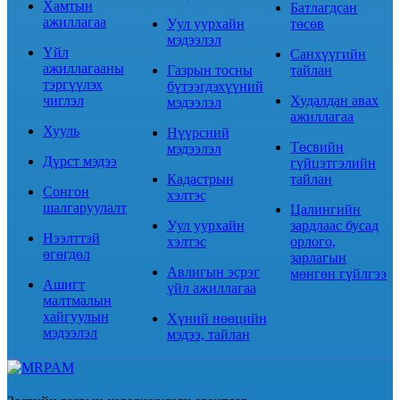
Хамтын
Батлагдсан
ажиллагаа
Уул уурхайн
төсөв
мэдээлэл
Үйл
Санхүүгийн
ажиллагааны
Газрын тосны
тайлан
тэргүүлэх
бүтээгдэхүүний
чиглэл
Худалдан авах
мэдээлэл
ажиллагаа
Хууль
Нүүрсний
Төсвийн
мэдээлэл
Дүрст мэдээ
гүйцэтгэлийн
Кадастрын
тайлан
Сонгон
хэлтэс
шалгаруулалт
Цалингийн
Уул уурхайн
зардлаас бусад
Нээлттэй
хэлтэс
орлого,
өгөгдөл
зарлагын
Авлигын эсрэг
мөнгөн гүйлгээ
Ашигт
үйл ажиллагаа
малтмалын
хайгуулын
Хүний нөөцийн
мэдээлэл
мэдээ, тайлан