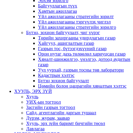
Эрхэм зорилго
Байгууллагын түүх
Хамтын ажиллагаа
Үйл ажиллагааны стратегийн зорилт
Үйл ажиллагааны тэргүүлэх чиглэл
Үйл ажиллагааны стратегийн зорилго
Бүтэц, зохион байгуулалт, чиг үүрэг
Төрийн захиргааны удирдлагын газар
Хайгуул, ашиглалтын газар
Газрын тос, бүтээгдэхүүний газар
Орон нутаг дахь төлөөлөл хариуцсан газар
Хяналт-шинжилгээ, үнэлгээ, дотоод аудитын
газар
Уул уурхай, газрын тосны төв лаборатори
Кадастрын хэлтэс
Бүтэц зохион байгуулалт
Цөмийн болон цацрагийн хяналтын хэлтэс
ХУУЛЬ, ЭРХ ЗҮЙ
Хууль
УИХ-ын тогтоол
Засгийн газрын тогтоол
Сайд, агентлагийн даргын тушаал
Дүрэм, журам, заавар
Хууль, эрх зүйн баримт бичгийн төсөл
Лавлагаа