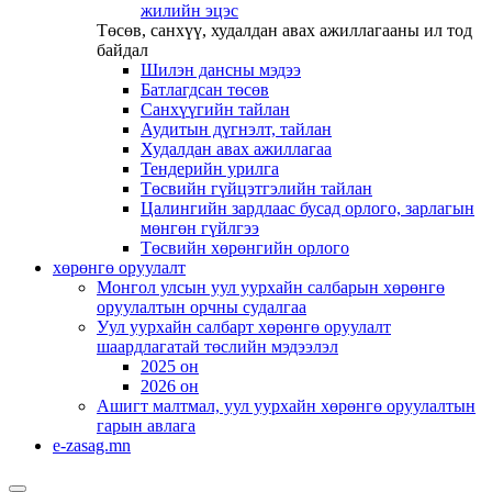
жилийн эцэс
Төсөв, санхүү, худалдан авах ажиллагааны ил тод
байдал
Шилэн дансны мэдээ
Батлагдсан төсөв
Санхүүгийн тайлан
Аудитын дүгнэлт, тайлан
Худалдан авах ажиллагаа
Тендерийн урилга
Төсвийн гүйцэтгэлийн тайлан
Цалингийн зардлаас бусад орлого, зарлагын
мөнгөн гүйлгээ
Төсвийн хөрөнгийн орлого
хөрөнгө оруулалт
Монгол улсын уул уурхайн салбарын хөрөнгө
оруулалтын орчны судалгаа
Уул уурхайн салбарт хөрөнгө оруулалт
шаардлагатай төслийн мэдээлэл
2025 он
2026 он
Ашигт малтмал, уул уурхайн хөрөнгө оруулалтын
гарын авлага
e-zasag.mn