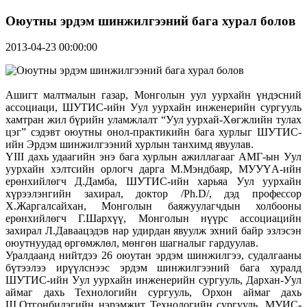
Оюутны эрдэм шинжилгээний бага хурал болов
2013-04-23 00:00:00
Ашигт малтмалын газар, Монголын уул уурхайн үндэсний
ассоциаци, ШУТИС-ийн Уул уурхайн инженерийн сургууль
хамтран жил бүрийн уламжлалт “Уул уурхай-Хөгжлийн тулах
цэг” сэдэвт оюутны онол-практикийн бага хурлыг ШУТИС-
ийн Эрдэм шинжилгээний хурлын танхимд явуулав.
ҮIII дахь удаагийн энэ бага хурлын ажиллагааг АМГ-ын Уул
уурхайн хэлтсийн орлогч дарга М.Мэндбаяр, МУУҮА-ийн
ерөнхийлөгч Д.Дамба, ШУТИС-ийн харьяа Уул уурхайн
хүрээлэнгийн захирал, доктор /Ph.D/, дэд профессор
Х.Жаргалсайхан, Монголын баяжуулагчдын холбооны
ерөнхийлөгч Г.Шархүү, Монголын нүүрс ассоциацийн
захирал Л.Даваацэдэв нар удирдан явуулж эхний байр эзлэсэн
оюутнуудад өргөмжлөл, мөнгөн шагналыг гардуулав.
Уралдаанд нийтдээ 26 оюутан эрдэм шинжилгээ, судалгааны
бүтээлээ ирүүлснээс эрдэм шинжилгээний бага хуралд
ШУТИС-ийн Уул уурхайн инженерийн сургууль, Дархан-Уул
аймаг дахь Технологийн сургууль, Орхон аймаг дахь
Ш.Отгонбилэгийн нэрэмжит Технологийн сургууль, МУИС-