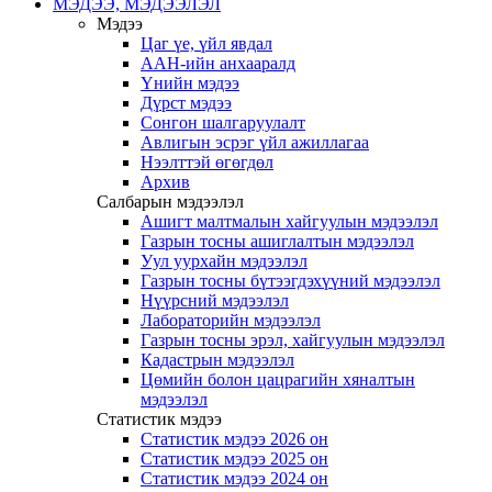
МЭДЭЭ, МЭДЭЭЛЭЛ
Мэдээ
Цаг үе, үйл явдал
ААН-ийн анхааралд
Үнийн мэдээ
Дүрст мэдээ
Сонгон шалгаруулалт
Авлигын эсрэг үйл ажиллагаа
Нээлттэй өгөгдөл
Архив
Салбарын мэдээлэл
Ашигт малтмалын хайгуулын мэдээлэл
Газрын тосны ашиглалтын мэдээлэл
Уул уурхайн мэдээлэл
Газрын тосны бүтээгдэхүүний мэдээлэл
Нүүрсний мэдээлэл
Лабораторийн мэдээлэл
Газрын тосны эрэл, хайгуулын мэдээлэл
Кадастрын мэдээлэл
Цөмийн болон цацрагийн хяналтын
мэдээлэл
Статистик мэдээ
Статистик мэдээ 2026 он
Статистик мэдээ 2025 он
Статистик мэдээ 2024 он