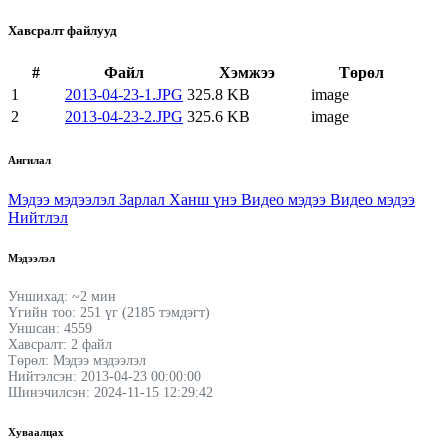
Хавсралт файлууд
#
Файл
Хэмжээ
Төрөл
1
2013-04-23-1.JPG
325.8 KB
image
2
2013-04-23-2.JPG
325.6 KB
image
Ангилал
Мэдээ мэдээлэл
Зарлал
Ханш үнэ
Видео мэдээ
Видео мэдээ
Нийтлэл
Мэдээлэл
Уншихад: ~2 мин
Үгийн тоо: 251 үг (2185 тэмдэгт)
Уншсан: 4559
Хавсралт: 2 файл
Төрөл: Мэдээ мэдээлэл
Нийтэлсэн: 2013-04-23 00:00:00
Шинэчилсэн: 2024-11-15 12:29:42
Хуваалцах