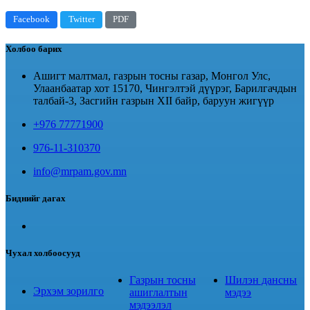
Facebook
Twitter
PDF
Холбоо барих
Ашигт малтмал, газрын тосны газар, Монгол Улс,
Улаанбаатар хот 15170, Чингэлтэй дүүрэг, Барилгачдын
талбай-3, Засгийн газрын XII байр, баруун жигүүр
+976 77771900
976-11-310370
info@mrpam.gov.mn
Биднийг дагах
Чухал холбоосууд
Газрын тосны
Шилэн дансны
Эрхэм зорилго
ашиглалтын
мэдээ
мэдээлэл