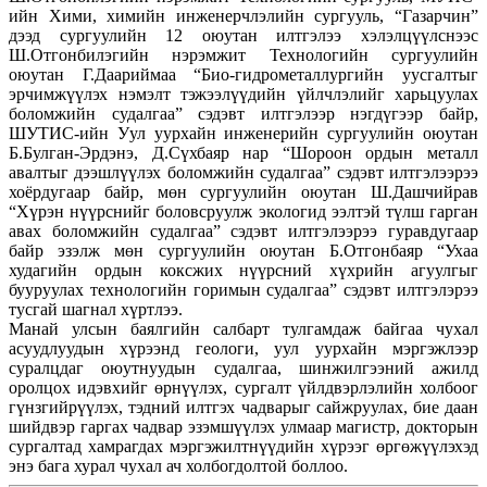
ийн Хими, химийн инженерчлэлийн сургууль, “Газарчин”
дээд сургуулийн 12 оюутан илтгэлээ хэлэлцүүлснээс
Ш.Отгонбилэгийн нэрэмжит Технологийн сургуулийн
оюутан Г.Даариймаа “Био-гидрометаллургийн уусгалтыг
эрчимжүүлэх нэмэлт тэжээлүүдийн үйлчлэлийг харьцуулах
боломжийн судалгаа” сэдэвт илтгэлээр нэгдүгээр байр,
ШУТИС-ийн Уул уурхайн инженерийн сургуулийн оюутан
Б.Булган-Эрдэнэ, Д.Сүхбаяр нар “Шороон ордын металл
авалтыг дээшлүүлэх боломжийн судалгаа” сэдэвт илтгэлээрээ
хоёрдугаар байр, мөн сургуулийн оюутан Ш.Дашчийрав
“Хүрэн нүүрснийг боловсруулж экологид ээлтэй түлш гарган
авах боломжийн судалгаа” сэдэвт илтгэлээрээ гуравдугаар
байр эзэлж мөн сургуулийн оюутан Б.Отгонбаяр “Ухаа
худагийн ордын коксжих нүүрсний хүхрийн агуулгыг
бууруулах технологийн горимын судалгаа” сэдэвт илтгэлэрээ
тусгай шагнал хүртлээ.
Манай улсын баялгийн салбарт тулгамдаж байгаа чухал
асуудлуудын хүрээнд геологи, уул уурхайн мэргэжлээр
суралцдаг оюутнуудын судалгаа, шинжилгээний ажилд
оролцох идэвхийг өрнүүлэх, сургалт үйлдвэрлэлийн холбоог
гүнзгийрүүлэх, тэдний илтгэх чадварыг сайжруулах, бие даан
шийдвэр гаргах чадвар эзэмшүүлэх улмаар магистр, докторын
сургалтад хамрагдах мэргэжилтнүүдийн хүрээг өргөжүүлэхэд
энэ бага хурал чухал ач холбогдолтой боллоо.