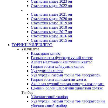
Статистик мэдээ 2023 он
Статистик мэдээ 2022 он
-
Статистик мэдээ 2021 он
Статистик мэдээ 2020 он
Статистик мэдээ 2019 он
Статистик мэдээ 2018 он
Статистик мэдээ 2017 он
Статистик мэдээ 2016 он
Статистик мэдээ 2015 он
ТӨРИЙН ҮЙЛЧИЛГЭЭ
Үйлчилгээ
Кадастрын хэлтэс
Газрын тосны бүтээгдэхүүний хэлтэс
Ашигт малтмалын хайгуулын хэлтэс
Газрын тосны хайгуулын хэлтэс
Уул уурхайн хэлтэс
Уул уурхай, газрын тосны төв лаборатори
Газрын тосны ашиглалтын хэлтэс
Ажиллах хүчний талаар тавигдах шаардлага
Цөмийн болон цацрагийн хяналтын хэлтэс
Төлбөр
Үйлчилгээний төлбөр
Уул уурхай, газрын тосны төв лабораторийн
үйлчилгээний төлбөр