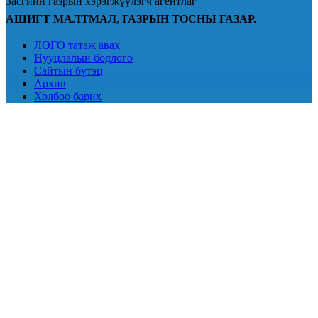
Засгийн газрын хэрэгжүүлэгч агентлаг
АШИГТ МАЛТМАЛ, ГАЗРЫН ТОСНЫ ГАЗАР.
ЛОГО татаж авах
Нууцлалын бодлого
Сайтын бүтэц
Архив
Холбоо барих