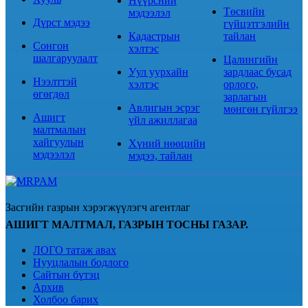
Нүүрсний
Төсвийн
мэдээлэл
Дүрст мэдээ
гүйцэтгэлийн
Кадастрын
тайлан
Сонгон
хэлтэс
шалгаруулалт
Цалингийн
Уул уурхайн
зардлаас бусад
Нээлттэй
хэлтэс
орлого,
өгөгдөл
зарлагын
Авлигын эсрэг
мөнгөн гүйлгээ
Ашигт
үйл ажиллагаа
малтмалын
хайгуулын
Хүний нөөцийн
мэдээлэл
мэдээ, тайлан
Засгийн газрын хэрэгжүүлэгч агентлаг
АШИГТ МАЛТМАЛ, ГАЗРЫН ТОСНЫ ГАЗАР.
ЛОГО татаж авах
Нууцлалын бодлого
Сайтын бүтэц
Архив
Холбоо барих