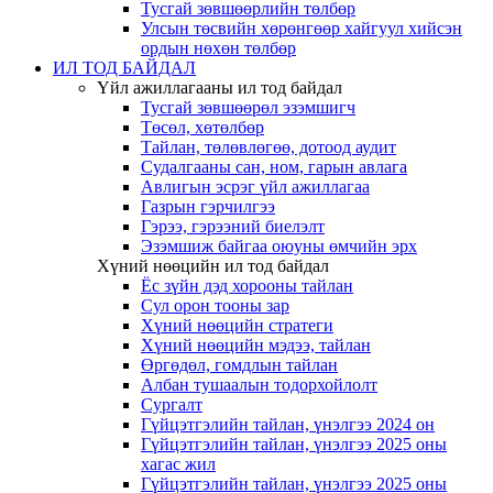
Тусгай зөвшөөрлийн төлбөр
Улсын төсвийн хөрөнгөөр хайгуул хийсэн
ордын нөхөн төлбөр
ИЛ ТОД БАЙДАЛ
Үйл ажиллагааны ил тод байдал
Тусгай зөвшөөрөл эзэмшигч
Төсөл, хөтөлбөр
Тайлан, төлөвлөгөө, дотоод аудит
Судалгааны сан, ном, гарын авлага
Авлигын эсрэг үйл ажиллагаа
Газрын гэрчилгээ
Гэрээ, гэрээний биелэлт
Эзэмшиж байгаа оюуны өмчийн эрх
Хүний нөөцийн ил тод байдал
Ёс зүйн дэд хорооны тайлан
Сул орон тооны зар
Хүний нөөцийн стратеги
Хүний нөөцийн мэдээ, тайлан
Өргөдөл, гомдлын тайлан
Албан тушаалын тодорхойлолт
Сургалт
Гүйцэтгэлийн тайлан, үнэлгээ 2024 он
Гүйцэтгэлийн тайлан, үнэлгээ 2025 оны
хагас жил
Гүйцэтгэлийн тайлан, үнэлгээ 2025 оны