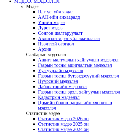
МЭДЭЭ, МЭДЭЭЛЭЛ
Мэдээ
Цаг үе, үйл явдал
ААН-ийн анхааралд
Үнийн мэдээ
Дүрст мэдээ
Сонгон шалгаруулалт
Авлигын эсрэг үйл ажиллагаа
Нээлттэй өгөгдөл
Архив
Салбарын мэдээлэл
Ашигт малтмалын хайгуулын мэдээлэл
Газрын тосны ашиглалтын мэдээлэл
Уул уурхайн мэдээлэл
Газрын тосны бүтээгдэхүүний мэдээлэл
Нүүрсний мэдээлэл
Лабораторийн мэдээлэл
Газрын тосны эрэл, хайгуулын мэдээлэл
Кадастрын мэдээлэл
Цөмийн болон цацрагийн хяналтын
мэдээлэл
Статистик мэдээ
Статистик мэдээ 2026 он
Статистик мэдээ 2025 он
Статистик мэдээ 2024 он