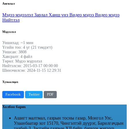
Ангилал
Мэдээ мэдээлэл
Зарлал
Ханш үнэ
Видео мэдээ
Видео мэдээ
Нийтлэл
Мэдээлэл
Уншихад: ~1 мин
Үгийн тоо: 4 үг (21 тэмдэгт)
Уншсан: 3808
Хавсралт: 4 файл
Төрөл: Мэдээ мэдээлэл
Нийтэлсэн: 2015-03-17 00:00:00
Шинэчилсэн: 2024-11-15 12:29:31
Хуваалцах
Facebook
Twitter
PDF
Холбоо барих
Ашигт малтмал, газрын тосны газар, Монгол Улс,
Улаанбаатар хот 15170, Чингэлтэй дүүрэг, Барилгачдын
талбай-3, Засгийн газрын XII байр, баруун жигүүр