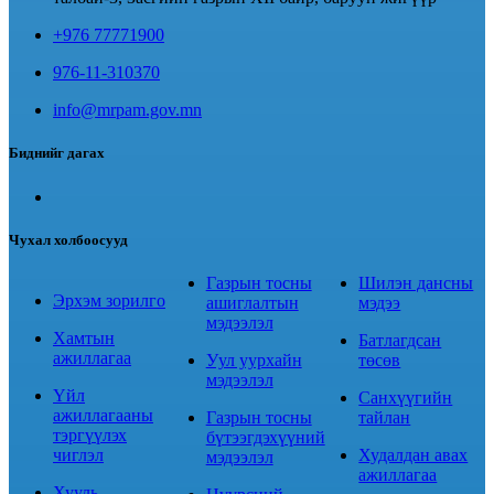
+976 77771900
976-11-310370
info@mrpam.gov.mn
Биднийг дагах
Чухал холбоосууд
Газрын тосны
Шилэн дансны
Эрхэм зорилго
ашиглалтын
мэдээ
мэдээлэл
Хамтын
Батлагдсан
ажиллагаа
Уул уурхайн
төсөв
мэдээлэл
Үйл
Санхүүгийн
ажиллагааны
Газрын тосны
тайлан
тэргүүлэх
бүтээгдэхүүний
чиглэл
Худалдан авах
мэдээлэл
ажиллагаа
Хууль