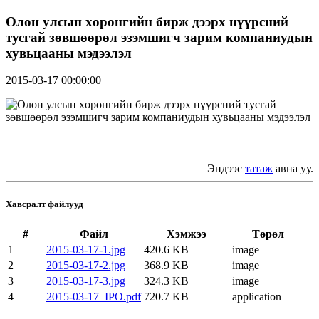
Олон улсын хөрөнгийн бирж дээрх нүүрсний
тусгай зөвшөөрөл эзэмшигч зарим компаниудын
хувьцааны мэдээлэл
2015-03-17 00:00:00
Эндээс
татаж
авна уу.
Хавсралт файлууд
#
Файл
Хэмжээ
Төрөл
1
2015-03-17-1.jpg
420.6 KB
image
2
2015-03-17-2.jpg
368.9 KB
image
3
2015-03-17-3.jpg
324.3 KB
image
4
2015-03-17_IPO.pdf
720.7 KB
application