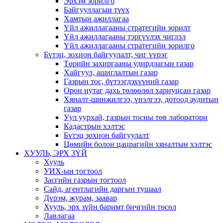
Эрхэм зорилго
Байгууллагын түүх
Хамтын ажиллагаа
Үйл ажиллагааны стратегийн зорилт
Үйл ажиллагааны тэргүүлэх чиглэл
Үйл ажиллагааны стратегийн зорилго
Бүтэц, зохион байгуулалт, чиг үүрэг
Төрийн захиргааны удирдлагын газар
Хайгуул, ашиглалтын газар
Газрын тос, бүтээгдэхүүний газар
Орон нутаг дахь төлөөлөл хариуцсан газар
Хяналт-шинжилгээ, үнэлгээ, дотоод аудитын
газар
Уул уурхай, газрын тосны төв лаборатори
Кадастрын хэлтэс
Бүтэц зохион байгуулалт
Цөмийн болон цацрагийн хяналтын хэлтэс
ХУУЛЬ, ЭРХ ЗҮЙ
Хууль
УИХ-ын тогтоол
Засгийн газрын тогтоол
Сайд, агентлагийн даргын тушаал
Дүрэм, журам, заавар
Хууль, эрх зүйн баримт бичгийн төсөл
Лавлагаа