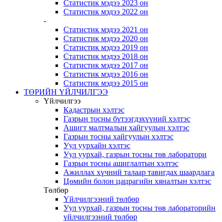
Статистик мэдээ 2023 он
Статистик мэдээ 2022 он
-
Статистик мэдээ 2021 он
Статистик мэдээ 2020 он
Статистик мэдээ 2019 он
Статистик мэдээ 2018 он
Статистик мэдээ 2017 он
Статистик мэдээ 2016 он
Статистик мэдээ 2015 он
ТӨРИЙН ҮЙЛЧИЛГЭЭ
Үйлчилгээ
Кадастрын хэлтэс
Газрын тосны бүтээгдэхүүний хэлтэс
Ашигт малтмалын хайгуулын хэлтэс
Газрын тосны хайгуулын хэлтэс
Уул уурхайн хэлтэс
Уул уурхай, газрын тосны төв лаборатори
Газрын тосны ашиглалтын хэлтэс
Ажиллах хүчний талаар тавигдах шаардлага
Цөмийн болон цацрагийн хяналтын хэлтэс
Төлбөр
Үйлчилгээний төлбөр
Уул уурхай, газрын тосны төв лабораторийн
үйлчилгээний төлбөр