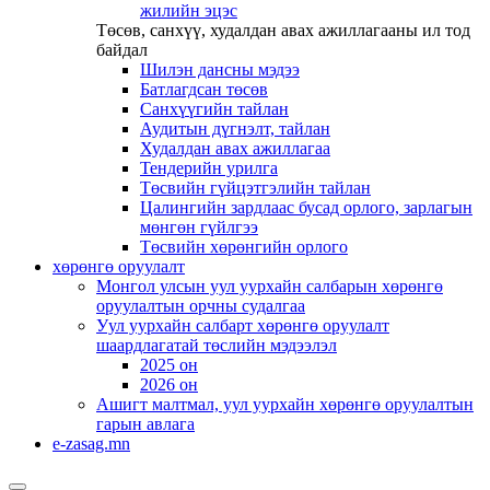
жилийн эцэс
Төсөв, санхүү, худалдан авах ажиллагааны ил тод
байдал
Шилэн дансны мэдээ
Батлагдсан төсөв
Санхүүгийн тайлан
Аудитын дүгнэлт, тайлан
Худалдан авах ажиллагаа
Тендерийн урилга
Төсвийн гүйцэтгэлийн тайлан
Цалингийн зардлаас бусад орлого, зарлагын
мөнгөн гүйлгээ
Төсвийн хөрөнгийн орлого
хөрөнгө оруулалт
Монгол улсын уул уурхайн салбарын хөрөнгө
оруулалтын орчны судалгаа
Уул уурхайн салбарт хөрөнгө оруулалт
шаардлагатай төслийн мэдээлэл
2025 он
2026 он
Ашигт малтмал, уул уурхайн хөрөнгө оруулалтын
гарын авлага
e-zasag.mn