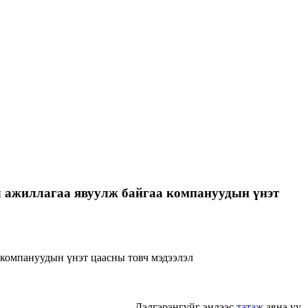
л ажиллагаа явуулж байгаа компануудын үнэт
Дэлгэрэнгүйг эндээс
татаж
авна уу.