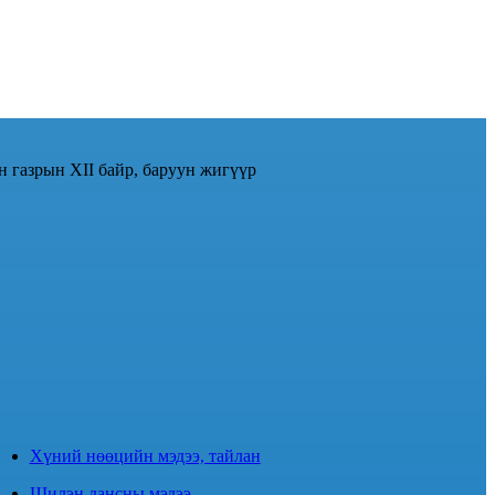
н газрын XII байр, баруун жигүүр
Хүний нөөцийн мэдээ, тайлан
Шилэн дансны мэдээ