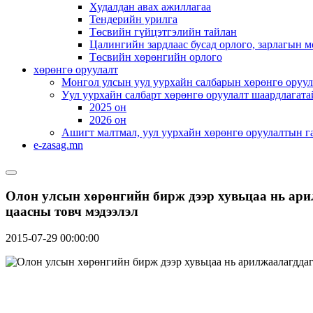
Худалдан авах ажиллагаа
Тендерийн урилга
Төсвийн гүйцэтгэлийн тайлан
Цалингийн зардлаас бусад орлого, зарлагын м
Төсвийн хөрөнгийн орлого
хөрөнгө оруулалт
Монгол улсын уул уурхайн салбарын хөрөнгө оруул
Уул уурхайн салбарт хөрөнгө оруулалт шаардлагата
2025 он
2026 он
Ашигт малтмал, уул уурхайн хөрөнгө оруулалтын г
e-zasag.mn
Олон улсын хөрөнгийн бирж дээр хувьцаа нь ари
цаасны товч мэдээлэл
2015-07-29 00:00:00