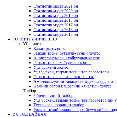
-
Статистик мэдээ 2021 он
Статистик мэдээ 2020 он
Статистик мэдээ 2019 он
Статистик мэдээ 2018 он
Статистик мэдээ 2017 он
Статистик мэдээ 2016 он
Статистик мэдээ 2015 он
ТӨРИЙН ҮЙЛЧИЛГЭЭ
Үйлчилгээ
Кадастрын хэлтэс
Газрын тосны бүтээгдэхүүний хэлтэс
Ашигт малтмалын хайгуулын хэлтэс
Газрын тосны хайгуулын хэлтэс
Уул уурхайн хэлтэс
Уул уурхай, газрын тосны төв лаборатори
Газрын тосны ашиглалтын хэлтэс
Ажиллах хүчний талаар тавигдах шаардлага
Цөмийн болон цацрагийн хяналтын хэлтэс
Төлбөр
Үйлчилгээний төлбөр
Уул уурхай, газрын тосны төв лабораторийн 
Тусгай зөвшөөрлийн төлбөр
Улсын төсвийн хөрөнгөөр хайгуул хийсэн ор
ИЛ ТОД БАЙДАЛ