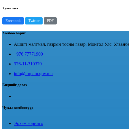
Хуваалцах
Facebook
Twitter
PDF
Холбоо барих
Ашигт малтмал, газрын тосны газар, Монгол Улс, Улаанба
+976 77771900
976-11-310370
info@mrpam.gov.mn
Биднийг дагах
Чухал холбоосууд
Эрхэм зорилго