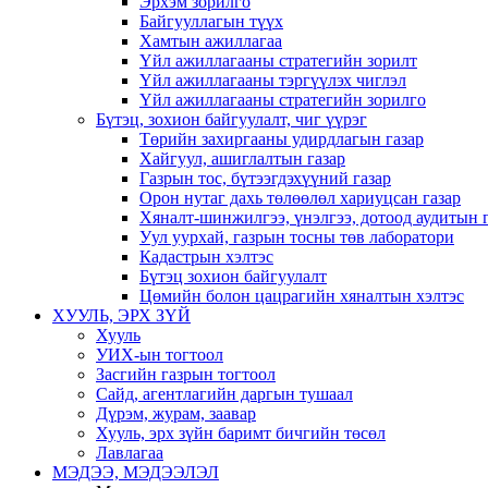
Эрхэм зорилго
Байгууллагын түүх
Хамтын ажиллагаа
Үйл ажиллагааны стратегийн зорилт
Үйл ажиллагааны тэргүүлэх чиглэл
Үйл ажиллагааны стратегийн зорилго
Бүтэц, зохион байгуулалт, чиг үүрэг
Төрийн захиргааны удирдлагын газар
Хайгуул, ашиглалтын газар
Газрын тос, бүтээгдэхүүний газар
Орон нутаг дахь төлөөлөл хариуцсан газар
Хяналт-шинжилгээ, үнэлгээ, дотоод аудитын 
Уул уурхай, газрын тосны төв лаборатори
Кадастрын хэлтэс
Бүтэц зохион байгуулалт
Цөмийн болон цацрагийн хяналтын хэлтэс
ХУУЛЬ, ЭРХ ЗҮЙ
Хууль
УИХ-ын тогтоол
Засгийн газрын тогтоол
Сайд, агентлагийн даргын тушаал
Дүрэм, журам, заавар
Хууль, эрх зүйн баримт бичгийн төсөл
Лавлагаа
МЭДЭЭ, МЭДЭЭЛЭЛ