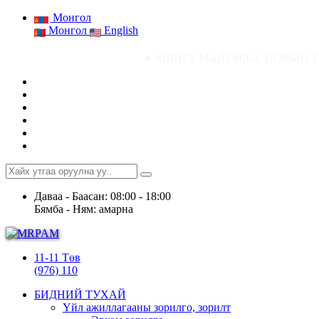
Монгол
Монгол
English
● АШИГТ МАЛТМАЛ, ГАЗРЫН ТОСНЫ ГАЗРЫН СТА
Даваа - Баасан: 08:00 - 18:00
Бямба - Ням: амарна
11-11 Төв
(976) 110
БИДНИЙ ТУХАЙ
Үйл ажиллагааны зорилго, зорилт