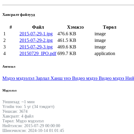
Хавсралт файлууд
#
Файл
Хэмжээ
Төрөл
1
2015-07-29-1.jpg
476.6 KB
image
2
2015-07-29-2.jpg
461.5 KB
image
3
2015-07-29-3.jpg
469.6 KB
image
4
20150729_IPO.pdf
699.7 KB
application
Ангилал
Мэдээ мэдээлэл
Зарлал
Ханш үнэ
Видео мэдээ
Видео мэдээ
Ний
Мэдээлэл
Уншихад: ~1 мин
Үгийн тоо: 5 үг (34 тэмдэгт)
Уншсан: 3674
Хавсралт: 4 файл
Төрөл: Мэдээ мэдээлэл
Нийтэлсэн: 2015-07-29 00:00:00
Шинэчилсэн: 2024-10-14 01:01:45