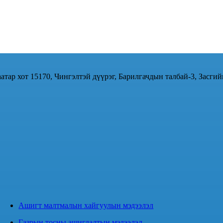
атар хот 15170, Чингэлтэй дүүрэг, Барилгачдын талбай-3, Засгий
Ашигт малтмалын хайгуулын мэдээлэл
Газрын тосны ашиглалтын мэдээлэл