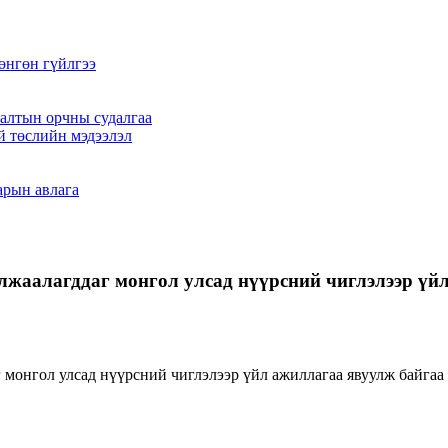
өнгөн гүйлгээ
алтын орчны судалгаа
й төслийн мэдээлэл
арын авлага
лжаалагддаг монгол улсад нүүрсний чиглэлээр үй