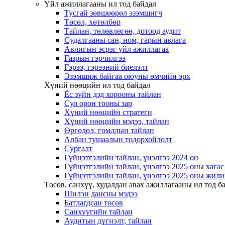
Үйл ажиллагааны ил тод байдал
Тусгай зөвшөөрөл эзэмшигч
Төсөл, хөтөлбөр
Тайлан, төлөвлөгөө, дотоод аудит
Судалгааны сан, ном, гарын авлага
Авлигын эсрэг үйл ажиллагаа
Газрын гэрчилгээ
Гэрээ, гэрээний биелэлт
Эзэмшиж байгаа оюуны өмчийн эрх
Хүний нөөцийн ил тод байдал
Ёс зүйн дэд хорооны тайлан
Сул орон тооны зар
Хүний нөөцийн стратеги
Хүний нөөцийн мэдээ, тайлан
Өргөдөл, гомдлын тайлан
Албан тушаалын тодорхойлолт
Сургалт
Гүйцэтгэлийн тайлан, үнэлгээ 2024 он
Гүйцэтгэлийн тайлан, үнэлгээ 2025 оны хага
Гүйцэтгэлийн тайлан, үнэлгээ 2025 оны жили
Төсөв, санхүү, худалдан авах ажиллагааны ил тод б
Шилэн дансны мэдээ
Батлагдсан төсөв
Санхүүгийн тайлан
Аудитын дүгнэлт, тайлан