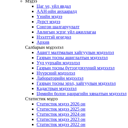
Мэдээ
Цаг үе, үйл явдал
ААН-ийн анхааралд
Үнийн мэдээ
Дүрст мэдээ
Сонгон шалгаруулалт
Авлигын эсрэг үйл ажиллагаа
Нээлттэй өгөгдөл
Архив
Салбарын мэдээлэл
Ашигт малтмалын хайгуулын мэдээлэл
Газрын тосны ашиглалтын мэдээлэл
Уул уурхайн мэдээлэл
Газрын тосны бүтээгдэхүүний мэдээлэл
Нүүрсний мэдээлэл
Лабораторийн мэдээлэл
Газрын тосны эрэл, хайгуулын мэдээлэл
Кадастрын мэдээлэл
Цөмийн болон цацрагийн хяналтын мэдээлэл
Статистик мэдээ
Статистик мэдээ 2026 он
Статистик мэдээ 2025 он
Статистик мэдээ 2024 он
Статистик мэдээ 2023 он
Статистик мэдээ 2022 он