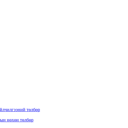
үйлчилгээний төлбөр
дын нөхөн төлбөр