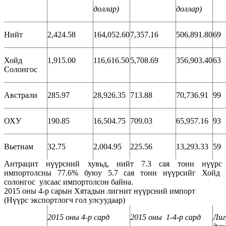
доллар
)
доллар
)
Нийт
2,424.58
164,052.60
7,357.16
506,891.80
69
Хойд
1,915.00
116,616.50
5,708.69
356,903.40
63
Солонгос
Австрали
285.97
28,926.35
713.88
70,736.91
99
ОХУ
190.85
16,504.75
709.03
65,957.16
93
Вьетнам
32.75
2,004.95
225.56
13,293.33
59
Антрацит нүүрсний хувьд, нийт 7.3 сая тонн нүүрс
импортолсны 77.6% буюу 5.7 сая тонн нүүрсийг Хойд
солонгос улсаас импортолсон байна.
2015 оны 4-р сарын Хятадын лигнит нүүрсний импорт
(Нүүрс экспортлогч гол улсуудаар)
2015 оны 4-р сард
2015 оны 1-4-р сард
Ли