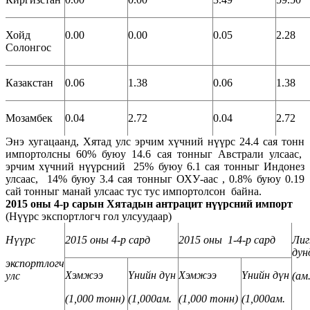
Хойд
0.00
0.00
0.05
2.28
Солонгос
Казакстан
0.06
1.38
0.06
1.38
Мозамбек
0.04
2.72
0.04
2.72
Энэ хугацаанд, Хятад улс эрчим хүчний нүүрс 24.4 сая тонн
импортолсны 60% буюу 14.6 сая тонныг Австрали улсаас,
эрчим хүчний нүүрсний 25% буюу 6.1 сая тонныг Индонез
улсаас, 14% буюу 3.4 сая тонныг ОХУ-аас , 0.8% буюу 0.19
сай тонныг манай улсаас тус тус импортолсон байна.
2015 оны 4-р сарын Хятадын антрацит нүүрсний импорт
(Нүүрс экспортлогч гол улсуудаар)
Нүүрс
2015 оны 4-р сард
2015 оны 1-4-р сард
Ли
ду
экспортлогч
Хэмжээ
Үнийн дүн
Хэмжээ
Үнийн дүн
улс
(
ам
(1,000
тонн
)
(1,000
ам
.
(1,000
тонн
)
(1,000
ам
.