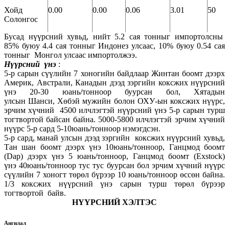
Хойд
0.00
0.00
0.06
3.01
50
Солонгос
Бусад нүүрсний хувьд, нийт 5.2 сая тонныг импортолсны
85% буюу 4.4 сая тонныг Индонез улсаас, 10% буюу 0.54 сая
тонныг Монгол улсаас импортолжээ.
Нүүрсний үнэ
:
5-р сарын сүүлийн 7 хоногийн байдлаар Жинтан боомт дээрх
Америк, Австрали, Канадын дээд зэргийн коксжих нүүрсний
үнэ 20-30 юань/тонноор буурсан бол, Хятадын
улсын Шанси, Хөбэй мужийн болон ОХУ-ын коксжих нүүрс,
эрчим хүчний 4500 илчлэгтэй нүүрсний үнэ 5-р сарын турш
тогтвортой байсан байна. 5000-5800 илчлэгтэй эрчим хүчний
нүүрс 5-р сард 5-10юань/тонноор нэмэгдсэн.
5-р сард, манай улсын дээд зэргийн коксжих нүүрсний хувьд,
Тан шан боомт дээрх үнэ 10юань/тонноор, Ганцмод боомт
(Dap) дээрх үнэ 5 юань/тонноор, Ганцмод боомт (Exstock)
үнэ 40юань/тонноор тус тус буурсан бол эрчим хүчний нүүрс
сүүлийн 7 хоногт төрөл бүрээр 10 юань/тонноор өссөн байна.
1/3 коксжих нүүрсний үнэ сарын турш төрөл бүрээр
тогтвортой байв.
НҮҮРСНИЙ ХЭЛТЭС
Ангилал