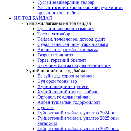
Тусгай зөвшөөрлийн төлбөр
Улсын төсвийн хөрөнгөөр хайгуул хийсэн
ордын нөхөн төлбөр
ИЛ ТОД БАЙДАЛ
Үйл ажиллагааны ил тод байдал
Тусгай зөвшөөрөл эзэмшигч
Төсөл, хөтөлбөр
Тайлан, төлөвлөгөө, дотоод аудит
Судалгааны сан, ном, гарын авлага
Авлигын эсрэг үйл ажиллагаа
Газрын гэрчилгээ
Гэрээ, гэрээний биелэлт
Эзэмшиж байгаа оюуны өмчийн эрх
Хүний нөөцийн ил тод байдал
Ёс зүйн дэд хорооны тайлан
Сул орон тооны зар
Хүний нөөцийн стратеги
Хүний нөөцийн мэдээ, тайлан
Өргөдөл, гомдлын тайлан
Албан тушаалын тодорхойлолт
Сургалт
Гүйцэтгэлийн тайлан, үнэлгээ 2024 он
Гүйцэтгэлийн тайлан, үнэлгээ 2025 оны
хагас жил
Гүйцэтгэлийн тайлан, үнэлгээ 2025 оны