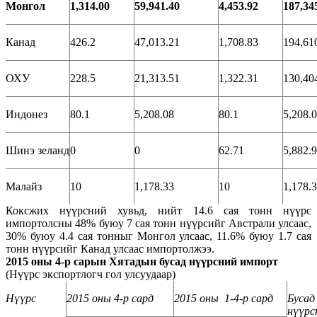
Монгол
1,314.00
59,941.40
4,453.92
187,34
Канад
426.2
47,013.21
1,708.83
194,61
ОХУ
228.5
21,313.51
1,322.31
130,40
Индонез
80.1
5,208.08
80.1
5,208.
Шинэ зеланд
0
0
62.71
5,882.
Малайз
10
1,178.33
10
1,178.
Коксжих нүүрсний хувьд, нийт 14.6 сая тонн нүүрс
импортолсны 48% буюу 7 сая тонн нүүрсийг Австрали улсаас,
30% буюу 4.4 сая тонныг Монгол улсаас, 11.6% буюу 1.7 сая
тонн нүүрсийг Канад улсаас импортолжээ.
2015 оны 4-р сарын Хятадын бусад нүүрсний импорт
(Нүүрс экспортлогч гол улсуудаар)
Нүүрс
2015 оны 4-р сард
2015 оны 1-4-р сард
Бусад
нүүрс