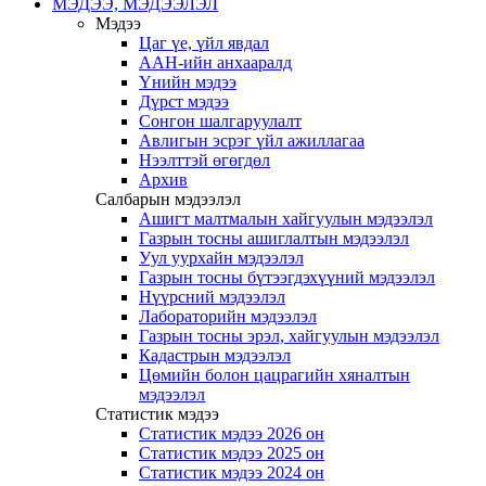
МЭДЭЭ, МЭДЭЭЛЭЛ
Мэдээ
Цаг үе, үйл явдал
ААН-ийн анхааралд
Үнийн мэдээ
Дүрст мэдээ
Сонгон шалгаруулалт
Авлигын эсрэг үйл ажиллагаа
Нээлттэй өгөгдөл
Архив
Салбарын мэдээлэл
Ашигт малтмалын хайгуулын мэдээлэл
Газрын тосны ашиглалтын мэдээлэл
Уул уурхайн мэдээлэл
Газрын тосны бүтээгдэхүүний мэдээлэл
Нүүрсний мэдээлэл
Лабораторийн мэдээлэл
Газрын тосны эрэл, хайгуулын мэдээлэл
Кадастрын мэдээлэл
Цөмийн болон цацрагийн хяналтын
мэдээлэл
Статистик мэдээ
Статистик мэдээ 2026 он
Статистик мэдээ 2025 он
Статистик мэдээ 2024 он