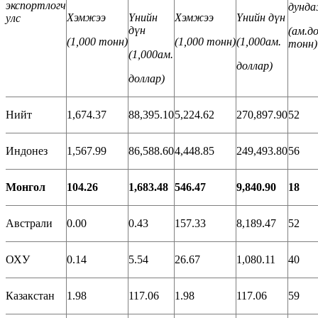
экспортлогч
дунд
Хэмжээ
Үнийн
Хэмжээ
Үнийн дүн
улс
дүн
(
ам.до
(1,000
тонн
)
(1,000
тонн
)
(1,000
ам
.
тонн
)
(1,000
ам
.
доллар
)
доллар
)
Нийт
1,674.37
88,395.10
5,224.62
270,897.90
52
Индонез
1,567.99
86,588.60
4,448.85
249,493.80
56
Монгол
104.26
1,683.48
546.47
9,840.90
18
Австрали
0.00
0.43
157.33
8,189.47
52
ОХУ
0.14
5.54
26.67
1,080.11
40
Казакстан
1.98
117.06
1.98
117.06
59