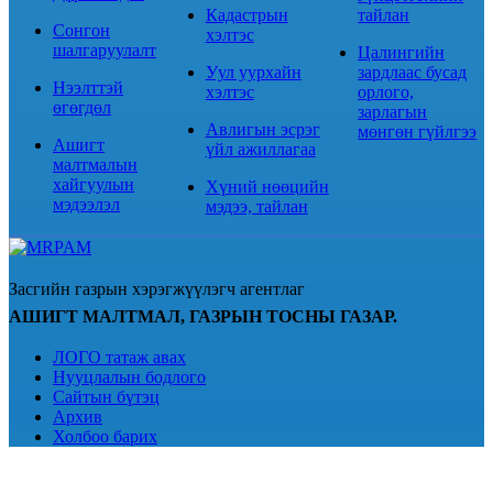
Кадастрын
тайлан
Сонгон
хэлтэс
шалгаруулалт
Цалингийн
Уул уурхайн
зардлаас бусад
Нээлттэй
хэлтэс
орлого,
өгөгдөл
зарлагын
Авлигын эсрэг
мөнгөн гүйлгээ
Ашигт
үйл ажиллагаа
малтмалын
хайгуулын
Хүний нөөцийн
мэдээлэл
мэдээ, тайлан
Засгийн газрын хэрэгжүүлэгч агентлаг
АШИГТ МАЛТМАЛ, ГАЗРЫН ТОСНЫ ГАЗАР.
ЛОГО татаж авах
Нууцлалын бодлого
Сайтын бүтэц
Архив
Холбоо барих