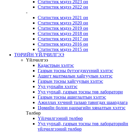
Статистик мэдээ 2023 он
Статистик мэдээ 2022 он
-
Статистик мэдээ 2021 он
Статистик мэдээ 2020 он
Статистик мэдээ 2019 он
Статистик мэдээ 2018 он
Статистик мэдээ 2017 он
Статистик мэдээ 2016 он
Статистик мэдээ 2015 он
ТӨРИЙН ҮЙЛЧИЛГЭЭ
Үйлчилгээ
Кадастрын хэлтэс
Газрын тосны бүтээгдэхүүний хэлтэс
Ашигт малтмалын хайгуулын хэлтэс
Газрын тосны хайгуулын хэлтэс
Уул уурхайн хэлтэс
Уул уурхай, газрын тосны төв лаборатори
Газрын тосны ашиглалтын хэлтэс
Ажиллах хүчний талаар тавигдах шаардлага
Цөмийн болон цацрагийн хяналтын хэлтэс
Төлбөр
Үйлчилгээний төлбөр
Уул уурхай, газрын тосны төв лабораторийн
үйлчилгээний төлбөр