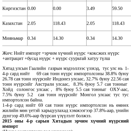
Киргизстан
0.00
0.00
3.49
59.50
Казахстан
2.05
118.43
2.05
118.43
Мияньмар
0.34
14.30
0.34
14.30
Жич: Нийт импорт =эрчим хүчний нүүрс +коксжих нүүрс
+антрацит +бусад нүүрс + нүүрс суурьтай хатуу түлш
Хятад улсын Гаалийн газрын мэдээллээс үзэхэд, тус улс нь 1-
4-р сард нийт 69 сая тонн нүүрс импортолсоны 38.8% буюу
26.78 сая тонн нүүрсийг Индонез улсаас, 32.7% буюу 22.56 сая
тонн нүүрсийг Австрали улсаас, 8.3% буюу 5.7 сая тонныг
Хойд солонгос улсаас , 8% буюу 5.5 сая тонныг ОХУ-аас,
7.5% буюу 5.2 сая тонн нүүрсийг Монгол улсаас тус тус
импортолсон байна.
1-4-р сард нийт 69 сая тонн нүүрс импортолсон нь өмнөх
жилийн мөн үетэй харьцуулахад хэмжээгээр 37.8%-аар, үнийн
дүнгээр 49.6%-аар буурсан үзүүлэлт болжээ.
2015 оны 4-р сарын Хятадын эрчим хүчний нүүрсний
импорт