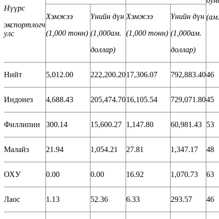
ду
Нүүрс
Хэмжээ
Үнийн дүн
Хэмжээ
Үнийн дүн
(
ам
экспортлогч
(1,000
тонн
)
(1,000
ам
.
(1,000
тонн
)
(1,000
ам
.
улс
доллар
)
доллар
)
Нийт
5,012.00
222,200.20
17,306.07
792,883.40
46
Индонез
4,688.43
205,474.70
16,105.54
729,071.80
45
Филлипин
300.14
15,600.27
1,147.80
60,981.43
53
Малайз
21.94
1,054.21
27.81
1,347.17
48
ОХУ
0.00
0.00
16.92
1,070.73
63
Лаос
1.13
52.36
6.33
293.57
46