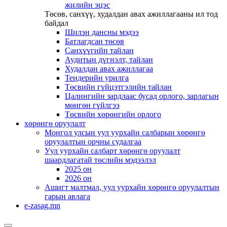
жилийн эцэс
Төсөв, санхүү, худалдан авах ажиллагааны ил тод
байдал
Шилэн дансны мэдээ
Батлагдсан төсөв
Санхүүгийн тайлан
Аудитын дүгнэлт, тайлан
Худалдан авах ажиллагаа
Тендерийн урилга
Төсвийн гүйцэтгэлийн тайлан
Цалингийн зардлаас бусад орлого, зарлагын
мөнгөн гүйлгээ
Төсвийн хөрөнгийн орлого
хөрөнгө оруулалт
Монгол улсын уул уурхайн салбарын хөрөнгө
оруулалтын орчны судалгаа
Уул уурхайн салбарт хөрөнгө оруулалт
шаардлагатай төслийн мэдээлэл
2025 он
2026 он
Ашигт малтмал, уул уурхайн хөрөнгө оруулалтын
гарын авлага
e-zasag.mn