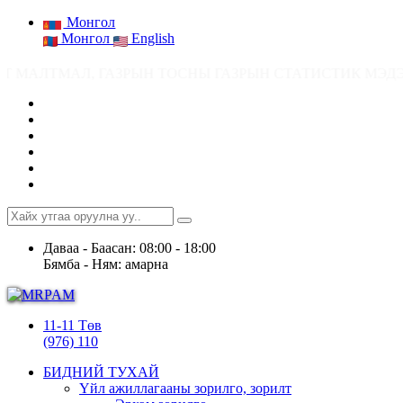
Монгол
Монгол
English
 ГАЗРЫН ТОСНЫ ГАЗРЫН СТАТИСТИК МЭДЭЭ ● Ашигт малтмалын ашигл
Даваа - Баасан: 08:00 - 18:00
Бямба - Ням: амарна
11-11 Төв
(976) 110
БИДНИЙ ТУХАЙ
Үйл ажиллагааны зорилго, зорилт