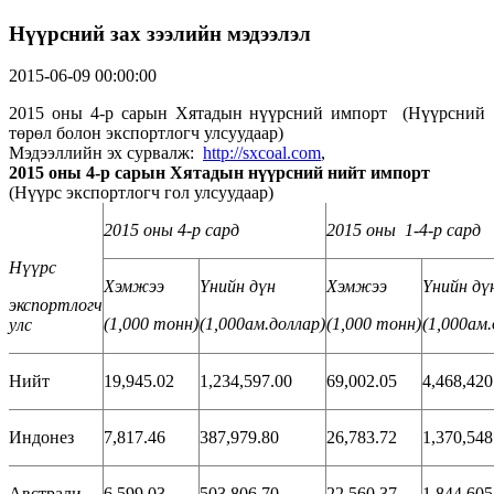
Нүүрсний зах зээлийн мэдээлэл
2015-06-09 00:00:00
2015 оны 4-р сарын Хятадын нүүрсний импорт (Нүүрсний
төрөл болон экспортлогч улсуудаар)
Мэдээллийн эх сурвалж:
http://sxcoal.com
,
2015 оны 4-р сарын Хятадын нүүрсний нийт импорт
(Нүүрс экспортлогч гол улсуудаар)
2015 оны 4-р сард
2015 оны 1-4-р сард
Нүүрс
Хэмжээ
Үнийн дүн
Хэмжээ
Үнийн дү
экспортлогч
(1,000
тонн
)
(1,000
ам
.доллар
)
(1,000
тонн
)
(1,000
ам
улс
Нийт
19,945.02
1,234,597.00
69,002.05
4,468,420
Индонез
7,817.46
387,979.80
26,783.72
1,370,548
Австрали
6,599.03
503,806.70
22,560.37
1,844,605