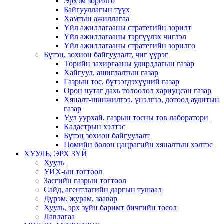
Эрхэм зорилго
Байгууллагын түүх
Хамтын ажиллагаа
Үйл ажиллагааны стратегийн зорилт
Үйл ажиллагааны тэргүүлэх чиглэл
Үйл ажиллагааны стратегийн зорилго
Бүтэц, зохион байгуулалт, чиг үүрэг
Төрийн захиргааны удирдлагын газар
Хайгуул, ашиглалтын газар
Газрын тос, бүтээгдэхүүний газар
Орон нутаг дахь төлөөлөл хариуцсан газар
Хяналт-шинжилгээ, үнэлгээ, дотоод аудитын
газар
Уул уурхай, газрын тосны төв лаборатори
Кадастрын хэлтэс
Бүтэц зохион байгуулалт
Цөмийн болон цацрагийн хяналтын хэлтэс
ХУУЛЬ, ЭРХ ЗҮЙ
Хууль
УИХ-ын тогтоол
Засгийн газрын тогтоол
Сайд, агентлагийн даргын тушаал
Дүрэм, журам, заавар
Хууль, эрх зүйн баримт бичгийн төсөл
Лавлагаа