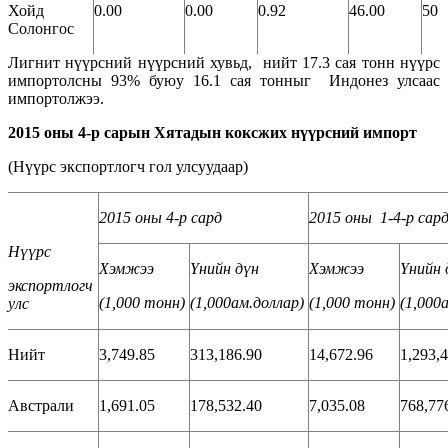
Хойд
0.00
0.00
0.92
46.00
50
Солонгос
Лигнит нүүрсний нүүрсний хувьд, нийт 17.3 сая тонн нүүрс
импортолсны 93% буюу 16.1 сая тонныг Индонез улсаас
импортолжээ.
2015 оны 4-р сарын Хятадын коксжих нүүрсний импорт
(Нүүрс экспортлогч гол улсуудаар)
2015 оны 4-р сард
2015 оны 1-4-р сар
Нүүрс
Хэмжээ
Үнийн дүн
Хэмжээ
Үнийн 
экспортлогч
(1,000
тонн
)
(1,000
ам
.доллар
)
(1,000
тонн
)
(1,000
улс
Нийт
3,749.85
313,186.90
14,672.96
1,293,
Австрали
1,691.05
178,532.40
7,035.08
768,77