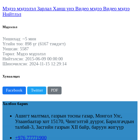
Мэдээ мэдээлэл
Зарлал
Ханш үнэ
Видео мэдээ
Видео мэдээ
Нийтлэл
Мэдээлэл
Уншихад: ~5 мин
Үгийн тоо: 898 үг (6167 тэмдэгт)
Уншсан: 5587
Төрөл: Мэдээ мэдээлэл
Нийтэлсэн: 2015-06-09 00:00:00
Шинэчилсэн: 2024-11-15 12:29:14
Хуваалцах
Facebook
Twitter
PDF
Холбоо барих
Ашигт малтмал, газрын тосны газар, Монгол Улс,
Улаанбаатар хот 15170, Чингэлтэй дүүрэг, Барилгачдын
талбай-3, Засгийн газрын XII байр, баруун жигүүр
+976 77771900