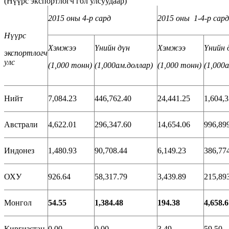
(Нүүрс экспортлогч гол улсуудаар)
2015 оны 4-р сард
2015 оны 1-4-р сард
Нүүрс
Хэмжээ
Үнийн дүн
Хэмжээ
Үнийн 
экспортлогч
улс
(1,000
тонн
)
(1,000
ам
.доллар
)
(1,000
тонн
)
(1,000
Нийт
7,084.23
446,762.40
24,441.25
1,604,3
Австрали
4,622.01
296,347.60
14,654.06
996,89
Индонез
1,480.93
90,708.44
6,149.23
386,77
ОХУ
926.64
58,317.79
3,439.89
215,89
Монгол
54.55
1,384.48
194.38
4,658.6
Киргизстан
0.00
0.00
3.49
59.50