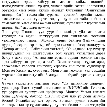
газруудын эрэл, хайгуулын ажлыг хийж, нөөцийг
нэмэгдүүлсэн ажлын үр дүн, улмаар эдийн засгийн эргэлтэнд
оруулсан хамт олны ажлын амжилт, бүтээлийг “Хайгуулын
шилдэг баг”, геологийн зураглал, ерөнхий эрлийн ажлыг
амжилттай хийж гүйцэтгэсэн, үр дүнгийн тайлан бичиж
хамгаалсан хамт олны ажлын амжилт, бүтээлийг “Зураглалын
шилдэг баг”-аар шалгаруулна.
Энэ үеэр Геологи, уул уурхайн салбарт үйл ажиллагаа
явуулдаг аж ахуйн нэгжүүдийн үйл ажиллагаа, төслийн
үзэсгэлэнгээс гадна “Монгол орны байгаль-Хайгуулчдын
дуранд” сэдэвт гэрэл зургийн үзэсгэлэнг нийтэд толилуулж,
“Ховор агшин”, “Байгалийн тогтоц”, “Ур чадвар” төрлүүдээр
шилдгүүдийг нь шалгаруулах бол чуулга уулзалтын дараа
буюу 3 дахь өдөр “Алтны эпитермаль ордын геологи загвар,
эрэл хайгуулын арга аргачлал”, “Зайнаас тандан судлах арга,
аргачлалыг геологи хайгуулд хэрэглэх нь” гэсэн сэдвүүдээр
Монгол Улсын их сургуульд Монголын геологи, уул уурхайн
мэргэжлийн институтийн 8 модул оноо бүхий сургалт явагдах
аж.
Чуулга уулзалтын хаалтын өдөр “Эх дэлхийгээ хайрлъя”
уриан дор Цэцээ гүний явган аяллыг
ШУТИС
-ийн Геологи,
уул уурхайн сургуулийн профессор, Монгол Улсын гавъяат
багш
Д.
Чулуун, доктор С.Хишигсүрэн нар удирдан явуулах
бөгөөд
Улаанбаатар хот орчим, Богдхан уулын геологийн
тогтоцын талаар судалгааны үр дүнгээс болон танин мэдэхүйн