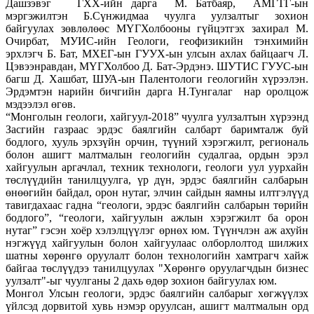
Дашзэвэг ГХХ-ийн дарга М. Батбаяр, АМГТГ-ын
мэргэжилтэн Б.Сүнжидмаа чуулга уулзалтыг зохион
байгуулах зөвлөлөөс МҮГХолбооны гүйцэтгэх захирал М.
Очирбат, МУИС-ийн Геологи, геофизикийн тэнхимийн
эрхлэгч Б. Бат, МХЕГ-ын ГУУХ-ын улсын ахлах байцаагч Л.
Цэвээнравдан, МҮГХолбоо Д. Бат-Эрдэнэ. ШУТИС ГУУС-ын
багш Д. Хашбат, ШУА-ын Палентологи геологийн хүрээлэн.
Эрдэмтэн нарийн бичгийн дарга Н.Тунгалаг нар оролцож
мэдээлэл өгөв.
“Монголын геологи, хайгуул-2018” чуулга уулзалтын хүрээнд
Засгийн газраас эрдэс баялгийн салбарт баримталж буй
бодлого, хууль эрхзүйн орчин, түүний хэрэгжилт, региональ
болон ашигт малтмалын геологийн судалгаа, ордын эрэл
хайгуулын аргачлал, техник технологи, геологи уул уурхайн
төслүүдийн танилцуулга, үр дүн, эрдэс баялгийн салбарын
өнөөгийн байдал, орон нутаг, элчин сайдын яамны илтгэлүүд
тавигдахаас гадна “геологи, эрдэс баялгийн салбарын төрийн
бодлого”, “геологи, хайгуулын ажлын хэрэгжилт ба орон
нутаг” гэсэн хоёр хэлэлцүүлэг өрнөх юм. Түүнчлэн аж ахуйн
нэгжүүд хайгуулын болон хайгуулаас олборлолтод шилжих
шатны хөрөнгө оруулалт болон технологийн хамтрагч хайж
байгаа төслүүдээ танилцуулах "Хөрөнгө оруулагчдын бизнес
уулзалт"-ыг чуулганы 2 дахь өдөр зохион байгуулах юм.
Монгол Улсын геологи, эрдэс баялгийн салбарыг хөгжүүлэх
үйлсэд дорвитой хувь нэмэр оруулсан, ашигт малтмалын орд