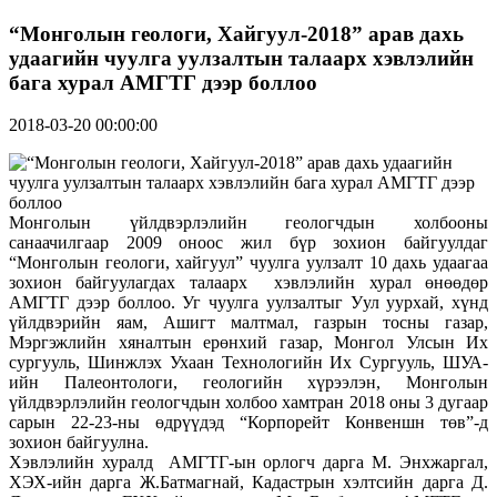
“Монголын геологи, Хайгуул-2018” арав дахь
удаагийн чуулга уулзалтын талаарх хэвлэлийн
бага хурал АМГТГ дээр боллоо
2018-03-20 00:00:00
Монголын үйлдвэрлэлийн геологчдын холбооны
санаачилгаар 2009 оноос жил бүр зохион байгуулдаг
“Монголын геологи, хайгуул” чуулга уулзалт 10 дахь удаагаа
зохион байгуулагдах талаарх хэвлэлийн хурал өнөөдөр
АМГТГ дээр боллоо. Уг чуулга уулзалтыг Уул уурхай, хүнд
үйлдвэрийн яам, Ашигт малтмал, газрын тосны газар,
Мэргэжлийн хяналтын ерөнхий газар, Монгол Улсын Их
сургууль, Шинжлэх Ухаан Технологийн Их Сургууль, ШУА-
ийн Палеонтологи, геологийн хүрээлэн, Монголын
үйлдвэрлэлийн геологчдын холбоо хамтран 2018 оны 3 дугаар
сарын 22-23-ны өдрүүдэд “Корпорейт Конвеншн төв”-д
зохион байгуулна.
Хэвлэлийн хуралд АМГТГ-ын орлогч дарга М. Энхжаргал,
ХЭХ-ийн дарга Ж.Батмагнай, Кадастрын хэлтсийн дарга Д.