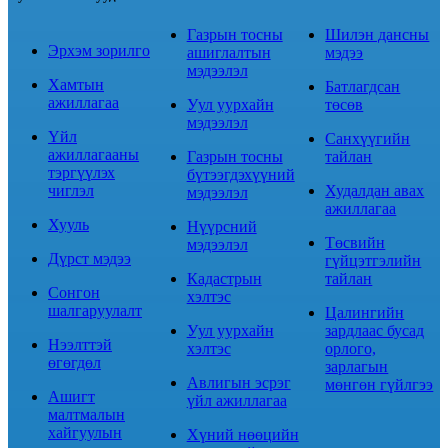
Газрын тосны
Шилэн дансны
Эрхэм зорилго
ашиглалтын
мэдээ
мэдээлэл
Хамтын
Батлагдсан
ажиллагаа
Уул уурхайн
төсөв
мэдээлэл
Үйл
Санхүүгийн
ажиллагааны
Газрын тосны
тайлан
тэргүүлэх
бүтээгдэхүүний
чиглэл
Худалдан авах
мэдээлэл
ажиллагаа
Хууль
Нүүрсний
Төсвийн
мэдээлэл
Дүрст мэдээ
гүйцэтгэлийн
Кадастрын
тайлан
Сонгон
хэлтэс
шалгаруулалт
Цалингийн
Уул уурхайн
зардлаас бусад
Нээлттэй
хэлтэс
орлого,
өгөгдөл
зарлагын
Авлигын эсрэг
мөнгөн гүйлгээ
Ашигт
үйл ажиллагаа
малтмалын
хайгуулын
Хүний нөөцийн