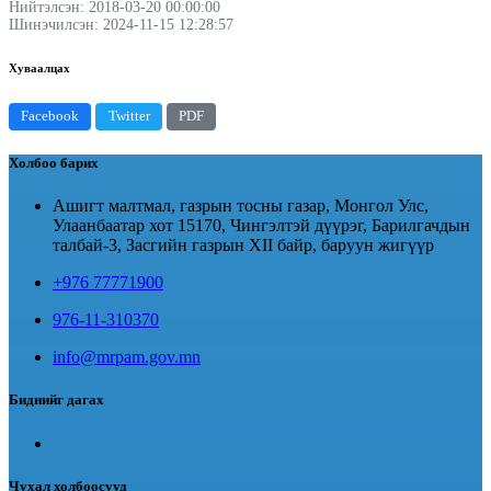
Нийтэлсэн: 2018-03-20 00:00:00
Шинэчилсэн: 2024-11-15 12:28:57
Хуваалцах
Facebook
Twitter
PDF
Холбоо барих
Ашигт малтмал, газрын тосны газар, Монгол Улс,
Улаанбаатар хот 15170, Чингэлтэй дүүрэг, Барилгачдын
талбай-3, Засгийн газрын XII байр, баруун жигүүр
+976 77771900
976-11-310370
info@mrpam.gov.mn
Биднийг дагах
Чухал холбоосууд