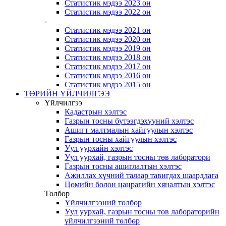
Статистик мэдээ 2023 он
Статистик мэдээ 2022 он
-
Статистик мэдээ 2021 он
Статистик мэдээ 2020 он
Статистик мэдээ 2019 он
Статистик мэдээ 2018 он
Статистик мэдээ 2017 он
Статистик мэдээ 2016 он
Статистик мэдээ 2015 он
ТӨРИЙН ҮЙЛЧИЛГЭЭ
Үйлчилгээ
Кадастрын хэлтэс
Газрын тосны бүтээгдэхүүний хэлтэс
Ашигт малтмалын хайгуулын хэлтэс
Газрын тосны хайгуулын хэлтэс
Уул уурхайн хэлтэс
Уул уурхай, газрын тосны төв лаборатори
Газрын тосны ашиглалтын хэлтэс
Ажиллах хүчний талаар тавигдах шаардлага
Цөмийн болон цацрагийн хяналтын хэлтэс
Төлбөр
Үйлчилгээний төлбөр
Уул уурхай, газрын тосны төв лабораторийн
үйлчилгээний төлбөр