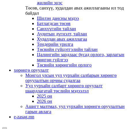
жилийн эцэс
Төсөв, санхүү, худалдан авах ажиллагааны ил тод
байдал
Шилэн дансны мэдээ
Батлагдсан төсөв
Санхүүгийн тайлан
Аудитын дүгнэлт, тайлан
Худалдан авах ажиллагаа
Тендерийн урилга
Төсвийн гүйцэтгэлийн тайлан
Цалингийн зардлаас бусад орлого, зарлагын
мөнгөн гүйлгээ
Төсвийн хөрөнгийн орлого
хөрөнгө оруулалт
Монгол улсын уул уурхайн салбарын хөрөнгө
оруулалтын орчны судалгаа
Уул уурхайн салбарт хөрөнгө оруулалт
шаардлагатай төслийн мэдээлэл
2025 он
2026 он
Ашигт малтмал, уул уурхайн хөрөнгө оруулалтын
гарын авлага
e-zasag.mn