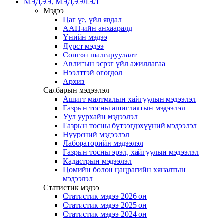
МЭДЭЭ, МЭДЭЭЛЭЛ
Мэдээ
Цаг үе, үйл явдал
ААН-ийн анхааралд
Үнийн мэдээ
Дүрст мэдээ
Сонгон шалгаруулалт
Авлигын эсрэг үйл ажиллагаа
Нээлттэй өгөгдөл
Архив
Салбарын мэдээлэл
Ашигт малтмалын хайгуулын мэдээлэл
Газрын тосны ашиглалтын мэдээлэл
Уул уурхайн мэдээлэл
Газрын тосны бүтээгдэхүүний мэдээлэл
Нүүрсний мэдээлэл
Лабораторийн мэдээлэл
Газрын тосны эрэл, хайгуулын мэдээлэл
Кадастрын мэдээлэл
Цөмийн болон цацрагийн хяналтын
мэдээлэл
Статистик мэдээ
Статистик мэдээ 2026 он
Статистик мэдээ 2025 он
Статистик мэдээ 2024 он