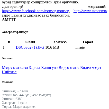
бусад сэдвүүдээр сонирхолтой яриа өрнүүлнэ.
Дэлгэрэнгүй мэдээллийг
https://www.facebook.com/monseg.monseg
,
http://www.mmer.mn/
зэрэг цахим хуудаснаас авах боломжтой.
АМГТГ
Хавсралт файлууд
#
Файл
Хэмжээ
Төрөл
1
DSC0362 (1).JPG
10.6 MB
image
Ангилал
Мэдээ мэдээлэл
Зарлал
Ханш үнэ
Видео мэдээ
Видео мэдээ
Нийтлэл
Мэдээлэл
Уншихад: ~3 мин
Үгийн тоо: 442 үг (3492 тэмдэгт)
Уншсан: 6389
Хавсралт: 1 файл
Төрөл: Мэдээ мэдээлэл