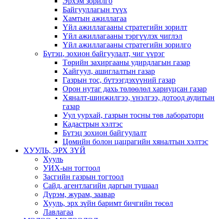
Эрхэм зорилго
Байгууллагын түүх
Хамтын ажиллагаа
Үйл ажиллагааны стратегийн зорилт
Үйл ажиллагааны тэргүүлэх чиглэл
Үйл ажиллагааны стратегийн зорилго
Бүтэц, зохион байгуулалт, чиг үүрэг
Төрийн захиргааны удирдлагын газар
Хайгуул, ашиглалтын газар
Газрын тос, бүтээгдэхүүний газар
Орон нутаг дахь төлөөлөл хариуцсан газар
Хяналт-шинжилгээ, үнэлгээ, дотоод аудитын
газар
Уул уурхай, газрын тосны төв лаборатори
Кадастрын хэлтэс
Бүтэц зохион байгуулалт
Цөмийн болон цацрагийн хяналтын хэлтэс
ХУУЛЬ, ЭРХ ЗҮЙ
Хууль
УИХ-ын тогтоол
Засгийн газрын тогтоол
Сайд, агентлагийн даргын тушаал
Дүрэм, журам, заавар
Хууль, эрх зүйн баримт бичгийн төсөл
Лавлагаа