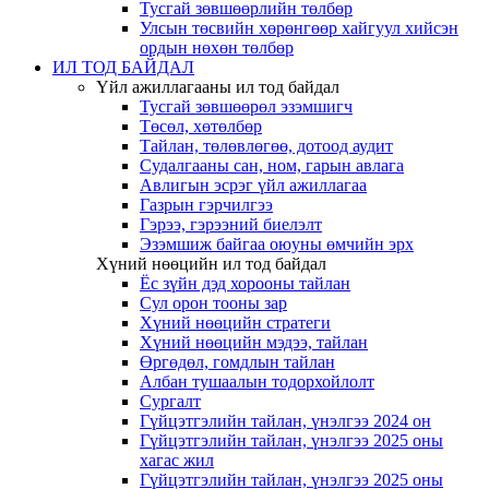
Тусгай зөвшөөрлийн төлбөр
Улсын төсвийн хөрөнгөөр хайгуул хийсэн
ордын нөхөн төлбөр
ИЛ ТОД БАЙДАЛ
Үйл ажиллагааны ил тод байдал
Тусгай зөвшөөрөл эзэмшигч
Төсөл, хөтөлбөр
Тайлан, төлөвлөгөө, дотоод аудит
Судалгааны сан, ном, гарын авлага
Авлигын эсрэг үйл ажиллагаа
Газрын гэрчилгээ
Гэрээ, гэрээний биелэлт
Эзэмшиж байгаа оюуны өмчийн эрх
Хүний нөөцийн ил тод байдал
Ёс зүйн дэд хорооны тайлан
Сул орон тооны зар
Хүний нөөцийн стратеги
Хүний нөөцийн мэдээ, тайлан
Өргөдөл, гомдлын тайлан
Албан тушаалын тодорхойлолт
Сургалт
Гүйцэтгэлийн тайлан, үнэлгээ 2024 он
Гүйцэтгэлийн тайлан, үнэлгээ 2025 оны
хагас жил
Гүйцэтгэлийн тайлан, үнэлгээ 2025 оны