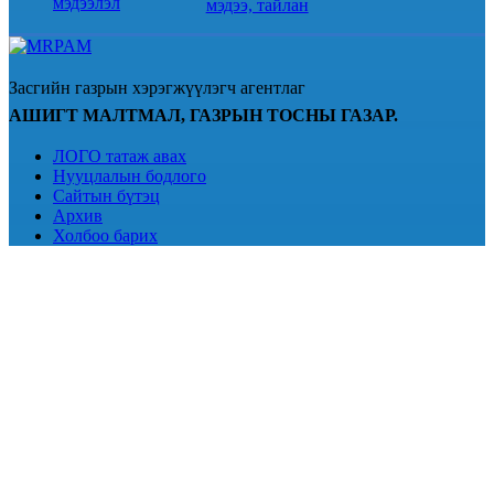
мэдээлэл
мэдээ, тайлан
Засгийн газрын хэрэгжүүлэгч агентлаг
АШИГТ МАЛТМАЛ, ГАЗРЫН ТОСНЫ ГАЗАР.
ЛОГО татаж авах
Нууцлалын бодлого
Сайтын бүтэц
Архив
Холбоо барих