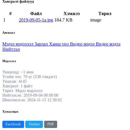
Хавсралт файлууд
#
Файл
Хэмжээ
Төрөл
1
2019-09-05-1a.jpg
184.7 KB
image
Ангилал
Мэдээ мэдээлэл
Зарлал
Ханш үнэ
Видео мэдээ
Видео мэдээ
Нийтлэл
Мэдээлэл
Уншихад: ~1 мин
Үгийн тоо: 70 үг (538 тэмдэгт)
Уншсан: 4145
Хавсралт: 1 файл
Төрөл: Мэдээ мэдээлэл
Нийтэлсэн: 2019-09-04 00:00:00
Шинэчилсэн: 2024-11-15 12:30:02
Хуваалцах
Facebook
Twitter
PDF