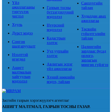
Үйл
Санхүүгийн
ажиллагааны
Газрын тосны
тайлан
тэргүүлэх
бүтээгдэхүүний
чиглэл
Худалдан авах
мэдээлэл
ажиллагаа
Хууль
Нүүрсний
Төсвийн
мэдээлэл
Дүрст мэдээ
гүйцэтгэлийн
Кадастрын
тайлан
Сонгон
хэлтэс
шалгаруулалт
Цалингийн
Уул уурхайн
зардлаас бусад
Нээлттэй
хэлтэс
орлого,
өгөгдөл
зарлагын
Авлигын эсрэг
мөнгөн гүйлгээ
Ашигт
үйл ажиллагаа
малтмалын
хайгуулын
Хүний нөөцийн
мэдээлэл
мэдээ, тайлан
Засгийн газрын хэрэгжүүлэгч агентлаг
АШИГТ МАЛТМАЛ, ГАЗРЫН ТОСНЫ ГАЗАР.