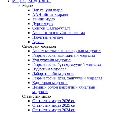
МЭДЭЭ, МЭДЭЭЛЭЛ
Мэдээ
Цаг үе, үйл явдал
ААН-ийн анхааралд
Үнийн мэдээ
Дүрст мэдээ
Сонгон шалгаруулалт
Авлигын эсрэг үйл ажиллагаа
Нээлттэй өгөгдөл
Архив
Салбарын мэдээлэл
Ашигт малтмалын хайгуулын мэдээлэл
Газрын тосны ашиглалтын мэдээлэл
Уул уурхайн мэдээлэл
Газрын тосны бүтээгдэхүүний мэдээлэл
Нүүрсний мэдээлэл
Лабораторийн мэдээлэл
Газрын тосны эрэл, хайгуулын мэдээлэл
Кадастрын мэдээлэл
Цөмийн болон цацрагийн хяналтын
мэдээлэл
Статистик мэдээ
Статистик мэдээ 2026 он
Статистик мэдээ 2025 он
Статистик мэдээ 2024 он