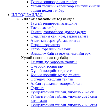
Тусгай зөвшөөрлийн төлбөр
Улсын төсвийн хөрөнгөөр хайгуул хийсэн
ордын нөхөн төлбөр
ИЛ ТОД БАЙДАЛ
Үйл ажиллагааны ил тод байдал
Тусгай зөвшөөрөл эзэмшигч
Төсөл, хөтөлбөр
Тайлан, төлөвлөгөө, дотоод аудит
Судалгааны сан, ном, гарын авлага
Авлигын эсрэг үйл ажиллагаа
Газрын гэрчилгээ
Гэрээ, гэрээний биелэлт
Эзэмшиж байгаа оюуны өмчийн эрх
Хүний нөөцийн ил тод байдал
Ёс зүйн дэд хорооны тайлан
Сул орон тооны зар
Хүний нөөцийн стратеги
Хүний нөөцийн мэдээ, тайлан
Өргөдөл, гомдлын тайлан
Албан тушаалын тодорхойлолт
Сургалт
Гүйцэтгэлийн тайлан, үнэлгээ 2024 он
Гүйцэтгэлийн тайлан, үнэлгээ 2025 оны
хагас жил
Гүйцэтгэлийн тайлан, үнэлгээ 2025 оны