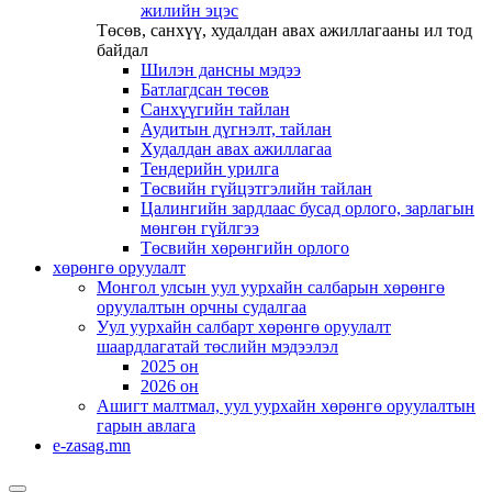
жилийн эцэс
Төсөв, санхүү, худалдан авах ажиллагааны ил тод
байдал
Шилэн дансны мэдээ
Батлагдсан төсөв
Санхүүгийн тайлан
Аудитын дүгнэлт, тайлан
Худалдан авах ажиллагаа
Тендерийн урилга
Төсвийн гүйцэтгэлийн тайлан
Цалингийн зардлаас бусад орлого, зарлагын
мөнгөн гүйлгээ
Төсвийн хөрөнгийн орлого
хөрөнгө оруулалт
Монгол улсын уул уурхайн салбарын хөрөнгө
оруулалтын орчны судалгаа
Уул уурхайн салбарт хөрөнгө оруулалт
шаардлагатай төслийн мэдээлэл
2025 он
2026 он
Ашигт малтмал, уул уурхайн хөрөнгө оруулалтын
гарын авлага
e-zasag.mn