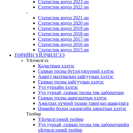
Статистик мэдээ 2023 он
Статистик мэдээ 2022 он
-
Статистик мэдээ 2021 он
Статистик мэдээ 2020 он
Статистик мэдээ 2019 он
Статистик мэдээ 2018 он
Статистик мэдээ 2017 он
Статистик мэдээ 2016 он
Статистик мэдээ 2015 он
ТӨРИЙН ҮЙЛЧИЛГЭЭ
Үйлчилгээ
Кадастрын хэлтэс
Газрын тосны бүтээгдэхүүний хэлтэс
Ашигт малтмалын хайгуулын хэлтэс
Газрын тосны хайгуулын хэлтэс
Уул уурхайн хэлтэс
Уул уурхай, газрын тосны төв лаборатори
Газрын тосны ашиглалтын хэлтэс
Ажиллах хүчний талаар тавигдах шаардлага
Цөмийн болон цацрагийн хяналтын хэлтэс
Төлбөр
Үйлчилгээний төлбөр
Уул уурхай, газрын тосны төв лабораторийн
үйлчилгээний төлбөр