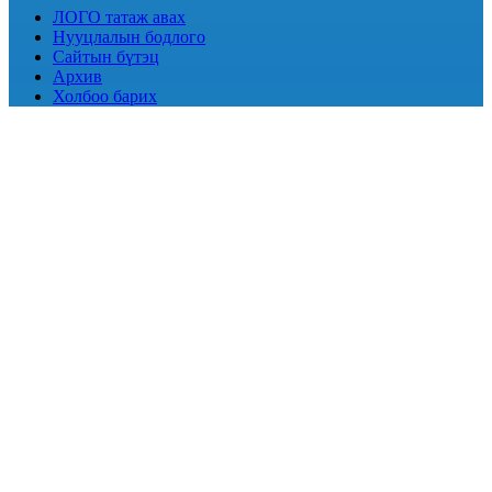
ЛОГО татаж авах
Нууцлалын бодлого
Сайтын бүтэц
Архив
Холбоо барих