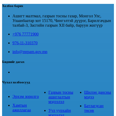
Холбоо барих
Ашигт малтмал, газрын тосны газар, Монгол Улс,
Улаанбаатар хот 15170, Чингэлтэй дүүрэг, Барилгачдын
талбай-3, Засгийн газрын XII байр, баруун жигүүр
+976 77771900
976-11-310370
info@mrpam.gov.mn
Биднийг дагах
Чухал холбоосууд
Газрын тосны
Шилэн дансны
Эрхэм зорилго
ашиглалтын
мэдээ
мэдээлэл
Хамтын
Батлагдсан
ажиллагаа
Уул уурхайн
төсөв
мэдээлэл