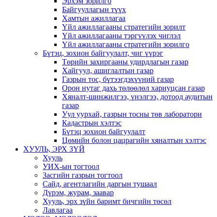
Эрхэм зорилго
Байгууллагын түүх
Хамтын ажиллагаа
Үйл ажиллагааны стратегийн зорилт
Үйл ажиллагааны тэргүүлэх чиглэл
Үйл ажиллагааны стратегийн зорилго
Бүтэц, зохион байгуулалт, чиг үүрэг
Төрийн захиргааны удирдлагын газар
Хайгуул, ашиглалтын газар
Газрын тос, бүтээгдэхүүний газар
Орон нутаг дахь төлөөлөл хариуцсан газар
Хяналт-шинжилгээ, үнэлгээ, дотоод аудитын
газар
Уул уурхай, газрын тосны төв лаборатори
Кадастрын хэлтэс
Бүтэц зохион байгуулалт
Цөмийн болон цацрагийн хяналтын хэлтэс
ХУУЛЬ, ЭРХ ЗҮЙ
Хууль
УИХ-ын тогтоол
Засгийн газрын тогтоол
Сайд, агентлагийн даргын тушаал
Дүрэм, журам, заавар
Хууль, эрх зүйн баримт бичгийн төсөл
Лавлагаа