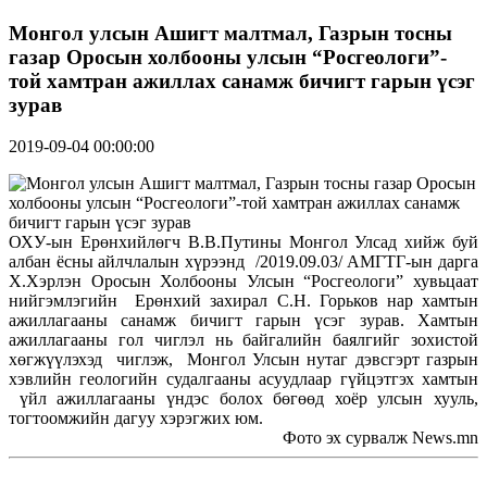
Монгол улсын Ашигт малтмал, Газрын тосны
газар Оросын холбооны улсын “Росгеологи”-
той хамтран ажиллах санамж бичигт гарын үсэг
зурав
2019-09-04 00:00:00
ОХУ-ын Ерөнхийлөгч В.В.Путины Монгол Улсад хийж буй
албан ёсны айлчлалын хүрээнд /2019.09.03/ АМГТГ-ын дарга
Х.Хэрлэн Оросын Холбооны Улсын “Росгеологи” хувьцаат
нийгэмлэгийн Ерөнхий захирал С.Н. Горьков нар хамтын
ажиллагааны санамж бичигт гарын үсэг зурав. Хамтын
ажиллагааны гол чиглэл нь байгалийн баялгийг зохистой
хөгжүүлэхэд чиглэж, Монгол Улсын нутаг дэвсгэрт газрын
хэвлийн геологийн судалгааны асуудлаар гүйцэтгэх хамтын
үйл ажиллагааны үндэс болох бөгөөд хоёр улсын хууль,
тогтоомжийн дагуу хэрэгжих юм.
Фото эх сурвалж News.mn