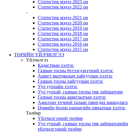
Статистик мэдээ 2023 он
Статистик мэдээ 2022 он
-
Статистик мэдээ 2021 он
Статистик мэдээ 2020 он
Статистик мэдээ 2019 он
Статистик мэдээ 2018 он
Статистик мэдээ 2017 он
Статистик мэдээ 2016 он
Статистик мэдээ 2015 он
ТӨРИЙН ҮЙЛЧИЛГЭЭ
Үйлчилгээ
Кадастрын хэлтэс
Газрын тосны бүтээгдэхүүний хэлтэс
Ашигт малтмалын хайгуулын хэлтэс
Газрын тосны хайгуулын хэлтэс
Уул уурхайн хэлтэс
Уул уурхай, газрын тосны төв лаборатори
Газрын тосны ашиглалтын хэлтэс
Ажиллах хүчний талаар тавигдах шаардлага
Цөмийн болон цацрагийн хяналтын хэлтэс
Төлбөр
Үйлчилгээний төлбөр
Уул уурхай, газрын тосны төв лабораторийн
үйлчилгээний төлбөр