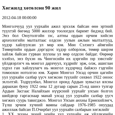
Хөгжилд хөтөлсөн 90 жил
2012-04-18 00:00:00
Монголчууд уул уурхайн ажил эрхэлж байсан өнө эртний
түүхтэй бөгөөд 5000 жилээр тоологдох баримт бидэнд бий.
Энэ бол Оюутолгойн зэс, алтны ордын орчим хийсэн
археологийн малталтаас олдсон уулын ажлын малталтууд,
хүдэр хайлуулсан ул мөр юм. Мөн Сэлэнгэ аймгийн
Төмөртийн ордын дэргэдээс хүдэр олборлож, төмөр ширэм
хайлж байсан гурван зуухны ул мөр олдсон байдаг. Өөрөөр
хэлбэл, энэ бүхэн нь Чингисийн их цэргийн зэр зэвсгийг
үйлдвэрлэгч нь монгол дархчуул, хүдрийг эрж, олж, ашиглан
хүрэл ган хайлуулагч нь монгол хүдэрчид байжээ гэдгийн
томоохон нотолгоо юм. Харин Монгол Улсад орчин цагийн
уул уурхайн салбар үүсч хөгжсөн түүхийг сөхвөл 1922 оноос
эхлэлтэй. Тодруулбал, Монгол оронд Ардын хувьсгал ялсны
дараахан буюу 1922 оны 12 дугаар сарын 25-нд шинэ тулгар
Ардын Засгаас Налайхын нүүрсний уурхайг улсын болгох
шийдвэр гаргаснаар манай улсад уул уурхайн салбар үүсч
хөгжих суурь тавигджээ. Монгол Улсын анхны Ерөнхийлөгч,
Түлш эрчим хүчний яамны сайдаар 1976-1985 онуудад
ажиллаж байсан П.Очирбат уул уурхайн салбарын хөгжлийг
1. XX зууны эхний үеийн уул уурхайн аж үйлдвэрийн