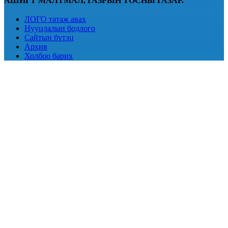
АШИГТ МАЛТМАЛ, ГАЗРЫН ТОСНЫ ГАЗАР.
ЛОГО татаж авах
Нууцлалын бодлого
Сайтын бүтэц
Архив
Холбоо барих