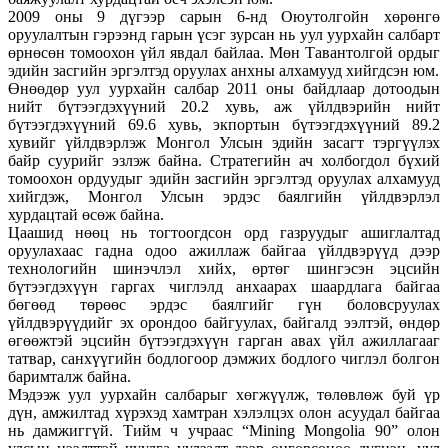
2009 оны 9 дүгээр сарын 6-нд Оюутолгойн хөрөнгө
оруулалтын гэрээнд гарын үсэг зурсан нь уул уурхайн салбарт
өрнөсөн томоохон үйл явдал байлаа. Мөн Тавантолгой ордыг
эдийн засгийн эргэлтэд оруулах анхны алхамууд хийгдсэн юм.
Өнөөдөр уул уурхайн салбар 2011 оны байдлаар дотоодын
нийт бүтээгдэхүүний 20.2 хувь, аж үйлдвэрийн нийт
бүтээгдэхүүний 69.6 хувь, экпортын бүтээгдэхүүний 89.2
хувийг үйлдвэрлэж Монгол Улсын эдийн засагт тэргүүлэх
байр суурийг эзлэж байна. Стратегийн ач холбогдол бүхий
томоохон ордуудыг эдийн засгийн эргэлтэд оруулах алхамууд
хийгдэж, Монгол Улсын эрдэс баялгийн үйлдвэрлэл
хурдацтай өсөж байна.
Цаашид нөөц нь тогтоогдсон орд газруудыг ашиглалтад
оруулахаас гадна одоо ажиллаж байгаа үйлдвэрүүд дээр
технологийн шинэчлэл хийх, өртөг шингэсэн эцсийн
бүтээгдэхүүн гаргах чиглэлд анхаарах шаардлага байгаа
бөгөөд төрөөс эрдэс баялгийг гүн боловсруулах
үйлдвэрүүдийг эх орондоо байгуулах, байгалд ээлтэй, өндөр
өгөөжтэй эцсийн бүтээгдэхүүн гарган авах үйл ажиллагааг
татвар, санхүүгийн бодлогоор дэмжих бодлого чиглэл болгон
баримталж байна.
Мэдээж уул уурхайн салбарыг хөгжүүлж, төлөвлөж буй үр
дүн, амжилтад хүрэхэд хамтран хэлэлцэх олон асуудал байгаа
нь дамжиггүй. Тийм ч учраас “Mining Mongolia 90” олон