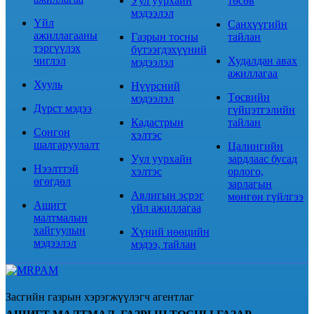
Уул уурхайн
төсөв
мэдээлэл
Үйл
Санхүүгийн
ажиллагааны
Газрын тосны
тайлан
тэргүүлэх
бүтээгдэхүүний
чиглэл
Худалдан авах
мэдээлэл
ажиллагаа
Хууль
Нүүрсний
Төсвийн
мэдээлэл
Дүрст мэдээ
гүйцэтгэлийн
Кадастрын
тайлан
Сонгон
хэлтэс
шалгаруулалт
Цалингийн
Уул уурхайн
зардлаас бусад
Нээлттэй
хэлтэс
орлого,
өгөгдөл
зарлагын
Авлигын эсрэг
мөнгөн гүйлгээ
Ашигт
үйл ажиллагаа
малтмалын
хайгуулын
Хүний нөөцийн
мэдээлэл
мэдээ, тайлан
Засгийн газрын хэрэгжүүлэгч агентлаг