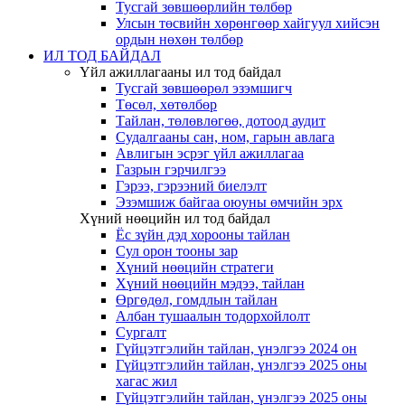
Тусгай зөвшөөрлийн төлбөр
Улсын төсвийн хөрөнгөөр хайгуул хийсэн
ордын нөхөн төлбөр
ИЛ ТОД БАЙДАЛ
Үйл ажиллагааны ил тод байдал
Тусгай зөвшөөрөл эзэмшигч
Төсөл, хөтөлбөр
Тайлан, төлөвлөгөө, дотоод аудит
Судалгааны сан, ном, гарын авлага
Авлигын эсрэг үйл ажиллагаа
Газрын гэрчилгээ
Гэрээ, гэрээний биелэлт
Эзэмшиж байгаа оюуны өмчийн эрх
Хүний нөөцийн ил тод байдал
Ёс зүйн дэд хорооны тайлан
Сул орон тооны зар
Хүний нөөцийн стратеги
Хүний нөөцийн мэдээ, тайлан
Өргөдөл, гомдлын тайлан
Албан тушаалын тодорхойлолт
Сургалт
Гүйцэтгэлийн тайлан, үнэлгээ 2024 он
Гүйцэтгэлийн тайлан, үнэлгээ 2025 оны
хагас жил
Гүйцэтгэлийн тайлан, үнэлгээ 2025 оны