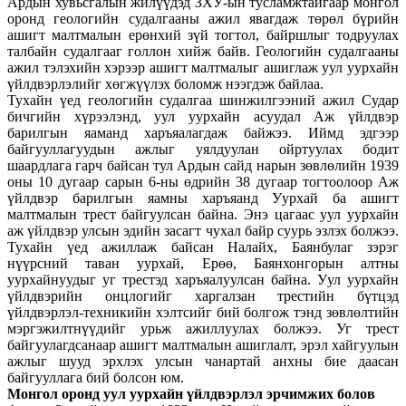
Ардын хувьсгалын жилүүдэд ЗХУ-ын тусламжтайгаар монгол
оронд геологийн судалгааны ажил явагдаж төрөл бүрийн
ашигт малтмалын ерөнхий зүй тогтол, байршлыг тодруулах
талбайн судалгааг голлон хийж байв. Геологийн судалгааны
ажил тэлэхийн хэрээр ашигт малтмалыг ашиглаж уул уурхайн
үйлдвэрлэлийг хөгжүүлэх боломж нээгдэж байлаа.
Тухайн үед геологийн судалгаа шинжилгээний ажил Судар
бичгийн хүрээлэнд, уул уурхайн асуудал Аж үйлдвэр
барилгын яаманд харъяалагдаж байжээ. Иймд эдгээр
байгууллагуудын ажлыг уялдуулан ойртуулах бодит
шаардлага гарч байсан тул Ардын сайд нарын зөвлөлийн 1939
оны 10 дугаар сарын 6-ны өдрийн 38 дугаар тогтоолоор Аж
үйлдвэр барилгын яамны харъяанд Уурхай ба ашигт
малтмалын трест байгуулсан байна. Энэ цагаас уул уурхайн
аж үйлдвэр улсын эдийн засагт чухал байр суурь эзлэх болжээ.
Тухайн үед ажиллаж байсан Налайх, Баянбулаг зэрэг
нүүрсний таван уурхай, Ерөө, Баянхонгорын алтны
уурхайнуудыг уг трестэд харъяалуулсан байна. Уул уурхайн
үйлдвэрийн онцлогийг харгалзан трестийн бүтцэд
үйлдвэрлэл-техникийн хэлтсийг бий болгож тэнд зөвлөлтийн
мэргэжилтнүүдийг урьж ажиллуулах болжээ. Уг трест
байгуулагдсанаар ашигт малтмалын ашиглалт, эрэл хайгуулын
ажлыг шууд эрхлэх улсын чанартай анхны бие даасан
байгууллага бий болсон юм.
Монгол оронд уул уурхайн үйлдвэрлэл эрчимжих болов