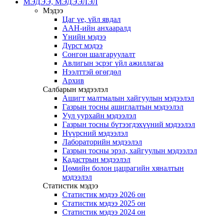
МЭДЭЭ, МЭДЭЭЛЭЛ
Мэдээ
Цаг үе, үйл явдал
ААН-ийн анхааралд
Үнийн мэдээ
Дүрст мэдээ
Сонгон шалгаруулалт
Авлигын эсрэг үйл ажиллагаа
Нээлттэй өгөгдөл
Архив
Салбарын мэдээлэл
Ашигт малтмалын хайгуулын мэдээлэл
Газрын тосны ашиглалтын мэдээлэл
Уул уурхайн мэдээлэл
Газрын тосны бүтээгдэхүүний мэдээлэл
Нүүрсний мэдээлэл
Лабораторийн мэдээлэл
Газрын тосны эрэл, хайгуулын мэдээлэл
Кадастрын мэдээлэл
Цөмийн болон цацрагийн хяналтын
мэдээлэл
Статистик мэдээ
Статистик мэдээ 2026 он
Статистик мэдээ 2025 он
Статистик мэдээ 2024 он