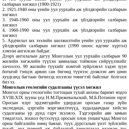
салбарын хөгжил (1900-1921)
2. 1921-1940 оны үеийн уул уурхайн аж үйлдвэрийн салбарын
хөгжил
3. 1940-1960 оны уул уурхайн аж үйлдвэрийн салбарын
хөгжил
4. 1960-1990 оны уул уурхайн аж үйлдвэрийн салбарын
хөгжил
5. Ардчилал зах зээлийн шилжилтийн үеийн уул уурхайн аж
үйлдвэрийн салбарын хөгжил (1990 оноос өдгөөг хүртэл)
хэмээн ангилсан байдаг.
Дээрх ангилалын дагуу Монголын уул уурхайн салбарын 90
жилийн хөгжлийн түүхэн замналаас тоймлон сийрүүлэхийг
хичээлээ. 90 жилийн түүхийг номтой зүйрлэвэл хэдэн зуун
ботьтой тэнцэх арвин сан бөгөөд түүнээс дээжлэн авч цөөн
хуудсанд багтаан бичихэд ихээхэн төвөгтэй байсныг болгоох
биз ээ.
Монголын геологийн судалгааны үүсэл хөгжил
Монгол орны геологийн тогтоцын тухай анхны баримт мэдээ
XVIII-XIX зууны үед Н.М.Прежевальский, М.Б.Потанин зэрэг
Оросын нэрт эрдэмтэдийн удирдсан оросын газар зүйн
экспедици, цэргийн мэргэжилтнүүд, худалдаачдын хийсэн
судалгааны үр дүнд гарч эхэлжээ. Тэдгээрийн аян замын
тэмдэглэл, зохиол бүтээлүүд оросын олон уншигчдад Монгол
орны байгалийн нөөц баялаг, түүх дурсгалын үнэт зүйлсийн
тухай, ард түмний аж байдалтай танилцахад ихээхэн тус