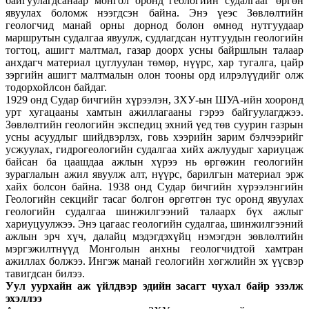
байгуулагдсанаар монгол оронд геологийн судалгааг өргөн
явуулах боломж нээгдсэн байна. Энэ үеэс Зөвлөлтийн
геологчид манай орны дорнод болон өмнөд нутгуудаар
маршрутын судалгаа явуулж, судлагдсан нутгуудын геологийн
тогтоц, ашигт малтмал, газар доорх усны байршлын талаар
анхдагч материал цуглуулан төмөр, нүүрс, хар тугалга, цайр
зэргийн ашигт малтмалын олон тооны орд илрэлүүдийг олж
тодорхойлсон байдаг.
1929 онд Судар бичгийн хүрээлэн, ЗХУ-ын ШУА-ийн хооронд
урт хугацааны хамтын ажиллагааны гэрээ байгуулагджээ.
Зөвлөлтийн геологийн экспедиц эхний үед төв суурин газрын
усны асуудлыг шийдвэрлэх, говь хээрийн зарим бэлчээрийг
усжуулах, гидрогеологийн судалгаа хийх ажлуудыг хариуцаж
байсан ба цаашдаа ажлын хүрээ нь өргөжин геологийн
зураглалын ажил явуулж алт, нүүрс, барилгын материал эрж
хайх болсон байна. 1938 онд Судар бичгийн хүрээлэнгийн
Геологийн секцийг тасаг болгон өргөтгөн тус оронд явуулах
геологийн судалгаа шинжилгээний талаарх бүх ажлыг
хариуцуулжээ. Энэ цагаас геологийн судалгаа, шинжилгээний
ажлын эрч хүч, далайц мэдэгдэхүйц нэмэгдэн зөвлөлтийн
мэргэжилтнүүд Монголын анхны геологчидтой хамтран
ажиллах болжээ. Ингэж манай геологийн хөгжлийн эх үүсвэр
тавигдсан билээ.
Уул уурхайн аж үйлдвэр эдийн засагт чухал байр эзэлж
эхэллээ