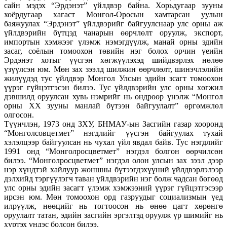
сайн мэдэх “Эрдэнэт” үйлдвэр байна. Хорьдугаар зууны
хоёрдугаар хагаст Монгол-Оросын хамтарсан уулын
баяжуулах “Эрдэнэт” үйлдвэрийг байгуулснаар улс орны аж
үйлдвэрийн бүтцэд чанарын өөрчлөлт оруулж, экспорт,
импортын хэмжээг үлэмж нэмэгдүүлж, манай орны эдийн
засаг, соёлын томоохон төвийн нэг болох орчин үеийн
Эрдэнэт хотыг үүсгэн хөгжүүлэхэд шийдвэрлэх нөлөө
үзүүлсэн юм. Мөн зах зээлд шилжин өөрчлөлт, шинэчлэлийн
жилүүдэд тус үйлдвэр Монгол Улсын эдийн зсагт томоохон
үүрэг гүйцэтгэсэн билээ. Тус үйлдвэрийн улс орны хөгжил
дэвшилд оруулсан хувь нэмрийг нь өндрөөр үнэлж “Монгол
орны XX зууны манлай бүтээн байгуулалт” өргөмжлөл
олгосон.
Түүнчлэн, 1973 онд ЗХУ, БНМАУ-ын Засгийн газар хооронд
“Монголсовцетмет” нэгдлийг үүсгэн байгуулах тухай
хэлэлцээр байгуулсан нь чухал үйл явдал байв. Тус нэгдлийг
1991 онд “Монголросцветмет” нэгдэл болгон өөрчилсөн
билээ. “Монголросцветмет” нэгдэл олон улсын зах зээл дээр
нэр хүндтэй хайлуур жоншны бүтээгдэхүүний үйлдвэрлэлээр
дэлхийд тэргүүлэгч таван үйлдвэрийн нэг болж чадсан бөгөөд
улс орны эдийн засагт үлэмж хэмжээний үүрэг гүйцэтгэсээр
ирсэн юм. Мөн томоохон орд газруудыг социализмын үед
илрүүлж, нөөцийг нь тогтоосон нь өнөө цагт хөрөнгө
оруулалт татан, эдийн засгийн эргэлтэд оруулж үр шимийг нь
хүртэх үндэс болсон билээ.