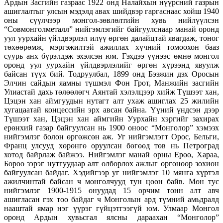
Ардын Засгийн газраас 1922 онд Налайхын нүүрсний газрын
ашиглалтыг улсын мэдэлд авах шийдвэр гаргаснаас хойш 1940
оны сүүлчээр монгол-зөвлөлтийн хувь нийлүүлсэн
“Совмонголметалл” нийгэмлэгийг байгуулснаар манай оронд
уул уурхайн үйлдвэрлэл илүү өргөн далайцтай явагдаж, тоног
төхөөрөмж, мэргэжилтэй ажиллах хүчний томоохон бааз
суурь анх бүрэлдэж эхэлсэн юм. Гэхдээ үүнээс өмнө монгол
оронд уул уурхайн үйлдвэрлэлийг өргөн хүрээнд явуулж
байсан түүх бий. Тодруулбал, 1899 онд Бээжин дэх Оросын
Элчин сайдын яамны түшмэл Фон Грот, Манжийн засгийн
Улиастай дахь төлөөлөгч Аянтай хэлэлцээр хийж Түшээт хан,
Цэцэн хан аймгуудын нутагт алт ухаж ашиглах 25 жилийн
хугацаатай концессийн эрх авсан байна. Үүний үндсэн дээр
Түшээт хан, Цэцэн хан аймгийн Уурхайн хэргийг захирах
ерөнхий газар байгуулсан нь 1900 оноос “Монголор” хэмээх
нийгэмлэг болон өргөжсөн аж. Уг нийгэмлэгт Орос, Бельги,
Франц улсууд хөрөнгө оруулсан бөгөөд төв нь Петроград
хотод байрлаж байжээ. Нийгэмлэг манай орны Ерөө, Хараа,
Бороо зэрэг нутгуудаар алт олборлох ажлыг өргөнөөр зохион
байгуулсан байдаг. Хэдийгээр уг нийгэмлэг 10 мянга хүртэл
ажилчинтай байсан ч монголчууд тун цөөн байв. Мөн тус
нийгэмлэг 1900-1915 онуудад 15 орчим тонн алт авч
ашигласан гэх тоо байдаг ч Монголын ард түмний амьдралд
нааштай ямар нэг үүрэг гүйцэтгээгүй юм. Улмаар Монгол
оронд Ардын хувьсгал ялсны дараахан “Монголор”