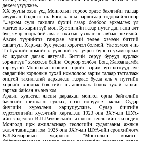
дөхөм үзүүлжээ.
XX зууны эхэн үед Монголын төрөөс эрдэс баялгийн талаар
явуулсан бодлого нь Богд хааны зарлигаар тодорхойлсноор
“...эрхэм сүлд тахилга бүхий газар болбоос эрхэмлэж үл
малтах нь харин зүй мөн. Бус энгийн газар нутаг дан ганц алт
бус, ямар зоорь бий аваас зохихыг үзэж нээн авбаас зохимой.
Авсан түүнийгээ ганцхан миний төлөө хэмээн битгий
санагтун. Харъяат бүх улсын хэрэглэл болмой. Улс хэмээгч нь
Та бүхнийг цөмийг өгүүлсний тул учрыг бүрнээ ухамсарлаж
ёс журмыг дагаж явтугай. Битгий сөрүү бурууд дурлаж
зөрчигтүн” хэмээсэн байна. Өөрөөр хэлбэл, Богд Жавзандамба
тэргүүтэй Монголын шашин төрийн зарим зүтгэлтнүүд лус
савдагийн хорлолын тухай номлолоос зарим талаар татгалзаж
онцгой тахилгатай дархалсан газраас бусад аль ч нутгийн
хөрсийг хөндөж баялгийг нь ашиглаж болох тухай зарлиг
гаргаж байсан нь энэ юм.
Ардын хувьсгал ялсны дараахан монгол орны байгалийн
баялгийг шинжлэн судлах, нээн илрүүлэх ажлыг Судар
бичгийн хүрээлэнд хариуцуулжээ. Судар бичгийн
хүрээлэнгийн хүсэлтийг харгалзан 1923 онд ЗХУ-ын ШУА-
ийн эрдэмтэн И.П.Рачковскийн ахалсан геологийн экспедиц
Монголд ирж ажилласнаар геологийн судалгааны ажлын
эхлэл тавигдсан юм. 1925 онд ЗХУ-ын ШУА-ийн ерөнхийлөгч
В.Л.Комаровын удирдсан “Монголын комисс”