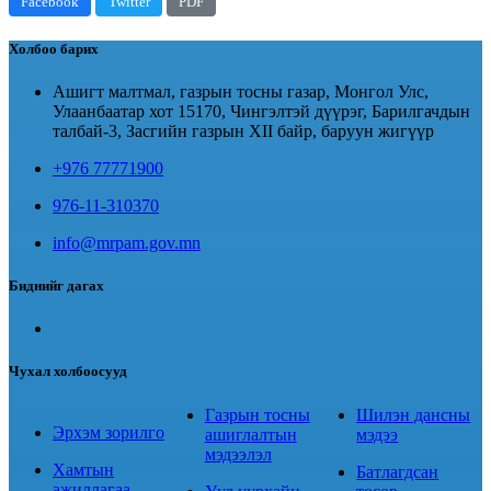
Facebook
Twitter
PDF
Холбоо барих
Ашигт малтмал, газрын тосны газар, Монгол Улс,
Улаанбаатар хот 15170, Чингэлтэй дүүрэг, Барилгачдын
талбай-3, Засгийн газрын XII байр, баруун жигүүр
+976 77771900
976-11-310370
info@mrpam.gov.mn
Биднийг дагах
Чухал холбоосууд
Газрын тосны
Шилэн дансны
Эрхэм зорилго
ашиглалтын
мэдээ
мэдээлэл
Хамтын
Батлагдсан
ажиллагаа