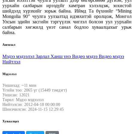
улсын нээлттэй чуулга уулзалт дээр өнгөрсөнөө дүгнэн, уул
уурхайн салбарын ирээдүйг хамтран хэлэлцэж, зохистой
шийдэлд хүрэхийг зорьж байна. Иймд Та бүхнийг “Mining
Mongolia 90” чуулга уулзалтад идэвхитэй оролцож, Монгол
Улсын эдийн засгийн тэргүүлэх чиглэл болсон уул уурхайн
салбарын хөгжилд үнэт санал бодлоо хуваалцахыг урьж
байна.
Ангилал
Мэдээ мэдээлэл
Зарлал
Ханш үнэ
Видео мэдээ
Видео мэдээ
Нийтлэл
Мэдээлэл
Уншихад: ~11 мин
Үгийн тоо: 2065 үг (15449 тэмдэгт)
Уншсан: 12021
Төрөл: Мэдээ мэдээлэл
Нийтэлсэн: 2012-04-18 00:00:00
Шинэчилсэн: 2024-11-15 12:29:45
Хуваалцах