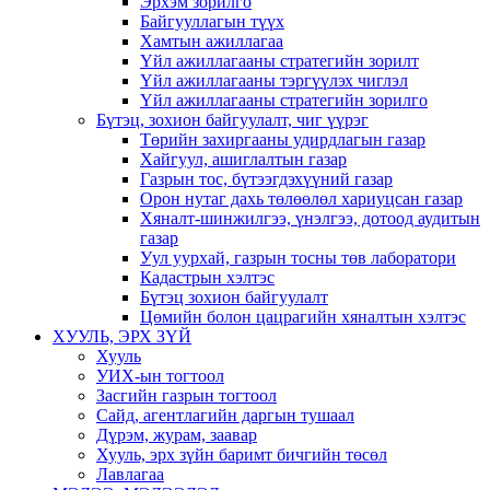
Эрхэм зорилго
Байгууллагын түүх
Хамтын ажиллагаа
Үйл ажиллагааны стратегийн зорилт
Үйл ажиллагааны тэргүүлэх чиглэл
Үйл ажиллагааны стратегийн зорилго
Бүтэц, зохион байгуулалт, чиг үүрэг
Төрийн захиргааны удирдлагын газар
Хайгуул, ашиглалтын газар
Газрын тос, бүтээгдэхүүний газар
Орон нутаг дахь төлөөлөл хариуцсан газар
Хяналт-шинжилгээ, үнэлгээ, дотоод аудитын
газар
Уул уурхай, газрын тосны төв лаборатори
Кадастрын хэлтэс
Бүтэц зохион байгуулалт
Цөмийн болон цацрагийн хяналтын хэлтэс
ХУУЛЬ, ЭРХ ЗҮЙ
Хууль
УИХ-ын тогтоол
Засгийн газрын тогтоол
Сайд, агентлагийн даргын тушаал
Дүрэм, журам, заавар
Хууль, эрх зүйн баримт бичгийн төсөл
Лавлагаа