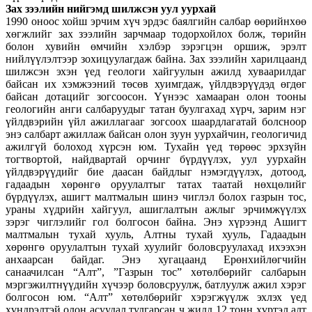
Зах зээлийн нийгэмд шилжсэн уул уурхай
1990 оноос хойш эрчим хүч эрдэс баялгийн салбар өөрийнхөө
хөгжлийг зах зээлийн зарчмаар тодорхойлох болж, төрийн
болон хувийн өмчийн хэлбэр зэрэгцэн оршиж, эрэлт
нийлүүлэлтээр зохицуулагдаж байна. Зах зээлийн харилцаанд
шилжсэн эхэн үед геологи хайгуулын ажилд хуваарилдаг
байсан их хэмжээний төсөв хуимгдаж, үйлдвэрүүдэд өгдөг
байсан дотацийг зогсоосон. Үүнээс хамааран олон тооны
геологийн анги салбаруудыг татан буулгахад хүрч, зарим нэг
үйлдвэрийн үйл ажиллагааг зогсоох шаардлагатай болсноор
энэ салбарт ажиллаж байсан олон зуун уурхайчин, геологичид
ажилгүй болоход хүрсэн юм. Тухайн үед төрөөс эрхзүйн
тогтвортой, найдвартай орчинг бүрдүүлэх, уул уурхайн
үйлдвэрүүдийг бие даасан байдлыг нэмэгдүүлэх, дотоод,
гадаадын хөрөнгө оруулалтыг татах таатай нөхцөлийг
бүрдүүлэх, ашигт малтмалын шинэ чиглэл болох газрын тос,
ураны хүдрийн хайгуул, ашиглалтын ажлыг эрчимжүүлэх
зэрэг чиглэлийг гол болгосон байна. Энэ хүрээнд Ашигт
малтмалын тухай хууль, Алтны тухай хууль, Гадаадын
хөрөнгө оруулалтын тухай хуулийг боловсруулахад ихээхэн
анхаарсан байдаг. Энэ хугацаанд Ерөнхийлөгчийн
санаачилсан “Алт”, ”Газрын тос” хөтөлбөрийг салбарын
мэргэжилтнүүдийн хүчээр боловсруулж, батлуулж ажил хэрэг
болгосон юм. “Алт” хөтөлбөрийг хэрэгжүүлж эхлэх үед
хүндрэлтэй олон асуудал тулгарсан ч жилд 12 тонн хүртэл алт