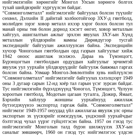
нийгэмлэгийн хөрөнгийг Монгол Улсын хөрөнгө болгох
тухай шийдвэрийг хүргүүлсэн байдаг.
“Совмонголметалл” нийгэмлэгийг байгуулах болсон түүхийг
сөхвөл, Дэлхийн II дайнтай холбоотойгоор ЗХУ-д гянтболд,
молибден зэрэг ховор металл ихээр хэрэг болох болсон тул
манай орны төв болон дорнод хэсэгт өнгөт, ховор металлын
хайгуул, ашиглалтын ажлыг эрхлэн явуулах ЗХУ-ын Хүнд
металлын үйлдвэрийн яамны Дөрөвдүгээр тусгай
экспедицийг байгуулан ажиллуулсан байна. Экспедицийн
хүчээр Чоноголын гянтболдын орд газрын хайгуулыг хийж
1942 оноос ашиглаж эхэлжээ. Дараа нь Түмэнцогт,
Бүрэнцогтын гянтболдын ордуудын хайгуулыг эрчимтэй
явуулж уул уурхайн үйлдвэрүүдийг байгуулж баяжмал гаргах
болсон байна. Улмаар Монгол-Зөвлөлтийн хувь нийлүүлсэн
“Совмонголметалл” нийгэмлэгийг байгуулах хэлэлцээрт 1949
оны 3 дугаар сарын 12-нд хоёр тал гарын үсэг зурсан байдаг.
Тус нийгэмлэгийн бүрэлдэхүүнд Чоногол, Түмэнцогт, Чулуун
хороотын гянтболд, Модотын цагаан тугалга, Дожир, Ямаат,
Бэрхийн хайлуур жоншны уурхайнууд ажиллаж
бүтээгдэхүүнээ экспортод гаргаж байв. “Совмонголметалл”
нийгэмлэг 1949-1957 онуудад үйл ажиллагаа явуулж улс орны
экспортын эх үүсвэрийг нэмэгдүүлж, үндэсний уурхайчдыг
бэлтгэхэд чухал үүрэг гүйцэтгэсэн байна. 1957 он гэхэд тус
нийгэмлэгийг Монголын талд бүрэн шилжүүлэх ЗХУ-ын
саналыг зөвшөөрч, 1960 он гэхэд тус нийгэмлэгээс үлдсэн