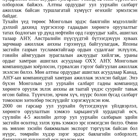
олборлож байжээ. Алтны ордуудыг уул уурхайн салбарт
ажиллаж байсан туршлагатай хүмүүст өгөхийг эрмэлзсэн
байдаг.
Тухайн үед төрөөс Монголын эрдэс баялгийн мэдээллийг
дэлхий дахинд хүргэснээр гадаадын хөрөнгө оруулалтыг
татах бодлогын үр дүнд нефтийн орд газруудыг хайх, ашиглах
талаар АНУ, Австралийн пүүсүүдтэй бүтээгдэхүүн хуваах
зарчмаар ажиллаж анхны гэрээнүүд байгуулагдаж, Японы
засгийн газрын тусламжтайгаар ордын судалгааг эхлүүлэх,
говийн аймгуудын зураглалын ажлуудыг хийлгэж, ураны
ордыг хамтран ашиглах асуудлаар ОХУ, АНУ, Монголын
компаниудын хоёрлосон, гурвалсан гэрээг байгуулан ажиллаж
эхэлсэн билээ. Мөн алтны ордуудыг ашиглах асуудлаар Канад,
АНУ-ын компаниудтай хамтран ажиллаж эхэлсэн байдаг. Энэ
бүхэн Монголын уул уурхайн салбарт гадны компаниуд
хөрөнгө оруулж эхлэх анхны ая таатай үндэс суурийг тавьж
өгсөн байна. Түүнчлэн, эрчим хүч, нүүрс болон бусад салбарт
томоохон хөтөлбөр төслүүдийг хэрэгжүүлсэн юм.
2000 он гарсаар уул уурхайн бүтээгдэхүүн үйлдвэрлэл,
хөрөнгө оруулалтын хэмжээ харьцангуй хурдацтай өсч,
сүүлийн 4-5 жилийн дотор уул уурхайн салбарын эдийн
засгийн өсөлтөд эзлэх хувь хэмжээ эрс нэмэгдсэн билээ. Өмнө
нь зөвхөн зэсийн баяжмалын экспорт тэргүүлж байсан бол
нүүрс, төмрийн хүдэр зэрэг эрдэс баялагийн олборлолт,
баяжуулалт хурдацтай өсч эхэлсэн юм.