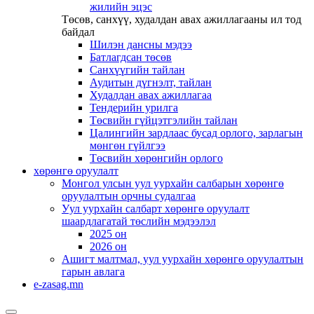
жилийн эцэс
Төсөв, санхүү, худалдан авах ажиллагааны ил тод
байдал
Шилэн дансны мэдээ
Батлагдсан төсөв
Санхүүгийн тайлан
Аудитын дүгнэлт, тайлан
Худалдан авах ажиллагаа
Тендерийн урилга
Төсвийн гүйцэтгэлийн тайлан
Цалингийн зардлаас бусад орлого, зарлагын
мөнгөн гүйлгээ
Төсвийн хөрөнгийн орлого
хөрөнгө оруулалт
Монгол улсын уул уурхайн салбарын хөрөнгө
оруулалтын орчны судалгаа
Уул уурхайн салбарт хөрөнгө оруулалт
шаардлагатай төслийн мэдээлэл
2025 он
2026 он
Ашигт малтмал, уул уурхайн хөрөнгө оруулалтын
гарын авлага
e-zasag.mn