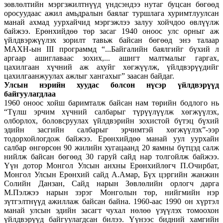
зөвлөлтийн мэргэжилтнүүд үндсэндээ нутаг буцсан бөгөөд
оросуудаас ажил амьдралын баялаг туршлага хуримтлуулсан
манай ахмад уурхайчид мэргэжлээ залуу хойчдоо өвлүүлж
байжээ. Ерөнхийдөө төр засаг 1940 оноос улс орныг аж
үйлдвэржүүлэх зорилт тавьж байсан бөгөөд энэ талаар
МАХН-ын III программд “...Байгалийн баялгийг бүхий л
аргаар ашиглаваас зохих,... ашигт малтмалыг гаргах,
цахилгаан хүчний аж ахуйг хөгжүүлж, үйлдвэрүүдийг
цахилгаанжуулах ажлыг хангахыг” заасан байдаг.
Улсын нэрийн хуудас болсон нүсэр үйлдвэрүүд
байгуулагдлаа
1960 оноос хойш баримталж байсан нам төрийн бодлого нь
“Түлш эрчим хүчний салбарыг түрүүлүүлж хөгжүүлэх,
олборлох, боловсруулах үйлдвэрийн зохистой бүтэц бүхий
эдийн засгийн салбарыг эрчимтэй хөгжүүлэх”-ээр
тодорхойлогдож байжээ. Ерөнхийдөө манай уул уурхайн
салбар өнгөрсөн 90 жилийн хугацаанд 20 яамны бүтцэд салж
нийлж байсан бөгөөд 30 гаруй сайд нар толгойлж байжээ.
Үүн дотор Монгол Улсын анхны Ерөнхийлөгч П.Очирбат,
Монгол Улсын Ерөнхий сайд А.Амар, Бүх цэргийн жанжин
Солийн Данзан, Сайд нарын Зөвлөлийн орлогч дарга
М.Пэлжээ нарын зэрэг Монголын төр, нийгмийн нэр
зүтгэлтнүүд ажиллаж байсан байна. 1960-аас 1990 он хүртэл
манай улсын эдийн засагт чухал нөлөө үзүүлэх томоохон
үйлдвэрүүд байгуулагдсан билээ. Үүнээс бидний хамгийн