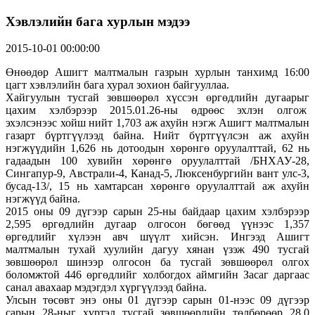
Хэвлэлийн бага хурлын мэдээ
2015-10-01 00:00:00
Өнөөдөр Ашигт малтмалын газрын хурлын танхимд 16:00
цагт хэвлэлийн бага хурал зохион байгууллаа.
Хайгуулын тусгай зөвшөөрөл хүссэн өргөдлийн дугаарыг
цахим хэлбэрээр 2015.01.26-ны өдрөөс эхлэн олгож
эхэлсэнээс хойш нийт 1,703 аж ахуйн нэгж Ашигт малтмалын
газарт бүртгүүлээд байна. Нийт бүртгүүлсэн аж ахуйн
нэгжүүдийн 1,626 нь дотоодын хөрөнгө оруулалттай, 62 нь
гадаадын 100 хувийн хөрөнгө оруулалттай /БНХАУ-28,
Сингапур-9, Австрали-4, Канад-5, Люксенбургийн вант улс-3,
бусад-13/, 15 нь хамтарсан хөрөнгө оруулалттай аж ахуйн
нэгжүүд байна.
2015 оны 09 дүгээр сарын 25-ны байдаар цахим хэлбэрээр
2,595 өргөдлийн дугаар олгосон бөгөөд үүнээс 1,357
өргөдлийг хүлээн авч шүүлт хийсэн. Ингээд Ашигт
малтмалын тухай хуулийн дагуу хянан үзэж 490 тусгай
зөвшөөрөл шинээр олгосон ба тусгай зөвшөөрөл олгох
боломжтой 446 өргөдлийг холбогдох аймгийн Засаг даргаас
санал авахаар мэдэгдэл хүргүүлээд байна.
Улсын төсөвт энэ оны 01 дүгээр сарын 01-нээс 09 дүгээр
сарын 28-ныг хүртэл тусгай зөвшөөрлийн төлбөрөөр 28.0