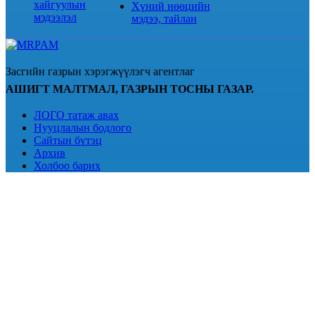
хайгуулын
Хүний нөөцийн
мэдээлэл
мэдээ, тайлан
Засгийн газрын хэрэгжүүлэгч агентлаг
АШИГТ МАЛТМАЛ, ГАЗРЫН ТОСНЫ ГАЗАР.
ЛОГО татаж авах
Нууцлалын бодлого
Сайтын бүтэц
Архив
Холбоо барих