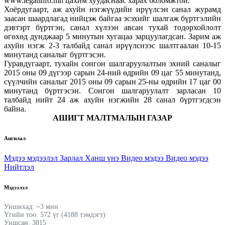
www.legalinfo.mn цахим хуудаснаас харах боломжтой.
Хоёрдугаарт, аж ахуйн нэгжүүдийн ирүүлсэн санал журамд
заасан шаардлагад нийцэж байгаа эсэхийг шалгаж бүртгэлийн
дэвтэрт бүртгэн, санал хүлээн авсан тухай тодорхойлолт
өгөхөд дунджаар 5 минутын хугацаа зарцуулагдсан. Зарим аж
ахуйн нэгж 2-3 талбайд санал ирүүлснээс шалтгаалан 10-15
минутанд саналыг бүртгэсэн.
Гуравдугаарт, тухайн сонгон шалгаруулалтын эхний саналыг
2015 оны 09 дүгээр сарын 24-ний өдрийн 09 цаг 55 минутанд,
сүүлчийн саналыг 2015 оны 09 сарын 25-ны өдрийн 17 цаг 00
минутанд бүртгэсэн. Сонгон шалгаруулалт зарласан 10
талбайд нийт 24 аж ахуйн нэгжийн 28 санал бүртгэгдсэн
байна.
АШИГТ МАЛТМАЛЫН ГАЗАР
Ангилал
Мэдээ мэдээлэл
Зарлал
Ханш үнэ
Видео мэдээ
Видео мэдээ
Нийтлэл
Мэдээлэл
Уншихад: ~3 мин
Үгийн тоо: 572 үг (4188 тэмдэгт)
Уншсан: 3815