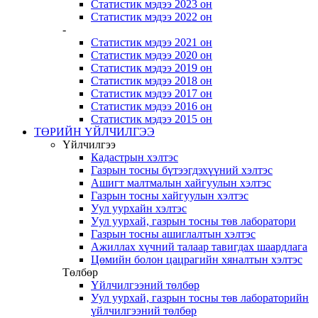
Статистик мэдээ 2023 он
Статистик мэдээ 2022 он
-
Статистик мэдээ 2021 он
Статистик мэдээ 2020 он
Статистик мэдээ 2019 он
Статистик мэдээ 2018 он
Статистик мэдээ 2017 он
Статистик мэдээ 2016 он
Статистик мэдээ 2015 он
ТӨРИЙН ҮЙЛЧИЛГЭЭ
Үйлчилгээ
Кадастрын хэлтэс
Газрын тосны бүтээгдэхүүний хэлтэс
Ашигт малтмалын хайгуулын хэлтэс
Газрын тосны хайгуулын хэлтэс
Уул уурхайн хэлтэс
Уул уурхай, газрын тосны төв лаборатори
Газрын тосны ашиглалтын хэлтэс
Ажиллах хүчний талаар тавигдах шаардлага
Цөмийн болон цацрагийн хяналтын хэлтэс
Төлбөр
Үйлчилгээний төлбөр
Уул уурхай, газрын тосны төв лабораторийн
үйлчилгээний төлбөр