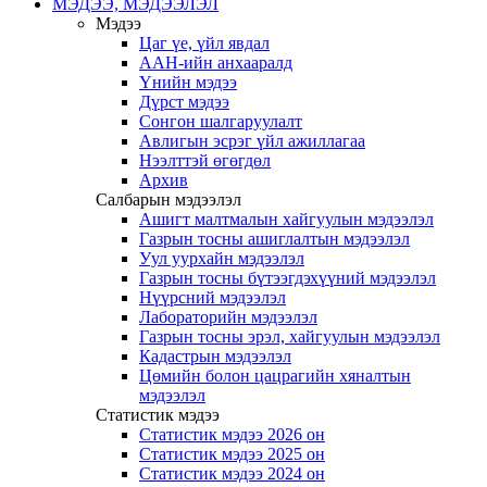
МЭДЭЭ, МЭДЭЭЛЭЛ
Мэдээ
Цаг үе, үйл явдал
ААН-ийн анхааралд
Үнийн мэдээ
Дүрст мэдээ
Сонгон шалгаруулалт
Авлигын эсрэг үйл ажиллагаа
Нээлттэй өгөгдөл
Архив
Салбарын мэдээлэл
Ашигт малтмалын хайгуулын мэдээлэл
Газрын тосны ашиглалтын мэдээлэл
Уул уурхайн мэдээлэл
Газрын тосны бүтээгдэхүүний мэдээлэл
Нүүрсний мэдээлэл
Лабораторийн мэдээлэл
Газрын тосны эрэл, хайгуулын мэдээлэл
Кадастрын мэдээлэл
Цөмийн болон цацрагийн хяналтын
мэдээлэл
Статистик мэдээ
Статистик мэдээ 2026 он
Статистик мэдээ 2025 он
Статистик мэдээ 2024 он