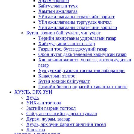
Эрхэм зорилго
Байгууллагын түүх
Хамтын ажиллагаа
Үйл ажиллагааны стратегийн зорилт
Үйл ажиллагааны тэргүүлэх чиглэл
Үйл ажиллагааны стратегийн зорилго
Бүтэц, зохион байгуулалт, чиг үүрэг
Төрийн захиргааны удирдлагын газар
Хайгуул, ашиглалтын газар
Газрын тос, бүтээгдэхүүний газар
Орон нутаг дахь төлөөлөл хариуцсан газар
Хяналт-шинжилгээ, үнэлгээ, дотоод аудитын
газар
Уул уурхай, газрын тосны төв лаборатори
Кадастрын хэлтэс
Бүтэц зохион байгуулалт
Цөмийн болон цацрагийн хяналтын хэлтэс
ХУУЛЬ, ЭРХ ЗҮЙ
Хууль
УИХ-ын тогтоол
Засгийн газрын тогтоол
Сайд, агентлагийн даргын тушаал
Дүрэм, журам, заавар
Хууль, эрх зүйн баримт бичгийн төсөл
Лавлагаа