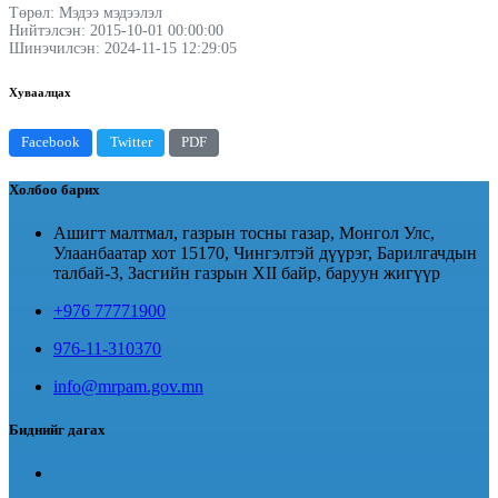
Төрөл: Мэдээ мэдээлэл
Нийтэлсэн: 2015-10-01 00:00:00
Шинэчилсэн: 2024-11-15 12:29:05
Хуваалцах
Facebook
Twitter
PDF
Холбоо барих
Ашигт малтмал, газрын тосны газар, Монгол Улс,
Улаанбаатар хот 15170, Чингэлтэй дүүрэг, Барилгачдын
талбай-3, Засгийн газрын XII байр, баруун жигүүр
+976 77771900
976-11-310370
info@mrpam.gov.mn
Биднийг дагах