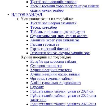
Тусгай зөвшөөрлийн төлбөр
Улсын төсвийн хөрөнгөөр хайгуул хийсэн
ордын нөхөн төлбөр
ИЛ ТОД БАЙДАЛ
Үйл ажиллагааны ил тод байдал
Тусгай зөвшөөрөл эзэмшигч
Төсөл, хөтөлбөр
Тайлан, төлөвлөгөө, дотоод аудит
Судалгааны сан, ном, гарын авлага
Авлигын эсрэг үйл ажиллагаа
Газрын гэрчилгээ
Гэрээ, гэрээний биелэлт
Эзэмшиж байгаа оюуны өмчийн эрх
Хүний нөөцийн ил тод байдал
Ёс зүйн дэд хорооны тайлан
Сул орон тооны зар
Хүний нөөцийн стратеги
Хүний нөөцийн мэдээ, тайлан
Өргөдөл, гомдлын тайлан
Албан тушаалын тодорхойлолт
Сургалт
Гүйцэтгэлийн тайлан, үнэлгээ 2024 он
Гүйцэтгэлийн тайлан, үнэлгээ 2025 оны
хагас жил
Гүйцэтгэлийн тайлан, үнэлгээ 2025 оны