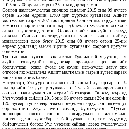
2015 оны 08 дугаар сарын 25 –ны өдөр зарласан.
Сонгон шалгаруулалтад оролцох саналыг 2015 оны 09 дүгээр
сарын 25-ны өдрийн 17:00 цаг хүртэлх хугацаанд Ашигт
малтмалын газрын 207 тоот өрөөнд Сонгон шалгаруулалтын
комиссын нарийн бичгийн даргад биечлэн хүлээлгэн өгөхөөр
саналын урилганд заасан. Өөрөөр хэлбэл аж ауйн нэгжүүд
саналаа Сонгон шалгаруулалтын урилга олон нийтэд
мэдээлэгдсэн өдөр буюу 2015 оны 08 дугаар сарын 25-ны
өдрөөс урилганд заасан эцсийн хугацааны хооронд ирүүлэх
боломжтой.
Тус саналыг хүлээн авах ажлыг будлиантай явуулсан, аж
ахуйн нэгжүүдийн шударгаар өрсөлдөх эрх ашгийг
боогдуулсан, эсвэл бусад аж ахуйн нэгжүүдэд давуу эрх
олгосон гэх мэдээлэлд Ашигт малтмалын газрын зүгээс дараах
няцаалтыг хийж байна:
Нэгдүгээрт, Уул уурхайн сайдын 2015 оны 1 дүгээр сарын 13-
ны өдрийн 10 дугаар тушаалаар “Тусгай зөвшөөрөл олгох
сонгон шалгаруулалтын журам” батлагдсан. Энэхүү журамд
Уул уурхайн сайдын 2015 оны 06 дугаар сарын 29-ний өдрийн
126 дугаар тушаалаар нэмэлт өөрчлөлт оруулсан бөгөөд уг
өөрчлөлтийн Хууль зүйн яаманд бүртгүүлсэн. “Тусгай
зөвшөөрөл олгох сонгон шалгаруулалтын журам”-ын
шинэчлэгдсэн хувилбарыг байгууллагын цахим хуудсанд
байршуулсан бөгөөд Уул уурхайн сайдын дээрх тушаалуудыг