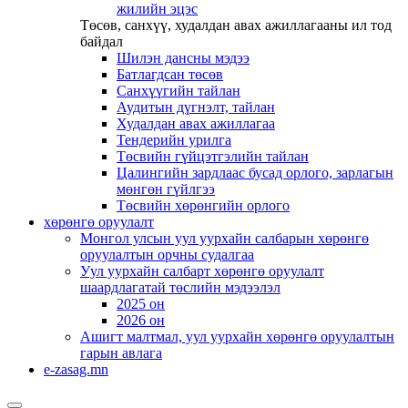
жилийн эцэс
Төсөв, санхүү, худалдан авах ажиллагааны ил тод
байдал
Шилэн дансны мэдээ
Батлагдсан төсөв
Санхүүгийн тайлан
Аудитын дүгнэлт, тайлан
Худалдан авах ажиллагаа
Тендерийн урилга
Төсвийн гүйцэтгэлийн тайлан
Цалингийн зардлаас бусад орлого, зарлагын
мөнгөн гүйлгээ
Төсвийн хөрөнгийн орлого
хөрөнгө оруулалт
Монгол улсын уул уурхайн салбарын хөрөнгө
оруулалтын орчны судалгаа
Уул уурхайн салбарт хөрөнгө оруулалт
шаардлагатай төслийн мэдээлэл
2025 он
2026 он
Ашигт малтмал, уул уурхайн хөрөнгө оруулалтын
гарын авлага
e-zasag.mn