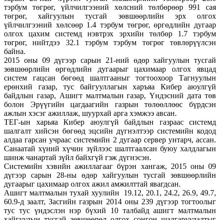
тэрбум төгрөг, үйлчилгээний хөлсний төлбөрөөр 991 сая
төгрөг, хайгуулын тусгай зөвшөөрлийн эрх олгох
үйлчилгээний хөлсөөр 1.4 тэрбум төгрөг, өргөдлийн дугаар
олгох цахим системд нэвтрэх эрхийн төлбөр 1.7 тэрбум
төгрөг, нийтдээ 32.1 тэрбум тэрбум төгрөг төвлөрүүлсэн
байна.
2015 оны 09 дүгээр сарын 21-ний өдөр хайгуулын тусгай
зөвшөөрлийн өргөдлийн дугаарыг цахимаар олгох явцад
систем гацсан бөгөөд шалтгааныг тогтоохоор Тагнуулын
ерөнхий газар, тус байгууллагын харъяа Кибер аюулгүй
байдлын газар, Ашигт малтмалын газар, Үндэсний дата төв
болон Эрүүгийн цагдаагийн газрын төлөөллөөс бүрдсэн
ажлын хэсэг ажиллаж, шуурхай арга хэмжээ авсан.
ТЕГ-ын харьяа Кибер аюулгүй байдлын газраас системд
шалгалт хийсэн бөгөөд эцсийн дүгнэлтээр системийн кодод
алдаа гарсан учраас системийн 2 дугаар сервер унтарч, ассан.
Санаатай хүний хүчин зүйлээс шалтгаалсан буюу халдлагын
шинж чанартай зүйл байхгүй гэж дүгнэсэн.
Системийн хэвийн ажиллагааг бүрэн хангаж, 2015 оны 09
дүгээр сарын 28-ны өдөр хайгуулын тусгай зөвшөөрлийн
дугаарыг цахимаар олгох ажил амжилттай явагдсан.
Ашигт малтмалын тухай хуулийн 19.12, 20.1, 24.2, 26.9, 49.7,
60.9-д заалт, Засгийн газрын 2014 оны 239 дүгээр тогтоолыг
тус тус үндэслэн нэр бүхий 10 талбайд ашигт малтмалын
хайгуулын тусгай зөвшөөрөл олгох сонгон шалгаруулалтыг