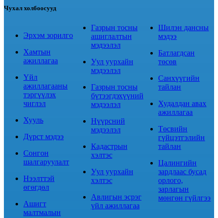
Чухал холбоосууд
Газрын тосны
Шилэн дансны
Эрхэм зорилго
ашиглалтын
мэдээ
мэдээлэл
Хамтын
Батлагдсан
ажиллагаа
Уул уурхайн
төсөв
мэдээлэл
Үйл
Санхүүгийн
ажиллагааны
Газрын тосны
тайлан
тэргүүлэх
бүтээгдэхүүний
чиглэл
Худалдан авах
мэдээлэл
ажиллагаа
Хууль
Нүүрсний
Төсвийн
мэдээлэл
Дүрст мэдээ
гүйцэтгэлийн
Кадастрын
тайлан
Сонгон
хэлтэс
шалгаруулалт
Цалингийн
Уул уурхайн
зардлаас бусад
Нээлттэй
хэлтэс
орлого,
өгөгдөл
зарлагын
Авлигын эсрэг
мөнгөн гүйлгээ
Ашигт
үйл ажиллагаа
малтмалын