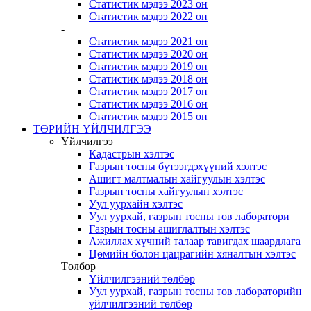
Статистик мэдээ 2023 он
Статистик мэдээ 2022 он
-
Статистик мэдээ 2021 он
Статистик мэдээ 2020 он
Статистик мэдээ 2019 он
Статистик мэдээ 2018 он
Статистик мэдээ 2017 он
Статистик мэдээ 2016 он
Статистик мэдээ 2015 он
ТӨРИЙН ҮЙЛЧИЛГЭЭ
Үйлчилгээ
Кадастрын хэлтэс
Газрын тосны бүтээгдэхүүний хэлтэс
Ашигт малтмалын хайгуулын хэлтэс
Газрын тосны хайгуулын хэлтэс
Уул уурхайн хэлтэс
Уул уурхай, газрын тосны төв лаборатори
Газрын тосны ашиглалтын хэлтэс
Ажиллах хүчний талаар тавигдах шаардлага
Цөмийн болон цацрагийн хяналтын хэлтэс
Төлбөр
Үйлчилгээний төлбөр
Уул уурхай, газрын тосны төв лабораторийн
үйлчилгээний төлбөр