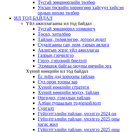
Тусгай зөвшөөрлийн төлбөр
Улсын төсвийн хөрөнгөөр хайгуул хийсэн
ордын нөхөн төлбөр
ИЛ ТОД БАЙДАЛ
Үйл ажиллагааны ил тод байдал
Тусгай зөвшөөрөл эзэмшигч
Төсөл, хөтөлбөр
Тайлан, төлөвлөгөө, дотоод аудит
Судалгааны сан, ном, гарын авлага
Авлигын эсрэг үйл ажиллагаа
Газрын гэрчилгээ
Гэрээ, гэрээний биелэлт
Эзэмшиж байгаа оюуны өмчийн эрх
Хүний нөөцийн ил тод байдал
Ёс зүйн дэд хорооны тайлан
Сул орон тооны зар
Хүний нөөцийн стратеги
Хүний нөөцийн мэдээ, тайлан
Өргөдөл, гомдлын тайлан
Албан тушаалын тодорхойлолт
Сургалт
Гүйцэтгэлийн тайлан, үнэлгээ 2024 он
Гүйцэтгэлийн тайлан, үнэлгээ 2025 оны
хагас жил
Гүйцэтгэлийн тайлан, үнэлгээ 2025 оны