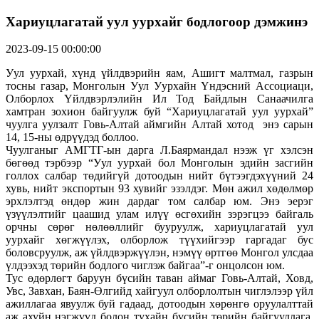
Хариуцлагатай уул уурхайг бодлогоор дэмжинэ
2023-09-15 00:00:00
Уул уурхай, хүнд үйлдвэрийн яам, Ашигт малтмал, газрын
тосны газар, Монголын Уул Уурхайн Үндэсний Ассоциаци,
Олборлох Үйлдвэрлэлийн Ил Тод Байдлын Санаачилга
хамтран зохион байгуулж буй “Хариуцлагатай уул уурхай”
чуулга уулзалт Говь-Алтай аймгийн Алтай хотод энэ сарын
14, 15-ны өдрүүдэд боллоо.
Чуулганыг АМГТГ-ын дарга Л.Баярмандал нээж үг хэлсэн
бөгөөд тэрбээр “Уул уурхай бол Монголын эдийн засгийн
голлох салбар төдийгүй дотоодын нийт бүтээгдэхүүний 24
хувь, нийт экспортын 93 хувийг эзэлдэг. Мөн ажил хөдөлмөр
эрхлэлтэд өндөр жин дардаг том салбар юм. Энэ эерэг
үзүүлэлтийг цаашид улам илүү өсгөхийн зэрэгцээ байгаль
орчны сөрөг нөлөөллийг бууруулж, хариуцлагатай уул
уурхайг хөгжүүлэх, олборлож түүхийгээр гаргадаг бус
боловсруулж, аж үйлдвэржүүлэн, нэмүү өртгөө Монгол улсдаа
үлдээхэд төрийн бодлого чиглэж байгаа”-г онцолсон юм.
Тус өдөрлөгт баруун бүсийн таван аймаг Говь-Алтай, Ховд,
Увс, Завхан, Баян-Өлгийд хайгуул олборлолтын чиглэлээр үйл
ажиллагаа явуулж буй гадаад, дотоодын хөрөнгө оруулалттай
аж ахуйн нэгжүүд болон тухайн бүсийн төрийн байгууллага,