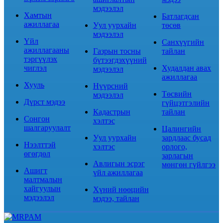
мэдээлэл
Хамтын
Батлагдсан
ажиллагаа
Уул уурхайн
төсөв
мэдээлэл
Үйл
Санхүүгийн
ажиллагааны
Газрын тосны
тайлан
тэргүүлэх
бүтээгдэхүүний
чиглэл
Худалдан авах
мэдээлэл
ажиллагаа
Хууль
Нүүрсний
Төсвийн
мэдээлэл
Дүрст мэдээ
гүйцэтгэлийн
Кадастрын
тайлан
Сонгон
хэлтэс
шалгаруулалт
Цалингийн
Уул уурхайн
зардлаас бусад
Нээлттэй
хэлтэс
орлого,
өгөгдөл
зарлагын
Авлигын эсрэг
мөнгөн гүйлгээ
Ашигт
үйл ажиллагаа
малтмалын
хайгуулын
Хүний нөөцийн
мэдээлэл
мэдээ, тайлан