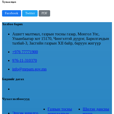
Хуваалцах
Facebook
Twitter
PDF
Холбоо барих
Ашигт малтмал, газрын тосны газар, Монгол Улс,
Улаанбаатар хот 15170, Чингэлтэй дүүрэг, Барилгачдын
талбай-3, Засгийн газрын XII байр, баруун жигүүр
+976 77771900
976-11-310370
info@mrpam.gov.mn
Биднийг дагах
Чухал холбоосууд
Газрын тосны
Шилэн дансны
Эрхэм зорилго
ашиглалтын
мэдээ