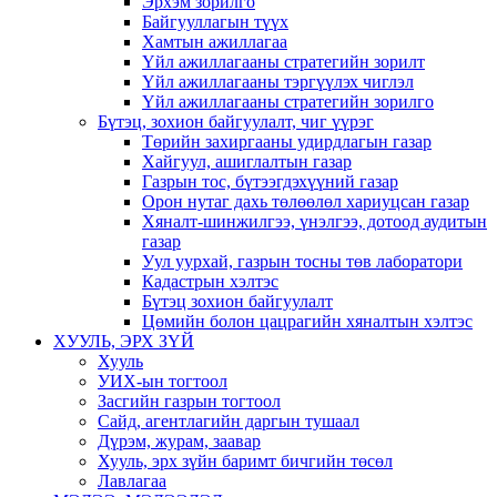
Эрхэм зорилго
Байгууллагын түүх
Хамтын ажиллагаа
Үйл ажиллагааны стратегийн зорилт
Үйл ажиллагааны тэргүүлэх чиглэл
Үйл ажиллагааны стратегийн зорилго
Бүтэц, зохион байгуулалт, чиг үүрэг
Төрийн захиргааны удирдлагын газар
Хайгуул, ашиглалтын газар
Газрын тос, бүтээгдэхүүний газар
Орон нутаг дахь төлөөлөл хариуцсан газар
Хяналт-шинжилгээ, үнэлгээ, дотоод аудитын
газар
Уул уурхай, газрын тосны төв лаборатори
Кадастрын хэлтэс
Бүтэц зохион байгуулалт
Цөмийн болон цацрагийн хяналтын хэлтэс
ХУУЛЬ, ЭРХ ЗҮЙ
Хууль
УИХ-ын тогтоол
Засгийн газрын тогтоол
Сайд, агентлагийн даргын тушаал
Дүрэм, журам, заавар
Хууль, эрх зүйн баримт бичгийн төсөл
Лавлагаа