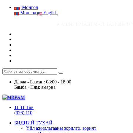
Монгол
Монгол
English
● АШИГТ МАЛТМАЛ, ГАЗРЫН ТОСНЫ ГАЗРЫН С
Даваа - Баасан: 08:00 - 18:00
Бямба - Ням: амарна
11-11 Төв
(976) 110
БИДНИЙ ТУХАЙ
Үйл ажиллагааны зорилго, зорилт