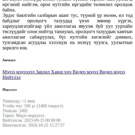
иргэний нийгэм, орон нутгийн иргэдийн төлөөлөл оролцож
байна.
Эрдэс баялгийн салбарын ашиг тус, түүний үр нөлөө, ил тод
байдлыг оролцогч талуудад үнэн зөвөөр хүргэх,
хариуцлагатайгаар үйл ажиллагаа явуулж буй уул уурхайн
төслүүдийг олон нийтэд таниулах, оролцогч талуудын хамтын
ажиллагааг сайжруулах, бүс нутгийн хөгжлийг дэмжих,
тулгамдсан асуудлаа хэлэлцэх нь энэхүү чуулга, уулзалтын
зорилго юм.
Ангилал
Мэдээ мэдээлэл
Зарлал
Ханш үнэ
Видео мэдээ
Видео мэдээ
Нийтлэл
Мэдээлэл
Уншихад: ~1 мин
Үгийн тоо: 196 үг (1468 тэмдэгт)
Уншсан: 2492
Төрөл: Мэдээ мэдээлэл
Нийтэлсэн: 2023-09-15 00:00:00
Шинэчилсэн: 2024-10-22 15:27:57