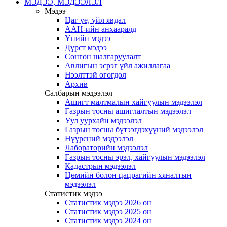
МЭДЭЭ, МЭДЭЭЛЭЛ
Мэдээ
Цаг үе, үйл явдал
ААН-ийн анхааралд
Үнийн мэдээ
Дүрст мэдээ
Сонгон шалгаруулалт
Авлигын эсрэг үйл ажиллагаа
Нээлттэй өгөгдөл
Архив
Салбарын мэдээлэл
Ашигт малтмалын хайгуулын мэдээлэл
Газрын тосны ашиглалтын мэдээлэл
Уул уурхайн мэдээлэл
Газрын тосны бүтээгдэхүүний мэдээлэл
Нүүрсний мэдээлэл
Лабораторийн мэдээлэл
Газрын тосны эрэл, хайгуулын мэдээлэл
Кадастрын мэдээлэл
Цөмийн болон цацрагийн хяналтын
мэдээлэл
Статистик мэдээ
Статистик мэдээ 2026 он
Статистик мэдээ 2025 он
Статистик мэдээ 2024 он