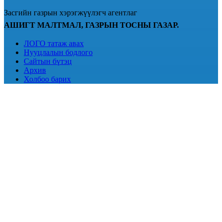
Засгийн газрын хэрэгжүүлэгч агентлаг
АШИГТ МАЛТМАЛ, ГАЗРЫН ТОСНЫ ГАЗАР.
ЛОГО татаж авах
Нууцлалын бодлого
Сайтын бүтэц
Архив
Холбоо барих