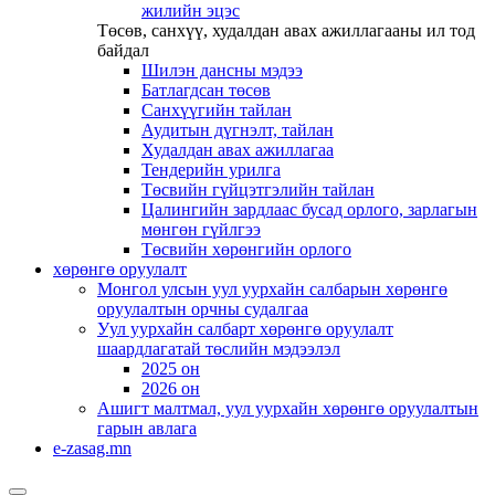
жилийн эцэс
Төсөв, санхүү, худалдан авах ажиллагааны ил тод
байдал
Шилэн дансны мэдээ
Батлагдсан төсөв
Санхүүгийн тайлан
Аудитын дүгнэлт, тайлан
Худалдан авах ажиллагаа
Тендерийн урилга
Төсвийн гүйцэтгэлийн тайлан
Цалингийн зардлаас бусад орлого, зарлагын
мөнгөн гүйлгээ
Төсвийн хөрөнгийн орлого
хөрөнгө оруулалт
Монгол улсын уул уурхайн салбарын хөрөнгө
оруулалтын орчны судалгаа
Уул уурхайн салбарт хөрөнгө оруулалт
шаардлагатай төслийн мэдээлэл
2025 он
2026 он
Ашигт малтмал, уул уурхайн хөрөнгө оруулалтын
гарын авлага
e-zasag.mn