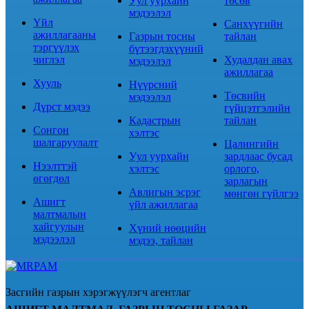
Уул уурхайн
төсөв
мэдээлэл
Үйл
Санхүүгийн
ажиллагааны
Газрын тосны
тайлан
тэргүүлэх
бүтээгдэхүүний
чиглэл
Худалдан авах
мэдээлэл
ажиллагаа
Хууль
Нүүрсний
Төсвийн
мэдээлэл
Дүрст мэдээ
гүйцэтгэлийн
Кадастрын
тайлан
Сонгон
хэлтэс
шалгаруулалт
Цалингийн
Уул уурхайн
зардлаас бусад
Нээлттэй
хэлтэс
орлого,
өгөгдөл
зарлагын
Авлигын эсрэг
мөнгөн гүйлгээ
Ашигт
үйл ажиллагаа
малтмалын
хайгуулын
Хүний нөөцийн
мэдээлэл
мэдээ, тайлан
Засгийн газрын хэрэгжүүлэгч агентлаг