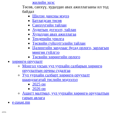
жилийн эцэс
Төсөв, санхүү, худалдан авах ажиллагааны ил тод
байдал
Шилэн дансны мэдээ
Батлагдсан төсөв
Санхүүгийн тайлан
Аудитын дүгнэлт, тайлан
Худалдан авах ажиллагаа
Тендерийн урилга
Төсвийн гүйцэтгэлийн тайлан
Цалингийн зардлаас бусад орлого, зарлагын
мөнгөн гүйлгээ
Төсвийн хөрөнгийн орлого
хөрөнгө оруулалт
Монгол улсын уул уурхайн салбарын хөрөнгө
оруулалтын орчны судалгаа
Уул уурхайн салбарт хөрөнгө оруулалт
шаардлагатай төслийн мэдээлэл
2025 он
2026 он
Ашигт малтмал, уул уурхайн хөрөнгө оруулалтын
гарын авлага
e-zasag.mn