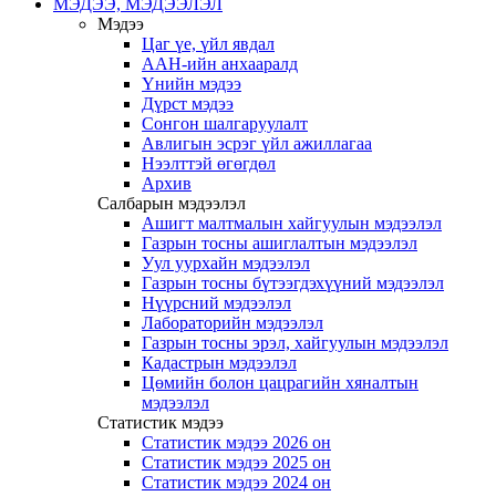
МЭДЭЭ, МЭДЭЭЛЭЛ
Мэдээ
Цаг үе, үйл явдал
ААН-ийн анхааралд
Үнийн мэдээ
Дүрст мэдээ
Сонгон шалгаруулалт
Авлигын эсрэг үйл ажиллагаа
Нээлттэй өгөгдөл
Архив
Салбарын мэдээлэл
Ашигт малтмалын хайгуулын мэдээлэл
Газрын тосны ашиглалтын мэдээлэл
Уул уурхайн мэдээлэл
Газрын тосны бүтээгдэхүүний мэдээлэл
Нүүрсний мэдээлэл
Лабораторийн мэдээлэл
Газрын тосны эрэл, хайгуулын мэдээлэл
Кадастрын мэдээлэл
Цөмийн болон цацрагийн хяналтын
мэдээлэл
Статистик мэдээ
Статистик мэдээ 2026 он
Статистик мэдээ 2025 он
Статистик мэдээ 2024 он