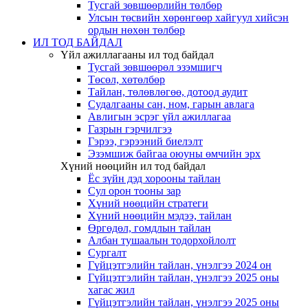
Тусгай зөвшөөрлийн төлбөр
Улсын төсвийн хөрөнгөөр хайгуул хийсэн
ордын нөхөн төлбөр
ИЛ ТОД БАЙДАЛ
Үйл ажиллагааны ил тод байдал
Тусгай зөвшөөрөл эзэмшигч
Төсөл, хөтөлбөр
Тайлан, төлөвлөгөө, дотоод аудит
Судалгааны сан, ном, гарын авлага
Авлигын эсрэг үйл ажиллагаа
Газрын гэрчилгээ
Гэрээ, гэрээний биелэлт
Эзэмшиж байгаа оюуны өмчийн эрх
Хүний нөөцийн ил тод байдал
Ёс зүйн дэд хорооны тайлан
Сул орон тооны зар
Хүний нөөцийн стратеги
Хүний нөөцийн мэдээ, тайлан
Өргөдөл, гомдлын тайлан
Албан тушаалын тодорхойлолт
Сургалт
Гүйцэтгэлийн тайлан, үнэлгээ 2024 он
Гүйцэтгэлийн тайлан, үнэлгээ 2025 оны
хагас жил
Гүйцэтгэлийн тайлан, үнэлгээ 2025 оны