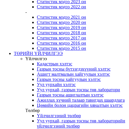
Статистик мэдээ 2023 он
Статистик мэдээ 2022 он
-
Статистик мэдээ 2021 он
Статистик мэдээ 2020 он
Статистик мэдээ 2019 он
Статистик мэдээ 2018 он
Статистик мэдээ 2017 он
Статистик мэдээ 2016 он
Статистик мэдээ 2015 он
ТӨРИЙН ҮЙЛЧИЛГЭЭ
Үйлчилгээ
Кадастрын хэлтэс
Газрын тосны бүтээгдэхүүний хэлтэс
Ашигт малтмалын хайгуулын хэлтэс
Газрын тосны хайгуулын хэлтэс
Уул уурхайн хэлтэс
Уул уурхай, газрын тосны төв лаборатори
Газрын тосны ашиглалтын хэлтэс
Ажиллах хүчний талаар тавигдах шаардлага
Цөмийн болон цацрагийн хяналтын хэлтэс
Төлбөр
Үйлчилгээний төлбөр
Уул уурхай, газрын тосны төв лабораторийн
үйлчилгээний төлбөр