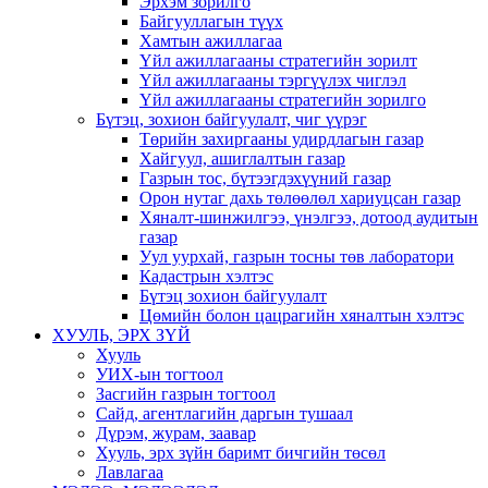
Эрхэм зорилго
Байгууллагын түүх
Хамтын ажиллагаа
Үйл ажиллагааны стратегийн зорилт
Үйл ажиллагааны тэргүүлэх чиглэл
Үйл ажиллагааны стратегийн зорилго
Бүтэц, зохион байгуулалт, чиг үүрэг
Төрийн захиргааны удирдлагын газар
Хайгуул, ашиглалтын газар
Газрын тос, бүтээгдэхүүний газар
Орон нутаг дахь төлөөлөл хариуцсан газар
Хяналт-шинжилгээ, үнэлгээ, дотоод аудитын
газар
Уул уурхай, газрын тосны төв лаборатори
Кадастрын хэлтэс
Бүтэц зохион байгуулалт
Цөмийн болон цацрагийн хяналтын хэлтэс
ХУУЛЬ, ЭРХ ЗҮЙ
Хууль
УИХ-ын тогтоол
Засгийн газрын тогтоол
Сайд, агентлагийн даргын тушаал
Дүрэм, журам, заавар
Хууль, эрх зүйн баримт бичгийн төсөл
Лавлагаа