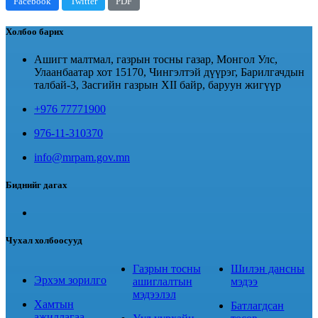
Facebook
Twitter
PDF
Холбоо барих
Ашигт малтмал, газрын тосны газар, Монгол Улс,
Улаанбаатар хот 15170, Чингэлтэй дүүрэг, Барилгачдын
талбай-3, Засгийн газрын XII байр, баруун жигүүр
+976 77771900
976-11-310370
info@mrpam.gov.mn
Биднийг дагах
Чухал холбоосууд
Газрын тосны
Шилэн дансны
Эрхэм зорилго
ашиглалтын
мэдээ
мэдээлэл
Хамтын
Батлагдсан
ажиллагаа