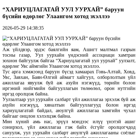
“ХАРИУЦЛАГАТАЙ УУЛ УУРХАЙ” баруун
бүсийн өдөрлөг Улаангом хотод эхэллээ
2026-05-29 14:38:35
Аж үйлдвэр, эрдэс баялгийн яам, Ашигт малтмал газрын
тосны газар, Уул уурхайн үндэсний ассоциаци хамтран
зохион байгуулж байгаа “Хариуцлагатай уул уурхай” уулзалт,
өдөрлөг Увс аймгийн Улаангом хотод эхэллээ.
Тус арга хэмжээнд баруун бүсэд хамаарах Говь-Алтай, Ховд,
Увс, Завхан, Баян-Өлгий аймагт хайгуул, олборлолтын үйл
ажиллагаа явуулж буй аж ахуйн нэгжүүд, төрийн болон
иргэний нийгмийн байгууллагын төлөөлөл, орон нутгийн
иргэд оролцож байна.
Уулзалтаар уул уурхайн салбарт үйл ажиллагаа эрхэлж буй аж
ахуйн нэгжүүд, хяналтын байгууллагууд болон иргэд
хариуцлагатай байдал, аюулгүй ажиллагаа хамгийн чухал
байгааг онцлон хэлэлцэж байна.
Мөн хүний амь нас, эрүүл мэндээс илүү үнэтэй ашиг
сонирхол, үйл ажиллагаа гэж байх ёсгүйг оролцогчдод
сануулж, уул уурхайн салбарт аюулгүй ажиллагааны соёлыг