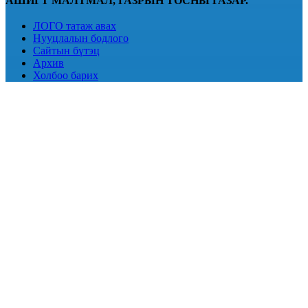
АШИГТ МАЛТМАЛ, ГАЗРЫН ТОСНЫ ГАЗАР.
ЛОГО татаж авах
Нууцлалын бодлого
Сайтын бүтэц
Архив
Холбоо барих