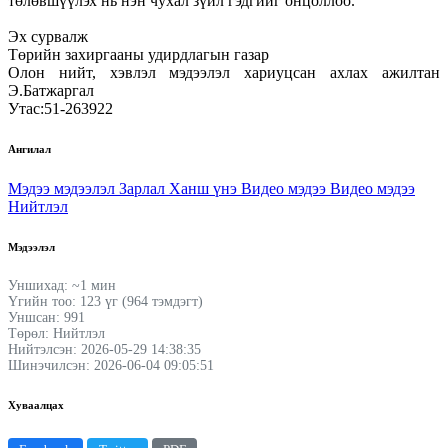
төлөвшүүлэх нь нэн чухал зүйл гэдгийг онцоллоо.
Эх сурвалж
Төрийн захиргааны удирдлагын газар
Олон нийт, хэвлэл мэдээлэл хариуцсан ахлах ажилтан
Э.Батжаргал
Утас:51-263922
Ангилал
Мэдээ мэдээлэл
Зарлал
Ханш үнэ
Видео мэдээ
Видео мэдээ
Нийтлэл
Мэдээлэл
Уншихад: ~1 мин
Үгийн тоо: 123 үг (964 тэмдэгт)
Уншсан: 991
Төрөл: Нийтлэл
Нийтэлсэн: 2026-05-29 14:38:35
Шинэчилсэн: 2026-06-04 09:05:51
Хуваалцах