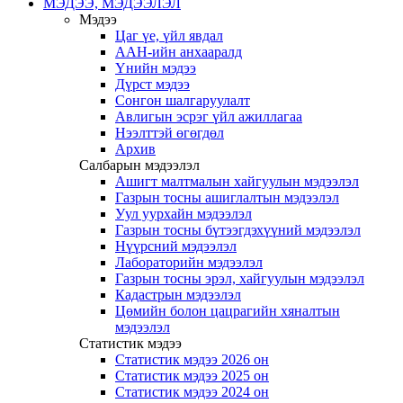
МЭДЭЭ, МЭДЭЭЛЭЛ
Мэдээ
Цаг үе, үйл явдал
ААН-ийн анхааралд
Үнийн мэдээ
Дүрст мэдээ
Сонгон шалгаруулалт
Авлигын эсрэг үйл ажиллагаа
Нээлттэй өгөгдөл
Архив
Салбарын мэдээлэл
Ашигт малтмалын хайгуулын мэдээлэл
Газрын тосны ашиглалтын мэдээлэл
Уул уурхайн мэдээлэл
Газрын тосны бүтээгдэхүүний мэдээлэл
Нүүрсний мэдээлэл
Лабораторийн мэдээлэл
Газрын тосны эрэл, хайгуулын мэдээлэл
Кадастрын мэдээлэл
Цөмийн болон цацрагийн хяналтын
мэдээлэл
Статистик мэдээ
Статистик мэдээ 2026 он
Статистик мэдээ 2025 он
Статистик мэдээ 2024 он