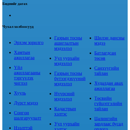
Биднийг дагах
Чухал холбоосууд
Газрын тосны
Шилэн дансны
Эрхэм зорилго
ашиглалтын
мэдээ
мэдээлэл
Хамтын
Батлагдсан
ажиллагаа
Уул уурхайн
төсөв
мэдээлэл
Үйл
Санхүүгийн
ажиллагааны
Газрын тосны
тайлан
тэргүүлэх
бүтээгдэхүүний
чиглэл
Худалдан авах
мэдээлэл
ажиллагаа
Хууль
Нүүрсний
Төсвийн
мэдээлэл
Дүрст мэдээ
гүйцэтгэлийн
Кадастрын
тайлан
Сонгон
хэлтэс
шалгаруулалт
Цалингийн
Уул уурхайн
зардлаас бусад
Нээлттэй
хэлтэс
орлого,