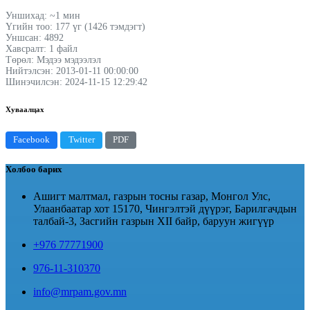
Уншихад: ~1 мин
Үгийн тоо: 177 үг (1426 тэмдэгт)
Уншсан: 4892
Хавсралт: 1 файл
Төрөл: Мэдээ мэдээлэл
Нийтэлсэн: 2013-01-11 00:00:00
Шинэчилсэн: 2024-11-15 12:29:42
Хуваалцах
Facebook
Twitter
PDF
Холбоо барих
Ашигт малтмал, газрын тосны газар, Монгол Улс,
Улаанбаатар хот 15170, Чингэлтэй дүүрэг, Барилгачдын
талбай-3, Засгийн газрын XII байр, баруун жигүүр
+976 77771900
976-11-310370
info@mrpam.gov.mn