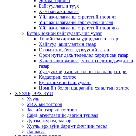
Эрхэм зорилго
Байгууллагын түүх
Хамтын ажиллагаа
Үйл ажиллагааны стратегийн зорилт
Үйл ажиллагааны тэргүүлэх чиглэл
Үйл ажиллагааны стратегийн зорилго
Бүтэц, зохион байгуулалт, чиг үүрэг
Төрийн захиргааны удирдлагын газар
Хайгуул, ашиглалтын газар
Газрын тос, бүтээгдэхүүний газар
Орон нутаг дахь төлөөлөл хариуцсан газар
Хяналт-шинжилгээ, үнэлгээ, дотоод аудитын
газар
Уул уурхай, газрын тосны төв лаборатори
Кадастрын хэлтэс
Бүтэц зохион байгуулалт
Цөмийн болон цацрагийн хяналтын хэлтэс
ХУУЛЬ, ЭРХ ЗҮЙ
Хууль
УИХ-ын тогтоол
Засгийн газрын тогтоол
Сайд, агентлагийн даргын тушаал
Дүрэм, журам, заавар
Хууль, эрх зүйн баримт бичгийн төсөл
Лавлагаа