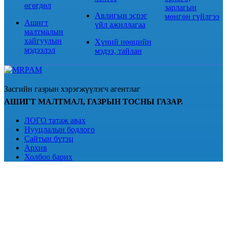
өгөгдөл
зарлагын
Авлигын эсрэг
мөнгөн гүйлгээ
Ашигт
үйл ажиллагаа
малтмалын
хайгуулын
Хүний нөөцийн
мэдээлэл
мэдээ, тайлан
Засгийн газрын хэрэгжүүлэгч агентлаг
АШИГТ МАЛТМАЛ, ГАЗРЫН ТОСНЫ ГАЗАР.
ЛОГО татаж авах
Нууцлалын бодлого
Сайтын бүтэц
Архив
Холбоо барих