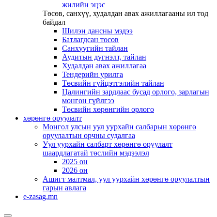
жилийн эцэс
Төсөв, санхүү, худалдан авах ажиллагааны ил тод
байдал
Шилэн дансны мэдээ
Батлагдсан төсөв
Санхүүгийн тайлан
Аудитын дүгнэлт, тайлан
Худалдан авах ажиллагаа
Тендерийн урилга
Төсвийн гүйцэтгэлийн тайлан
Цалингийн зардлаас бусад орлого, зарлагын
мөнгөн гүйлгээ
Төсвийн хөрөнгийн орлого
хөрөнгө оруулалт
Монгол улсын уул уурхайн салбарын хөрөнгө
оруулалтын орчны судалгаа
Уул уурхайн салбарт хөрөнгө оруулалт
шаардлагатай төслийн мэдээлэл
2025 он
2026 он
Ашигт малтмал, уул уурхайн хөрөнгө оруулалтын
гарын авлага
e-zasag.mn