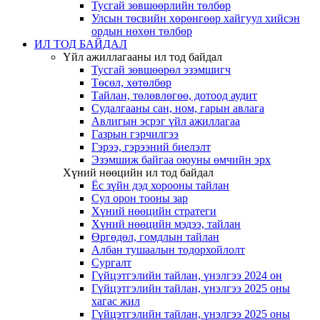
Тусгай зөвшөөрлийн төлбөр
Улсын төсвийн хөрөнгөөр хайгуул хийсэн
ордын нөхөн төлбөр
ИЛ ТОД БАЙДАЛ
Үйл ажиллагааны ил тод байдал
Тусгай зөвшөөрөл эзэмшигч
Төсөл, хөтөлбөр
Тайлан, төлөвлөгөө, дотоод аудит
Судалгааны сан, ном, гарын авлага
Авлигын эсрэг үйл ажиллагаа
Газрын гэрчилгээ
Гэрээ, гэрээний биелэлт
Эзэмшиж байгаа оюуны өмчийн эрх
Хүний нөөцийн ил тод байдал
Ёс зүйн дэд хорооны тайлан
Сул орон тооны зар
Хүний нөөцийн стратеги
Хүний нөөцийн мэдээ, тайлан
Өргөдөл, гомдлын тайлан
Албан тушаалын тодорхойлолт
Сургалт
Гүйцэтгэлийн тайлан, үнэлгээ 2024 он
Гүйцэтгэлийн тайлан, үнэлгээ 2025 оны
хагас жил
Гүйцэтгэлийн тайлан, үнэлгээ 2025 оны