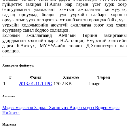
гүйцэтгэх захирал Н.Алгаа нар гарын үсэг зурж хоёр
байгууллагын уламжлалт хамтын ажиллагааг хөгжүүлэх,
гадаад орнуудад болдог уул уурхайн салбарт хөрөнгө
оруулалтыг уулзалт зэрэгт хамтран бэлтгэн оролцож байх, уул
уурхайн хөдөлмөрийн аюулгүй ажиллагаа зэрэг хэд хэдэн
асуудлаар санал бодлоо солилцов.
Ёслолын ажиллагаанд АМГ-ын Төрийн захиргааны
удирдлагын хэлтсийн дарга Н.Алтанцог, Нүүрсний хэлтсийн
дарга Б.Алтсүх, МҮУУА-ийн зөвлөх Д.Хишигсүрэн нар
оролцов.
Хавсралт файлууд
#
Файл
Хэмжээ
Төрөл
1
2013-01-11-1.JPG
170.2 KB
image
Ангилал
Мэдээ мэдээлэл
Зарлал
Ханш үнэ
Видео мэдээ
Видео мэдээ
Нийтлэл
Мэдээлэл