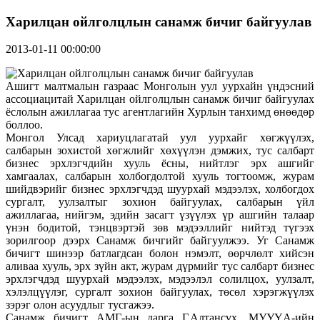
Харилцан ойлголцлын санамж бичиг байгуулав
2013-01-11 00:00:00
Ашигт малтмалын газраас Монголын уул уурхайн үндэсний
ассоциацитай Харилцан ойлголцлын санамж бичиг байгуулах
ёслолын ажиллагаа тус агентлагийн Хурлын танхимд өнөөдөр
боллоо.
Монгол Улсад хариуцлагатай уул уурхайг хөгжүүлэх,
салбарын зохистой хөгжлийг хөхүүлэн дэмжих, тус салбарт
бизнес эрхлэгчдийн хууль ёсны, нийтлэг эрх ашгийг
хамгаалах, салбарын холбогдолтой хууль тогтоомж, журам
шийдвэрийг бизнес эрхлэгчдэд шуурхай мэдээлэх, холбогдох
сургалт, уулзалтыг зохион байгуулах, салбарын үйл
ажиллагаа, нийгэм, эдийн засагт үзүүлэх үр ашгийн талаар
үнэн бодитой, тэнцвэртэй зөв мэдээллийг нийтэд түгээх
зорилгоор дээрх Санамж бичгийг байгуулжээ. Уг Санамж
бичигт шинээр батлагдсан болон нэмэлт, өөрчлөлт хийсэн
аливаа хууль, эрх зүйн акт, журам дүрмийг тус салбарт бизнес
эрхлэгчдэд шуурхай мэдээлэх, мэдээлэл солилцох, уулзалт,
хэлэлцүүлэг, сургалт зохион байгуулах, төсөл хэрэгжүүлэх
зэрэг олон асуудлыг тусгажээ.
Санамж бичигт АМГ-ын дарга Г.Алтансүх, МУУҮА-ийн