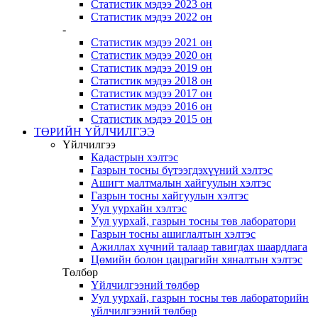
Статистик мэдээ 2023 он
Статистик мэдээ 2022 он
-
Статистик мэдээ 2021 он
Статистик мэдээ 2020 он
Статистик мэдээ 2019 он
Статистик мэдээ 2018 он
Статистик мэдээ 2017 он
Статистик мэдээ 2016 он
Статистик мэдээ 2015 он
ТӨРИЙН ҮЙЛЧИЛГЭЭ
Үйлчилгээ
Кадастрын хэлтэс
Газрын тосны бүтээгдэхүүний хэлтэс
Ашигт малтмалын хайгуулын хэлтэс
Газрын тосны хайгуулын хэлтэс
Уул уурхайн хэлтэс
Уул уурхай, газрын тосны төв лаборатори
Газрын тосны ашиглалтын хэлтэс
Ажиллах хүчний талаар тавигдах шаардлага
Цөмийн болон цацрагийн хяналтын хэлтэс
Төлбөр
Үйлчилгээний төлбөр
Уул уурхай, газрын тосны төв лабораторийн
үйлчилгээний төлбөр