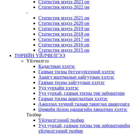
Статистик мэдээ 2023 он
Статистик мэдээ 2022 он
-
Статистик мэдээ 2021 он
Статистик мэдээ 2020 он
Статистик мэдээ 2019 он
Статистик мэдээ 2018 он
Статистик мэдээ 2017 он
Статистик мэдээ 2016 он
Статистик мэдээ 2015 он
ТӨРИЙН ҮЙЛЧИЛГЭЭ
Үйлчилгээ
Кадастрын хэлтэс
Газрын тосны бүтээгдэхүүний хэлтэс
Ашигт малтмалын хайгуулын хэлтэс
Газрын тосны хайгуулын хэлтэс
Уул уурхайн хэлтэс
Уул уурхай, газрын тосны төв лаборатори
Газрын тосны ашиглалтын хэлтэс
Ажиллах хүчний талаар тавигдах шаардлага
Цөмийн болон цацрагийн хяналтын хэлтэс
Төлбөр
Үйлчилгээний төлбөр
Уул уурхай, газрын тосны төв лабораторийн
үйлчилгээний төлбөр