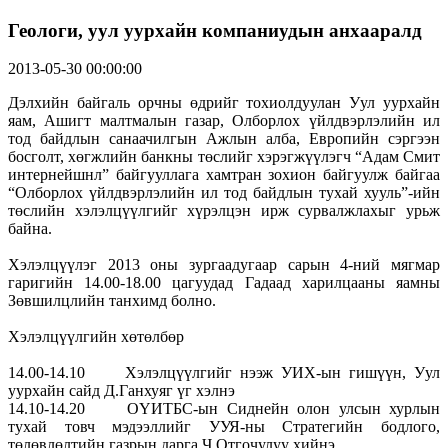
Геологи, уул уурхайн компаниудын анхааралд
2013-05-30 00:00:00
Дэлхийн байгаль орчны өдрийг тохиолдуулан Уул уурхайн
яам, Ашигт малтмалын газар, Олборлох үйлдвэрлэлийн ил
тод байдлын санаачилгын Ажлын алба, Европийн сэргээн
босголт, хөгжлийн банкны төслийг хэрэгжүүлэгч “Адам Смит
интернейшнл” байгууллага хамтран зохион байгуулж байгаа
“Олборлох үйлдвэрлэлийн ил тод байдлын тухай хууль”-ийн
төслийн хэлэлцүүлгийг хүрэлцэн ирж сурвалжлахыг урьж
байна.
Хэлэлцүүлэг 2013 оны зургаадугаар сарын 4-ний мягмар
гаригийн 14.00-18.00 цагуудад Гадаад харилцааны яамны
Зөвшилцлийн танхимд болно.
Хэлэлцүүлгийн хөтөлбөр
14.00-14.10 Хэлэлцүүлгийг нээж УИХ-ын гишүүн, Уул
уурхайн сайд Д.Ганхуяг үг хэлнэ
14.10-14.20 ОҮИТБС-ын Сиднейн олон улсын хурлын
тухай товч мэдээллийг УУЯ-ны Стратегийн бодлого,
төлөвлөлтийн газрын дарга Ч.Отгочулуу хийнэ.