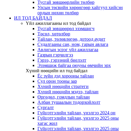
Тусгай зөвшөөрлийн төлбөр
Улсын төсвийн хөрөнгөөр хайгуул хийсэн
ордын нөхөн төлбөр
ИЛ ТОД БАЙДАЛ
Үйл ажиллагааны ил тод байдал
Тусгай зөвшөөрөл эзэмшигч
Төсөл, хөтөлбөр
Тайлан, төлөвлөгөө, дотоод аудит
Судалгааны сан, ном, гарын авлага
Авлигын эсрэг үйл ажиллагаа
Газрын гэрчилгээ
Гэрээ, гэрээний биелэлт
Эзэмшиж байгаа оюуны өмчийн эрх
Хүний нөөцийн ил тод байдал
Ёс зүйн дэд хорооны тайлан
Сул орон тооны зар
Хүний нөөцийн стратеги
Хүний нөөцийн мэдээ, тайлан
Өргөдөл, гомдлын тайлан
Албан тушаалын тодорхойлолт
Сургалт
Гүйцэтгэлийн тайлан, үнэлгээ 2024 он
Гүйцэтгэлийн тайлан, үнэлгээ 2025 оны
хагас жил
Гүйцэтгэлийн тайлан, үнэлгээ 2025 оны