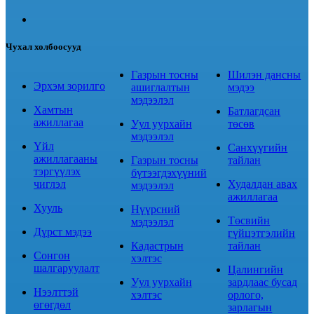
Чухал холбоосууд
Газрын тосны
Шилэн дансны
Эрхэм зорилго
ашиглалтын
мэдээ
мэдээлэл
Хамтын
Батлагдсан
ажиллагаа
Уул уурхайн
төсөв
мэдээлэл
Үйл
Санхүүгийн
ажиллагааны
Газрын тосны
тайлан
тэргүүлэх
бүтээгдэхүүний
чиглэл
Худалдан авах
мэдээлэл
ажиллагаа
Хууль
Нүүрсний
Төсвийн
мэдээлэл
Дүрст мэдээ
гүйцэтгэлийн
Кадастрын
тайлан
Сонгон
хэлтэс
шалгаруулалт
Цалингийн
Уул уурхайн
зардлаас бусад
Нээлттэй
хэлтэс
орлого,
өгөгдөл
зарлагын