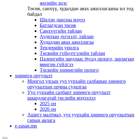
жилийн эцэс
Төсөв, санхүү, худалдан авах ажиллагааны ил тод
байдал
Шилэн дансны мэдээ
Батлагдсан төсөв
Санхүүгийн тайлан
Аудитын дүгнэлт, тайлан
Худалдан авах ажиллагаа
Тендерийн урилга
Төсвийн гүйцэтгэлийн тайлан
Цалингийн зардлаас бусад орлого, зарлагын
мөнгөн гүйлгээ
Төсвийн хөрөнгийн орлого
хөрөнгө оруулалт
Монгол улсын уул уурхайн салбарын хөрөнгө
оруулалтын орчны судалгаа
Уул уурхайн салбарт хөрөнгө оруулалт
шаардлагатай төслийн мэдээлэл
2025 он
2026 он
Ашигт малтмал, уул уурхайн хөрөнгө оруулалтын
гарын авлага
e-zasag.mn