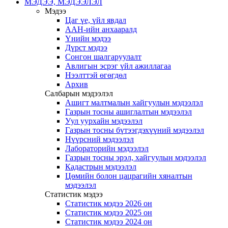
МЭДЭЭ, МЭДЭЭЛЭЛ
Мэдээ
Цаг үе, үйл явдал
ААН-ийн анхааралд
Үнийн мэдээ
Дүрст мэдээ
Сонгон шалгаруулалт
Авлигын эсрэг үйл ажиллагаа
Нээлттэй өгөгдөл
Архив
Салбарын мэдээлэл
Ашигт малтмалын хайгуулын мэдээлэл
Газрын тосны ашиглалтын мэдээлэл
Уул уурхайн мэдээлэл
Газрын тосны бүтээгдэхүүний мэдээлэл
Нүүрсний мэдээлэл
Лабораторийн мэдээлэл
Газрын тосны эрэл, хайгуулын мэдээлэл
Кадастрын мэдээлэл
Цөмийн болон цацрагийн хяналтын
мэдээлэл
Статистик мэдээ
Статистик мэдээ 2026 он
Статистик мэдээ 2025 он
Статистик мэдээ 2024 он