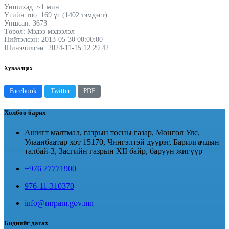
Уншихад: ~1 мин
Үгийн тоо: 169 үг (1402 тэмдэгт)
Уншсан: 3673
Төрөл: Мэдээ мэдээлэл
Нийтэлсэн: 2013-05-30 00:00:00
Шинэчилсэн: 2024-11-15 12:29:42
Хуваалцах
Facebook
Twitter
PDF
Холбоо барих
Ашигт малтмал, газрын тосны газар, Монгол Улс,
Улаанбаатар хот 15170, Чингэлтэй дүүрэг, Барилгачдын
талбай-3, Засгийн газрын XII байр, баруун жигүүр
+976 77771900
976-11-310370
info@mrpam.gov.mn
Биднийг дагах