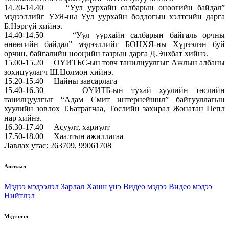
14.20-14.40 “Уул уурхайн салбарын өнөөгийн байдал”
мэдээллийг УУЯ-ны Уул уурхайн бодлогын хэлтсийн дарга
Б.Нэргүй хийнэ.
14.40-14.50 “Уул уурхайн салбарын байгаль орчны
өнөөгийн байдал” мэдээллийг БОНХЯ-ны Хүрээлэн буй
орчин, байгалийн нөөцийн газрын дарга Д.Энхбат хийнэ.
15.00-15.20 ОҮИТБС-ын товч танилцуулгыг Ажлын албаны
зохицуулагч Ш.Цолмон хийнэ.
15.20-15.40 Цайны завсарлага
15.40-16.30 ОҮИТБ-ын тухай хуулийн төслийн
танилцуулгыг “Адам Смит интернейшнл” байгууллагын
хуулийн зөвлөх Т.Батрагчаа, Төслийн захирал Жонатан Пепл
нар хийнэ.
16.30-17.40 Асуулт, хариулт
17.50-18.00 Хаалтын ажиллагаа
Лавлах утас: 263709, 99061708
Ангилал
Мэдээ мэдээлэл
Зарлал
Ханш үнэ
Видео мэдээ
Видео мэдээ
Нийтлэл
Мэдээлэл