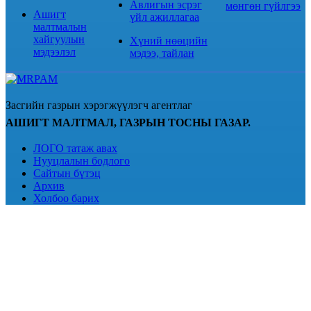
Авлигын эсрэг
мөнгөн гүйлгээ
Ашигт
үйл ажиллагаа
малтмалын
хайгуулын
Хүний нөөцийн
мэдээлэл
мэдээ, тайлан
Засгийн газрын хэрэгжүүлэгч агентлаг
АШИГТ МАЛТМАЛ, ГАЗРЫН ТОСНЫ ГАЗАР.
ЛОГО татаж авах
Нууцлалын бодлого
Сайтын бүтэц
Архив
Холбоо барих