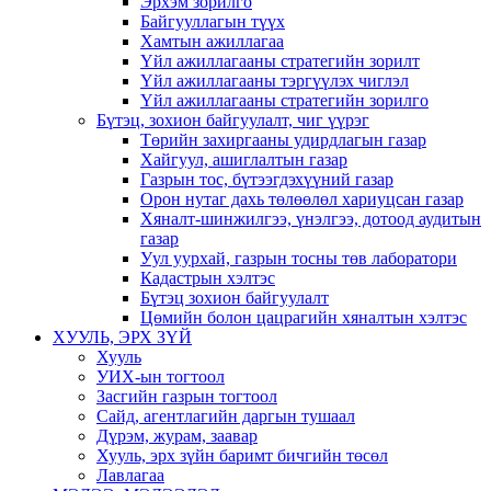
Эрхэм зорилго
Байгууллагын түүх
Хамтын ажиллагаа
Үйл ажиллагааны стратегийн зорилт
Үйл ажиллагааны тэргүүлэх чиглэл
Үйл ажиллагааны стратегийн зорилго
Бүтэц, зохион байгуулалт, чиг үүрэг
Төрийн захиргааны удирдлагын газар
Хайгуул, ашиглалтын газар
Газрын тос, бүтээгдэхүүний газар
Орон нутаг дахь төлөөлөл хариуцсан газар
Хяналт-шинжилгээ, үнэлгээ, дотоод аудитын
газар
Уул уурхай, газрын тосны төв лаборатори
Кадастрын хэлтэс
Бүтэц зохион байгуулалт
Цөмийн болон цацрагийн хяналтын хэлтэс
ХУУЛЬ, ЭРХ ЗҮЙ
Хууль
УИХ-ын тогтоол
Засгийн газрын тогтоол
Сайд, агентлагийн даргын тушаал
Дүрэм, журам, заавар
Хууль, эрх зүйн баримт бичгийн төсөл
Лавлагаа