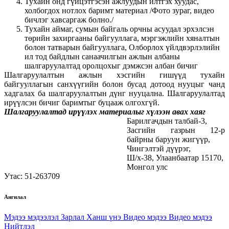
Тухайн онд гүйцэтгэсэн ажлуудын илтгэх хуудас,
холбогдох нотлох баримт материал /Фото зураг, видео
бичлэг хавсаргаж болно./
Тухайн аймаг, сумын байгаль орчны асуудал эрхэлсэн
төрийн захиргааны байгууллага, мэргэжлийн хяналтын
болон татварын байгууллага, Олборлох үйлдвэрлэлийн
ил тод байдлын санаачилгын ажлын албаны
шалгаруулалтад оролцохыг дэмжсэн албан бичиг
Шалгаруулалтын ажлын хэсгийн гишүүд тухайн
байгууллагын санхүүгийн болон бусад дотоод нууцыг чанд
хадгалах ба шалгаруулалтын дүнг нууцална. Шалгаруулалтад
ирүүлсэн бичиг баримтыг буцааж олгохгүй.
Шалгаруулалтад ирүүлэх материалыг хүлээн авах хаяг
Барилгачдын талбай-3,
Засгийн газрын 12-р
байрны баруун жигүүр,
Чингэлтэй дүүрэг,
Ш/х-38, Улаанбаатар 15170,
Монгол улс
Утас: 51-263709
Ангилал
Мэдээ мэдээлэл
Зарлал
Ханш үнэ
Видео мэдээ
Видео мэдээ
Нийтлэл