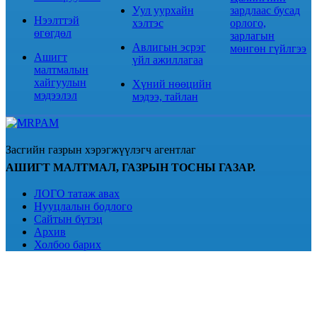
Уул уурхайн
зардлаас бусад
Нээлттэй
хэлтэс
орлого,
өгөгдөл
зарлагын
Авлигын эсрэг
мөнгөн гүйлгээ
Ашигт
үйл ажиллагаа
малтмалын
хайгуулын
Хүний нөөцийн
мэдээлэл
мэдээ, тайлан
Засгийн газрын хэрэгжүүлэгч агентлаг
АШИГТ МАЛТМАЛ, ГАЗРЫН ТОСНЫ ГАЗАР.
ЛОГО татаж авах
Нууцлалын бодлого
Сайтын бүтэц
Архив
Холбоо барих