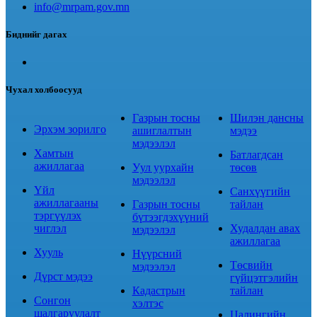
info@mrpam.gov.mn
Биднийг дагах
Чухал холбоосууд
Газрын тосны
Шилэн дансны
Эрхэм зорилго
ашиглалтын
мэдээ
мэдээлэл
Хамтын
Батлагдсан
ажиллагаа
Уул уурхайн
төсөв
мэдээлэл
Үйл
Санхүүгийн
ажиллагааны
Газрын тосны
тайлан
тэргүүлэх
бүтээгдэхүүний
чиглэл
Худалдан авах
мэдээлэл
ажиллагаа
Хууль
Нүүрсний
Төсвийн
мэдээлэл
Дүрст мэдээ
гүйцэтгэлийн
Кадастрын
тайлан
Сонгон
хэлтэс
шалгаруулалт
Цалингийн