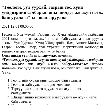
"Геологи, уул уурхай, газрын тос, хүнд
үйлдвэрийн салбарын оны шилдэг аж ахуй нэгж,
байгууллага"-ыг шалгаруулна
2021-12-01 00:00:00
Геологи, Уул уурхай, Газрын тос, Хүнд үйлдвэрийн салбарын
2021 оны шилдэг аж ахуйн нэгж, байгууллага шалгаруулах
ажлыг Уул Уурхай, Хүнд Үйлдвэрийн Яам, Ашигт Малтмал,
Газрын Тосны Газар, Уул Уурхайн Мэргэжлийн Холбоодын
зөвлөл хамтран зохион байгуулж байна.
Оны шилдгүүдийг шалгаруулах номинац
“Геологи, уул уурхай, газрын тос, хүнд үйлдвэрийн салбарын
оны шилдэг
аж ахуй нэгж, байгууллага”-ыг дараах
номинац
тус бүрд 1 аж ахуйн нэгж, байгууллага шалгаруулна.
Үүнд:
Геологийн судалгааны шилдэг байгууллага
Геологи-хайгуулын шилдэг компани
Тэргүүний хөрөнгө оруулагч аж ахуйн нэгж,
байгууллага
Шилдэг шинэ технологи нэвтрүүлэгч аж ахуйн нэгж,
байгууллага