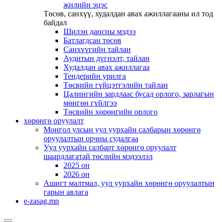
жилийн эцэс
Төсөв, санхүү, худалдан авах ажиллагааны ил тод
байдал
Шилэн дансны мэдээ
Батлагдсан төсөв
Санхүүгийн тайлан
Аудитын дүгнэлт, тайлан
Худалдан авах ажиллагаа
Тендерийн урилга
Төсвийн гүйцэтгэлийн тайлан
Цалингийн зардлаас бусад орлого, зарлагын
мөнгөн гүйлгээ
Төсвийн хөрөнгийн орлого
хөрөнгө оруулалт
Монгол улсын уул уурхайн салбарын хөрөнгө
оруулалтын орчны судалгаа
Уул уурхайн салбарт хөрөнгө оруулалт
шаардлагатай төслийн мэдээлэл
2025 он
2026 он
Ашигт малтмал, уул уурхайн хөрөнгө оруулалтын
гарын авлага
e-zasag.mn