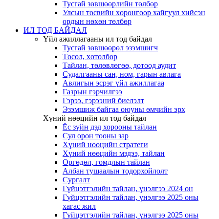
Тусгай зөвшөөрлийн төлбөр
Улсын төсвийн хөрөнгөөр хайгуул хийсэн
ордын нөхөн төлбөр
ИЛ ТОД БАЙДАЛ
Үйл ажиллагааны ил тод байдал
Тусгай зөвшөөрөл эзэмшигч
Төсөл, хөтөлбөр
Тайлан, төлөвлөгөө, дотоод аудит
Судалгааны сан, ном, гарын авлага
Авлигын эсрэг үйл ажиллагаа
Газрын гэрчилгээ
Гэрээ, гэрээний биелэлт
Эзэмшиж байгаа оюуны өмчийн эрх
Хүний нөөцийн ил тод байдал
Ёс зүйн дэд хорооны тайлан
Сул орон тооны зар
Хүний нөөцийн стратеги
Хүний нөөцийн мэдээ, тайлан
Өргөдөл, гомдлын тайлан
Албан тушаалын тодорхойлолт
Сургалт
Гүйцэтгэлийн тайлан, үнэлгээ 2024 он
Гүйцэтгэлийн тайлан, үнэлгээ 2025 оны
хагас жил
Гүйцэтгэлийн тайлан, үнэлгээ 2025 оны