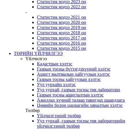
Статистик мэдээ 2023 он
Статистик мэдээ 2022 он
-
Статистик мэдээ 2021 он
Статистик мэдээ 2020 он
Статистик мэдээ 2019 он
Статистик мэдээ 2018 он
Статистик мэдээ 2017 он
Статистик мэдээ 2016 он
Статистик мэдээ 2015 он
ТӨРИЙН ҮЙЛЧИЛГЭЭ
Үйлчилгээ
Кадастрын хэлтэс
Газрын тосны бүтээгдэхүүний хэлтэс
Ашигт малтмалын хайгуулын хэлтэс
Газрын тосны хайгуулын хэлтэс
Уул уурхайн хэлтэс
Уул уурхай, газрын тосны төв лаборатори
Газрын тосны ашиглалтын хэлтэс
Ажиллах хүчний талаар тавигдах шаардлага
Цөмийн болон цацрагийн хяналтын хэлтэс
Төлбөр
Үйлчилгээний төлбөр
Уул уурхай, газрын тосны төв лабораторийн
үйлчилгээний төлбөр