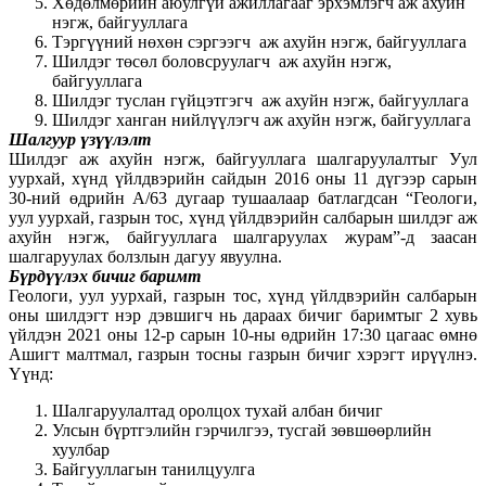
Хөдөлмөрийн аюулгүй ажиллагааг эрхэмлэгч аж ахуйн
нэгж, байгууллага
Тэргүүний нөхөн сэргээгч аж ахуйн нэгж, байгууллага
Шилдэг төсөл боловсруулагч аж ахуйн нэгж,
байгууллага
Шилдэг туслан гүйцэтгэгч аж ахуйн нэгж, байгууллага
Шилдэг ханган нийлүүлэгч аж ахуйн нэгж, байгууллага
Шалгуур үзүүлэлт
Шилдэг аж ахуйн нэгж, байгууллага шалгаруулалтыг Уул
уурхай, хүнд үйлдвэрийн сайдын 2016 оны 11 дүгээр сарын
30-ний өдрийн А/63 дугаар тушаалаар батлагдсан “Геологи,
уул уурхай, газрын тос, хүнд үйлдвэрийн салбарын шилдэг аж
ахуйн нэгж, байгууллага шалгаруулах журам”-д заасан
шалгаруулах болзлын дагуу явуулна.
Бүрдүүлэх бичиг баримт
Геологи, уул уурхай, газрын тос, хүнд үйлдвэрийн салбарын
оны шилдэгт нэр дэвшигч нь дараах бичиг баримтыг 2 хувь
үйлдэн 2021 оны 12-р сарын 10-ны өдрийн 17:30 цагаас өмнө
Ашигт малтмал, газрын тосны газрын бичиг хэрэгт ирүүлнэ.
Үүнд:
Шалгаруулалтад оролцох тухай албан бичиг
Улсын бүртгэлийн гэрчилгээ, тусгай зөвшөөрлийн
хуулбар
Байгууллагын танилцуулга