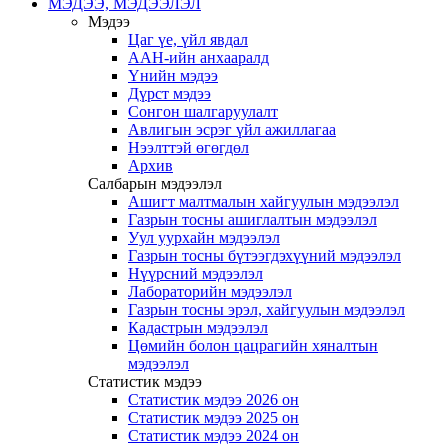
МЭДЭЭ, МЭДЭЭЛЭЛ
Мэдээ
Цаг үе, үйл явдал
ААН-ийн анхааралд
Үнийн мэдээ
Дүрст мэдээ
Сонгон шалгаруулалт
Авлигын эсрэг үйл ажиллагаа
Нээлттэй өгөгдөл
Архив
Салбарын мэдээлэл
Ашигт малтмалын хайгуулын мэдээлэл
Газрын тосны ашиглалтын мэдээлэл
Уул уурхайн мэдээлэл
Газрын тосны бүтээгдэхүүний мэдээлэл
Нүүрсний мэдээлэл
Лабораторийн мэдээлэл
Газрын тосны эрэл, хайгуулын мэдээлэл
Кадастрын мэдээлэл
Цөмийн болон цацрагийн хяналтын
мэдээлэл
Статистик мэдээ
Статистик мэдээ 2026 он
Статистик мэдээ 2025 он
Статистик мэдээ 2024 он