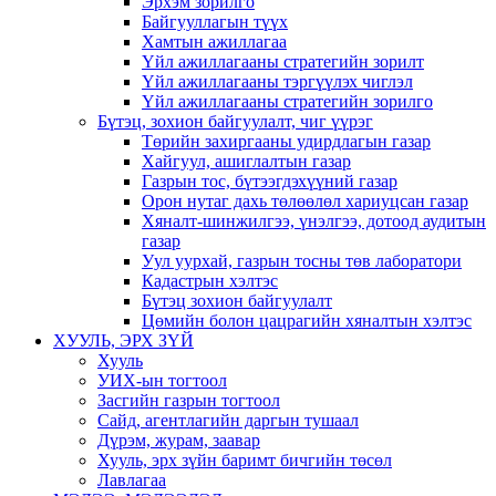
Эрхэм зорилго
Байгууллагын түүх
Хамтын ажиллагаа
Үйл ажиллагааны стратегийн зорилт
Үйл ажиллагааны тэргүүлэх чиглэл
Үйл ажиллагааны стратегийн зорилго
Бүтэц, зохион байгуулалт, чиг үүрэг
Төрийн захиргааны удирдлагын газар
Хайгуул, ашиглалтын газар
Газрын тос, бүтээгдэхүүний газар
Орон нутаг дахь төлөөлөл хариуцсан газар
Хяналт-шинжилгээ, үнэлгээ, дотоод аудитын
газар
Уул уурхай, газрын тосны төв лаборатори
Кадастрын хэлтэс
Бүтэц зохион байгуулалт
Цөмийн болон цацрагийн хяналтын хэлтэс
ХУУЛЬ, ЭРХ ЗҮЙ
Хууль
УИХ-ын тогтоол
Засгийн газрын тогтоол
Сайд, агентлагийн даргын тушаал
Дүрэм, журам, заавар
Хууль, эрх зүйн баримт бичгийн төсөл
Лавлагаа