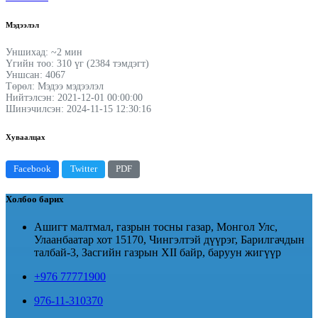
Мэдээлэл
Уншихад: ~2 мин
Үгийн тоо: 310 үг (2384 тэмдэгт)
Уншсан: 4067
Төрөл: Мэдээ мэдээлэл
Нийтэлсэн: 2021-12-01 00:00:00
Шинэчилсэн: 2024-11-15 12:30:16
Хуваалцах
Facebook
Twitter
PDF
Холбоо барих
Ашигт малтмал, газрын тосны газар, Монгол Улс,
Улаанбаатар хот 15170, Чингэлтэй дүүрэг, Барилгачдын
талбай-3, Засгийн газрын XII байр, баруун жигүүр
+976 77771900
976-11-310370