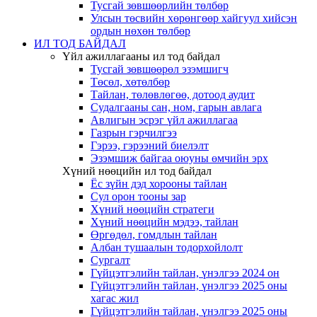
Тусгай зөвшөөрлийн төлбөр
Улсын төсвийн хөрөнгөөр хайгуул хийсэн
ордын нөхөн төлбөр
ИЛ ТОД БАЙДАЛ
Үйл ажиллагааны ил тод байдал
Тусгай зөвшөөрөл эзэмшигч
Төсөл, хөтөлбөр
Тайлан, төлөвлөгөө, дотоод аудит
Судалгааны сан, ном, гарын авлага
Авлигын эсрэг үйл ажиллагаа
Газрын гэрчилгээ
Гэрээ, гэрээний биелэлт
Эзэмшиж байгаа оюуны өмчийн эрх
Хүний нөөцийн ил тод байдал
Ёс зүйн дэд хорооны тайлан
Сул орон тооны зар
Хүний нөөцийн стратеги
Хүний нөөцийн мэдээ, тайлан
Өргөдөл, гомдлын тайлан
Албан тушаалын тодорхойлолт
Сургалт
Гүйцэтгэлийн тайлан, үнэлгээ 2024 он
Гүйцэтгэлийн тайлан, үнэлгээ 2025 оны
хагас жил
Гүйцэтгэлийн тайлан, үнэлгээ 2025 оны