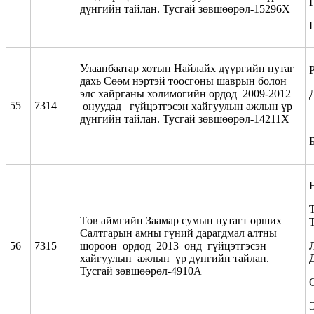
дүнгийн тайлан. Тусгай зөвшөөрөл-15296Х
Улаанбаатар хотын Найлайх дүүргийн нутаг
дахь Сөөм нэртэй тоосгоны шаврын болон
элс хайрганы холимогийн ордод 2009-2012
55
7314
онуудад гүйцэтгэсэн хайгуулын ажлын үр
дүнгийн тайлан. Тусгай зөвшөөрөл-14211Х
Т
Төв аймгийн Заамар сумын нутагт орших
Салтгарын амны гүний дарагдмал алтны
56
7315
шороон ордод 2013 онд гүйцэтгэсэн
хайгуулын ажлын үр дүнгийн тайлан.
Тусгай зөвшөөрөл-4910А