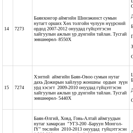
Баянхонгор аймгийн Шинэжинст сумын
нутагт орших Хөх толгойн чулуун нүүрсний
14
7273
ордод 2007-2012 онуудад гүйцэтгэсэн
хайгуулын ажлын үр дүнгийн тайлан. Тусгай
зөвшөөрөл- 8550Х
Хэнтий аймгийн Баян-Овоо сумын нутаг
дахь Дожирын хайлуур жоншны ордын зүүн
15
7274
урд хэсэгт 2009-2010 онуудад гүйцэтгэсэн
хайгуулын ажлын үр дүнгийн тайлан. Тусгай
зөвшөөрөл- 5440Х
Баян-Өлгий, Ховд, Говь-Алтай аймгуудын
нутаг хамарсан ″УГЗ-200 -Баруун Монгол-
IY" төслийн 2010-2013 онуудад гүйцэтгэсэн