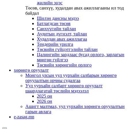
жилийн эцэс
Төсөв, санхүү, худалдан авах ажиллагааны ил тод
байдал
Шилэн дансны мэдээ
Батлагдсан төсөв
Санхүүгийн тайлан
Аудитын дүгнэлт, тайлан
Худалдан авах ажиллагаа
Тендерийн урилга
Төсвийн гүйцэтгэлийн тайлан
Цалингийн зардлаас бусад орлого, зарлагын
мөнгөн гүйлгээ
Төсвийн хөрөнгийн орлого
хөрөнгө оруулалт
Монгол улсын уул уурхайн салбарын хөрөнгө
оруулалтын орчны судалгаа
Уул уурхайн салбарт хөрөнгө оруулалт
шаардлагатай төслийн мэдээлэл
2025 он
2026 он
Ашигт малтмал, уул уурхайн хөрөнгө оруулалтын
гарын авлага
e-zasag.mn