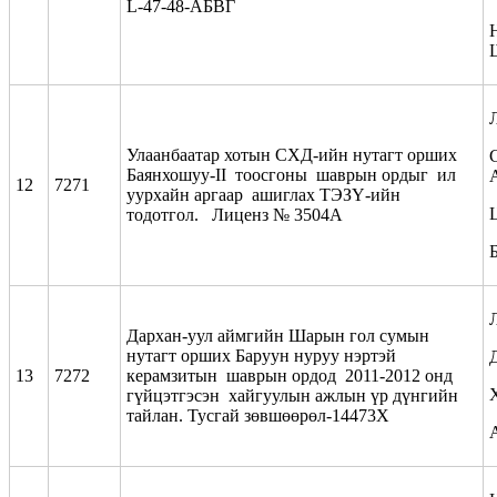
L-47-48-АБВГ
Улаанбаатар хотын СХД-ийн нутагт орших
Баянхошуу-II тоосгоны шаврын ордыг ил
12
7271
уурхайн аргаар ашиглах ТЭЗҮ-ийн
тодотгол. Лиценз № 3504А
Дархан-уул аймгийн Шарын гол сумын
нутагт орших Баруун нуруу нэртэй
13
7272
керамзитын шаврын ордод 2011-2012 онд
гүйцэтгэсэн хайгуулын ажлын үр дүнгийн
тайлан. Тусгай зөвшөөрөл-14473Х