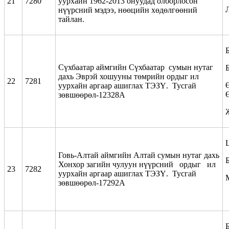
21
7280
уурхайн 1962-2013 онуудад олборлосон
нүүрсний мэдээ, нөөцийн хөдөлгөөний
тайлан.
Сүхбаатар аймгийн Сүхбаатар сумын нутаг
дахь Эврэй хошууны төмрийн ордыг ил
22
7281
уурхайн аргаар ашиглах ТЭЗҮ. Тусгай
зөвшөөрөл-12328А
Говь-Алтай аймгийн Алтай сумын нутаг дахь
Хонхор загийн чулуун нүүрсний ордыг ил
23
7282
уурхайн аргаар ашиглах ТЭЗҮ. Тусгай
зөвшөөрөл-17292А