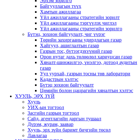
Эрхэм зорилго
Байгууллагын түүх
Хамтын ажиллагаа
Үйл ажиллагааны стратегийн зорилт
Үйл ажиллагааны тэргүүлэх чиглэл
Үйл ажиллагааны стратегийн зорилго
Бүтэц, зохион байгуулалт, чиг үүрэг
Төрийн захиргааны удирдлагын газар
Хайгуул, ашиглалтын газар
Газрын тос, бүтээгдэхүүний газар
Орон нутаг дахь төлөөлөл хариуцсан газар
Хяналт-шинжилгээ, үнэлгээ, дотоод аудитын
газар
Уул уурхай, газрын тосны төв лаборатори
Кадастрын хэлтэс
Бүтэц зохион байгуулалт
Цөмийн болон цацрагийн хяналтын хэлтэс
ХУУЛЬ, ЭРХ ЗҮЙ
Хууль
УИХ-ын тогтоол
Засгийн газрын тогтоол
Сайд, агентлагийн даргын тушаал
Дүрэм, журам, заавар
Хууль, эрх зүйн баримт бичгийн төсөл
Лавлагаа