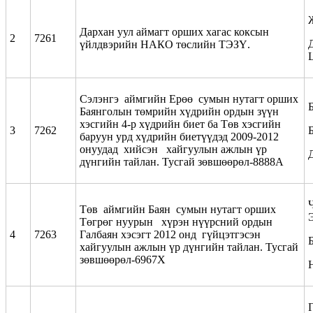
Дархан уул аймагт орших хагас коксын
2
7261
үйлдвэрийн НАКО төслийн ТЭЗҮ.
Сэлэнгэ аймгийн Ерөө сумын нутагт орших
Баянголын төмрийн хүдрийн ордын зүүн
хэсгийн 4-р хүдрийн биет ба Төв хэсгийн
3
7262
Б
баруун урд хүдрийн биетүүдэд 2009-2012
онуудад хийсэн хайгуулын ажлын үр
дүнгийн тайлан. Тусгай зөвшөөрөл-8888А
Ч
Төв аймгийн Баян сумын нутагт орших
Төгрөг нуурын хүрэн нүүрсний ордын
4
7263
Галбаян хэсэгт 2012 онд гүйцэтгэсэн
хайгуулын ажлын үр дүнгийн тайлан. Тусгай
зөвшөөрөл-6967Х