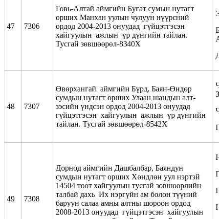
Говь-Алтай аймгийн Бугат сумын нутагт
орших Манхан уулын чулуун нүүрсний
47
7306
ордод 2004-2013 онуудад гүйцэтгэсэн
Б
хайгуулын ажлын үр дүнгийн тайлан.
Тусгай зөвшөөрөл-8340Х
Ч
Өвөрхангай аймгийн Бүрд, Баян-Өндөр
сумдын нутагт орших Улаан шандын алт-
48
7307
зэсийн үндсэн ордод 2004-2013 онуудад
гүйцэтгэсэн хайгуулын ажлын үр дүнгийн
тайлан. Тусгай зөвшөөрөл-8542Х
Дорнод аймгийн Дашбалбар, Баяндун
сумдын нутагт орших Хөндлөн уул нэртэй
14504 тоот хайгуулын тусгай зөвшөөрлийн
Г
талбай дахь Их нэргүйн ам болон түүний
49
7308
баруун салаа амны алтны шороон ордод
2008-2013 онуудад гүйцэтгэсэн хайгуулын