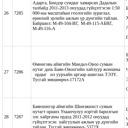
Адарга, Биндэр сумдыг хамарсан Дадалын
талбайд 2011-2013 онуудад гүйцэтгэсэн 1:50
26
7285
000-ны масштабын геологийн зураглал,
ерөнхий эрлийн ажлын үр дүнгийн тайлан.
Байршил: М-49-104-ВГ, М-49-115-АБВГ,
М-49-116-А
Өмнөговь аймгийн Мандал-Овоо сумын
нутаг дахь Баян-Овоогийн хайлуур жоншны
27
7286
ордыг ил уурхайн аргаар ашиглах ТЭЗҮ.
Тусгай зөвшөөрөл-17172А
Баянхонгор аймгийн Шинэжинст сумын
нутагт орших Улаанчулуу нэртэй барилгын
28
7287
элс хайрганы ордод 2011-2012 онуудад
Ч
гүйцэтгэсэн хайгуулын ажлын үр дүнгийн
тайлан. Тусгай зөвшөөрөл- 5372Х