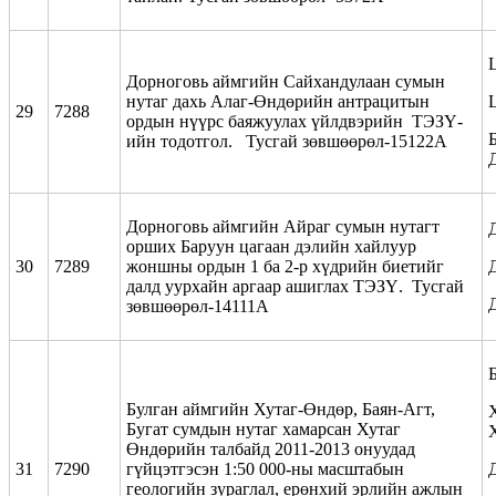
Дорноговь аймгийн Сайхандулаан сумын
нутаг дахь Алаг-Өндөрийн антрацитын
29
7288
ордын нүүрс баяжуулах үйлдвэрийн ТЭЗҮ-
Б
ийн тодотгол. Тусгай зөвшөөрөл-15122А
Дорноговь аймгийн Айраг сумын нутагт
орших Баруун цагаан дэлийн хайлуур
30
7289
жоншны ордын 1 ба 2-р хүдрийн биетийг
далд уурхайн аргаар ашиглах ТЭЗҮ. Тусгай
зөвшөөрөл-14111А
Булган аймгийн Хутаг-Өндөр, Баян-Агт,
Бугат сумдын нутаг хамарсан Хутаг
Өндөрийн талбайд 2011-2013 онуудад
31
7290
гүйцэтгэсэн 1:50 000-ны масштабын
геологийн зураглал, ерөнхий эрлийн ажлын