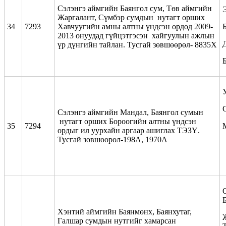
Сэлэнгэ аймгийн Баянгол сум, Төв аймгийн
Жаргалант, Сүмбэр сумдын нутагт орших
34
7293
Хавчуугийн амны алтны үндсэн ордод 2009-
2013 онуудад гүйцэтгэсэн хайгуулын ажлын
үр дүнгийн тайлан. Тусгай зөвшөөрөл- 8835Х
Сэлэнгэ аймгийн Мандал, Баянгол сумын
нутагт орших Бороогийн алтны үндсэн
35
7294
ордыг ил уурхайн аргаар ашиглах ТЭЗҮ.
Тусгай зөвшөөрөл-198А, 1970А
Хэнтий аймгийн Баянмөнх, Баянхутаг,
Галшар сумдын нутгийг хамарсан