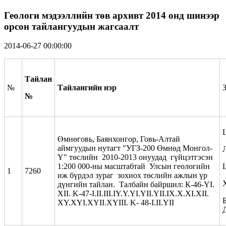
Геологи мэдээллийн төв архивт 2014 онд шинээр
орсон тайлангуудын жагсаалт
2014-06-27 00:00:00
Тайлан
№
Тайлангийн нэр
№
Өмнөговь, Баянхонгор, Говь-Алтай
аймгуудын нутагт ″УГЗ-200 Өмнөд Монгол-
Y" төслийн 2010-2013 онуудад гүйцэтгэсэн
1:200 000-ны масштабтай Улсын геологийн
1
7260
иж бүрдэл зураг зохиох төслийн ажлын үр
дүнгийн тайлан. Талбайн байршил: К-46-YI.
XII. K-47-I.II.III.IY.Y.YI.YII.YII.IX.X.XI.XII.
Б
XY.XYI.XYII.XYIII. K- 48-I.II.YII