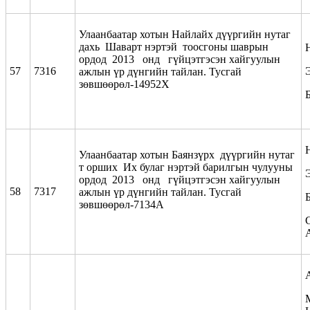
Улаанбаатар хотын Найлайх дүүргийн нутаг
дахь Шаварт нэртэй тоосгоны шаврын
ордод 2013 онд гүйцэтгэсэн хайгуулын
57
7316
ажлын үр дүнгийн тайлан. Тусгай
зөвшөөрөл-14952Х
Улаанбаатар хотын Баянзүрх дүүргийн нутаг
т орших Их булаг нэртэй барилгын чулууны
ордод 2013 онд гүйцэтгэсэн хайгуулын
58
7317
ажлын үр дүнгийн тайлан. Тусгай
зөвшөөрөл-7134А