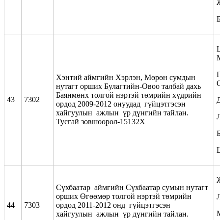
Хэнтий аймгийн Хэрлэн, Мөрөн сумдын
нутагт орших Булагтийн-Овоо талбай дахь
Баянмөнх толгой нэртэй төмрийн хүдрийн
43
7302
ордод 2009-2012 онуудад гүйцэтгэсэн
хайгуулын ажлын үр дүнгийн тайлан.
Тусгай зөвшөөрөл-15132Х
Б
Сүхбаатар аймгийн Сүхбаатар сумын нутагт
орших Өгөөмөр толгой нэртэй төмрийн
44
7303
ордод 2011-2012 онд гүйцэтгэсэн
хайгуулын ажлын үр дүнгийн тайлан.