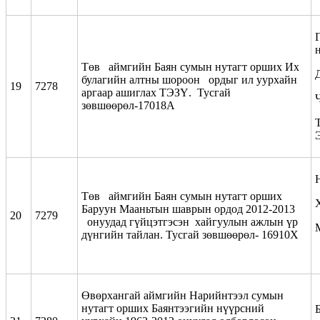
Төв аймгийн Баян сумын нутагт орших Их
булагийн алтны шороон ордыг ил уурхайн
19
7278
аргаар ашиглах ТЭЗҮ. Тусгай
зөвшөөрөл-17018А
Төв аймгийн Баян сумын нутагт орших
Баруун Мааньтын шаврын ордод 2012-2013
20
7279
онуудад гүйцэтгэсэн хайгуулын ажлын үр
дүнгийн тайлан. Тусгай зөвшөөрөл- 16910Х
Өвөрхангай аймгийн Нарийнтээл сумын
нутагт орших Баянтээгийн нүүрсний