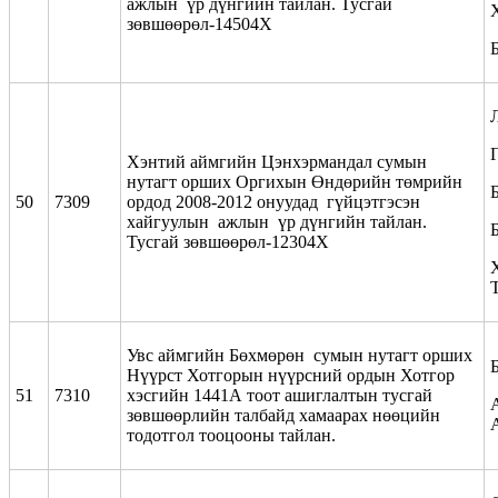
ажлын үр дүнгийн тайлан. Тусгай
зөвшөөрөл-14504Х
Хэнтий аймгийн Цэнхэрмандал сумын
нутагт орших Оргихын Өндөрийн төмрийн
50
7309
ордод 2008-2012 онуудад гүйцэтгэсэн
хайгуулын ажлын үр дүнгийн тайлан.
Тусгай зөвшөөрөл-12304Х
Увс аймгийн Бөхмөрөн сумын нутагт орших
Б
Нүүрст Хотгорын нүүрсний ордын Хотгор
51
7310
хэсгийн 1441А тоот ашиглалтын тусгай
зөвшөөрлийн талбайд хамаарах нөөцийн
тодотгол тооцооны тайлан.