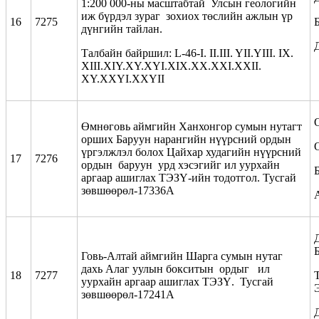
1:200 000-ны масштабтай Улсын геологийн
иж бүрдэл зураг зохиох төслийн ажлын үр
16
7275
дүнгийн тайлан.
Талбайн байршил: L-46-I. II.III. YII.YIII. IX.
XIII.XIY.XY.XYI.XIX.XX.XXI.XXII.
XY.XXYI.XXYII
Өмнөговь аймгийн Ханхонгор сумын нутагт
орших Баруун нарангийн нүүрсний ордын
үргэлжлэл болох Цайхар худагийн нүүрсний
17
7276
ордын баруун урд хэсэгийг ил уурхайн
аргаар ашиглах ТЭЗҮ-ийн тодотгол. Тусгай
зөвшөөрөл-17336А
Говь-Алтай аймгийн Шарга сумын нутаг
дахь Алаг уулын бокситын ордыг ил
18
7277
уурхайн аргаар ашиглах ТЭЗҮ. Тусгай
зөвшөөрөл-17241А