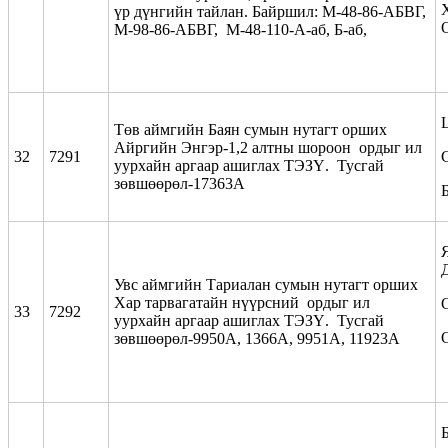
үр дүнгийн тайлан. Байршил: М-48-86-АБВГ,
М-98-86-АБВГ, М-48-110-А-аб, Б-аб,
Төв аймгийн Баян сумын нутагт орших
Айргийн Энгэр-1,2 алтны шороон ордыг ил
32
7291
уурхайн аргаар ашиглах ТЭЗҮ. Тусгай
зөвшөөрөл-17363А
Увс аймгийн Тариалан сумын нутагт орших
Хар тарвагатайн нүүрсний ордыг ил
33
7292
уурхайн аргаар ашиглах ТЭЗҮ. Тусгай
зөвшөөрөл-9950А, 1366А, 9951А, 11923А