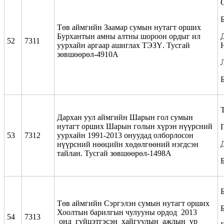
Төв аймгийн Заамар сумын нутагт орших
Бурхантын амны алтны шороон ордыг ил
52
7311
уурхайн аргаар ашиглах ТЭЗҮ. Тусгай
зөвшөөрөл-4910А
Дархан уул аймгийн Шарын гол сумын
нутагт орших Шарын голын хүрэн нүүрсний
53
7312
уурхайн 1991-2013 онуудад олборлосон
нүүрсний нөөцийн хөдөлгөөний нэгдсэн
тайлан. Тусгай зөвшөөрөл-1498А
Төв аймгийн Сэргэлэн сумын нутагт орших
Хоолтын барилгын чулууны ордод 2013
54
7313
онд гүйцэтгэсэн хайгуулын ажлын үр