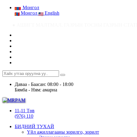
Монгол
Монгол
English
ШИГТ МАЛТМАЛ, ГАЗРЫН ТОСНЫ ГАЗРЫН СТАТИСТИК МЭДЭЭ ● Ашигт мал
Даваа - Баасан: 08:00 - 18:00
Бямба - Ням: амарна
11-11 Төв
(976) 110
БИДНИЙ ТУХАЙ
Үйл ажиллагааны зорилго, зорилт