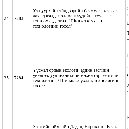
Уул уурхайн үйлдвэрийн баяжмал, хаягдал
дахь дагалдах элементүүдийн агуулгыг
24
7283
тогтоох судалгаа. / Шинжлэх ухаан,
технологийн төсөл/
Т
Үүсмэл ордын экологи, эдийн засгийн
үнэлгээ, уул техникийн нөхөн сэргээлтийн
25
7284
технологи. / Шинжлэх ухаан, технологийн
төсөл/
Хэнтийн аймгийн Дадал, Норовлин, Баян-