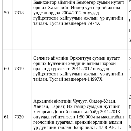
Баянхонгор аймгийн Бөмбөгөр сумын нутагт
орших Хатавчийн Өндөр уул нэртэй алтны
59
7318
үндсэн ордод 2004-2012 онуудад
гүйцэтгэсэн хайгуулын ажлын үр дүнгийн
тайлан. Тусгай зөвшөөрөл-7974Х
Сэлэнгэ аймгийн Орхонтуул сумын нутагт
Э
орших Бүлээний хөндийн алтны шороон
60
7319
ордын дээд хэсэгт 2011-2012 онуудад
гүйцэтгэсэн хайгуулын ажлын үр дүнгийн
тайлан. Тусгай зөвшөөрөл-14997Х
Архангай аймгийн Чулуут, Өндөр-Улаан,
Хангай, Тариат, Их тамир сумдын нутгийг
Г
хамарсан Донгой голын талбайд 2011-2013
61
7320
онуудад гүйцэтгэсэн 1:50 000-ны масштабын
геологийн зураглал, ерөнхий эрлийн ажлын
үр дүнгийн тайлан. Байршил: L-47-8-АБ, L-