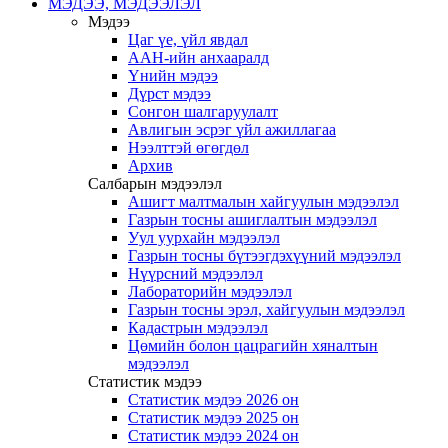
МЭДЭЭ, МЭДЭЭЛЭЛ
Мэдээ
Цаг үе, үйл явдал
ААН-ийн анхааралд
Үнийн мэдээ
Дүрст мэдээ
Сонгон шалгаруулалт
Авлигын эсрэг үйл ажиллагаа
Нээлттэй өгөгдөл
Архив
Салбарын мэдээлэл
Ашигт малтмалын хайгуулын мэдээлэл
Газрын тосны ашиглалтын мэдээлэл
Уул уурхайн мэдээлэл
Газрын тосны бүтээгдэхүүний мэдээлэл
Нүүрсний мэдээлэл
Лабораторийн мэдээлэл
Газрын тосны эрэл, хайгуулын мэдээлэл
Кадастрын мэдээлэл
Цөмийн болон цацрагийн хяналтын
мэдээлэл
Статистик мэдээ
Статистик мэдээ 2026 он
Статистик мэдээ 2025 он
Статистик мэдээ 2024 он