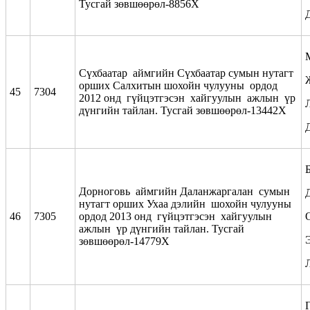
Тусгай зөвшөөрөл-8856Х
Сүхбаатар аймгийн Сүхбаатар сумын нутагт
орших Салхитын шохойн чулууны ордод
45
7304
2012 онд гүйцэтгэсэн хайгуулын ажлын үр
дүнгийн тайлан. Тусгай зөвшөөрөл-13442Х
Дорноговь аймгийн Даланжаргалан сумын
нутагт орших Ухаа дэлийн шохойн чулууны
46
7305
ордод 2013 онд гүйцэтгэсэн хайгуулын
ажлын үр дүнгийн тайлан. Тусгай
зөвшөөрөл-14779Х