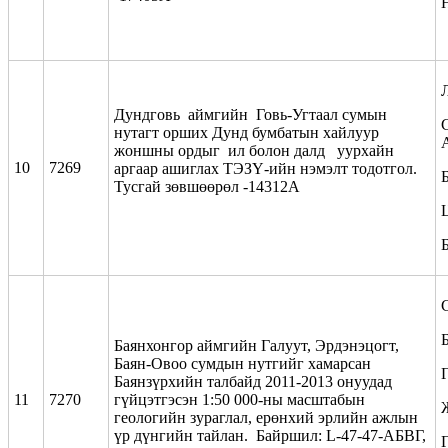
Дундговь аймгийн Говь-Угтаал сумын
нутагт орших Дунд бумбатын хайлуур
жоншны ордыг ил болон далд уурхайн
10
7269
аргаар ашиглах ТЭЗҮ-ийн нэмэлт тодотгол.
Тусгай зөвшөөрөл -14312А
Баянхонгор аймгийн Галуут, Эрдэнэцогт,
Баян-Овоо сумдын нутгийг хамарсан
Г
Баянзүрхийн талбайд 2011-2013 онуудад
11
7270
гүйцэтгэсэн 1:50 000-ны масштабын
геологийн зураглал, ерөнхий эрлийн ажлын
үр дүнгийн тайлан. Байршил: L-47-47-АБВГ,