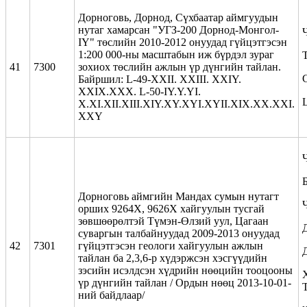
Дорноговь, Дорнод, Сүхбаатар аймгуудын
нутаг хамарсан "УГЗ-200 Дорнод-Монгол-
IY" төслийн 2010-2012 онуудад гүйцэтгэсэн
1:200 000-ны масштабын иж бүрдэл зураг
41
7300
зохиох төслийн ажлын үр дүнгийн тайлан.
Байршил: L-49-XXII. XXIII. XXIY.
XXIX.XXX. L-50-IY.Y.YI.
X.XI.XII.XIII.XIY.XY.XYI.XYII.XIX.XX.XXI.
XXY
Дорноговь аймгийн Мандах сумын нутагт
орших 9264Х, 9626Х хайгуулын тусгай
зөвшөөрөлтэй Түмэн-Өлзий уул, Цагаан
суваргын талбайнуудад 2009-2013 онуудад
42
7301
гүйцэтгэсэн геологи хайгуулын ажлын
тайлан ба 2,3,6-р хүдэржсэн хэсгүүдийн
зэсийн исэлдсэн хүдрийн нөөцийн тооцооны
үр дүнгийн тайлан / Ордын нөөц 2013-10-01-
ний байдлаар/