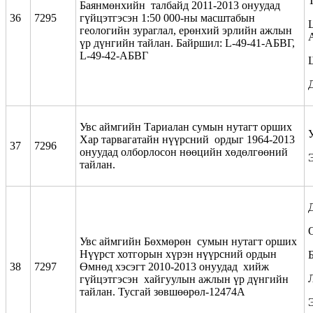
Баянмөнхийн талбайд 2011-2013 онуудад
36
7295
гүйцэтгэсэн 1:50 000-ны масштабын
геологийн зураглал, ерөнхий эрлийн ажлын
үр дүнгийн тайлан. Байршил: L-49-41-АБВГ,
L-49-42-АБВГ
Увс аймгийн Тариалан сумын нутагт орших
Хар тарвагатайн нүүрсний ордыг 1964-2013
37
7296
онуудад олборлосон нөөцийн хөдөлгөөний
тайлан.
Увс аймгийн Бөхмөрөн сумын нутагт орших
Нүүрст хотгорын хүрэн нүүрсний ордын
38
7297
Өмнөд хэсэгт 2010-2013 онуудад хийж
гүйцэтгэсэн хайгуулын ажлын үр дүнгийн
тайлан. Тусгай зөвшөөрөл-12474А