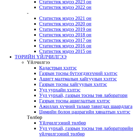
Статистик мэдээ 2023 он
Статистик мэдээ 2022 он
-
Статистик мэдээ 2021 он
Статистик мэдээ 2020 он
Статистик мэдээ 2019 он
Статистик мэдээ 2018 он
Статистик мэдээ 2017 он
Статистик мэдээ 2016 он
Статистик мэдээ 2015 он
ТӨРИЙН ҮЙЛЧИЛГЭЭ
Үйлчилгээ
Кадастрын хэлтэс
Газрын тосны бүтээгдэхүүний хэлтэс
Ашигт малтмалын хайгуулын хэлтэс
Газрын тосны хайгуулын хэлтэс
Уул уурхайн хэлтэс
Уул уурхай, газрын тосны төв лаборатори
Газрын тосны ашиглалтын хэлтэс
Ажиллах хүчний талаар тавигдах шаардлага
Цөмийн болон цацрагийн хяналтын хэлтэс
Төлбөр
Үйлчилгээний төлбөр
Уул уурхай, газрын тосны төв лабораторийн
үйлчилгээний төлбөр