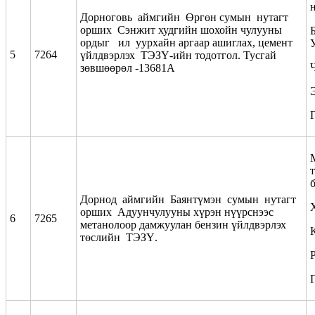
Дорноговь аймгийн Өргөн сумын нутагт
орших Сэнжит худгийн шохойн чулууны
ордыг ил уурхайн аргаар ашиглах, цемент
5
7264
үйлдвэрлэх ТЭЗҮ-ийн тодотгол. Тусгай
зөвшөөрөл -13681А
Дорнод аймгийн Баянтүмэн сумын нутагт
орших Адуунчулууны хүрэн нүүрснээс
6
7265
метанолоор дамжуулан бензин үйлдвэрлэх
төслийн ТЭЗҮ.
Р