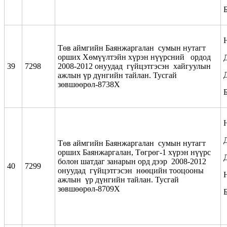
Төв аймгийн Баянжаргалан сумын нутагт
орших Хөмүүлтэйн хүрэн нүүрсний ордод
39
7298
2008-2012 онуудад гүйцэтгэсэн хайгуулын
ажлын үр дүнгийн тайлан. Тусгай
зөвшөөрөл-8738Х
Төв аймгийн Баянжаргалан сумын нутагт
орших Баянжаргалан, Төгрөг-1 хүрэн нүүрс
болон шатдаг занарын орд дээр 2008-2012
40
7299
онуудад гүйцэтгэсэн нөөцийн тооцооны
ажлын үр дүнгийн тайлан. Тусгай
зөвшөөрөл-8709Х