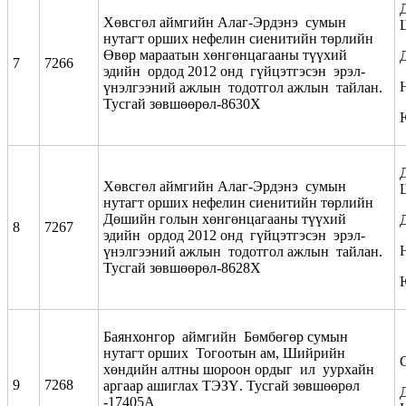
Хөвсгөл аймгийн Алаг-Эрдэнэ сумын
нутагт орших нефелин сиенитийн төрлийн
Өвөр мараатын хөнгөнцагааны түүхий
7
7266
эдийн ордод 2012 онд гүйцэтгэсэн эрэл-
үнэлгээний ажлын тодотгол ажлын тайлан.
Тусгай зөвшөөрөл-8630Х
Хөвсгөл аймгийн Алаг-Эрдэнэ сумын
нутагт орших нефелин сиенитийн төрлийн
Дөшийн голын хөнгөнцагааны түүхий
8
7267
эдийн ордод 2012 онд гүйцэтгэсэн эрэл-
үнэлгээний ажлын тодотгол ажлын тайлан.
Тусгай зөвшөөрөл-8628Х
Баянхонгор аймгийн Бөмбөгөр сумын
нутагт орших Тогоотын ам, Шийрийн
хөндийн алтны шороон ордыг ил уурхайн
9
7268
аргаар ашиглах ТЭЗҮ. Тусгай зөвшөөрөл
-17405А