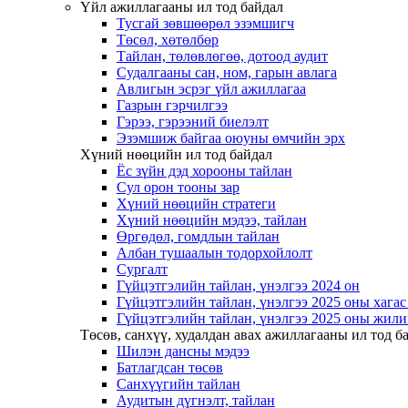
Үйл ажиллагааны ил тод байдал
Тусгай зөвшөөрөл эзэмшигч
Төсөл, хөтөлбөр
Тайлан, төлөвлөгөө, дотоод аудит
Судалгааны сан, ном, гарын авлага
Авлигын эсрэг үйл ажиллагаа
Газрын гэрчилгээ
Гэрээ, гэрээний биелэлт
Эзэмшиж байгаа оюуны өмчийн эрх
Хүний нөөцийн ил тод байдал
Ёс зүйн дэд хорооны тайлан
Сул орон тооны зар
Хүний нөөцийн стратеги
Хүний нөөцийн мэдээ, тайлан
Өргөдөл, гомдлын тайлан
Албан тушаалын тодорхойлолт
Сургалт
Гүйцэтгэлийн тайлан, үнэлгээ 2024 он
Гүйцэтгэлийн тайлан, үнэлгээ 2025 оны хага
Гүйцэтгэлийн тайлан, үнэлгээ 2025 оны жили
Төсөв, санхүү, худалдан авах ажиллагааны ил тод б
Шилэн дансны мэдээ
Батлагдсан төсөв
Санхүүгийн тайлан
Аудитын дүгнэлт, тайлан