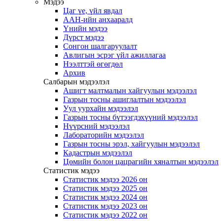
Мэдээ
Цаг үе, үйл явдал
ААН-ийн анхааралд
Үнийн мэдээ
Дүрст мэдээ
Сонгон шалгаруулалт
Авлигын эсрэг үйл ажиллагаа
Нээлттэй өгөгдөл
Архив
Салбарын мэдээлэл
Ашигт малтмалын хайгуулын мэдээлэл
Газрын тосны ашиглалтын мэдээлэл
Уул уурхайн мэдээлэл
Газрын тосны бүтээгдэхүүний мэдээлэл
Нүүрсний мэдээлэл
Лабораторийн мэдээлэл
Газрын тосны эрэл, хайгуулын мэдээлэл
Кадастрын мэдээлэл
Цөмийн болон цацрагийн хяналтын мэдээлэл
Статистик мэдээ
Статистик мэдээ 2026 он
Статистик мэдээ 2025 он
Статистик мэдээ 2024 он
Статистик мэдээ 2023 он
Статистик мэдээ 2022 он