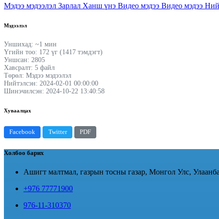
Мэдээ мэдээлэл
Зарлал
Ханш үнэ
Видео мэдээ
Видео мэдээ
Ний
Мэдээлэл
Уншихад: ~1 мин
Үгийн тоо: 172 үг (1417 тэмдэгт)
Уншсан: 2805
Хавсралт: 5 файл
Төрөл: Мэдээ мэдээлэл
Нийтэлсэн: 2024-02-01 00:00:00
Шинэчилсэн: 2024-10-22 13:40:58
Хуваалцах
Facebook
Twitter
PDF
Холбоо барих
Ашигт малтмал, газрын тосны газар, Монгол Улс, Улаанба
+976 77771900
976-11-310370