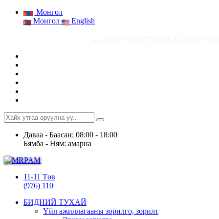
Монгол
Монгол
English
● АШИГТ МАЛТМАЛ, ГАЗРЫН ТОСНЫ ГАЗРЫН СТАТИ
Даваа - Баасан: 08:00 - 18:00
Бямба - Ням: амарна
11-11 Төв
(976) 110
БИДНИЙ ТУХАЙ
Үйл ажиллагааны зорилго, зорилт