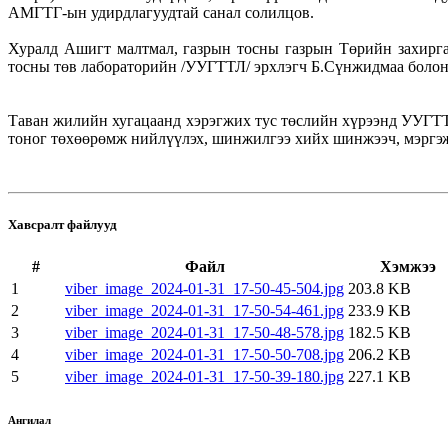
АМГТГ-ын удирдлагуудтай санал солилцов.
Хуралд Ашигт малтмал, газрын тосны газрын Төрийн захирга
тосны төв лабораторийн /УУГТТЛ/ эрхлэгч Б.Сүнжидмаа болон
Таван жилийн хугацаанд хэрэгжих тус төслийн хүрээнд УУГТ
тоног төхөөрөмж нийлүүлэх, шинжилгээ хийх шинжээч, мэргэж
Хавсралт файлууд
#
Файл
Хэмжээ
1
viber_image_2024-01-31_17-50-45-504.jpg
203.8 KB
2
viber_image_2024-01-31_17-50-54-461.jpg
233.9 KB
3
viber_image_2024-01-31_17-50-48-578.jpg
182.5 KB
4
viber_image_2024-01-31_17-50-50-708.jpg
206.2 KB
5
viber_image_2024-01-31_17-50-39-180.jpg
227.1 KB
Ангилал