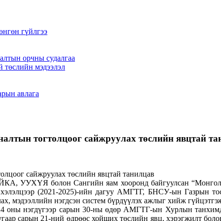
өнгөн гүйлгээ
алтын орчны судалгаа
й төслийн мэдээлэл
арын авлага
яналтын тогтолцоог сайжруулах төслийн явцтай т
А, УУХҮЯ болон Сангийн яам хооронд байгуулсан “Монгол У
 хэлэлцээр (2021-2025)-ийн дагуу АМГТГ, БНСУ-ын Газрын то
лах, мэдээллийн нэгдсэн систем бүрдүүлэх ажлыг хийж гүйцэтгэж
024 оны нэгдүгээр сарын 30-ны өдөр АМГТГ-ын Хурлын танхим
угаар сарын 21-ний өдрөөс хойших төслийн явц, хэрэгжилт боло