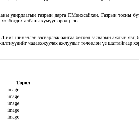
аны удирдлагын газрын дарга Г.Мөнхсайхан, Газрын тосны бүтэ
 холбогдох албаны хүмүүс оролцлоо.
ТЛ-ийг шинэчлэн засварлаж байгаа бөгөөд засварын ажлын явц 
илтнүүдийг чадавхжуулах ажлуудыг төлөвлөн үе шаттайгаар хэ
Төрөл
image
image
image
image
image