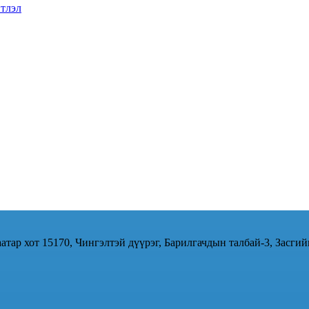
тлэл
атар хот 15170, Чингэлтэй дүүрэг, Барилгачдын талбай-3, Засгий