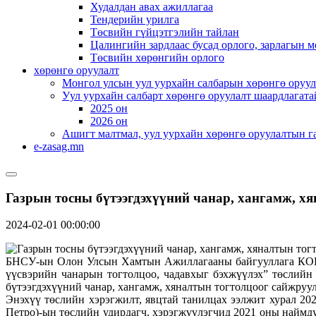
Худалдан авах ажиллагаа
Тендерийн урилга
Төсвийн гүйцэтгэлийн тайлан
Цалингийн зардлаас бусад орлого, зарлагын м
Төсвийн хөрөнгийн орлого
хөрөнгө оруулалт
Монгол улсын уул уурхайн салбарын хөрөнгө оруул
Уул уурхайн салбарт хөрөнгө оруулалт шаардлагата
2025 он
2026 он
Ашигт малтмал, уул уурхайн хөрөнгө оруулалтын г
e-zasag.mn
Газрын тосны бүтээгдэхүүний чанар, хангамж, х
2024-02-01 00:00:00
БНСУ-ын Олон Улсын Хамтын Ажиллагааны байгууллага КОЙК
үүсвэрийн чанарын тогтолцоо, чадавхыг бэхжүүлэх” төслийн
бүтээгдэхүүний чанар, хангамж, хяналтын тогтолцоог сайжруу
Энэхүү төслийн хэрэгжилт, явцтай танилцах ээлжит хурал 2
Петро)-ын төслийн удирдагч, хэрэгжүүлэгчид 2021 оны наймд