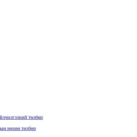
үйлчилгээний төлбөр
дын нөхөн төлбөр