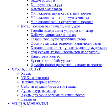
Эрхэм зорилго
Байгууллагын түүх
Хамтын ажиллагаа
Үйл ажиллагааны стратегийн зорилт
Үйл ажиллагааны тэргүүлэх чиглэл
Үйл ажиллагааны стратегийн зорилго
Бүтэц, зохион байгуулалт, чиг үүрэг
Төрийн захиргааны удирдлагын газар
Хайгуул, ашиглалтын газар
Газрын тос, бүтээгдэхүүний газар
Орон нутаг дахь төлөөлөл хариуцсан газар
Хяналт-шинжилгээ, үнэлгээ, дотоод аудитын 
Уул уурхай, газрын тосны төв лаборатори
Кадастрын хэлтэс
Бүтэц зохион байгуулалт
Цөмийн болон цацрагийн хяналтын хэлтэс
ХУУЛЬ, ЭРХ ЗҮЙ
Хууль
УИХ-ын тогтоол
Засгийн газрын тогтоол
Сайд, агентлагийн даргын тушаал
Дүрэм, журам, заавар
Хууль, эрх зүйн баримт бичгийн төсөл
Лавлагаа
МЭДЭЭ, МЭДЭЭЛЭЛ