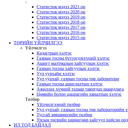
-
Статистик мэдээ 2021 он
Статистик мэдээ 2020 он
Статистик мэдээ 2019 он
Статистик мэдээ 2018 он
Статистик мэдээ 2017 он
Статистик мэдээ 2016 он
Статистик мэдээ 2015 он
ТӨРИЙН ҮЙЛЧИЛГЭЭ
Үйлчилгээ
Кадастрын хэлтэс
Газрын тосны бүтээгдэхүүний хэлтэс
Ашигт малтмалын хайгуулын хэлтэс
Газрын тосны хайгуулын хэлтэс
Уул уурхайн хэлтэс
Уул уурхай, газрын тосны төв лаборатори
Газрын тосны ашиглалтын хэлтэс
Ажиллах хүчний талаар тавигдах шаардлага
Цөмийн болон цацрагийн хяналтын хэлтэс
Төлбөр
Үйлчилгээний төлбөр
Уул уурхай, газрын тосны төв лабораторийн 
Тусгай зөвшөөрлийн төлбөр
Улсын төсвийн хөрөнгөөр хайгуул хийсэн ор
ИЛ ТОД БАЙДАЛ