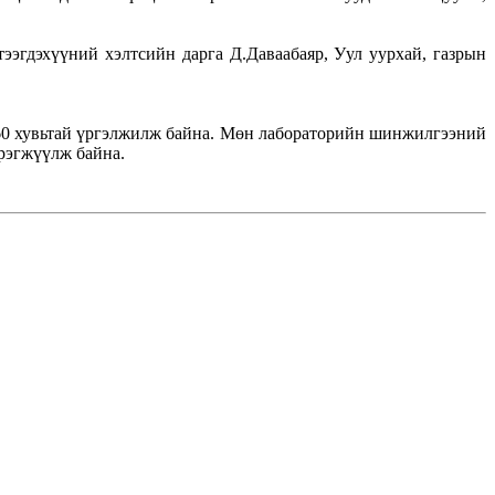
эгдэхүүний хэлтсийн дарга Д.Даваабаяр, Уул уурхай, газрын
60 хувьтай үргэлжилж байна. Мөн лабораторийн шинжилгээний
рэгжүүлж байна.