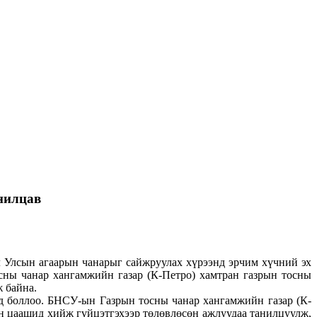
анилцав
лсын агаарын чанарыг сайжруулах хүрээнд эрчим хүчний эх
сны чанар хангамжийн газар (К-Петро) хамтран газрын тосны
 байна.
д боллоо. БНСУ-ын Газрын тосны чанар хангамжийн газар (К-
н цаашид хийж гүйцэтгэхээр төлөвлөсөн ажлуудаа танилцуулж,