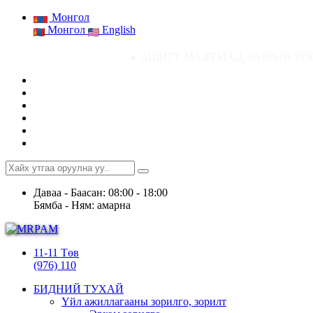
Монгол
Монгол
English
● АШИГТ МАЛТМАЛ, ГАЗРЫН ТОСНЫ ГАЗРЫН С
Даваа - Баасан: 08:00 - 18:00
Бямба - Ням: амарна
11-11 Төв
(976) 110
БИДНИЙ ТУХАЙ
Үйл ажиллагааны зорилго, зорилт