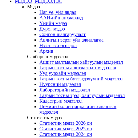
МЭДЭЭ, МЭДЭЭЛЭЛ
Мэдээ
Цаг үе, үйл явдал
ААН-ийн анхааралд
Үнийн мэдээ
Дүрст мэдээ
Сонгон шалгаруулалт
Авлигын эсрэг үйл ажиллагаа
Нээлттэй өгөгдөл
Архив
Салбарын мэдээлэл
Ашигт малтмалын хайгуулын мэдээлэл
Газрын тосны ашиглалтын мэдээлэл
Уул уурхайн мэдээлэл
Газрын тосны бүтээгдэхүүний мэдээлэл
Нүүрсний мэдээлэл
Лабораторийн мэдээлэл
Газрын тосны эрэл, хайгуулын мэдээлэл
Кадастрын мэдээлэл
Цөмийн болон цацрагийн хяналтын
мэдээлэл
Статистик мэдээ
Статистик мэдээ 2026 он
Статистик мэдээ 2025 он
Статистик мэдээ 2024 он