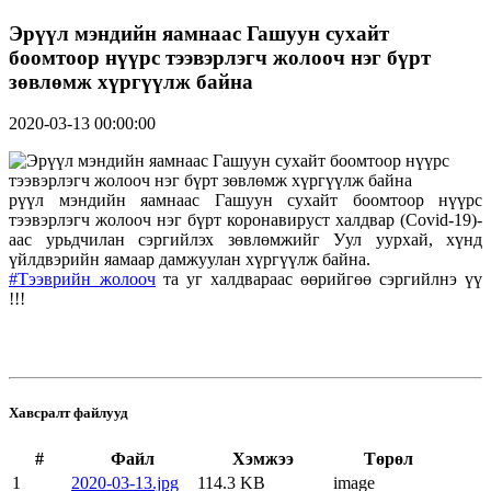
Эрүүл мэндийн яамнаас Гашуун сухайт
боомтоор нүүрс тээвэрлэгч жолооч нэг бүрт
зөвлөмж хүргүүлж байна
2020-03-13 00:00:00
рүүл мэндийн яамнаас Гашуун сухайт боомтоор нүүрс
тээвэрлэгч жолооч нэг бүрт коронавируст халдвар (Сovid-19)-
аас урьдчилан сэргийлэх зөвлөмжийг Уул уурхай, хүнд
үйлдвэрийн яамаар дамжуулан хүргүүлж байна.
#Тээврийн_жолооч
та уг халдвараас өөрийгөө сэргийлнэ үү
!!!
Хавсралт файлууд
#
Файл
Хэмжээ
Төрөл
1
2020-03-13.jpg
114.3 KB
image