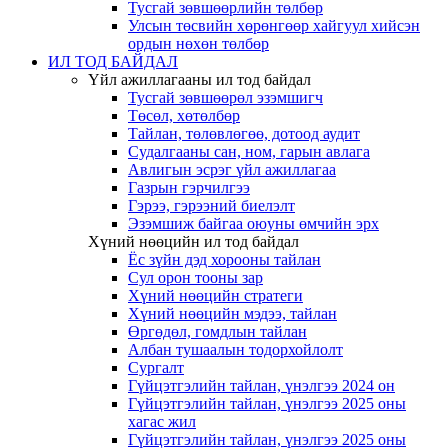
Тусгай зөвшөөрлийн төлбөр
Улсын төсвийн хөрөнгөөр хайгуул хийсэн
ордын нөхөн төлбөр
ИЛ ТОД БАЙДАЛ
Үйл ажиллагааны ил тод байдал
Тусгай зөвшөөрөл эзэмшигч
Төсөл, хөтөлбөр
Тайлан, төлөвлөгөө, дотоод аудит
Судалгааны сан, ном, гарын авлага
Авлигын эсрэг үйл ажиллагаа
Газрын гэрчилгээ
Гэрээ, гэрээний биелэлт
Эзэмшиж байгаа оюуны өмчийн эрх
Хүний нөөцийн ил тод байдал
Ёс зүйн дэд хорооны тайлан
Сул орон тооны зар
Хүний нөөцийн стратеги
Хүний нөөцийн мэдээ, тайлан
Өргөдөл, гомдлын тайлан
Албан тушаалын тодорхойлолт
Сургалт
Гүйцэтгэлийн тайлан, үнэлгээ 2024 он
Гүйцэтгэлийн тайлан, үнэлгээ 2025 оны
хагас жил
Гүйцэтгэлийн тайлан, үнэлгээ 2025 оны