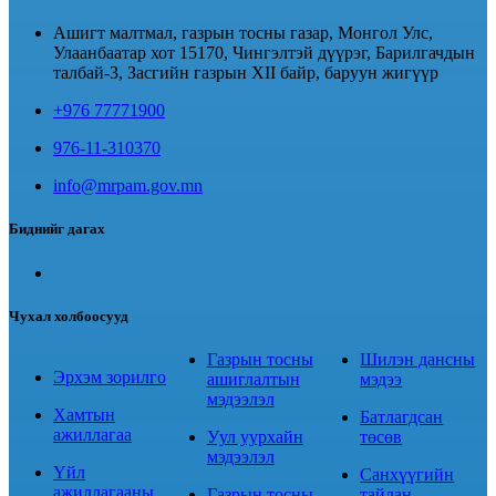
Ашигт малтмал, газрын тосны газар, Монгол Улс,
Улаанбаатар хот 15170, Чингэлтэй дүүрэг, Барилгачдын
талбай-3, Засгийн газрын XII байр, баруун жигүүр
+976 77771900
976-11-310370
info@mrpam.gov.mn
Биднийг дагах
Чухал холбоосууд
Газрын тосны
Шилэн дансны
Эрхэм зорилго
ашиглалтын
мэдээ
мэдээлэл
Хамтын
Батлагдсан
ажиллагаа
Уул уурхайн
төсөв
мэдээлэл
Үйл
Санхүүгийн
ажиллагааны
Газрын тосны
тайлан