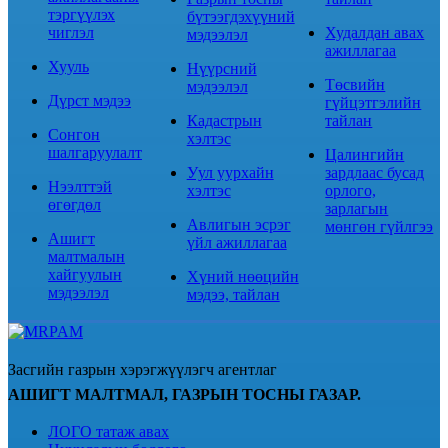
тэргүүлэх
бүтээгдэхүүний
чиглэл
Худалдан авах
мэдээлэл
ажиллагаа
Хууль
Нүүрсний
Төсвийн
мэдээлэл
Дүрст мэдээ
гүйцэтгэлийн
Кадастрын
тайлан
Сонгон
хэлтэс
шалгаруулалт
Цалингийн
Уул уурхайн
зардлаас бусад
Нээлттэй
хэлтэс
орлого,
өгөгдөл
зарлагын
Авлигын эсрэг
мөнгөн гүйлгээ
Ашигт
үйл ажиллагаа
малтмалын
хайгуулын
Хүний нөөцийн
мэдээлэл
мэдээ, тайлан
Засгийн газрын хэрэгжүүлэгч агентлаг
АШИГТ МАЛТМАЛ, ГАЗРЫН ТОСНЫ ГАЗАР.
ЛОГО татаж авах