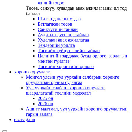
жилийн эцэс
Төсөв, санхүү, худалдан авах ажиллагааны ил тод
байдал
Шилэн дансны мэдээ
Батлагдсан төсөв
Санхүүгийн тайлан
Аудитын дүгнэлт, тайлан
Худалдан авах ажиллагаа
Тендерийн урилга
Төсвийн гүйцэтгэлийн тайлан
Цалингийн зардлаас бусад орлого, зарлагын
мөнгөн гүйлгээ
Төсвийн хөрөнгийн орлого
хөрөнгө оруулалт
Монгол улсын уул уурхайн салбарын хөрөнгө
оруулалтын орчны судалгаа
Уул уурхайн салбарт хөрөнгө оруулалт
шаардлагатай төслийн мэдээлэл
2025 он
2026 он
Ашигт малтмал, уул уурхайн хөрөнгө оруулалтын
гарын авлага
e-zasag.mn