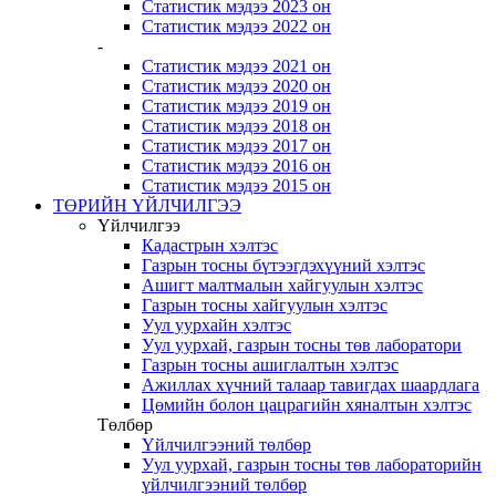
Статистик мэдээ 2023 он
Статистик мэдээ 2022 он
-
Статистик мэдээ 2021 он
Статистик мэдээ 2020 он
Статистик мэдээ 2019 он
Статистик мэдээ 2018 он
Статистик мэдээ 2017 он
Статистик мэдээ 2016 он
Статистик мэдээ 2015 он
ТӨРИЙН ҮЙЛЧИЛГЭЭ
Үйлчилгээ
Кадастрын хэлтэс
Газрын тосны бүтээгдэхүүний хэлтэс
Ашигт малтмалын хайгуулын хэлтэс
Газрын тосны хайгуулын хэлтэс
Уул уурхайн хэлтэс
Уул уурхай, газрын тосны төв лаборатори
Газрын тосны ашиглалтын хэлтэс
Ажиллах хүчний талаар тавигдах шаардлага
Цөмийн болон цацрагийн хяналтын хэлтэс
Төлбөр
Үйлчилгээний төлбөр
Уул уурхай, газрын тосны төв лабораторийн
үйлчилгээний төлбөр