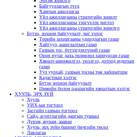
Эрхэм зорилго
Байгууллагын түүх
Хамтын ажиллагаа
Үйл ажиллагааны стратегийн зорилт
Үйл ажиллагааны тэргүүлэх чиглэл
Үйл ажиллагааны стратегийн зорилго
Бүтэц, зохион байгуулалт, чиг үүрэг
Төрийн захиргааны удирдлагын газар
Хайгуул, ашиглалтын газар
Газрын тос, бүтээгдэхүүний газар
Орон нутаг дахь төлөөлөл хариуцсан газар
Хяналт-шинжилгээ, үнэлгээ, дотоод аудитын
газар
Уул уурхай, газрын тосны төв лаборатори
Кадастрын хэлтэс
Бүтэц зохион байгуулалт
Цөмийн болон цацрагийн хяналтын хэлтэс
ХУУЛЬ, ЭРХ ЗҮЙ
Хууль
УИХ-ын тогтоол
Засгийн газрын тогтоол
Сайд, агентлагийн даргын тушаал
Дүрэм, журам, заавар
Хууль, эрх зүйн баримт бичгийн төсөл
Лавлагаа