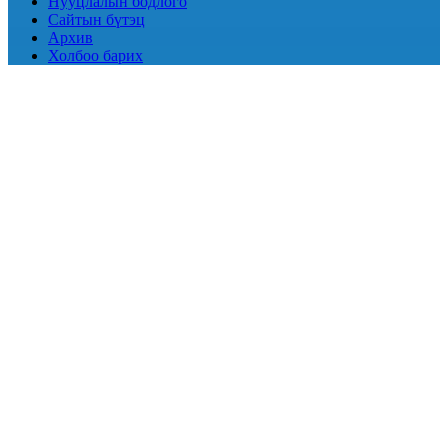
Нууцлалын бодлого
Сайтын бүтэц
Архив
Холбоо барих