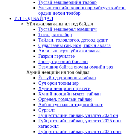
Тусгай зөвшөөрлийн төлбөр
Улсын төсвийн хөрөнгөөр хайгуул хийсэн
ордын нөхөн төлбөр
ИЛ ТОД БАЙДАЛ
Үйл ажиллагааны ил тод байдал
Тусгай зөвшөөрөл эзэмшигч
Төсөл, хөтөлбөр
Тайлан, төлөвлөгөө, дотоод аудит
Судалгааны сан, ном, гарын авлага
Авлигын эсрэг үйл ажиллагаа
Газрын гэрчилгээ
Гэрээ, гэрээний биелэлт
Эзэмшиж байгаа оюуны өмчийн эрх
Хүний нөөцийн ил тод байдал
Ёс зүйн дэд хорооны тайлан
Сул орон тооны зар
Хүний нөөцийн стратеги
Хүний нөөцийн мэдээ, тайлан
Өргөдөл, гомдлын тайлан
Албан тушаалын тодорхойлолт
Сургалт
Гүйцэтгэлийн тайлан, үнэлгээ 2024 он
Гүйцэтгэлийн тайлан, үнэлгээ 2025 оны
хагас жил
Гүйцэтгэлийн тайлан, үнэлгээ 2025 оны