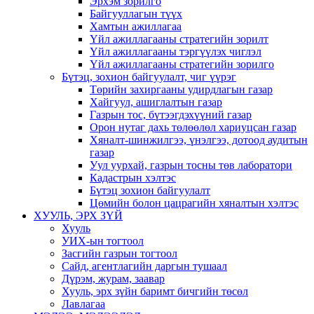
Эрхэм зорилго
Байгууллагын түүх
Хамтын ажиллагаа
Үйл ажиллагааны стратегийн зорилт
Үйл ажиллагааны тэргүүлэх чиглэл
Үйл ажиллагааны стратегийн зорилго
Бүтэц, зохион байгуулалт, чиг үүрэг
Төрийн захиргааны удирдлагын газар
Хайгуул, ашиглалтын газар
Газрын тос, бүтээгдэхүүний газар
Орон нутаг дахь төлөөлөл хариуцсан газар
Хяналт-шинжилгээ, үнэлгээ, дотоод аудитын
газар
Уул уурхай, газрын тосны төв лаборатори
Кадастрын хэлтэс
Бүтэц зохион байгуулалт
Цөмийн болон цацрагийн хяналтын хэлтэс
ХУУЛЬ, ЭРХ ЗҮЙ
Хууль
УИХ-ын тогтоол
Засгийн газрын тогтоол
Сайд, агентлагийн даргын тушаал
Дүрэм, журам, заавар
Хууль, эрх зүйн баримт бичгийн төсөл
Лавлагаа