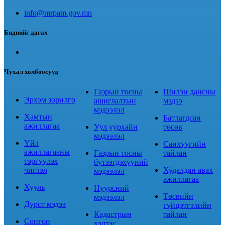
info@mrpam.gov.mn
Биднийг дагах
Чухал холбоосууд
Газрын тосны
Шилэн дансны
Эрхэм зорилго
ашиглалтын
мэдээ
мэдээлэл
Хамтын
Батлагдсан
ажиллагаа
Уул уурхайн
төсөв
мэдээлэл
Үйл
Санхүүгийн
ажиллагааны
Газрын тосны
тайлан
тэргүүлэх
бүтээгдэхүүний
чиглэл
Худалдан авах
мэдээлэл
ажиллагаа
Хууль
Нүүрсний
Төсвийн
мэдээлэл
Дүрст мэдээ
гүйцэтгэлийн
Кадастрын
тайлан
Сонгон
хэлтэс