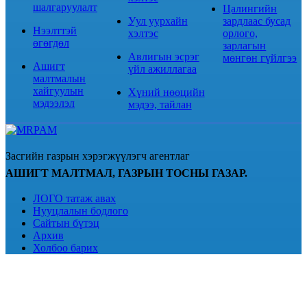
шалгаруулалт
Цалингийн
Уул уурхайн
зардлаас бусад
Нээлттэй
хэлтэс
орлого,
өгөгдөл
зарлагын
Авлигын эсрэг
мөнгөн гүйлгээ
Ашигт
үйл ажиллагаа
малтмалын
хайгуулын
Хүний нөөцийн
мэдээлэл
мэдээ, тайлан
Засгийн газрын хэрэгжүүлэгч агентлаг
АШИГТ МАЛТМАЛ, ГАЗРЫН ТОСНЫ ГАЗАР.
ЛОГО татаж авах
Нууцлалын бодлого
Сайтын бүтэц
Архив
Холбоо барих