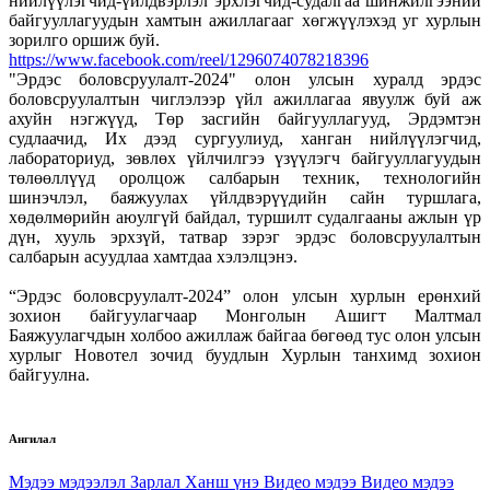
нийлүүлэгчид-үйлдвэрлэл эрхлэгчид-судалгаа шинжилгээний
байгууллагуудын хамтын ажиллагааг хөгжүүлэхэд уг хурлын
зорилго оршиж буй.
https://www.facebook.com/reel/1296074078218396
"Эрдэс боловсруулалт-2024" олон улсын хуралд эрдэс
боловсруулалтын чиглэлээр үйл ажиллагаа явуулж буй аж
ахуйн нэгжүүд, Төр засгийн байгууллагууд, Эрдэмтэн
судлаачид, Их дээд сургуулиуд, ханган нийлүүлэгчид,
лабораториуд, зөвлөх үйлчилгээ үзүүлэгч байгууллагуудын
төлөөллүүд оролцож салбарын техник, технологийн
шинэчлэл, баяжуулах үйлдвэрүүдийн сайн туршлага,
хөдөлмөрийн аюулгүй байдал, туршилт судалгааны ажлын үр
дүн, хууль эрхзүй, татвар зэрэг эрдэс боловсруулалтын
салбарын асуудлаа хамтдаа хэлэлцэнэ.
“Эрдэс боловсруулалт-2024” олон улсын хурлын ерөнхий
зохион байгуулагчаар Монголын Ашигт Малтмал
Баяжуулагчдын холбоо ажиллаж байгаа бөгөөд тус олон улсын
хурлыг Новотел зочид буудлын Хурлын танхимд зохион
байгуулна.
Ангилал
Мэдээ мэдээлэл
Зарлал
Ханш үнэ
Видео мэдээ
Видео мэдээ