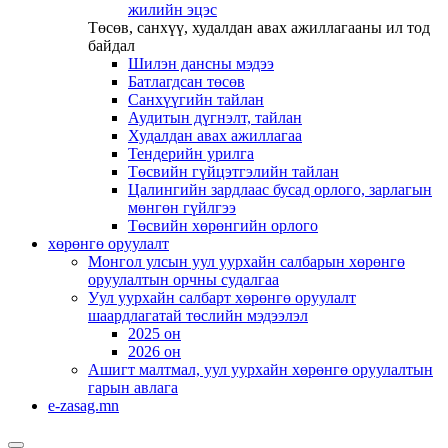
жилийн эцэс
Төсөв, санхүү, худалдан авах ажиллагааны ил тод
байдал
Шилэн дансны мэдээ
Батлагдсан төсөв
Санхүүгийн тайлан
Аудитын дүгнэлт, тайлан
Худалдан авах ажиллагаа
Тендерийн урилга
Төсвийн гүйцэтгэлийн тайлан
Цалингийн зардлаас бусад орлого, зарлагын
мөнгөн гүйлгээ
Төсвийн хөрөнгийн орлого
хөрөнгө оруулалт
Монгол улсын уул уурхайн салбарын хөрөнгө
оруулалтын орчны судалгаа
Уул уурхайн салбарт хөрөнгө оруулалт
шаардлагатай төслийн мэдээлэл
2025 он
2026 он
Ашигт малтмал, уул уурхайн хөрөнгө оруулалтын
гарын авлага
e-zasag.mn