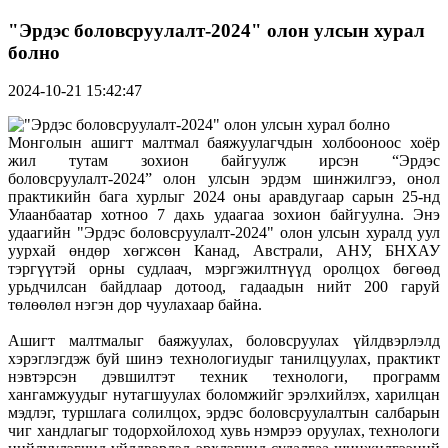
"Эрдэс боловсруулалт-2024" олон улсын хурал
болно
2024-10-21 15:42:47
Монголын ашигт малтмал баяжуулагчдын холбооноос хоёр
жил тутам зохион байгуулж ирсэн “Эрдэс
боловсруулалт-2024” олон улсын эрдэм шинжилгээ, онол
практикийн бага хурлыг 2024 оны аравдугаар сарын 25-нд
Улаанбаатар хотноо 7 дахь удаагаа зохион байгуулна. Энэ
удаагийн "Эрдэс боловсруулалт-2024" олон улсын хуралд уул
уурхай өндөр хөгжсөн Канад, Австрали, АНУ, БНХАУ
тэргүүтэй орны судлаач, мэргэжилтнүүд оролцох бөгөөд
урьдчилсан байдлаар дотоод, гадаадын нийт 200 гаруй
төлөөлөл нэгэн дор чуулахаар байна.
Ашигт малтмалыг баяжуулах, боловсруулах үйлдвэрлэлд
хэрэглэгдэж буй шинэ технологиудыг танилцуулах, практикт
нэвтэрсэн дэвшилтэт техник технологи, программ
хангамжуудыг нутагшуулах боломжийг эрэлхийлэх, харилцан
мэдлэг, туршлага солилцох, эрдэс боловсруулалтын салбарын
чиг хандлагыг тодорхойлоход хувь нэмрээ оруулах, технологи