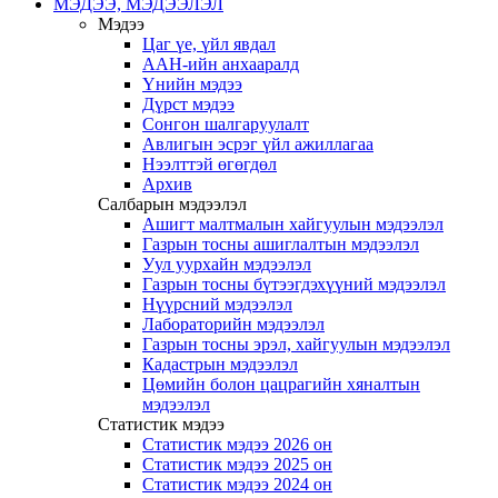
МЭДЭЭ, МЭДЭЭЛЭЛ
Мэдээ
Цаг үе, үйл явдал
ААН-ийн анхааралд
Үнийн мэдээ
Дүрст мэдээ
Сонгон шалгаруулалт
Авлигын эсрэг үйл ажиллагаа
Нээлттэй өгөгдөл
Архив
Салбарын мэдээлэл
Ашигт малтмалын хайгуулын мэдээлэл
Газрын тосны ашиглалтын мэдээлэл
Уул уурхайн мэдээлэл
Газрын тосны бүтээгдэхүүний мэдээлэл
Нүүрсний мэдээлэл
Лабораторийн мэдээлэл
Газрын тосны эрэл, хайгуулын мэдээлэл
Кадастрын мэдээлэл
Цөмийн болон цацрагийн хяналтын
мэдээлэл
Статистик мэдээ
Статистик мэдээ 2026 он
Статистик мэдээ 2025 он
Статистик мэдээ 2024 он