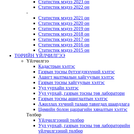
Статистик мэдээ 2023 он
Статистик мэдээ 2022 он
-
Статистик мэдээ 2021 он
Статистик мэдээ 2020 он
Статистик мэдээ 2019 он
Статистик мэдээ 2018 он
Статистик мэдээ 2017 он
Статистик мэдээ 2016 он
Статистик мэдээ 2015 он
ТӨРИЙН ҮЙЛЧИЛГЭЭ
Үйлчилгээ
Кадастрын хэлтэс
Газрын тосны бүтээгдэхүүний хэлтэс
Ашигт малтмалын хайгуулын хэлтэс
Газрын тосны хайгуулын хэлтэс
Уул уурхайн хэлтэс
Уул уурхай, газрын тосны төв лаборатори
Газрын тосны ашиглалтын хэлтэс
Ажиллах хүчний талаар тавигдах шаардлага
Цөмийн болон цацрагийн хяналтын хэлтэс
Төлбөр
Үйлчилгээний төлбөр
Уул уурхай, газрын тосны төв лабораторийн
үйлчилгээний төлбөр