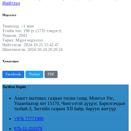
Нийтлэл
Мэдээлэл
Уншихад: ~1 мин
Үгийн тоо: 198 үг (1735 тэмдэгт)
Уншсан: 2943
Төрөл: Мэдээ мэдээлэл
Нийтэлсэн: 2024-10-21 15:42:47
Шинэчилсэн: 2024-10-24 20:20:24
Хуваалцах
Facebook
Twitter
PDF
Холбоо барих
Ашигт малтмал, газрын тосны газар, Монгол Улс,
Улаанбаатар хот 15170, Чингэлтэй дүүрэг, Барилгачдын
талбай-3, Засгийн газрын XII байр, баруун жигүүр
+976 77771900
976-11-310370